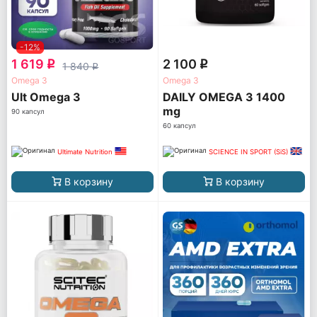
-12%
1 619
2 100
q
q
1 840
q
Omega 3
Omega 3
Ult Omega 3
DAILY OMEGA 3 1400
mg
90 капсул
60 капсул
Ultimate Nutrition
SCIENCE IN SPORT (SiS)
В корзину
В корзину