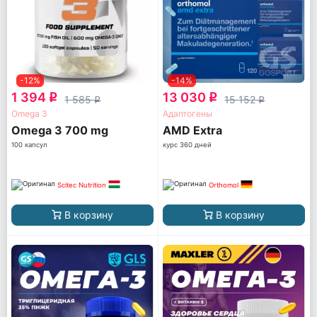
-12%
-14%
1 394
13 030
q
q
1 585
15 152
q
q
Omega 3
Адаптогены
Omega 3 700 mg
AМD Extra
100 капсул
курс 360 дней
Scitec Nutrition
Orthomol
В корзину
В корзину