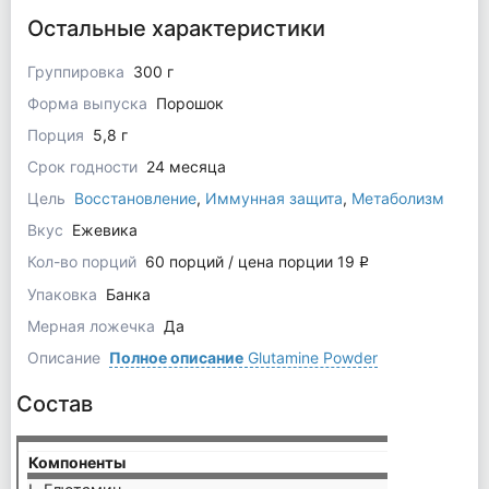
Остальные характеристики
Группировка
300 г
Форма выпуска
Порошок
Порция
5,8 г
Срок годности
24 месяца
Цель
Восстановление
,
Иммунная защита
,
Метаболизм
Вкус
Ежевика
Кол-во порций
60 порций / цена порции 19
q
Упаковка
Банка
Мерная ложечка
Да
Описание
Полное описание
Glutamine Powder
Состав
Компоненты
на пор