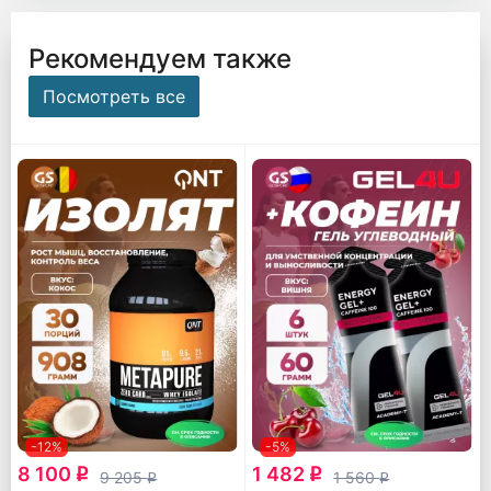
Рекомендуем также
Посмотреть все
-12%
-5%
8 100
1 482
q
q
9 205
1 560
q
q