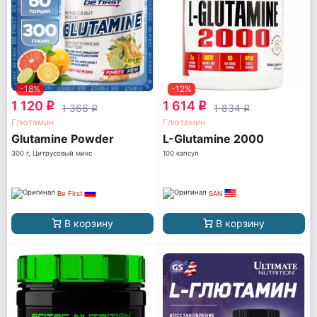
-18%
-12%
1 120
1 614
q
q
1 366
1 834
q
q
Глютамин
Глютамин
Glutamine Powder
L-Glutamine 2000
300 г, Цитрусовый микс
100 капсул
Be First
SAN
В корзину
В корзину