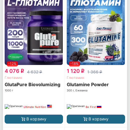
-12%
-18%
4 076
1 120
q
q
4 632
1 366
q
q
Глютамин
Глютамин
GlutaPure Biovolumizing
Glutamine Powder
1000 г
300 г, Ежевика
Ultimate Nutrition
Be First
В корзину
В корзину