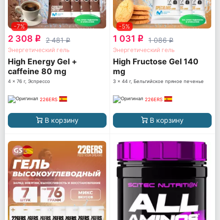
-7%
-5%
2 308
1 031
q
q
2 481
1 086
q
q
Энергетический гель
Энергетический гель
High Energy Gel +
High Fructose Gel 140
caffeine 80 mg
mg
4 x 76 г, Эспрессо
3 x 44 г, Бельгийское пряное печенье
226ERS
226ERS
В корзину
В корзину