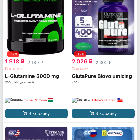
-12%
-12%
1 918
2 026
q
q
2 180
2 302
q
q
Глютамин
Глютамин
L-Glutamine 6000 mg
GlutaPure Biovolumizing
300 г, Натуральный
400 г
Scitec Nutrition
Ultimate Nutrition
В корзину
В корзину