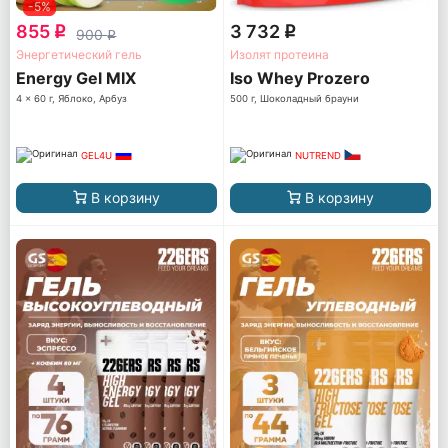
-5%
855
3 732
q
q
900
q
Энергетический гель
Изолят протеина
Energy Gel MIX
Iso Whey Prozero
4 x 60 г, Яблоко, Арбуз
500 г, Шоколадный брауни
GEL4U
NUTREND
В корзину
В корзину