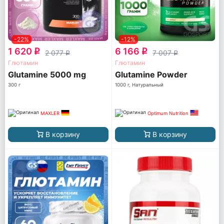
-22%
-12%
1 620
6 166
q
q
2 077
7 007
q
q
Глютамин
Глютамин
Glutamine 5000 mg
Glutamine Powder
300 г
1000 г, Натуральный
MAXLER
Optimum Nutrition
В корзину
В корзину