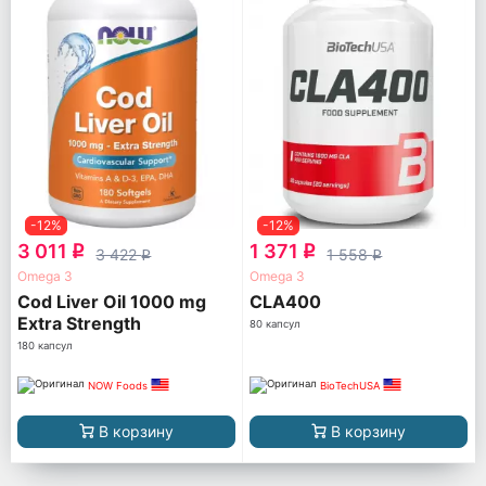
-12%
-12%
3 011
1 371
q
q
3 422
1 558
q
q
Omega 3
Omega 3
Cod Liver Oil 1000 mg
CLA400
Extra Strength
80 капсул
180 капсул
NOW Foods
BioTechUSA
В корзину
В корзину