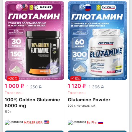
-20%
-18%
1 000
1 120
q
q
1 250
1 366
q
q
Глютамин
Глютамин
100% Golden Glutamine
Glutamine Powder
5000 mg
300 г, Натуральный
150 г
MAXLER (USA)
Be First