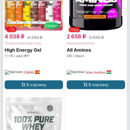
-7%
-12%
4 038
2 658
q
q
4 342
3 020
q
q
Энергетический гель
Аминокислотны
High Energy Gel
All Aminos
7 x 76 г, микс №17
340 г, Манго
226ERS
Scitec Nutrition
В корзину
В корзину