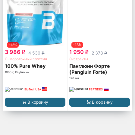
-12%
-18%
3 986
1 950
q
q
4 530
2 378
q
q
Сывороточный протеин
Экстракты
100% Pure Whey
Панглюин Форте
(Pangluin Forte)
1000 г, Клубника
120 мл
BioTechUSA
PEPTIDES
В корзину
В корзину