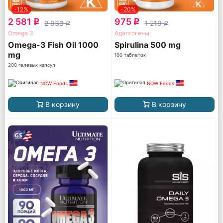
-12%
-20%
2 581
975
q
q
2 933
1 219
q
q
Omega 3
Адаптогены
Omega-3 Fish Oil 1000
Spirulina 500 mg
mg
100 таблеток
200 гелевых капсул
NOW Foods
NOW Foods
В корзину
В корзину