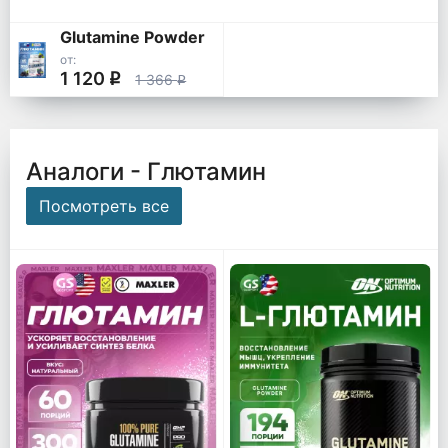
Glutamine Powder
от:
1 120
q
1 366
q
Аналоги - Глютамин
Посмотреть все