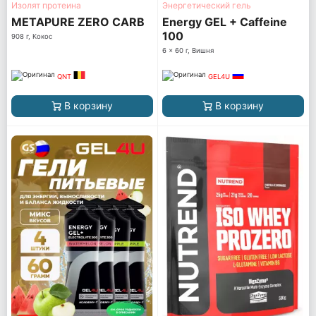
Изолят протеина
Энергетический гель
METAPURE ZERO CARB
Energy GEL + Caffeine
100
908 г, Кокос
6 x 60 г, Вишня
QNT
GEL4U
В корзину
В корзину