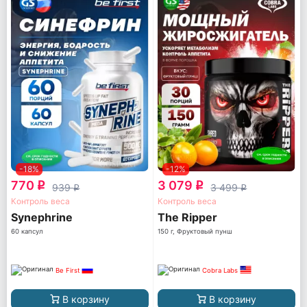
-18%
-12%
770
3 079
q
q
939
3 499
q
q
Контроль веса
Контроль веса
Synephrine
The Ripper
60 капсул
150 г, Фруктовый пунш
Be First
Cobra Labs
В корзину
В корзину