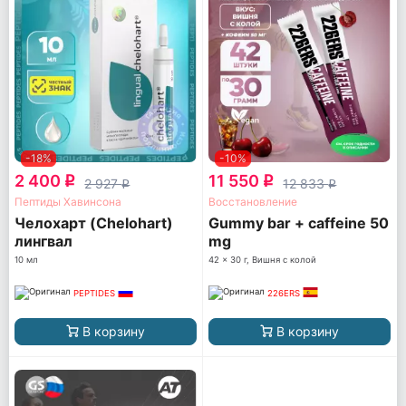
-18%
-10%
2 400
11 550
q
q
2 927
12 833
q
q
Пептиды Хавинсона
Восстановление
Челохарт (Chelohart)
Gummy bar + caffeine 50
лингвал
mg
10 мл
42 x 30 г, Вишня с колой
PEPTIDES
226ERS
В корзину
В корзину