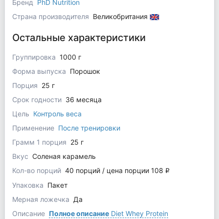
Бренд
PhD Nutrition
Страна производителя
Великобритания
Остальные характеристики
Группировка
1000 г
Форма выпуска
Порошок
Порция
25 г
Срок годности
36 месяца
Цель
Контроль веса
Применение
После тренировки
Грамм 1 порция
25 г
Вкус
Соленая карамель
Кол-во порций
40 порций / цена порции 108
q
Упаковка
Пакет
Мерная ложечка
Да
Описание
Полное описание
Diet Whey Protein