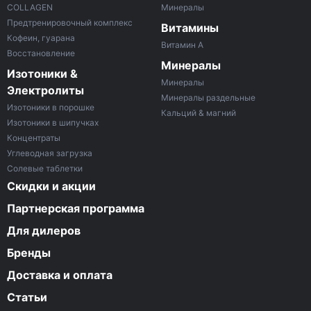
COLLAGEN
Минералы
Предтренировочный комплекс
Витамины
Кофеин, гуарана
Витамин A
Восстановление
Минералы
Изотоники &
Минералы
Электролиты
Минералы раздельные
Изотоники в порошке
Кальций & магний
Изотоники в шипучках
Концентраты
Углеводная загрузка
Солевые таблетки
Скидки и акции
Партнерская программа
Для дилеров
Бренды
Доставка и оплата
Статьи