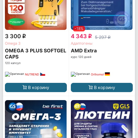
-18%
3 300
4 343
q
q
5 297
q
Omega 3
Адаптогены
OMEGA 3 PLUS SOFTGEL
AМD Extra
CAPS
курс 120 дней
120 капсул
NUTREND
Orthomol
В корзину
В корзину