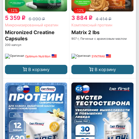
-12%
-12%
5 359
3 884
q
q
6 090
4 414
q
q
Микронизированный креатин
Комплексный протеин
Micronized Creatine
Matrix 2 lbs
Capsules
907 г, Печенье с арахисовым маслом
200 капсул
Optimum Nutrition
SYNTRAX
В корзину
В корзину