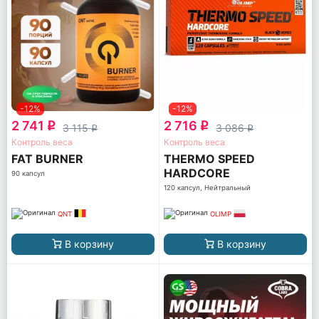
-12%
-12%
2 741
2 716
q
q
3 115
3 086
q
q
Контроль веса
Контроль веса
FAT BURNER
THERMO SPEED
HARDCORE
90 капсул
120 капсул, Нейтральный
QNT
OLIMP
В корзину
В корзину