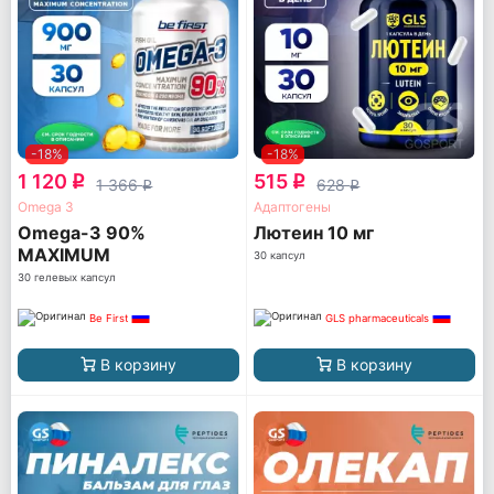
-18%
-18%
1 120
515
q
q
1 366
628
q
q
Omega 3
Адаптогены
Omega-3 90%
Лютеин 10 мг
MAXIMUM
30 капсул
CONCENTRATION
30 гелевых капсул
Be First
GLS pharmaceuticals
В корзину
В корзину