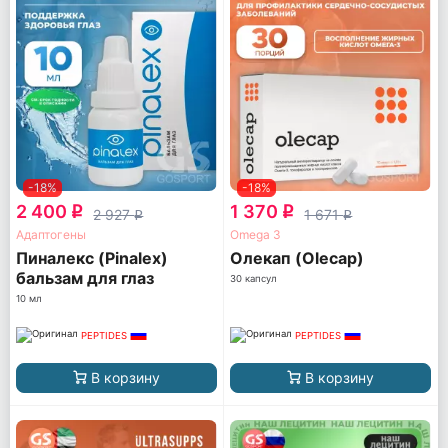
-18%
-18%
2 400
1 370
q
q
2 927
1 671
q
q
Адаптогены
Omega 3
Пиналекс (Pinalex)
Олекап (Olecap)
бальзам для глаз
30 капсул
10 мл
PEPTIDES
PEPTIDES
В корзину
В корзину