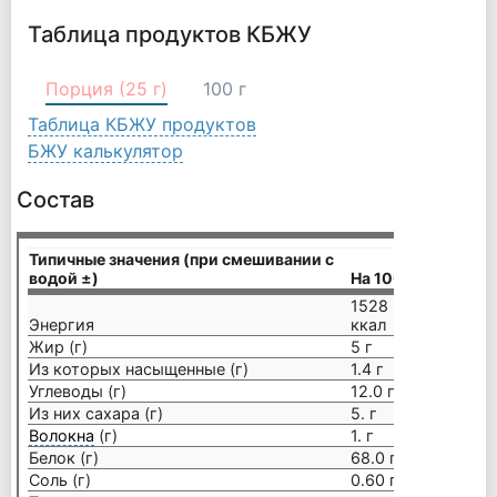
Таблица продуктов КБЖУ
Порция (25 г)
100 г
Таблица КБЖУ продуктов
БЖУ калькулятор
Состав
Типичные значения (при смешивании с
водой ±)
На 100 г
1528 кДж / 365
Энергия
ккал
Жир (г)
5 г
Из которых насыщенные (г)
1.4 г
Углеводы (г)
12.0 г
Из них сахара (г)
5. г
Волокна
(г)
1. г
Белок (г)
68.0 г
Соль (г)
0.60 г