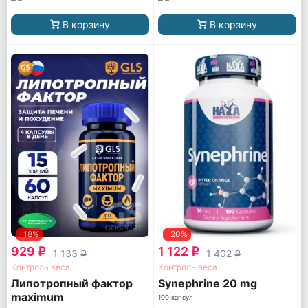
В корзину
В корзину
-18%
-20%
929
1 122
q
q
1 133
1 402
q
q
Контроль веса
Контроль веса
Липотропный фактор
Synephrine 20 mg
maximum
100 капсул