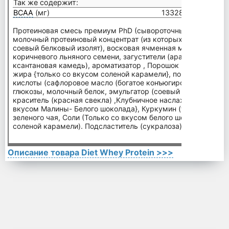
Так же содержит:
ВСАА
(мг)
13328 мг
Протеиновая смесь премиум PhD (сывороточный * протеино
молочный протеиновый концентрат (из которых 80% – мице
соевый белковый изолят), восковая ячменная мука, порошок
коричневого льняного семени, загустители (аравийская кам
ксантановая камедь), ароматизатор , Порошок какао с по
жира {только со вкусом соленой карамели}, порошок конъю
кислоты (сафлоровое масло (богатое конъюгированной линол
глюкозы, молочный белок, эмульгатор (соевый лецитин),
вит
краситель (красная свекла) ,Клубничное наслаждение, Виш
вкусом Малины- Белого шоколада}, Куркумин (только со вку
зеленого чая, Соли (Только со вкусом белого шоколада и то
соленой карамели). Подсластитель (сукралоза)
Описание товара Diet Whey Protein >>>