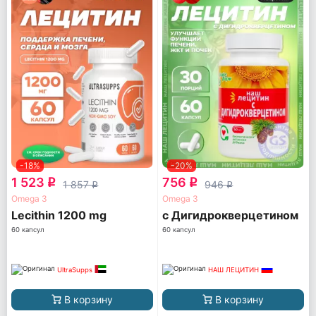
-18%
-20%
1 523
756
q
q
1 857
946
q
q
Omega 3
Omega 3
Lecithin 1200 mg
с Дигидрокверцетином
60 капсул
60 капсул
UltraSupps
НАШ ЛЕЦИТИН
В корзину
В корзину