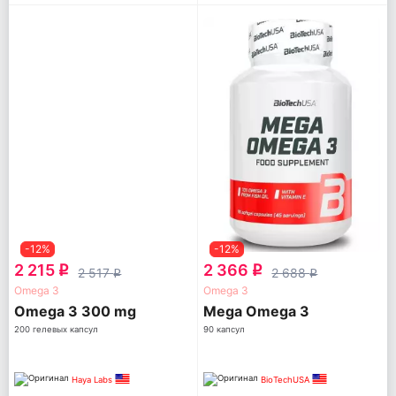
-12%
-12%
2 215
2 366
q
q
2 517
2 688
q
q
Omega 3
Omega 3
Omega 3 300 mg
Mega Omega 3
200 гелевых капсул
90 капсул
Haya Labs
BioTechUSA