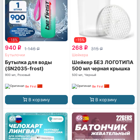
-18%
-15%
940
268
q
q
1 146
315
q
q
Бутылочки
Шейкера
Бутылка для воды
Шейкер БЕЗ ЛОГОТИПА
(SN2035-frost)
500 мл черная крышка
(TS 1255-BLACK-NL)
900 мл, Розовый
500 мл, Черный
Be First
Be First
В корзину
В корзину