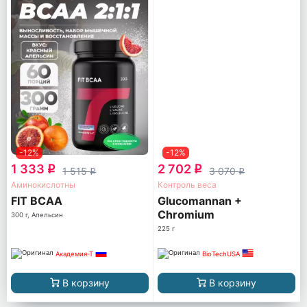
-12%
-12%
1 333
2 702
q
q
1 515
3 070
q
q
Аминокислотны
Контроль веса
FIT BCAA
Glucomannan +
Chromium
300 г, Апельсин
225 г
Академия-Т
BioTechUSA
В корзину
В корзину