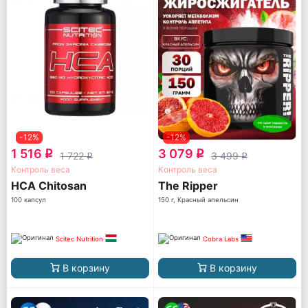
-12%
-12%
1 516
3 079
q
q
1 722
3 499
q
q
Контроль веса
Контроль веса
HCA Chitosan
The Ripper
100 капсул
150 г, Красный апельсин
Scitec Nutrition
Cobra Labs
В корзину
В корзину