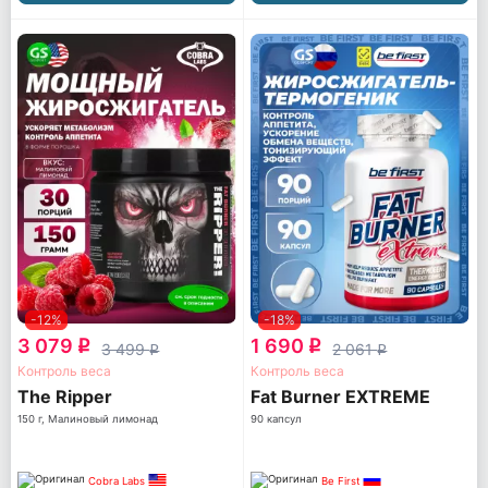
-12%
-18%
3 079
1 690
q
q
3 499
2 061
q
q
Контроль веса
Контроль веса
The Ripper
Fat Burner EXTREME
150 г, Малиновый лимонад
90 капсул
Cobra Labs
Be First