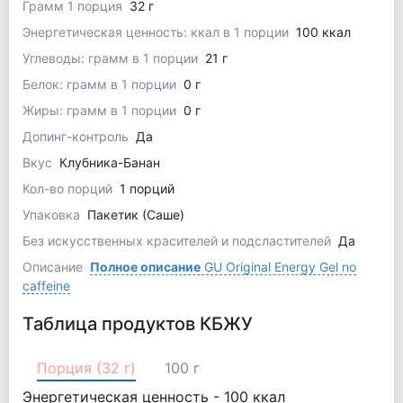
Грамм 1 порция
32 г
Энергетическая ценность: ккал в 1 порции
100 ккал
Углеводы: грамм в 1 порции
21 г
Белок: грамм в 1 порции
0 г
Жиры: грамм в 1 порции
0 г
Допинг-контроль
Да
Вкус
Клубника-Банан
Кол-во порций
1 порций
Упаковка
Пакетик (Саше)
Без искусственных красителей и подсластителей
Да
Описание
Полное описание
GU Original Energy Gel no
caffeine
Таблица продуктов КБЖУ
Порция (32 г)
100 г
Энергетическая ценность -
100
ккал