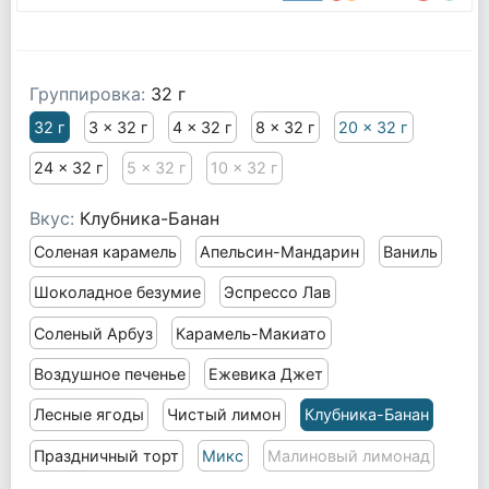
Группировка:
32 г
32 г
3 x 32 г
4 x 32 г
8 x 32 г
20 x 32 г
24 x 32 г
5 x 32 г
10 x 32 г
Вкус:
Клубника-Банан
Соленая карамель
Апельсин-Мандарин
Ваниль
Шоколадное безумие
Эспрессо Лав
Соленый Арбуз
Карамель-Макиато
Воздушное печенье
Ежевика Джет
Лесные ягоды
Чистый лимон
Клубника-Банан
Праздничный торт
Микс
Малиновый лимонад