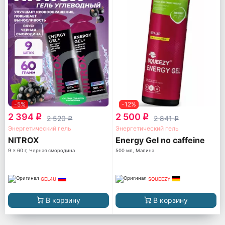
-5%
-12%
2 394
2 500
q
q
2 520
2 841
q
q
Энергетический гель
Энергетический гель
NITROX
Energy Gel no caffeine
9 x 60 г, Черная смородина
500 мл, Малина
GEL4U
SQUEEZY
В корзину
В корзину