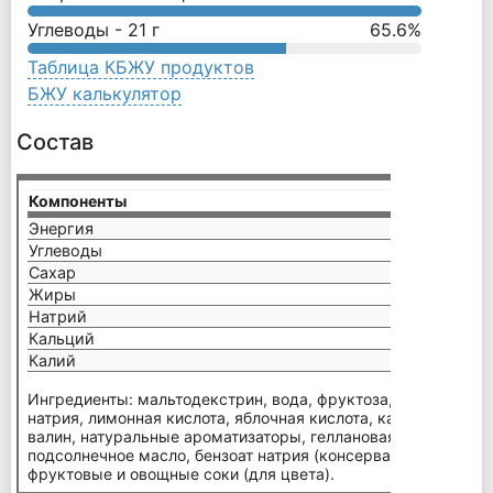
Углеводы -
21
г
65.6
%
Таблица КБЖУ продуктов
БЖУ калькулятор
Состав
Компоненты
на пор
Энергия
100 к
Углеводы
23 г
Сахар
7 г
Жиры
0 г
Натрий
55 мг
Кальций
20 мг
Калий
30 мг
Ингредиенты: мальтодекстрин, вода, фруктоза, l-лейцин, цит
натрия, лимонная кислота, яблочная кислота, карбонат кальц
валин, натуральные ароматизаторы, геллановая камедь, l-и
подсолнечное масло, бензоат натрия (консервант), сорбат ка
фруктовые и овощные соки (для цвета).