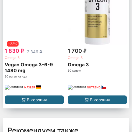
-22%
1 830
1 700
q
q
2 346
q
Omega 3
Omega 3
Vegan Omega 3-6-9
Omega 3
1480 mg
60 капсул
60 веган капсул
MAXLER
NUTREND
В корзину
В корзину
Рекомендуем также