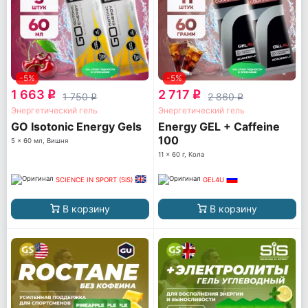
-5%
-5%
1 663
2 717
q
q
1 750
2 860
q
q
Энергетический гель
Энергетический гель
GO Isotonic Energy Gels
Energy GEL + Caffeine
100
5 x 60 мл, Вишня
11 x 60 г, Кола
SCIENCE IN SPORT (SiS)
GEL4U
В корзину
В корзину