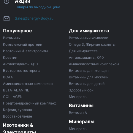
Акции
Товары по выгодной цене
Sales@Energy-Body.ru
Популярное
Для иммунитета
Витамины
Витаминный комплекс
Комплексный протеин
Omega 3, Жирные кислоты
Изотоники & электролиты
Для иммунитета
Креатин
Антиоксиданты, Q10
Антиоксиданты, Q10
Аминокислотные комплексы
Бустер тестостерона
Витамины для женщин
ВСАА
Витамины для мужчин
Аминокислотные комплексы
Витамины для детей
BETA-ALANINE
Здоровый сон
COLLAGEN
Минералы
Предтренировочный комплекс
Витамины
Кофеин, гуарана
Витамин A
Восстановление
Минералы
Изотоники &
Минералы
Электролиты