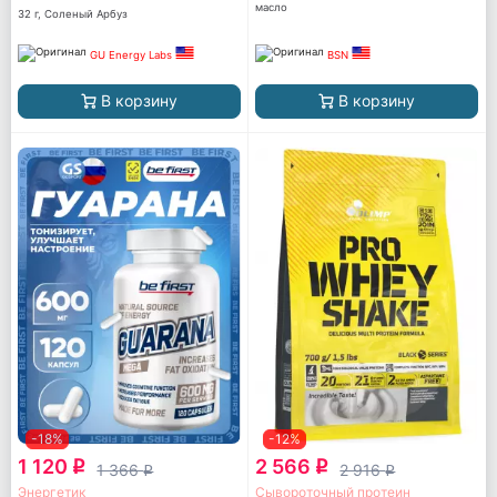
масло
32 г, Соленый Арбуз
GU Energy Labs
BSN
В корзину
В корзину
-18%
-12%
1 120
2 566
q
q
1 366
2 916
q
q
Энергетик
Сывороточный протеин