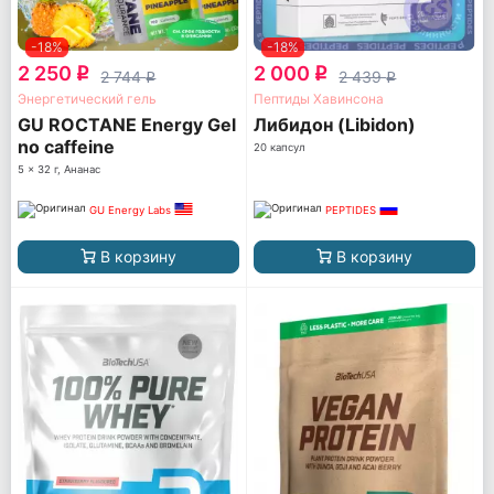
-18%
-18%
2 250
2 000
q
q
2 744
2 439
q
q
Энергетический гель
Пептиды Хавинсона
GU ROCTANE Energy Gel
Либидон (Libidon)
no caffeine
20 капсул
5 x 32 г, Ананас
GU Energy Labs
PEPTIDES
В корзину
В корзину