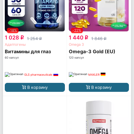
-18%
-22%
1 028
1 440
q
q
1 254
1 846
q
q
Адаптогены
Omega 3
Витамины для глаз
Omega-3 Gold (EU)
60 капсул
120 капсул
GLS pharmaceuticals
MAXLER
В корзину
В корзину