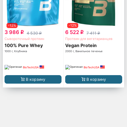
-12%
-12%
3 986
6 522
q
q
4 530
7 411
q
q
Сывороточный протеин
Протеин для вегетарианцев
100% Pure Whey
Vegan Protein
1000 г, Клубника
2000 г, Ванильное печенье
BioTechUSA
BioTechUSA
В корзину
В корзину