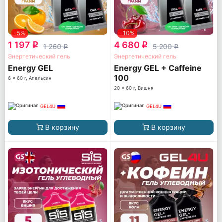
-5%
-10%
1 197
4 680
q
q
1 260
5 200
q
q
Энергетический гель
Энергетический гель
Energy GEL
Energy GEL + Caffeine
100
6 x 60 г, Апельсин
20 x 60 г, Вишня
GEL4U
GEL4U
В корзину
В корзину