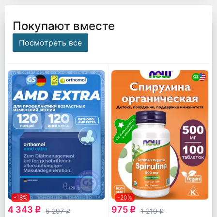
Покупают вместе
Посмотреть все
-18%
-20%
4 343
975
q
q
5 297
1 219
q
q