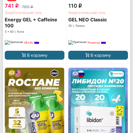
741
110
q
q
780
q
Энергетический гель
Энергетический гель
Energy GEL + Caffeine
GEL NEO Classic
100
35 г, Лимон
3 x 60 г, Кола
GEL4U
Powerup
В корзину
В корзину