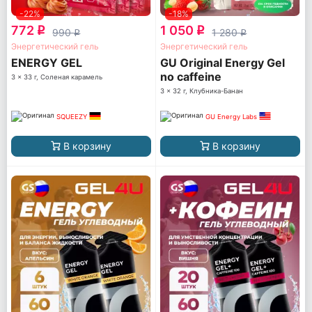
-22%
-18%
772
1 050
q
q
990
1 280
q
q
Энергетический гель
Энергетический гель
ENERGY GEL
GU Original Energy Gel
no caffeine
3 x 33 г, Соленая карамель
3 x 32 г, Клубника-Банан
SQUEEZY
GU Energy Labs
В корзину
В корзину