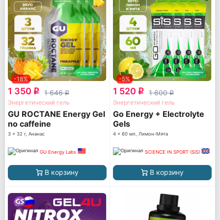
-18%
-5%
1 350
1 520
q
q
1 646
1 600
q
q
Энергетический гель
Энергетический гель
GU ROCTANE Energy Gel
Go Energy + Electrolyte
no caffeine
Gels
3 x 32 г, Ананас
4 x 60 мл, Лимон-Мята
GU Energy Labs
SCIENCE IN SPORT (SiS)
В корзину
В корзину