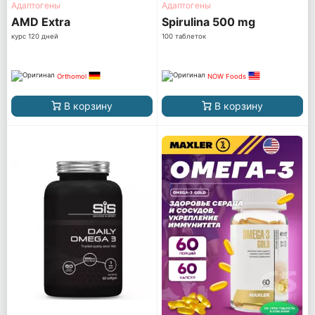
Адаптогены
Адаптогены
AМD Extra
Spirulina 500 mg
курс 120 дней
100 таблеток
Orthomol
NOW Foods
В корзину
В корзину