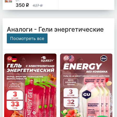
от:
350
q
427
q
Аналоги - Гели энергетические
Посмотреть все