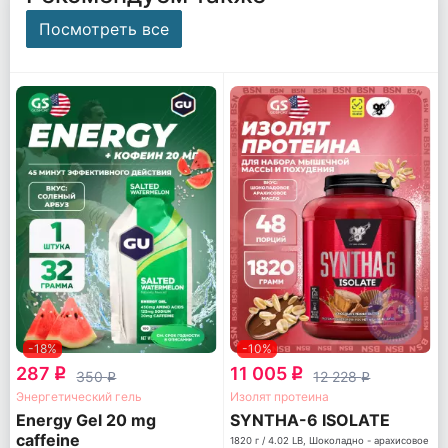
Посмотреть все
-18%
-10%
287
11 005
q
q
350
12 228
q
q
Энергетический гель
Изолят протеина
Energy Gel 20 mg
SYNTHA-6 ISOLATE
caffeine
1820 г / 4.02 LB, Шоколадно - арахисовое