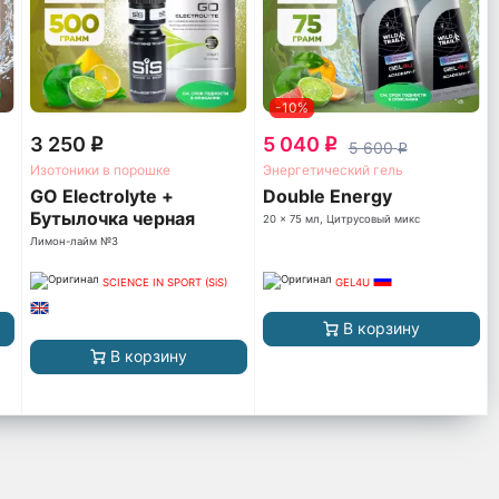
-10%
3 250
5 040
q
q
5 600
q
Изотоники в порошке
Энергетический гель
GO Electrolyte +
Double Energy
Бутылочка черная
20 x 75 мл, Цитрусовый микс
Лимон-лайм №3
SCIENCE IN SPORT (SiS)
GEL4U
В корзину
В корзину