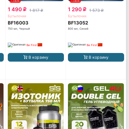
-18%
-18%
1 490
1 290
q
q
1 817
1 573
q
q
Бутылочки
Бутылочки
BF16003
BF13052
750 мл, Черный
800 мл, Синий
Be First
Be First
В корзину
В корзину