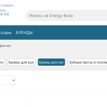
тследить
аказ
44-54
суары
БРЕНДЫ
для ног
ло
Кремы для рук
Кремы для ног
Зубные пасты и опол