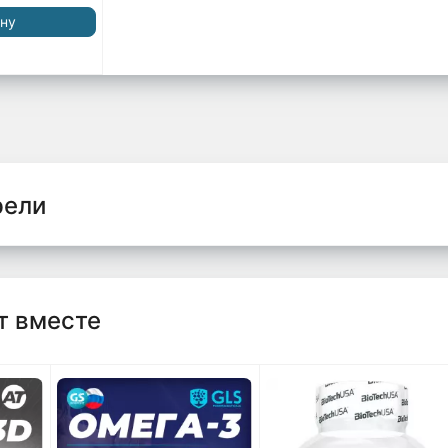
ину
рели
т вместе