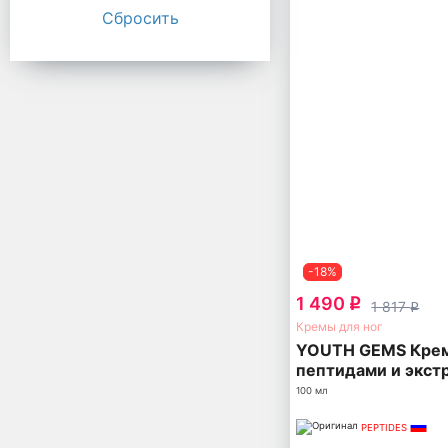
Сбросить
-18%
1 490
q
1 817
q
Кремы для ног
YOUTH GEMS Крем 
пептидами и экст
женьшеня
100 мл
PEPTIDES