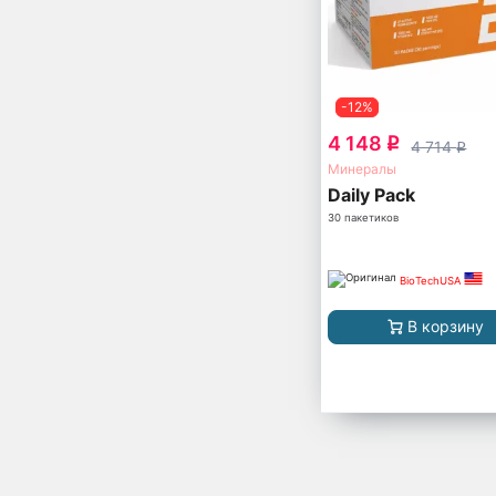
-12%
4 148
q
4 714
q
Минералы
Daily Pack
30 пакетиков
BioTechUSA
В корзину