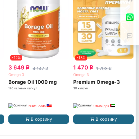
-12%
-18%
3 649
1 470
q
q
4 147
1 793
q
q
Omega 3
Omega 3
Borage Oil 1000 mg
Premium Omega-3
120 гелевых капсул
30 капсул
NOW Foods
UltraSupps
В корзину
В корзину