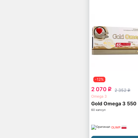
-12%
2 070
q
2 352
q
Omega 3
Gold Omega 3 550
60 капсул
OLIMP