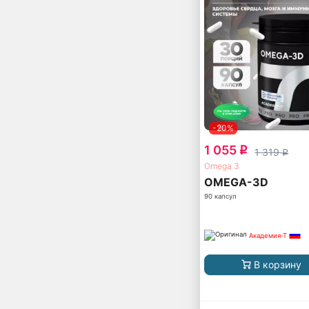
-20%
1 055
q
1 319
q
Omega 3
OMEGA-3D
90 капсул
Академия-Т
В корзину