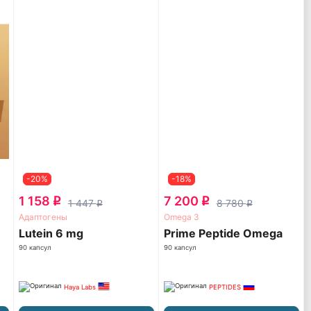
-20%
-18%
1 158
7 200
q
q
1 447
8 780
q
q
Адаптогены
Omega 3
Lutein 6 mg
Prime Peptide Omega
90 капсул
90 капсул
Haya Labs
PEPTIDES