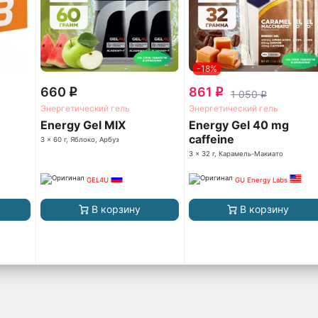
-18%
660
861
q
q
1 050
q
Энергетический гель
Энергетический гель
Energy Gel MIX
Energy Gel 40 mg
caffeine
3 x 60 г, Яблоко, Арбуз
3 x 32 г, Карамель-Макиато
GEL4U
GU Energy Labs
В корзину
В корзину