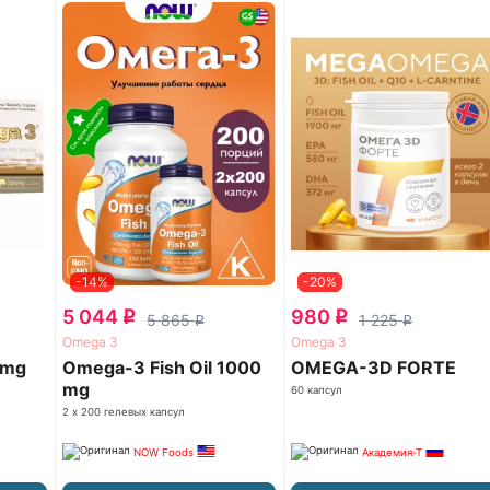
-14%
-20%
5 044
980
q
q
5 865
1 225
q
q
Omega 3
Omega 3
 mg
Omega-3 Fish Oil 1000
OMEGA-3D FORTE
mg
60 капсул
2 х 200 гелевых капсул
NOW Foods
Академия-Т