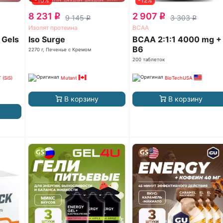
-10%
-12%
8 231
2 907
q
q
9 145
3 303
q
q
Изолят протеина
ВСАА
 Gels
Iso Surge
BCAA 2:1:1 4000 mg +
B6
2270 г, Печенье с Кремом
200 таблеток
(SiS)
Mutant
BioTechUSA
В корзину
В корзину