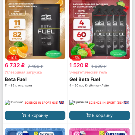
-10%
-5%
6 732
1 520
q
q
7 480
1 600
q
q
Углеводная загрузка
Энергетический гель
Beta Fuel
Gel Beta Fuel
11 x 82 г, Апельсин
4 x 60 мл, Клубника - Лайм
SCIENCE IN SPORT (SiS)
SCIENCE IN SPORT (SiS)
В корзину
В корзину