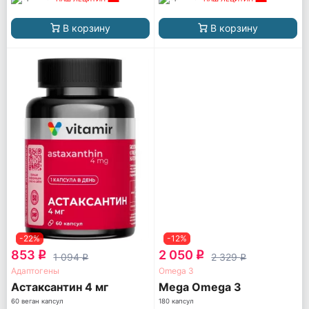
В корзину
В корзину
-22%
-12%
853
2 050
q
q
1 094
2 329
q
q
Адаптогены
Omega 3
Астаксантин 4 мг
Mega Omega 3
60 веган капсул
180 капсул