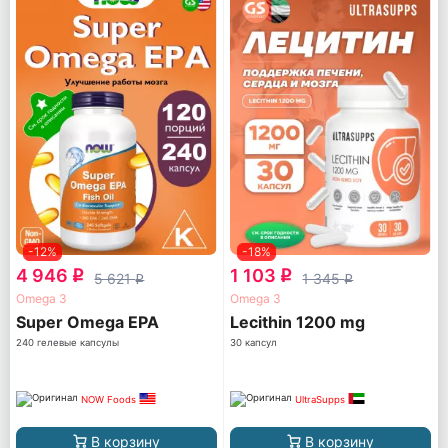
-12%
-18%
4 946
1 103
q
q
5 621
1 345
q
q
Omega 3
Omega 3
Super Omega EPA
Lecithin 1200 mg
240 гелевые капсулы
30 капсул
NOW Foods
UltraSupps
В корзину
В корзину