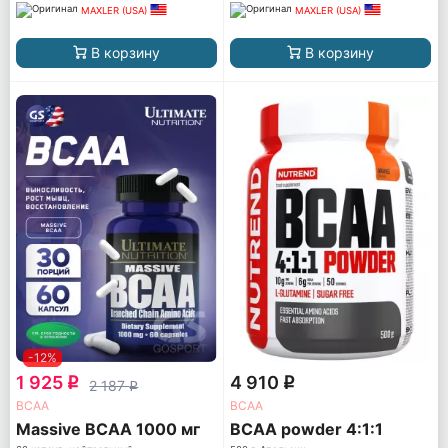
MAXLER (USA)
MAXLER (USA)
В корзину
В корзину
-12%
1 925
4 910
q
q
2 187
q
ВСАА
ВСАА
Massive BCAA 1000 мг
BCAA powder 4:1:1