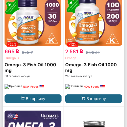
-22%
-12%
665
2 581
q
q
853
2 933
q
q
Omega 3
Omega 3
Omega-3 Fish Oil 1000
Omega-3 Fish Oil 1000
mg
mg
30 гелевых капсул
200 гелевых капсул
NOW Foods
NOW Foods
В корзину
В корзину