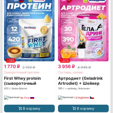
-18%
-20%
1 770
3 956
q
q
2 159
4 946
q
q
Сывороточный протеин
Суставы, связки
First Whey protein
Артродиет (Geladrink
(сывороточный
Artrodiet) + Шейкер
протеин)
420 г, Крем-брюле
390 г + шейкер, Апельсин
Be First
ГЕЛАДРИНК
В корзину
В корзину