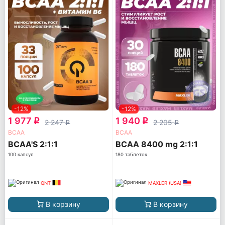
-12%
-12%
1 977
1 940
q
q
2 247
2 205
q
q
ВСАА
ВСАА
BCAA'S 2:1:1
BCAA 8400 mg 2:1:1
100 капсул
180 таблеток
QNT
MAXLER (USA)
В корзину
В корзину