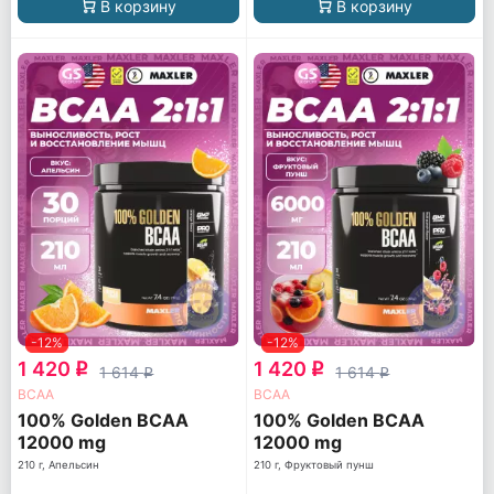
В корзину
В корзину
-12%
-12%
1 420
1 420
q
q
1 614
1 614
q
q
ВСАА
ВСАА
100% Golden BCAA
100% Golden BCAA
12000 mg
12000 mg
210 г, Апельсин
210 г, Фруктовый пунш