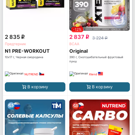
-12%
2 835
2 837
q
q
3 224
q
Предтерник
ВСАА
N1 PRE-WORKOUT
Original
10х17 г, Черная смородина
390 г, Сногсшибательный фруктовый
пунш
NUTREND
Xtend
В корзину
В корзину