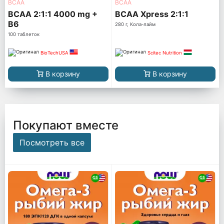
ВСАА
ВСАА
BCAA 2:1:1 4000 mg +
BCAA Xpress 2:1:1
B6
280 г, Кола-лайм
100 таблеток
BioTechUSA
Scitec Nutrition
В корзину
В корзину
Покупают вместе
Посмотреть все