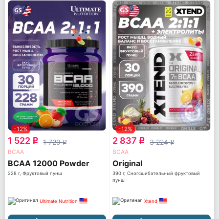
-12%
-12%
1 522
2 837
q
q
1 729
3 224
q
q
ВСАА
ВСАА
BCAA 12000 Powder
Original
228 г, Фруктовый пунш
390 г, Сногсшибательный фруктовый
пунш
Ultimate Nutrition
Xtend