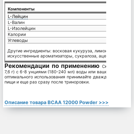
Компоненты
на пор
L-Лейцин
3000 
L-Валин
1500 
L-Изолейцин
1500 
Калории
5
Углеводы
<1 г
Другие ингредиенты: восковая кукуруза, лимонная кислота,
искусственные ароматизаторы, сукралоза, ацесульфам кали
Рекомендации по применению
Смешайте одн
7,6 г) с 6-8 унциями (180-240 мл) воды или вашего любимого
оптимального использования принимайте дважды вдень, од
пищи и еще раз сразу после триноровки.
Описание товара BCAA 12000 Powder >>>