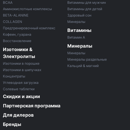
ВСАА
Витамины для мужчин
Аминокислотные комплексы
Витамины для детей
BETA-ALANINE
Здоровый сон
COLLAGEN
Минералы
Предтренировочный комплекс
Витамины
Кофеин, гуарана
Витамин A
Восстановление
Минералы
Изотоники &
Минералы
Электролиты
Минералы раздельные
Изотоники в порошке
Кальций & магний
Изотоники в шипучках
Концентраты
Углеводная загрузка
Солевые таблетки
Скидки и акции
Партнерская программа
Для дилеров
Бренды