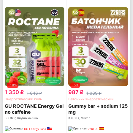
-18%
-5%
1 350
987
q
q
1 646
1 039
q
q
Энергетический гель
Батончик энергетический
GU ROCTANE Energy Gel
Gummy bar + sodium 125
no caffeine
mg
3 x 32 г, Клубника-Киви
3 x 30 г, Микс 1
GU Energy Labs
226ERS