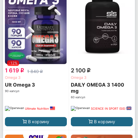
-12%
1 619
2 100
q
q
1 840
q
Omega 3
Omega 3
Ult Omega 3
DAILY OMEGA 3 1400
mg
90 капсул
60 капсул
Ultimate Nutrition
SCIENCE IN SPORT (SiS)
В корзину
В корзину