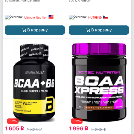
60 капсул, нейтральный
500 г, Апельсин
Ultimate Nutrition
NUTREND
В корзину
В корзину
-12%
-12%
1 605
1 996
q
q
1 824
2 268
q
q