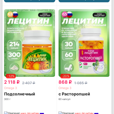
-12%
-20%
2 118
868
q
q
2 407
1 085
q
q
Omega 3
Omega 3
Подсолнечный
с Расторопшей
300 г
60 капсул
НАШ ЛЕЦИТИН
НАШ ЛЕЦИТИН