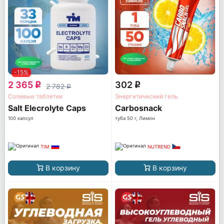
-15%
2 365
302
q
q
2 782
q
Солевые таблетки
Энергетический гель
Salt Elecrolyte Caps
Carbosnack
100 капсул
туба 50 г, Лимон
TIM
NUTREND
В корзину
В корзину