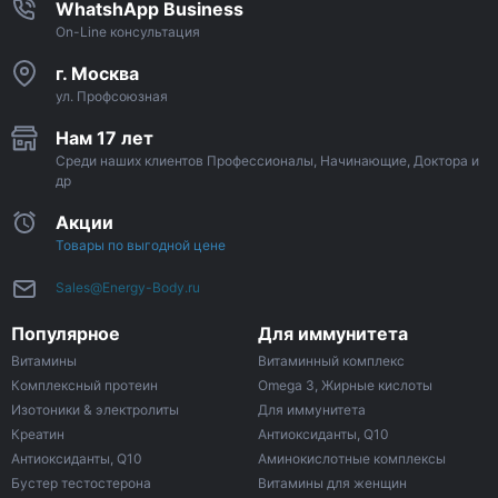
WhatshApp Business
On-Line консультация
г. Москва
ул. Профсоюзная
Нам 17 лет
Среди наших клиентов Профессионалы, Начинающие, Доктора и
др
Акции
Товары по выгодной цене
Sales@Energy-Body.ru
Популярное
Для иммунитета
Витамины
Витаминный комплекс
Комплексный протеин
Omega 3, Жирные кислоты
Изотоники & электролиты
Для иммунитета
Креатин
Антиоксиданты, Q10
Антиоксиданты, Q10
Аминокислотные комплексы
Бустер тестостерона
Витамины для женщин