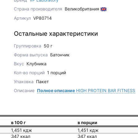
Страна производителя
Великобритания
Артикул
VP80714
Остальные характеристики
Группировка
50 г
Форма выпуска
Батончик
Вкус
Клубника
Кол-во порций
1 порций
Упаковка
Пакет
Описание
Полное описание
HIGH PROTEIN BAR FITNESS
в 100 г
в порции
1,451 кдж
1,451 кдж
347 ккал
347 ккал