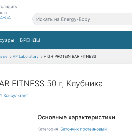
тследить
аказ
44-54
суары
БРЕНДЫ
овые
VP Laboratory
HIGH PROTEIN BAR FITNESS
R FITNESS 50 г, Клубника
Консультант
Основные характеристики
Категория
Батончик протеиновый