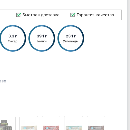
Быстрая доставка
Гарантия качества
3.3 г
39.1 г
23.1 г
Сахар
Белки
Углеводы
аве