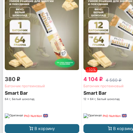
-10%
380
4 104
q
q
4 560
q
Батончик протеиновый
Батончик протеиновый
Smart Bar
Smart Bar
64 г, Белый шоколад
12 x 64 г, Белый шоколад
PhD Nutrition
PhD Nutrition
В корзину
В корзин