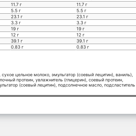
11.7 г
11.7 г
5.5 г
5.5 г
23.1 г
23.1 г
3.3 г
3.3 г
19 г
19 г
12 г
12 г
39.1 г
39.1 г
0.83 г
0.83 г
 сухое цельное молоко, эмульгатор (соевый лецитин), ваниль),
лочный протеин, увлажнитель (глицерин), соевый протеин,
ульгатор (соевый лецитин), подсолнечное масло, подсластитель