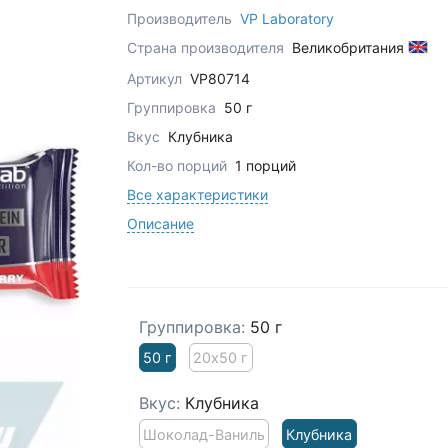
Производитель
VP Laboratory
Страна производителя
Великобритания
Артикул
VP80714
Группировка
50 г
Вкус
Клубника
Кол-во порций
1 порций
Все характеристики
Описание
Группировка:
50 г
50 г
20х50 г
Вкус:
Клубника
Шоколад-Ваниль
Клубника