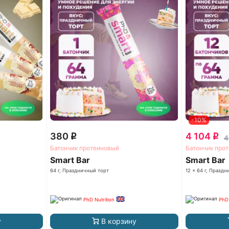
-10%
380
4 104
q
q
4
Батончик протеиновый
Батончик про
Smart Bar
Smart Bar
64 г, Праздничный торт
12 x 64 г, Празд
PhD Nutrition
PhD 
у
В корзину