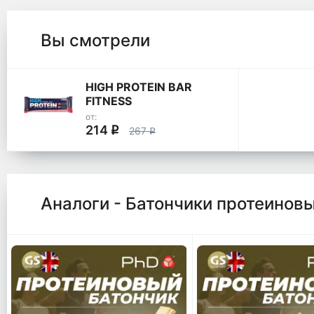
Вы смотрели
HIGH PROTEIN BAR
FITNESS
от:
214
q
267
q
Аналоги - Батончики протеинов