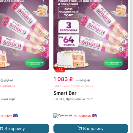
-5%
1 083
q
 560
1 140
q
q
теиновый
Батончик протеиновый
Smart Bar
ничный торт
3 x 64 г, Праздничный торт
Nutrition
PhD Nutrition
В корзину
В корзину