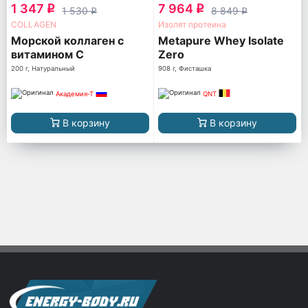
1 347
7 964
q
q
1 530
8 849
q
q
COLLAGEN
Изолят протеина
Морской коллаген с
Metapure Whey Isolate
витамином C
Zero
200 г, Натуральный
908 г, Фисташка
Академия-Т
QNT
В корзину
В корзину