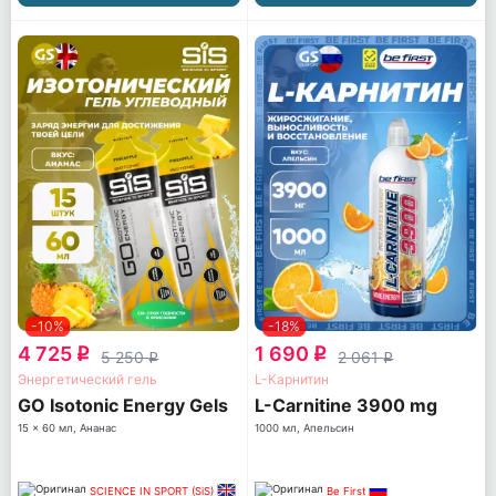
-10%
-18%
4 725
1 690
q
q
5 250
2 061
q
q
Энергетический гель
L-Карнитин
GO Isotonic Energy Gels
L-Carnitine 3900 mg
15 x 60 мл, Ананас
1000 мл, Апельсин
SCIENCE IN SPORT (SiS)
Be First