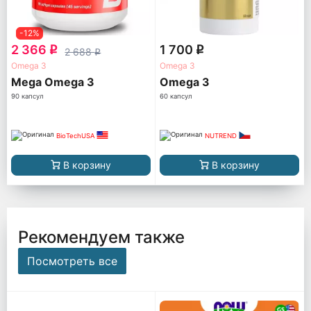
-12%
2 366
1 700
q
q
2 688
q
Omega 3
Omega 3
Mega Omega 3
Omega 3
90 капсул
60 капсул
BioTechUSA
NUTREND
В корзину
В корзину
Рекомендуем также
Посмотреть все