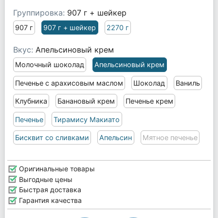
Группировка:
907 г + шейкер
907 г
907 г + шейкер
2270 г
Вкус:
Апельсиновый крем
Молочный шоколад
Апельсиновый крем
Печенье с арахисовым маслом
Шоколад
Ваниль
Клубника
Банановый крем
Печенье крем
Печенье
Тирамису Макиато
Бисквит со сливками
Апельсин
Мятное печенье
Оригинальные товары
Выгодные цены
Быстрая доставка
Гарантия качества