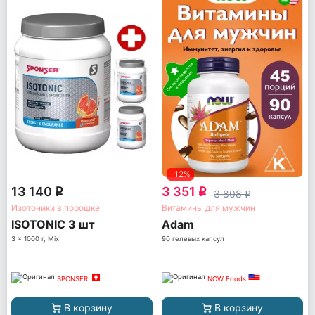
-12%
13 140
3 351
q
q
3 808
q
Изотоники в порошке
Витамины для мужчин
ISOTONIC 3 шт
Adam
3 x 1000 г, Mix
90 гелевых капсул
SPONSER
NOW Foods
В корзину
В корзину