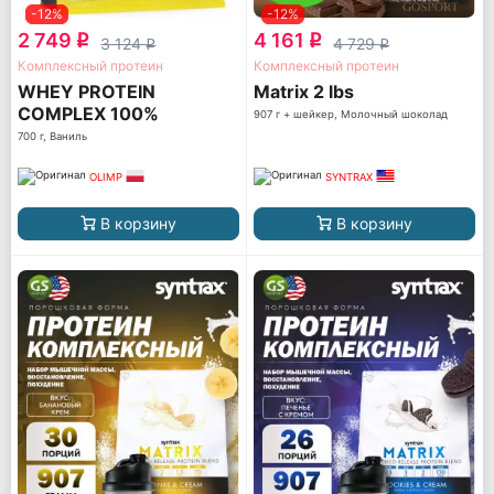
-12%
-12%
2 749
4 161
q
q
3 124
4 729
q
q
Комплексный протеин
Комплексный протеин
WHEY PROTEIN
Matrix 2 lbs
COMPLEX 100%
907 г + шейкер, Молочный шоколад
700 г, Ваниль
OLIMP
SYNTRAX
В корзину
В корзину