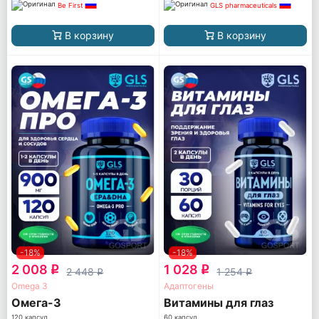
Be First
GLS pharmaceuticals
В корзину
В корзину
-18%
-18%
2 008
1 028
q
q
2 448
1 254
q
q
Omega 3
Адаптогены
Омега-3
Витамины для глаз
120 капсул
60 капсул