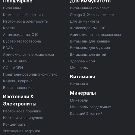
Популярное
Для иммунитета
Витамины
Витаминный комплекс
Комплексный протеин
Omega 3, Жирные кислоты
Изотоники & электролиты
Для иммунитета
Креатин
Антиоксиданты, Q10
Антиоксиданты, Q10
Аминокислотные комплексы
Бустер тестостерона
Витамины для женщин
ВСАА
Витамины для мужчин
Аминокислотные комплексы
Витамины для детей
BETA-ALANINE
Здоровый сон
COLLAGEN
Минералы
Предтренировочный комплекс
Витамины
Кофеин, гуарана
Витамин A
Восстановление
Минералы
Изотоники &
Минералы
Электролиты
Минералы раздельные
Изотоники в порошке
Кальций & магний
Изотоники в шипучках
Концентраты
Углеводная загрузка