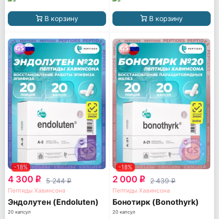
В корзину
В корзину
-18%
-18%
4 300
2 000
q
q
5 244
2 439
q
q
Пептиды Хавинсона
Пептиды Хавинсона
Эндолутен (Endoluten)
Бонотирк (Bonothyrk)
20 капсул
20 капсул