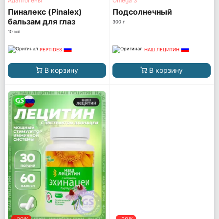
Адаптогены
Omega 3
Пиналекс (Pinalex)
Подсолнечный
бальзам для глаз
300 г
10 мл
PEPTIDES
НАШ ЛЕЦИТИН
В корзину
В корзину