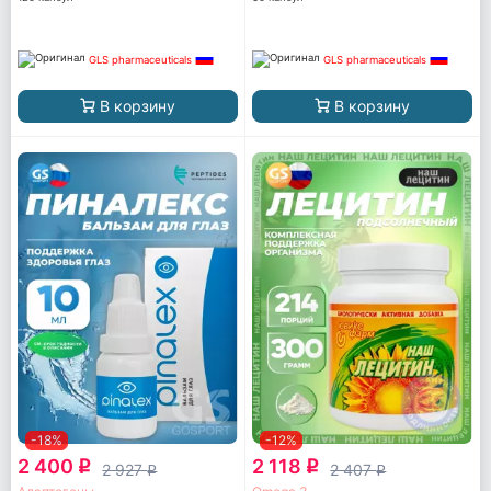
GLS pharmaceuticals
GLS pharmaceuticals
В корзину
В корзину
-18%
-12%
2 400
2 118
q
q
2 927
2 407
q
q