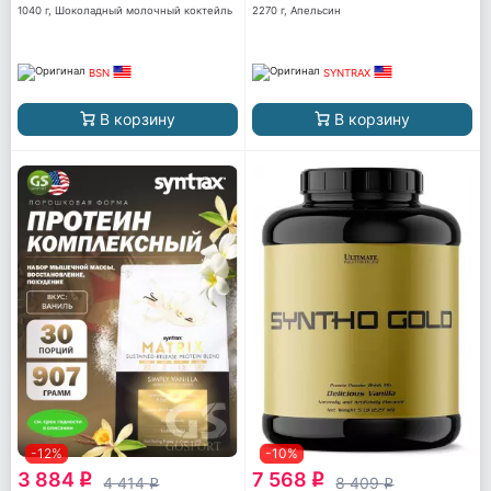
1040 г, Шоколадный молочный коктейль
2270 г, Апельсин
BSN
SYNTRAX
В корзину
В корзину
-12%
-10%
3 884
7 568
q
q
4 414
8 409
q
q