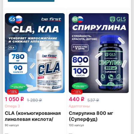
-18%
-18%
1 050
440
q
q
1 280
537
q
q
Omega 3
Адаптогены
CLA (конъюгированная
Спирулина 800 мг
линолевая кислота/
(Суперфуд)
КЛА/КЛК)
90 капсул
100 капсул