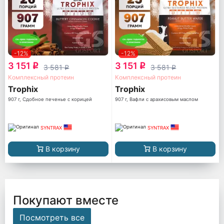
-12%
-12%
3 151
3 151
q
q
3 581
3 581
q
q
Комплексный протеин
Комплексный протеин
Trophix
Trophix
907 г, Сдобное печенье с корицей
907 г, Вафли с арахисовым маслом
SYNTRAX
SYNTRAX
В корзину
В корзину
Покупают вместе
Посмотреть все