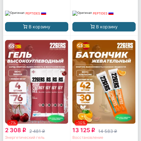
PEPTIDES
PEPTIDES
В корзину
В корзину
-7%
-10%
2 308
13 125
q
q
2 481
14 583
q
q
Энергетический гель
Восстановление