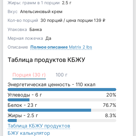
Жиры: грамм в 1 порции
2.5 г
Вкус
Апельсиновый крем
Кол-во порций
30 порций / цена порции 139
q
Упаковка
Банка
Мерная ложечка
Да
Описание
Полное описание
Matrix 2 lbs
Таблица продуктов КБЖУ
Порция (30 г)
100 г
Энергетическая ценность -
110
ккал
Углеводы -
6
г
20
%
Белок -
23
г
76.7
%
Жиры -
2.5
г
8.3
%
Таблица КБЖУ продуктов
БЖУ калькулятор