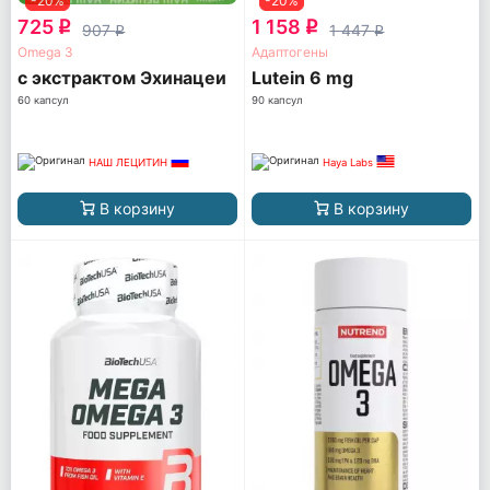
-20%
-20%
725
1 158
q
q
907
1 447
q
q
Omega 3
Адаптогены
с экстрактом Эхинацеи
Lutein 6 mg
60 капсул
90 капсул
НАШ ЛЕЦИТИН
Haya Labs
В корзину
В корзину