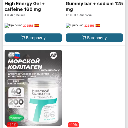
High Energy Gel +
Gummy bar + sodium 125
caffeine 160 mg
mg
4 x 76 г, Вишня
42 x 30 г, Апельсин
226ERS
226ERS
В корзину
В корзину
-12%
-10%