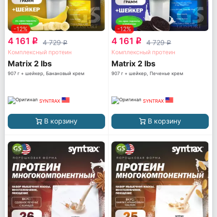
-12%
-12%
4 161
4 161
q
q
4 729
4 729
q
q
Комплексный протеин
Комплексный протеин
Matrix 2 lbs
Matrix 2 lbs
907 г + шейкер, Банановый крем
907 г + шейкер, Печенье крем
SYNTRAX
SYNTRAX
В корзину
В корзину