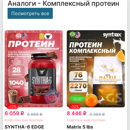
Аналоги - Комплексный протеин
Посмотреть все
-12%
-10%
6 059
8 446
q
q
6 886
9 384
q
q
Комплексный протеин
Комплексный протеин
SYNTHA-6 EDGE
Matrix 5 lbs