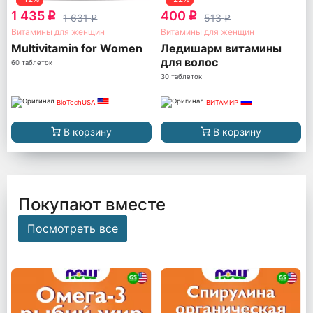
1 435
400
q
q
1 631
513
q
q
Витамины для женщин
Витамины для женщин
Multivitamin for Women
Ледишарм витамины
для волос
60 таблеток
30 таблеток
BioTechUSA
ВИТАМИР
В корзину
В корзину
Покупают вместе
Посмотреть все