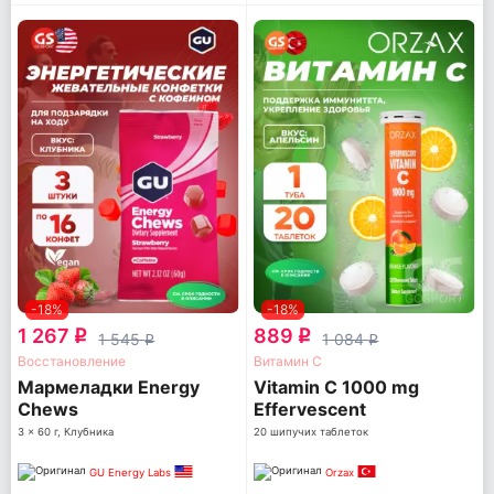
-18%
-18%
1 267
889
q
q
1 545
1 084
q
q
Восстановление
Витамин С
Мармеладки Energy
Vitamin C 1000 mg
Chews
Effervescent
3 x 60 г, Клубника
20 шипучих таблеток
GU Energy Labs
Orzax