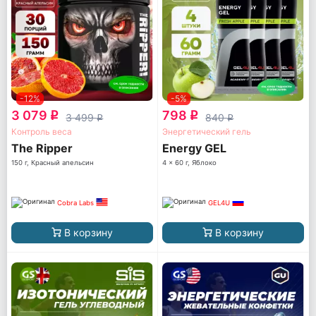
-12%
-5%
3 079
798
q
q
3 499
840
q
q
Контроль веса
Энергетический гель
The Ripper
Energy GEL
150 г, Красный апельсин
4 x 60 г, Яблоко
Cobra Labs
GEL4U
В корзину
В корзину