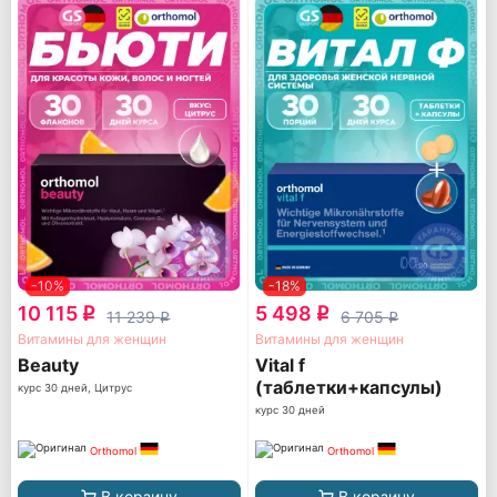
-10%
-18%
10 115
5 498
q
q
11 239
6 705
q
q
Витамины для женщин
Витамины для женщин
Beauty
Vital f
(таблетки+капсулы)
курс 30 дней, Цитрус
курс 30 дней
Orthomol
Orthomol
В корзину
В корзину