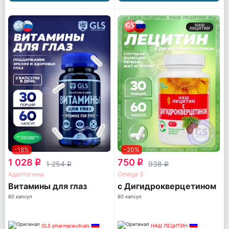
-18%
-20%
1 028
750
q
q
1 254
938
q
q
Адаптогены
Omega 3
Витамины для глаз
с Дигидрокверцетином
60 капсул
60 капсул
GLS pharmaceuticals
НАШ ЛЕЦИТИН