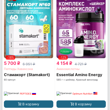
-18%
-12%
5 700
4 154
q
q
6 951
4 721
q
q
Пептиды Хавинсона
Аминокислотны
Стамакорт (Stamakort)
Essential Amino Energy
60 капсул
585 г + шейкер, Красный виноград
PEPTIDES
Optimum Nutrition
В корзину
В корзину