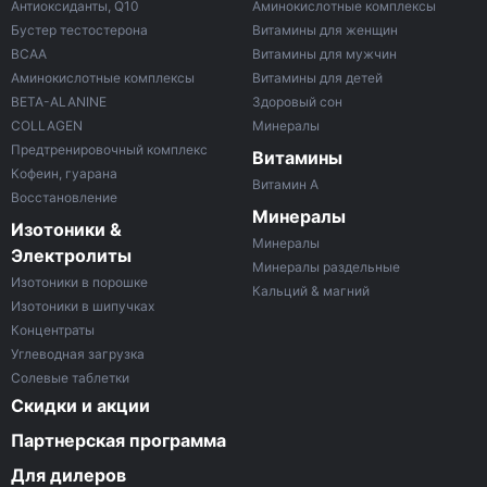
Антиоксиданты, Q10
Аминокислотные комплексы
Бустер тестостерона
Витамины для женщин
ВСАА
Витамины для мужчин
Аминокислотные комплексы
Витамины для детей
BETA-ALANINE
Здоровый сон
COLLAGEN
Минералы
Предтренировочный комплекс
Витамины
Кофеин, гуарана
Витамин A
Восстановление
Минералы
Изотоники &
Минералы
Электролиты
Минералы раздельные
Изотоники в порошке
Кальций & магний
Изотоники в шипучках
Концентраты
Углеводная загрузка
Солевые таблетки
Скидки и акции
Партнерская программа
Для дилеров