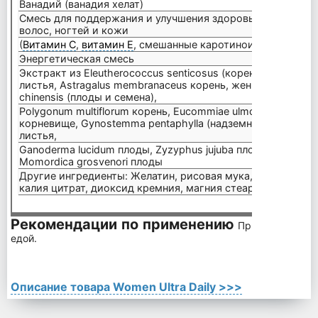
Ванадий (ванадия хелат)
50 мк
Смесь для поддержания и улучшения здоровья
волос, ногтей и кожи
735 м
(
Витамин С
,
витамин Е
, смешанные каротиноиды, биотин)
Энергетическая смесь
250 м
Экстракт из Eleutherococcus senticosus (корень и корневи
листья, Astragalus membranaceus корень, женьшеня корень
chinensis (плоды и семена),
Polygonum multiflorum корень, Eucommiae ulmoides кора, Po
корневище, Gynostemma pentaphylla (надземные части), Sa
листья,
Ganoderma lucidum плоды, Zyzyphus jujuba плоды, Lycium 
Momordica grosvenori плоды
Другие ингредиенты: Желатин, рисовая мука, триглицери
калия цитрат, диоксид кремния, магния стеарат, очищенн
Рекомендации по применению
Принимайте 4 к
едой.
Описание товара Women Ultra Daily >>>