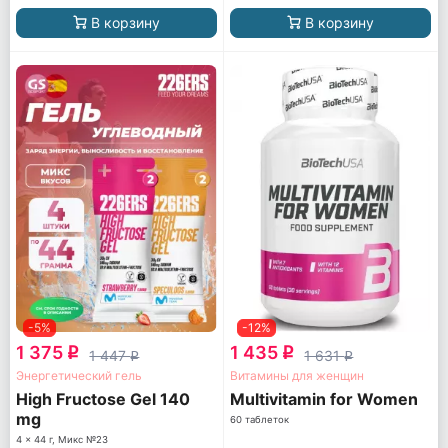
В корзину
В корзину
-5%
-12%
1 375
1 435
q
q
1 447
1 631
q
q
Энергетический гель
Витамины для женщин
High Fructose Gel 140
Multivitamin for Women
mg
60 таблеток
4 x 44 г, Микс №23