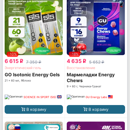
-10%
-18%
6 615
4 635
q
q
7 350
5 652
q
q
Энергетический гель
Восстановление
GO Isotonic Energy Gels
Мармеладки Energy
Chews
21 x 60 мл, Яблоко
9 x 60 г, Черника-Гранат
SCIENCE IN SPORT (SiS)
GU Energy Labs
В корзину
В корзину