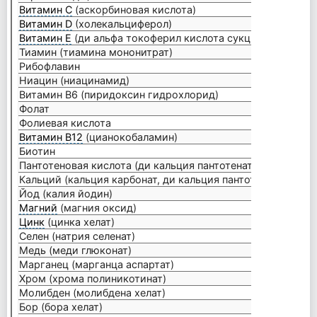
Витамин С
(аскорбиновая кислота)
400 м
Витамин D
(холекальциферол)
10 мк
Витамин Е
(ди альфа токоферил кислота сукцинат)
268 м
Тиамин (тиамина мононитрат)
25 мг
Рибофлавин
25 мг
Ниацин (ниацинамид)
25 мг
Витамин В6 (пиридоксин гидрохлорид)
25 мг
Фолат
1333 
Фолиевая кислота
800 м
Витамин В12
(цианокобаламин)
250 м
Биотин
2500 
Пантотеновая кислота (ди кальция пантотенат)
50 мг
Кальций (кальция карбонат, ди кальция пантотенат)
510 м
Йод (калия йодин)
150 м
Магний
(магния оксид)
250 м
Цинк
(цинка хелат)
11 мг
Селен (натрия селенат)
100 м
Медь (меди глюконат)
2 мг
Марганец (марганца аспартат)
5 мг
Хром (хрома полиникотинат)
200 м
Молибден (молибдена хелат)
50 мк
Бор (бора хелат)
3 мг