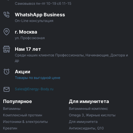
Самовывоз пн-пт 10-19 сб 11-15
WhatshApp Business
On-Line консультация
г. Москва
ул. Профсоюзная
Нам 17 лет
Среди наших клиентов Профессионалы, Начинающие, Доктора и
др
Акции
Товары по выгодной цене
Sales@Energy-Body.ru
Популярное
Для иммунитета
Витамины
Витаминный комплекс
Комплексный протеин
Omega 3, Жирные кислоты
Изотоники & электролиты
Для иммунитета
Креатин
Антиоксиданты, Q10