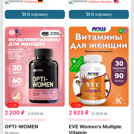
Orthomol
Optimum Nutrition
В корзину
В корзину
-12%
-12%
2 200
2 823
q
q
2 500
3 208
q
q
Витамины для женщин
Витамины для женщин
OPTI-WOMEN
EVE Women's Multiple
Vitamin
60 капсул