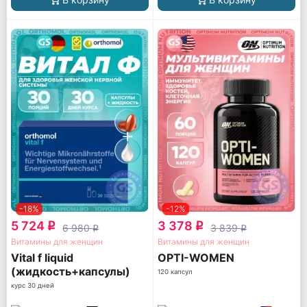
-18%
-12%
5 724
3 378
q
q
6 980
3 839
q
q
Витамины для женщин
Витамины для женщин
Vital f liquid
OPTI-WOMEN
(жидкость+капсулы)
120 капсул
курс 30 дней