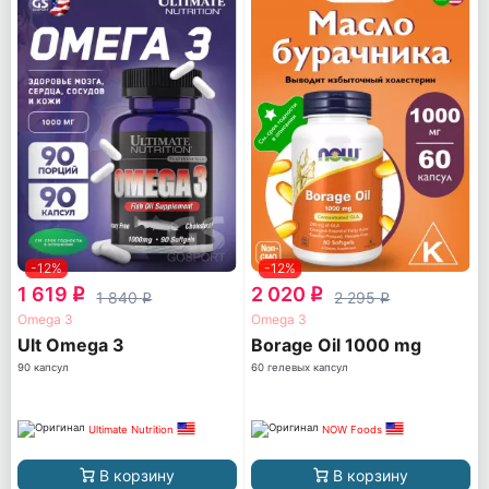
-12%
-12%
1 619
2 020
q
q
1 840
2 295
q
q
Omega 3
Omega 3
Ult Omega 3
Borage Oil 1000 mg
90 капсул
60 гелевых капсул
Ultimate Nutrition
NOW Foods
В корзину
В корзину