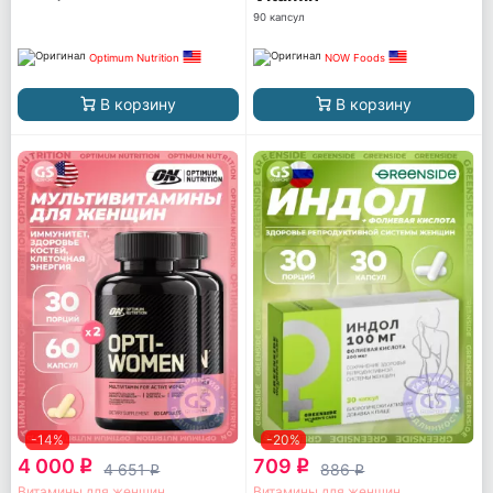
90 капсул
Optimum Nutrition
NOW Foods
В корзину
В корзину
-14%
-20%
4 000
709
q
q
4 651
886
q
q
Витамины для женщин
Витамины для женщин