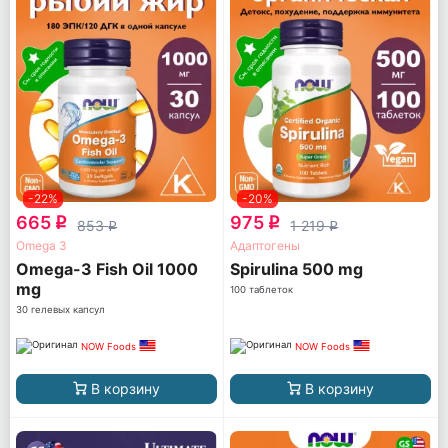
-22%
-20%
665
975
q
q
853
1 219
q
q
Omega 3
Адаптогены
Omega-3 Fish Oil 1000
Spirulina 500 mg
mg
100 таблеток
30 гелевых капсул
NOW Foods
NOW Foods
В корзину
В корзину