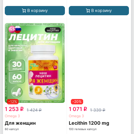
В корзину
В корзину
-12%
-20%
1 253
1 071
q
q
1 424
1 339
q
q
Omega 3
Omega 3
Для женщин
Lecithin 1200 mg
60 капсул
100 гелевых капсул