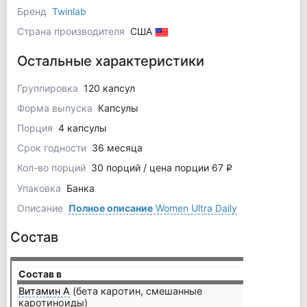
Бренд
Twinlab
Страна производителя
США
Остальные характеристики
Группировка
120 капсул
Форма выпуска
Капсулы
Порция
4 капсулы
Срок годности
36 месяца
Кол-во порций
30 порций / цена порции 67
q
Упаковка
Банка
Описание
Полное описание
Women Ultra Daily
Состав
Состав в
4 кап
Витамин А
(бета каротин, смешанные
каротиноиды)
1500 