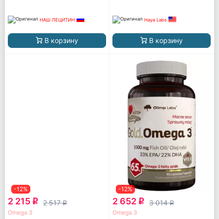
НАШ ЛЕЦИТИН
Haya Labs
В корзину
В корзину
-12%
-12%
2 215
2 652
q
q
2 517
3 014
q
q
Omega 3
Omega 3