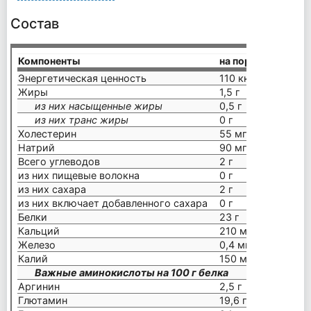
Состав
Компоненты
на порцию (30 г)
Энергетическая ценность
110 ккал
Жиры
1,5 г
из них насыщенные жиры
0,5 г
из них транс жиры
0 г
Холестерин
55 мг
Натрий
90 мг
Всего углеводов
2 г
из них пищевые волокна
0 г
из них сахара
2 г
из них включает добавленного сахара
0 г
Белки
23 г
Кальций
210 мг
Железо
0,4 мг
Калий
150 мг
Важные аминокислоты на 100 г белка
Аргинин
2,5 г
Глютамин
19,6 г