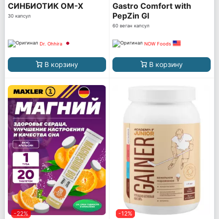
СИНБИОТИК OM-X
Gastro Comfort with
PepZin GI
30 капсул
60 веган капсул
Dr. Ohhira
NOW Foods
В корзину
В корзину
-22%
-12%