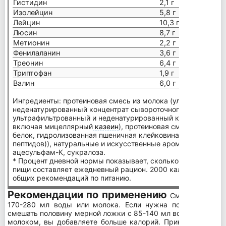
Гистидин
2,1 г
Изолейцин
5,8 г
Лейцин
10,3 г
Люсин
8,7 г
Метионин
2,2 г
Фенилаланин
З,6 г
Треонин
6,4 г
Триптофан
1,9 г
Валин
6,0 г
Ингредиенты: протеиновая смесь из молока (ультрафильтро
неденатурированный концентрат сывороточного протеина (б
ультрафильтрованный и неденатурированный концентрат мо
включая мицеллярный
казеин
), протеиновая смесь (неден
белок, гидролизованная пшеничная клейковина (источник г
пептидов)), натуральные и искусственные ароматизаторы, с
ацесульфам-К, сукралоза.
* Процент дневной нормы показывает, сколько питательных
пищи составляет ежедневный рацион. 2000 калорий в день 
общих рекомендаций по питанию.
Рекомендации по применению
Смешайте одну
170-280 мл воды или молока. Если нужна пониженная п
смешать половину мерной ложки с 85-140 мл воды или моло
молоком, вы добавляете больше калорий. Принимайте Matri