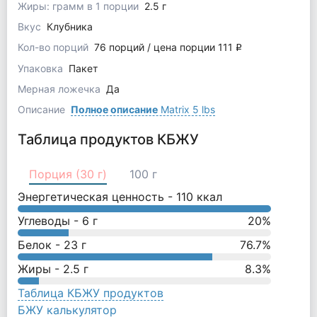
Жиры: грамм в 1 порции
2.5 г
Вкус
Клубника
Кол-во порций
76 порций / цена порции 111
q
Упаковка
Пакет
Мерная ложечка
Да
Описание
Полное описание
Matrix 5 lbs
Таблица продуктов КБЖУ
Порция (30 г)
100 г
Энергетическая ценность -
110
ккал
Углеводы -
6
г
20
%
Белок -
23
г
76.7
%
Жиры -
2.5
г
8.3
%
Таблица КБЖУ продуктов
БЖУ калькулятор