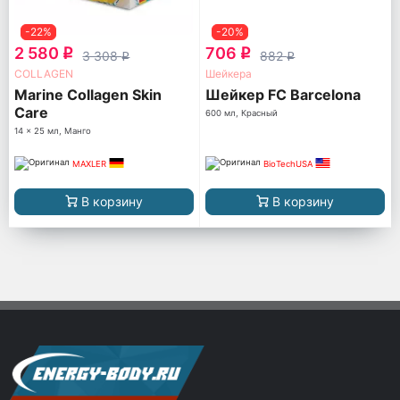
-22%
-20%
2 580
706
q
q
3 308
882
q
q
COLLAGEN
Шейкера
Marine Collagen Skin
Шейкер FC Barcelona
Care
600 мл, Красный
14 x 25 мл, Манго
MAXLER
BioTechUSA
В корзину
В корзину