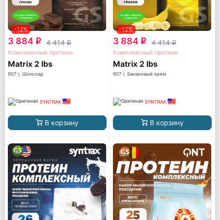
-12%
-12%
3 884
3 884
q
q
4 414
4 414
q
q
Комплексный протеин
Комплексный протеин
Matrix 2 lbs
Matrix 2 lbs
907 г, Шоколад
907 г, Банановый крем
SYNTRAX
SYNTRAX
В корзину
В корзину