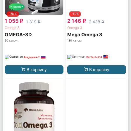
-20%
-12%
1 055
2 146
q
q
1 319
2 438
q
q
Omega 3
Omega 3
OMEGA-3D
Mega Omega 3
90 капсул
180 капсул
Академия-Т
BioTechUSA
В корзину
В корзину