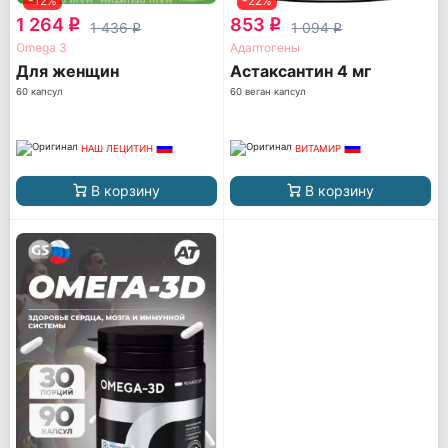
-12%
-22%
1 264
853
q
q
1 436
1 094
q
q
Omega 3
Адаптогены
Для женщин
Астаксантин 4 мг
60 капсул
60 веган капсул
НАШ ЛЕЦИТИН
ВИТАМИР
В корзину
В корзину