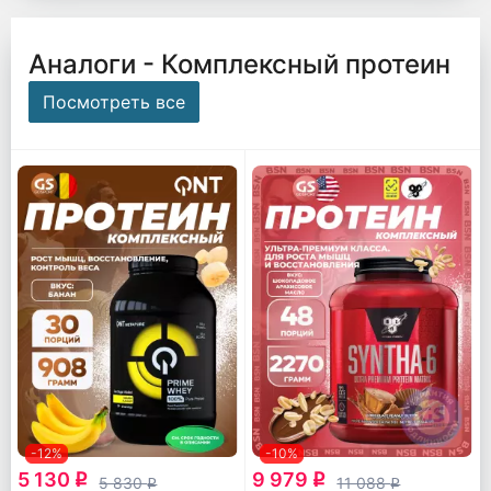
Аналоги - Комплексный протеин
Посмотреть все
-12%
-10%
5 130
9 979
q
q
5 830
11 088
q
q