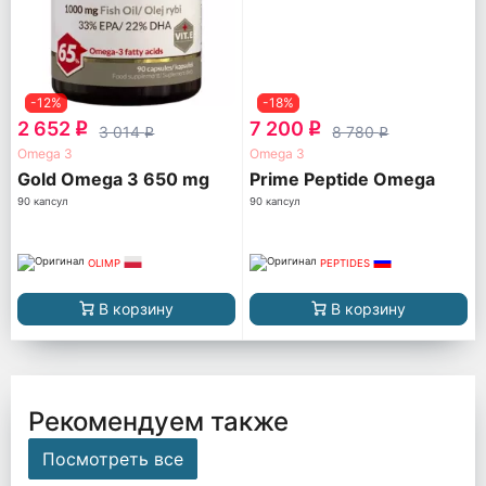
-12%
-18%
2 652
7 200
q
q
3 014
8 780
q
q
Omega 3
Omega 3
Gold Omega 3 650 mg
Prime Peptide Omega
90 капсул
90 капсул
OLIMP
PEPTIDES
В корзину
В корзину
Рекомендуем также
Посмотреть все