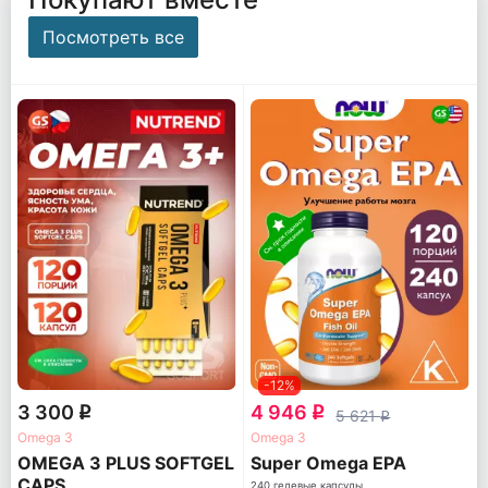
Посмотреть все
-12%
3 300
4 946
q
q
5 621
q
Omega 3
Omega 3
OMEGA 3 PLUS SOFTGEL
Super Omega EPA
CAPS
240 гелевые капсулы