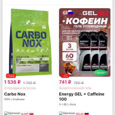
-12%
-5%
1 536
741
q
q
1 745
780
q
q
Углеводная загрузка
Энергетический гель
Carbo Nox
Energy GEL + Caffeine
100
1000 г, Клубника
3 x 60 г, Кола
OLIMP
GEL4U