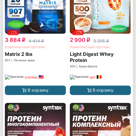
-12%
-12%
3 884
2 900
q
q
4 414
3 295
q
q
Комплексный протеин
Комплексный протеин
Matrix 2 lbs
Light Digest Whey
Protein
907 г, Печенье крем
500 г, Крем-брюле
SYNTRAX
QNT
В корзину
В корзину