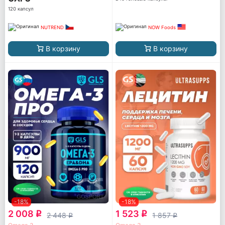
120 капсул
NUTREND
NOW Foods
В корзину
В корзину
-18%
-18%
2 008
1 523
q
q
2 448
1 857
q
q