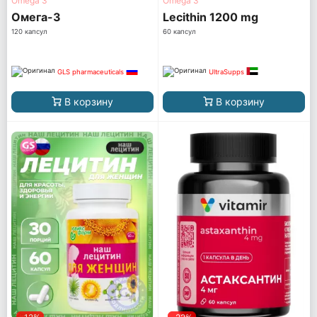
Omega 3
Omega 3
Омега-3
Lecithin 1200 mg
120 капсул
60 капсул
GLS pharmaceuticals
UltraSupps
В корзину
В корзину