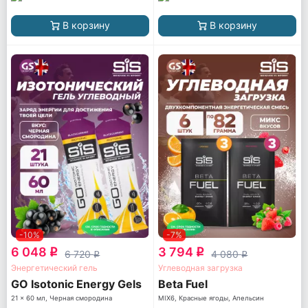
В корзину
В корзину
-10%
-7%
6 048
3 794
q
q
6 720
4 080
q
q
Энергетический гель
Углеводная загрузка
GO Isotonic Energy Gels
Beta Fuel
21 x 60 мл, Черная смородина
MIX6, Красные ягоды, Апельсин