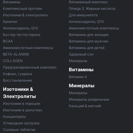
Витамины
Витаминный комплекс
Комплексный протеин
Omega 3, Жирные кислоты
Изотоники & электролиты
Для иммунитета
Креатин
Антиоксиданты, Q10
Антиоксиданты, Q10
Аминокислотные комплексы
Бустер тестостерона
Витамины для женщин
ВСАА
Витамины для мужчин
Аминокислотные комплексы
Витамины для детей
BETA-ALANINE
Здоровый сон
COLLAGEN
Минералы
Предтренировочный комплекс
Витамины
Кофеин, гуарана
Витамин A
Восстановление
Минералы
Изотоники &
Минералы
Электролиты
Минералы раздельные
Изотоники в порошке
Кальций & магний
Изотоники в шипучках
Концентраты
Углеводная загрузка
Солевые таблетки