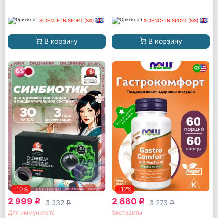
SCIENCE IN SPORT (SiS)
SCIENCE IN SPORT (SiS)
В корзину
В корзину
-10%
-12%
2 999
2 880
q
q
3 332
3 273
q
q
Для иммунитета
Экстракты