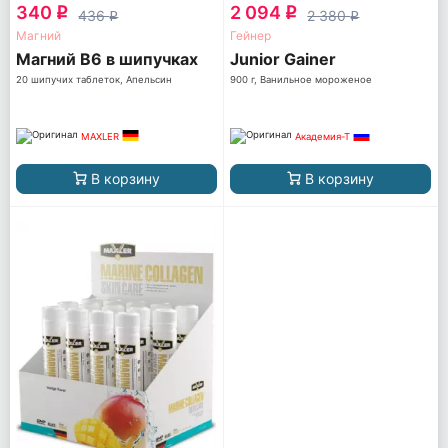
340
2 094
q
q
436
2 380
q
q
Магний
Гейнер
Магний B6 в шипучках
Junior Gainer
20 шипучих таблеток, Апельсин
900 г, Ванильное мороженое
MAXLER
Академия-Т
В корзину
В корзину