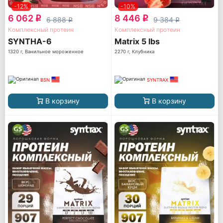
-12%
-10%
6 062
8 446
q
q
6 888
9 384
q
q
Комплексный протеин
Комплексный протеин
SYNTHA-6
Matrix 5 lbs
1320 г, Ванильное мороженное
2270 г, Клубника
BSN
SYNTRAX
В корзину
В корзину