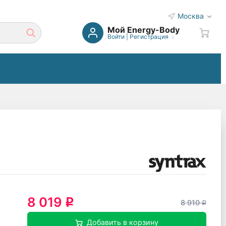
Москва
Мой Energy-Body
Войти
|
Регистрация
8 019
q
8 910
q
Добавить в корзину