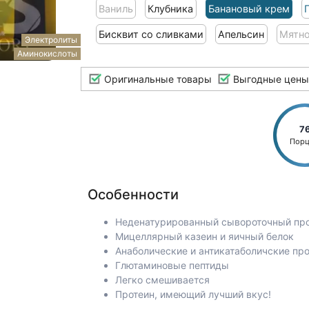
Ваниль
Клубника
Банановый крем
Бисквит со сливками
Апельсин
Мятно
Электролиты
Аминокислоты
Оригинальные товары
Выгодные цены
7
Пор
Особенности
Неденатурированный сывороточный пр
Мицеллярный казеин и яичный белок
Анаболические и антикатаболичские пр
Глютаминовые пептиды
Легко смешивается
Протеин, имеющий лучший вкус!