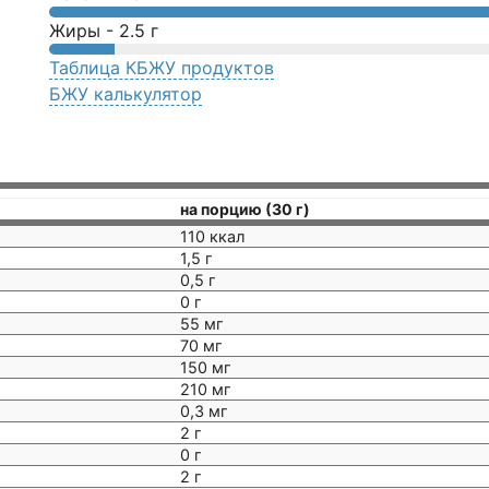
Жиры -
2.5
г
Таблица КБЖУ продуктов
БЖУ калькулятор
на порцию (30 г)
110 ккал
1,5 г
0,5 г
0 г
55 мг
70 мг
150 мг
210 мг
0,3 мг
2 г
0 г
2 г