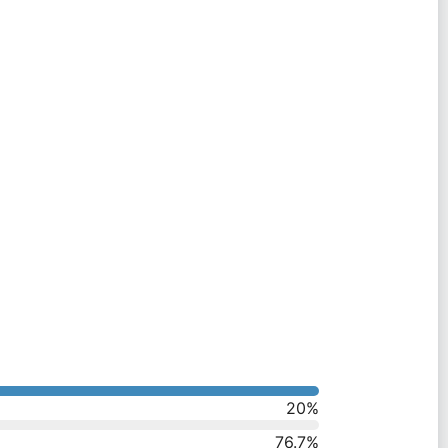
20
%
76.7
%