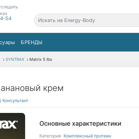
тследить
аказ
44-54
суары
БРЕНДЫ
н
SYNTRAX
Matrix 5 lbs
, Банановый крем
Консультант
Основные характеристики
Категория
Комплексный протеин