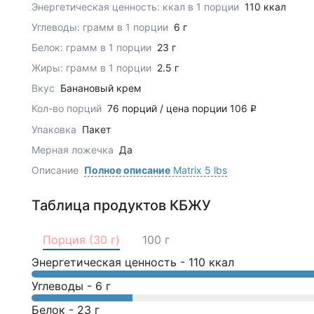
Энергетическая ценность: ккал в 1 порции
110 ккал
Углеводы: грамм в 1 порции
6 г
Белок: грамм в 1 порции
23 г
Жиры: грамм в 1 порции
2.5 г
Вкус
Банановый крем
Кол-во порций
76 порций / цена порции 106
q
Упаковка
Пакет
Мерная ложечка
Да
Описание
Полное описание
Matrix 5 lbs
Таблица продуктов КБЖУ
Порция (30 г)
100 г
Энергетическая ценность -
110
ккал
Углеводы -
6
г
Белок -
23
г