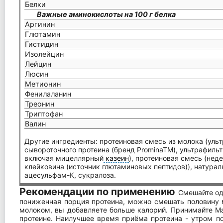
Белки
Важные аминокислоты на 100 г белка
Аргинин
Глютамин
Гистидин
Изолейцин
Лейцин
Люсин
Метионин
Фенилаланин
Треонин
Триптофан
Валин
Другие ингредиенты: протеиновая смесь из молока (ул
сывороточного протеина (бренд ProminaTM), ультрафиль
включая мицеллярный
казеин
), протеиновая смесь (не
клейковина (источник глютаминовых пептидов)), натурал
ацесульфам-К, сукралоза.
Рекомендации по применению
Смешайте од
пониженная порция протеина, можно смешать половину 
молоком, вы добавляете больше калорий. Принимайте Mat
протеине. Наилучшее время приёма протеина - утром по