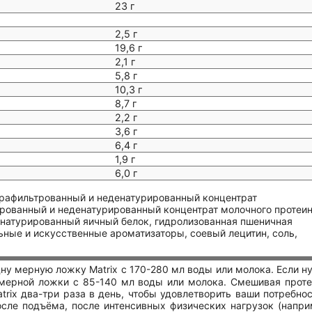
23 г
2,5 г
19,6 г
2,1 г
5,8 г
10,3 г
8,7 г
2,2 г
З,6 г
6,4 г
1,9 г
6,0 г
ьтрафильтрованный и неденатурированный концентрат
трованный и неденатурированный концентрат молочного протеин
денатурированный яичный белок, гидролизованная пшеничная
ьные и искусственные ароматизаторы, соевый лецитин, соль,
ну мерную ложку Matrix с 170-280 мл воды или молока. Если н
мерной ложки с 85-140 мл воды или молока. Смешивая проте
rix два-три раза в день, чтобы удовлетворить ваши потребнос
сле подъёма, после интенсивных физических нагрузок (напри