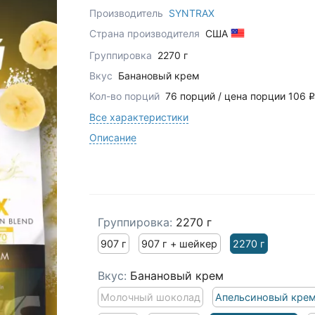
Производитель
SYNTRAX
Страна производителя
США
Группировка
2270 г
Вкус
Банановый крем
Кол-во порций
76 порций / цена порции 106
q
Все характеристики
Описание
Группировка:
2270 г
907 г
907 г + шейкер
2270 г
Вкус:
Банановый крем
Молочный шоколад
Апельсиновый кре