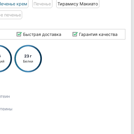
Печенье крем
Печенье
Тирамису Макиато
е печенье
Быстрая доставка
Гарантия качества
6
23 г
ций
Белки
отеин
отеины