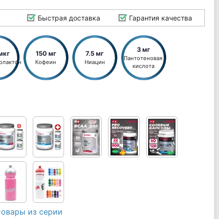
Быстрая доставка
Гарантия качества
3 мг
мкг
150 мг
7.5 мг
Пантотеновая 
олактон
Кофеин
Ниацин
кислота
товары из серии