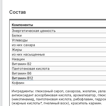
Состав
Компоненты
Энергетическая ценность
Белки
Углеводы
из них сахара
Жиры
из них насыщенные
Ниацин
Витамин В2
Пантотеновая кислота
Витамин В6
Витамин В12
Кофеин
Ингредиенты: глюкозный сироп, сахароза, желатин, увла
антиоксидант аскорбиновая кислота, ароматизатор, глюк
(никотинамид, пантотеновая кислота, рибофлавин, гидро
(жирные кислоты*, пчелиный воск), краситель кармин.