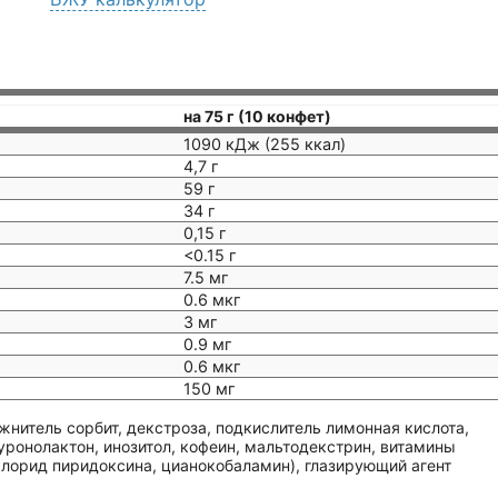
на 75 г (10 конфет)
1090 кДж (255 ккал)
4,7 г
59 г
34 г
0,15 г
<0.15 г
7.5 мг
0.6 мкг
3 мг
0.9 мг
0.6 мкг
150 мг
жнитель сорбит, декстроза, подкислитель лимонная кислота,
уронолактон, инозитол, кофеин, мальтодекстрин, витамины
хлорид пиридоксина, цианокобаламин), глазирующий агент