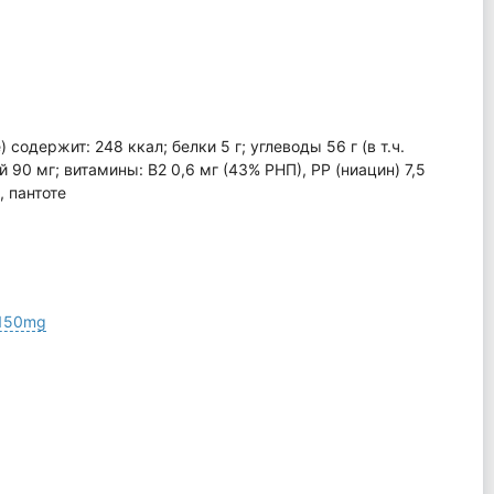
) содержит: 248 ккал; белки 5 г; углеводы 56 г (в т.ч.
й 90 мг; витамины: В2 0,6 мг (43% РНП), РР (ниацин) 7,5
, пантоте
150mg