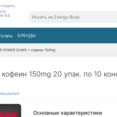
тследить
аказ
44-54
суары
БРЕНДЫ
D POWER GUMS + кофеин 150mg
офеин 150mg 20 упак. по 10 кон
онсультант
Основные характеристики