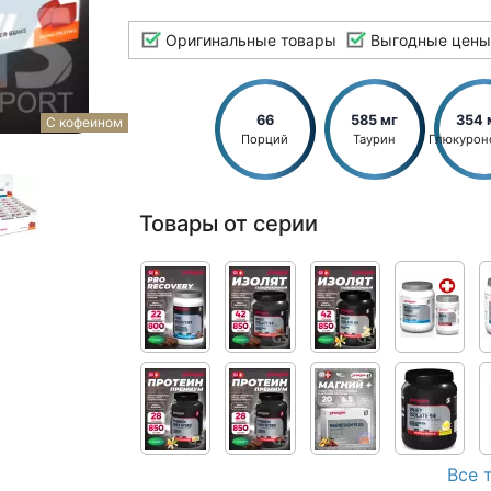
Оригинальные товары
Выгодные цены
66
585 мг
354 
С кофеином
Порций
Таурин
Глюкурон
Товары от серии
Все 