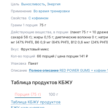
Цель
Выносливость
,
Энергия
Применение
Во время тренировки
Свойства
С кофеином
Грамм 1 порция
75 г
Действующие вещества, в порции
(пакет 75 г = 10 драже
сахарá 56 г); жиры 0,15 г; диетические волокна 0 г; натри
мг (47% РНП), В6 0,9 мг (64% РНП), В12 0,6 мкг (24% РНП)
Вкус
Фруктовый микс
Кол-во порций
66 порций / цена порции 141
q
Упаковка
Пакет
Описание
Полное описание
RED POWER GUMS + кофеин 
Таблица продуктов КБЖУ
Порция (75 г)
100 г
Таблица КБЖУ продуктов
БЖУ калькулятор