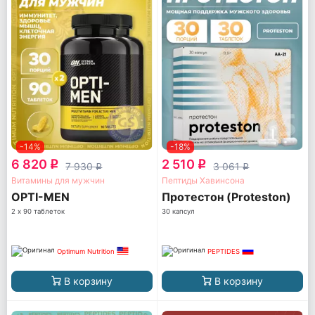
-14%
-18%
6 820
2 510
q
q
7 930
3 061
q
q
Витамины для мужчин
Пептиды Хавинсона
OPTI-MEN
Протестон (Proteston)
2 х 90 таблеток
30 капсул
Optimum Nutrition
PEPTIDES
В корзину
В корзину