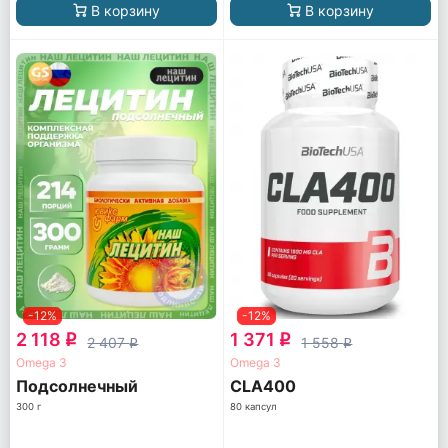
В корзину
В корзину
-12%
-12%
2 118
1 371
q
q
2 407
1 558
q
q
Omega 3
Omega 3
Подсолнечный
CLA400
300 г
80 капсул