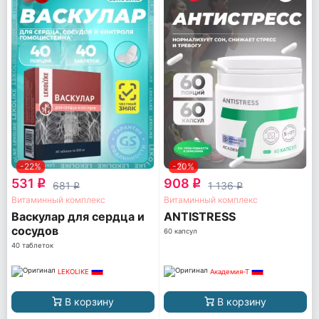
-22%
-20%
531
908
q
q
681
1 136
q
q
Витаминный комплекс
Витаминный комплекс
Васкулар для сердца и
ANTISTRESS
сосудов
60 капсул
40 таблеток
LEKOLIKE
Академия-Т
В корзину
В корзину