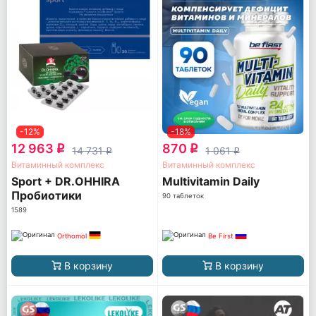
-12%
-18%
12 963
870
q
q
14 731
1 061
q
q
Витаминный комплекс
Витаминный комплекс
Sport + DR.OHHIRA
Multivitamin Daily
Пробиотики
90 таблеток
1589
Orthomol
Be First
В корзину
В корзину