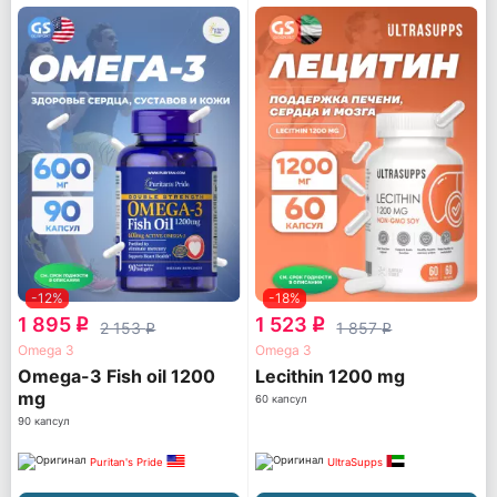
-12%
-18%
1 895
1 523
q
q
2 153
1 857
q
q
Omega 3
Omega 3
Omega-3 Fish oil 1200
Lecithin 1200 mg
mg
60 капсул
90 капсул
Puritan's Pride
UltraSupps