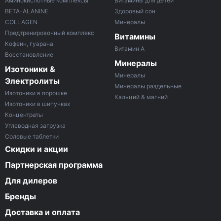
Аминокислотные комплексы
Витамины для детей
BETA-ALANINE
Здоровый сон
COLLAGEN
Минералы
Предтренировочный комплекс
Витамины
Кофеин, гуарана
Витамин A
Восстановление
Минералы
Изотоники &
Минералы
Электролиты
Минералы раздельные
Изотоники в порошке
Кальций & магний
Изотоники в шипучках
Концентраты
Углеводная загрузка
Солевые таблетки
Скидки и акции
Партнерская программа
Для дилеров
Бренды
Доставка и оплата