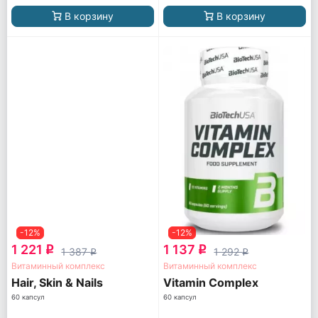
В корзину
В корзину
-12%
-12%
1 221
1 137
q
q
1 387
1 292
q
q
Витаминный комплекс
Витаминный комплекс
Hair, Skin & Nails
Vitamin Complex
60 капсул
60 капсул