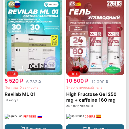
-18%
-10%
5 520
10 800
q
q
6 732
12 000
q
q
Пептиды Хавинсона
Энергетический гель
Revilab ML 01
High Fructose Gel 250
mg + caffeine 160 mg
30 капсул
24 x 80 г, Черешня
PEPTIDES
226ERS
В корзину
В корзину