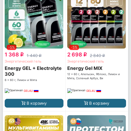
-5%
-5%
1 368
2 698
q
q
1 440
2 840
q
q
Энергетический гель
Энергетический гель
Energy GEL + Electrolyte
Energy Gel MIX
300
12 x 60 г, Апельсин, Яблоко, Лимон и
Мята, Соленый Арбуз, Ви
6 x 60 г, Лимон и Мята
GEL4U
GEL4U
В корзину
В корзину