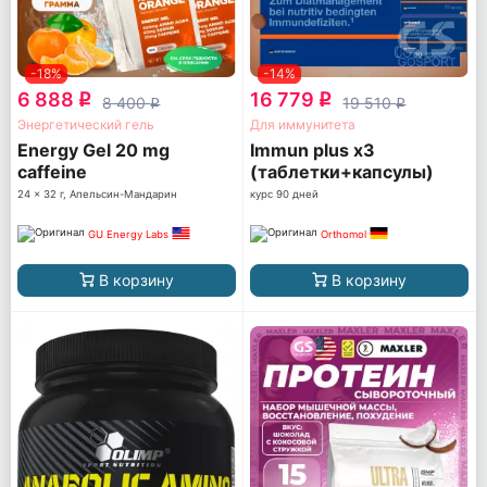
-18%
-14%
6 888
16 779
q
q
8 400
19 510
q
q
Энергетический гель
Для иммунитета
Energy Gel 20 mg
Immun plus x3
caffeine
(таблетки+капсулы)
24 x 32 г, Апельсин-Мандарин
курс 90 дней
GU Energy Labs
Orthomol
В корзину
В корзину