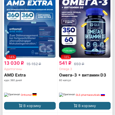
-14%
-18%
13 030
541
q
q
15 152
659
q
q
Адаптогены
Omega 3
AМD Extra
Омега-3 + витамин D3
курс 360 дней
60 капсул
Orthomol
GLS pharmaceuticals
В корзину
В корзину