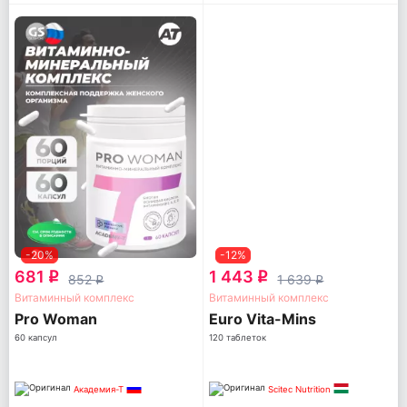
-20%
-12%
681
1 443
q
q
852
1 639
q
q
Витаминный комплекс
Витаминный комплекс
Pro Woman
Euro Vita-Mins
60 капсул
120 таблеток
Академия-Т
Scitec Nutrition