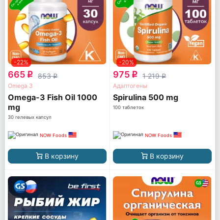
-22%
-20%
665
975
q
q
853
1 219
q
q
Omega 3
Адаптогены
Omega-3 Fish Oil 1000
Spirulina 500 mg
mg
100 таблеток
30 гелевых капсул
NOW Foods
NOW Foods
В корзину
В корзину