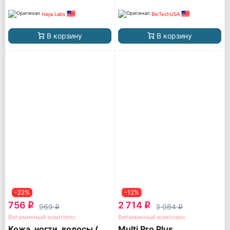
Haya Labs
BioTechUSA
В корзину
В корзину
-22%
-12%
756
2 714
q
q
969
3 084
q
q
Витаминный комплекс
Витаминный комплекс
Кожа, ногти, волосы (
Multi Pro Plus