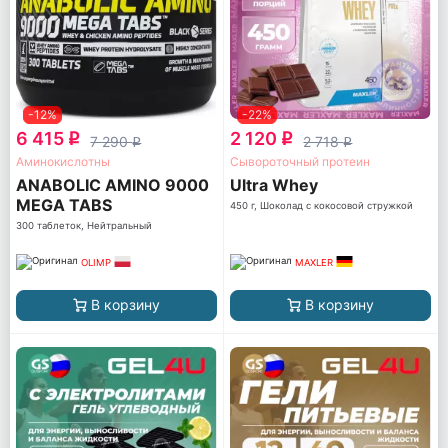
-12%
-22%
6 415
2 120
q
q
7 290
2 718
q
q
Аминокислотны
Сывороточный протеин
ANABOLIC AMINO 9000
Ultra Whey
MEGA TABS
450 г, Шоколад с кокосовой стружкой
300 таблеток, Нейтральный
OLIMP
MAXLER
В корзину
В корзину