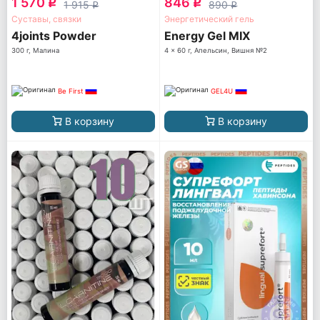
1 570
846
q
q
1 915
890
q
q
Суставы, связки
Энергетический гель
4joints Powder
Energy Gel MIX
300 г, Малина
4 x 60 г, Апельсин, Вишня №2
Be First
GEL4U
В корзину
В корзину