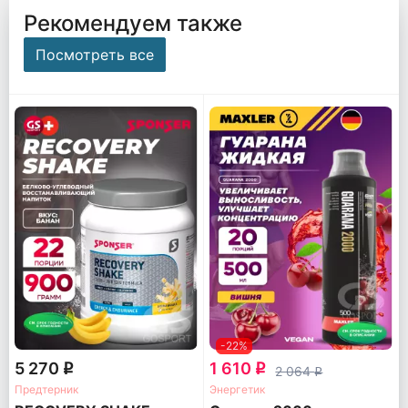
Рекомендуем также
Посмотреть все
-22%
5 270
1 610
q
q
2 064
q
Предтерник
Энергетик