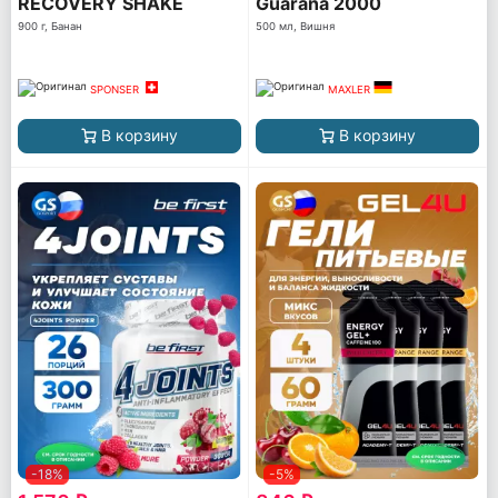
RECOVERY SHAKE
Guarana 2000
900 г, Банан
500 мл, Вишня
SPONSER
MAXLER
В корзину
В корзину
-18%
-5%