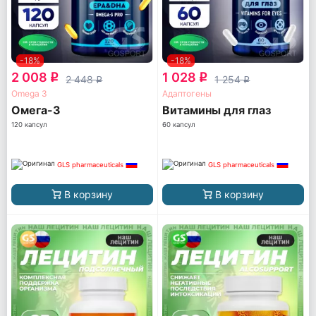
-18%
-18%
2 008
1 028
q
q
2 448
1 254
q
q
Omega 3
Адаптогены
Омега-3
Витамины для глаз
120 капсул
60 капсул
GLS pharmaceuticals
GLS pharmaceuticals
В корзину
В корзину