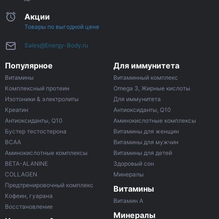
Акции
Товары по выгодной цене
Sales@Energy-Body.ru
Популярное
Для иммунитета
Витамины
Витаминный комплекс
Комплексный протеин
Omega 3, Жирные кислоты
Изотоники & электролиты
Для иммунитета
Креатин
Антиоксиданты, Q10
Антиоксиданты, Q10
Аминокислотные комплексы
Бустер тестостерона
Витамины для женщин
ВСАА
Витамины для мужчин
Аминокислотные комплексы
Витамины для детей
BETA-ALANINE
Здоровый сон
COLLAGEN
Минералы
Предтренировочный комплекс
Витамины
Кофеин, гуарана
Витамин A
Восстановление
Минералы