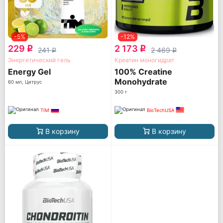
-5%
-12%
229
2 173
q
q
241
2 469
q
q
Энергетический гель
Креатин моногидрат
Energy Gel
100% Creatine
Monohydrate
60 мл, Цитрус
300 г
TIM
BioTechUSA
В корзину
В корзину