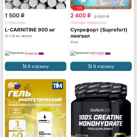
-18%
1 500
2 400
q
q
2 927
q
L-Карнитин
Пептиды Хавинсона
L-CARNITINE 900 мг
Супрефорт (Suprefort)
лингвал
10 х 25 мл, яблоко
10 мл
Powerup
PEPTIDES
В корзину
В корзину