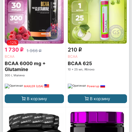
-12%
1 730
210
q
q
1 966
q
ВСАА
ВСАА
BCAA 6000 mg +
BCAA 625
Glutamine
10 x 25 мл, Яблоко
300 г, Малина
MAXLER (USA)
Powerup
В корзину
В корзину