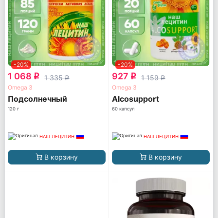
-20%
-20%
1 068
927
q
q
1 335
1 159
q
q
Omega 3
Omega 3
Подсолнечный
Alcosupport
120 г
60 капсул
НАШ ЛЕЦИТИН
НАШ ЛЕЦИТИН
В корзину
В корзину