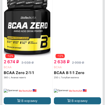
-12%
-12%
2 674
2 638
q
q
3 038
2 998
q
q
ВСАА
ВСАА
BCAA Zero 2:1:1
BCAA 8:1:1 Zero
360 г, Ананас-манго
250 г, Голубая малина
BioTechUSA
BioTechUSA
В корзину
В корзину