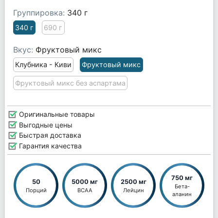
Группировка:
340 г
340 г
690 г
Вкус:
Фруктовый микс
Клубника - Киви
Фруктовый микс
Фруктовый микс без аспартама
Оригинальные товары
Выгодные цены
Быстрая доставка
Гарантия качества
750 мг
50
5000 мг
2500 мг
Бета-
Порций
BCAA
Лейцин
аланин