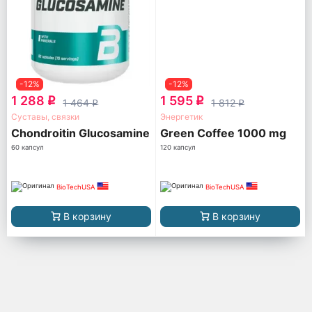
-12%
-12%
1 288
1 595
q
q
1 464
1 812
q
q
Суставы, связки
Энергетик
Chondroitin Glucosamine
Green Coffee 1000 mg
60 капсул
120 капсул
BioTechUSA
BioTechUSA
В корзину
В корзину