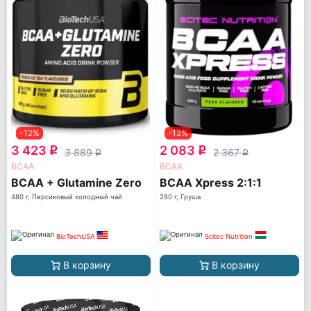
-12%
-12%
3 423
2 083
q
q
3 889
2 367
q
q
ВСАА
ВСАА
BCAA + Glutamine Zero
BCAA Xpress 2:1:1
480 г, Персиковый холодный чай
280 г, Груша
BioTechUSA
Scitec Nutrition
В корзину
В корзину