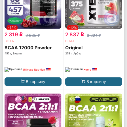
-12%
-12%
2 319
2 837
q
q
2 635
3 224
q
q
ВСАА
ВСАА
BCAA 12000 Powder
Original
457 г, Вишня
375 г, Арбуз
Ultimate Nutrition
Xtend
В корзину
В корзину