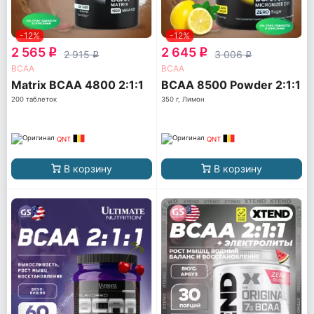
-12%
-12%
2 565
2 645
q
q
2 915
3 006
q
q
ВСАА
ВСАА
Matrix BCAA 4800 2:1:1
BCAA 8500 Powder 2:1:1
200 таблеток
350 г, Лимон
QNT
QNT
В корзину
В корзину