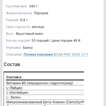
Группировка
340 г
Форма выпуска
Порошок
Порция
6,9 г
Срок годности
месяца
Вкус
Фруктовый микс
Кол-во порций
50 порций / цена порции 48
q
Упаковка
Банка
Описание
Полное описание
BCAA-PRO 5000 2:1:1
Состав
Состав в
6,9 г
Витамин Вб (пиридоксин гидрохлорид)
2 мг
L-Лейцин
2500 
L-Изолейцин
1250 
L- Валин
1250 
Микронизированный Бета-Аланин (CarnoSyn®]
750 м