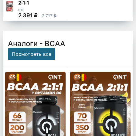
2:1:1
от:
2 391
q
2 717
q
Аналоги - ВСАА
Посмотреть все