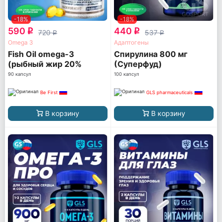
-18%
-18%
590
440
q
q
720
537
q
q
Omega 3
Адаптогены
Fish Oil omega-3
Спирулина 800 мг
(рыбный жир 20%
(Суперфуд)
ПНЖК)
90 капсул
100 капсул
Be First
GLS pharmaceuticals
В корзину
В корзину