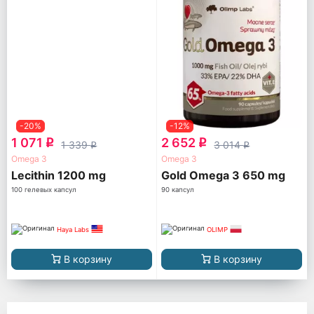
-20%
-12%
1 071
2 652
q
q
1 339
3 014
q
q
Omega 3
Omega 3
Lecithin 1200 mg
Gold Omega 3 650 mg
100 гелевых капсул
90 капсул
Haya Labs
OLIMP
В корзину
В корзину