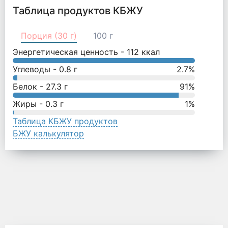
Таблица продуктов КБЖУ
Порция (30 г)
100 г
Энергетическая ценность -
112
ккал
Углеводы -
0.8
г
2.7
%
Белок -
27.3
г
91
%
Жиры -
0.3
г
1
%
Таблица КБЖУ продуктов
БЖУ калькулятор