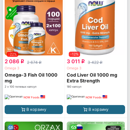
-22%
-12%
2 086
3 011
q
q
2 674
3 422
q
q
Omega 3
Omega 3
Omega-3 Fish Oil 1000
Cod Liver Oil 1000 mg
mg
Extra Strength
2 х 100 гелевых капсул
180 капсул
NOW Foods
NOW Foods
В корзину
В корзину