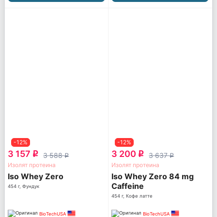
-12%
-12%
3 157
3 200
q
q
3 588
3 637
q
q
Изолят протеина
Изолят протеина
Iso Whey Zero
Iso Whey Zero 84 mg
Caffeine
454 г, Фундук
454 г, Кофе латте
BioTechUSA
BioTechUSA