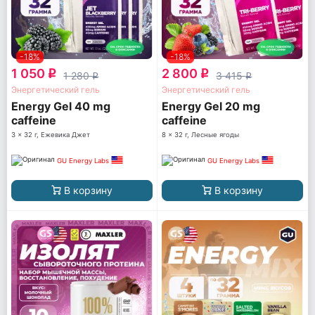
-18%
-18%
1 050
2 800
q
q
1 280
3 415
q
q
Энергетический гель
Энергетический гель
Energy Gel 40 mg
Energy Gel 20 mg
caffeine
caffeine
3 x 32 г, Ежевика Джет
8 x 32 г, Лесные ягоды
GU Energy Labs
GU Energy Labs
В корзину
В корзину