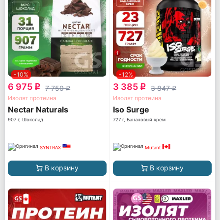
-10%
-12%
6 975
3 385
q
q
7 750
3 847
q
q
Изолят протеина
Изолят протеина
Nectar Naturals
Iso Surge
907 г, Шоколад
727 г, Банановый крем
SYNTRAX
Mutant
В корзину
В корзину