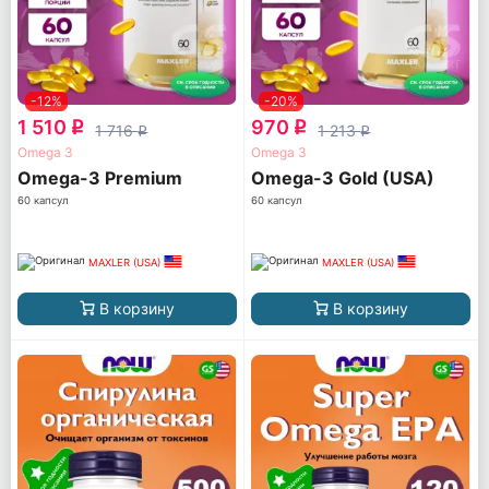
-12%
-20%
1 510
970
q
q
1 716
1 213
q
q
Omega 3
Omega 3
Omega-3 Premium
Omega-3 Gold (USA)
60 капсул
60 капсул
MAXLER (USA)
MAXLER (USA)
В корзину
В корзину