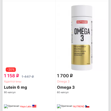
-20%
1 158
1 700
q
q
1 447
q
Адаптогены
Omega 3
Lutein 6 mg
Omega 3
90 капсул
60 капсул
Haya Labs
NUTREND