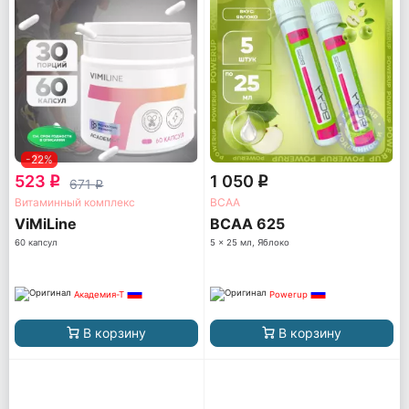
-22%
523
1 050
q
q
671
q
Витаминный комплекс
ВСАА
ViMiLine
BCAA 625
60 капсул
5 x 25 мл, Яблоко
Академия-Т
Powerup
В корзину
В корзину