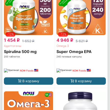
-12%
-12%
1 454
4 946
q
q
1 652
5 621
q
q
Адаптогены
Omega 3
Spirulina 500 mg
Super Omega EPA
200 таблеток
240 гелевые капсулы
NOW Foods
NOW Foods
В корзину
В корзину