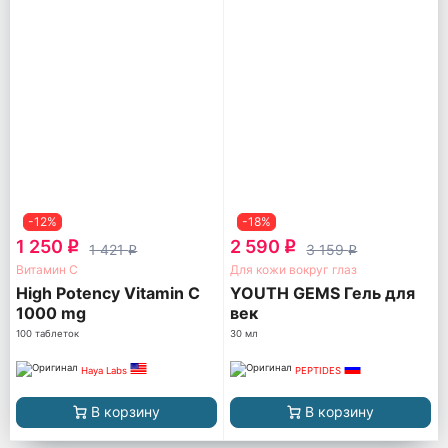
-12%
-18%
1 250
2 590
q
q
1 421
3 159
q
q
Витамин С
Для кожи вокруг глаз
High Potency Vitamin C
YOUTH GEMS Гель для
1000 mg
век
100 таблеток
30 мл
Haya Labs
PEPTIDES
В корзину
В корзину