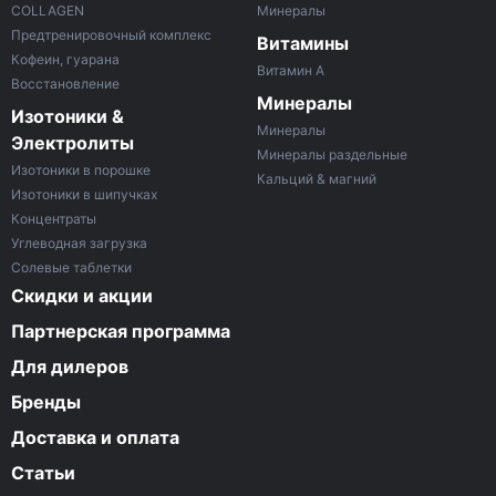
COLLAGEN
Минералы
Предтренировочный комплекс
Витамины
Кофеин, гуарана
Витамин A
Восстановление
Минералы
Изотоники &
Минералы
Электролиты
Минералы раздельные
Изотоники в порошке
Кальций & магний
Изотоники в шипучках
Концентраты
Углеводная загрузка
Солевые таблетки
Скидки и акции
Партнерская программа
Для дилеров
Бренды
Доставка и оплата
Статьи