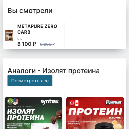
Вы смотрели
METAPURE ZERO
CARB
от:
8 100
q
9 205
q
Аналоги - Изолят протеина
Посмотреть все