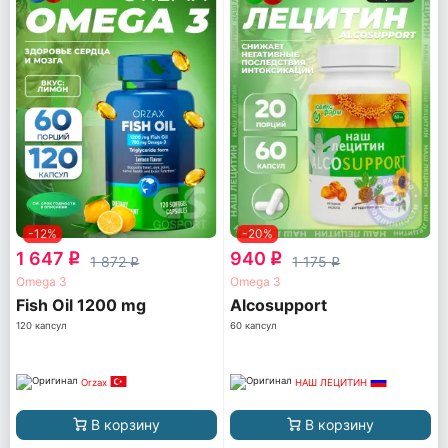
-12%
-20%
1 647
940
q
q
1 872
1 175
q
q
Omega 3
Omega 3
Fish Oil 1200 mg
Alcosupport
120 капсул
60 капсул
Orzax
НАШ ЛЕЦИТИН
В корзину
В корзину