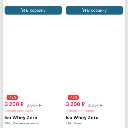
В корзину
В корзину
-12%
-12%
3 200
3 200
q
q
3 637
3 637
q
q
Изолят протеина
Изолят протеина
Iso Whey Zero
Iso Whey Zero
454 г, Соленая карамель
454 г, Кокос