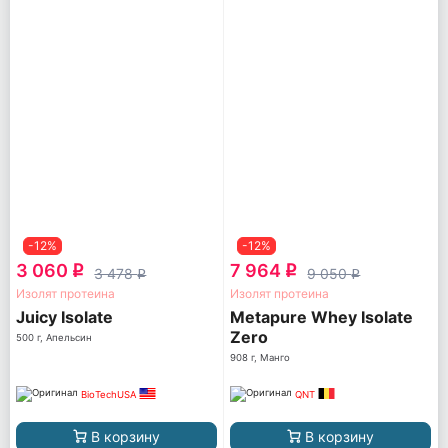
-12%
-12%
3 060
7 964
q
q
3 478
9 050
q
q
Изолят протеина
Изолят протеина
Juicy Isolate
Metapure Whey Isolate
Zero
500 г, Апельсин
908 г, Манго
BioTechUSA
QNT
В корзину
В корзину