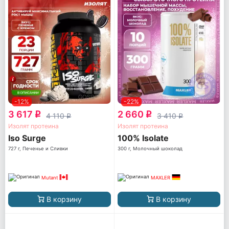
-12%
-22%
3 617
2 660
q
q
4 110
3 410
q
q
Изолят протеина
Изолят протеина
Iso Surge
100% Isolate
727 г, Печенье и Сливки
300 г, Молочный шоколад
Mutant
MAXLER
В корзину
В корзину