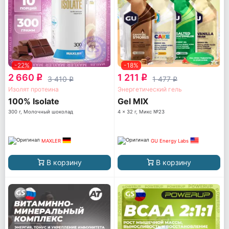
-22%
-18%
2 660
1 211
q
q
3 410
1 477
q
q
Изолят протеина
Энергетический гель
100% Isolate
Gel MIX
300 г, Молочный шоколад
4 x 32 г, Микс №23
MAXLER
GU Energy Labs
В корзину
В корзину