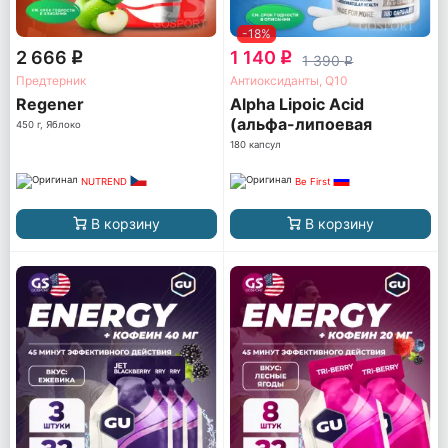
-18%
2 666
1 140
q
q
1 390
q
Предтерник
Антиоксиданты, Q10
Regener
Alpha Lipoic Acid
(альфа-липоевая
450 г, Яблоко
кислота)
180 капсул
NUTREND
Be First
В корзину
В корзину