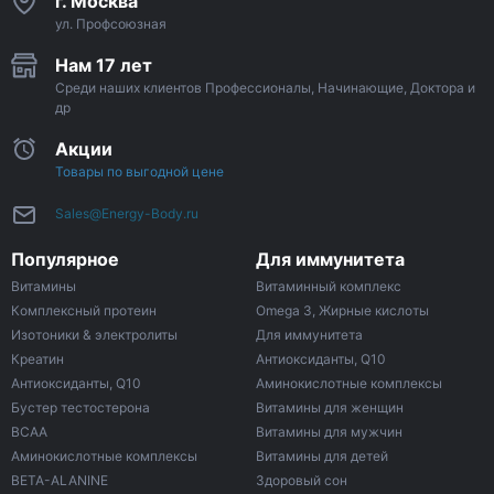
г. Москва
ул. Профсоюзная
Нам 17 лет
Среди наших клиентов Профессионалы, Начинающие, Доктора и
др
Акции
Товары по выгодной цене
Sales@Energy-Body.ru
Популярное
Для иммунитета
Витамины
Витаминный комплекс
Комплексный протеин
Omega 3, Жирные кислоты
Изотоники & электролиты
Для иммунитета
Креатин
Антиоксиданты, Q10
Антиоксиданты, Q10
Аминокислотные комплексы
Бустер тестостерона
Витамины для женщин
ВСАА
Витамины для мужчин
Аминокислотные комплексы
Витамины для детей
BETA-ALANINE
Здоровый сон