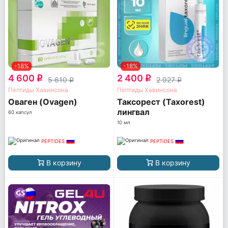
-18%
-18%
4 600
2 400
q
q
5 610
2 927
q
q
Пептиды Хавинсона
Пептиды Хавинсона
Оваген (Ovagen)
Таксорест (Taxorest)
лингвал
60 капсул
10 мл
PEPTIDES
PEPTIDES
В корзину
В корзину