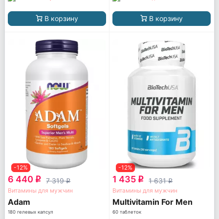
В корзину
В корзину
-12%
-12%
6 440
1 435
q
q
7 319
1 631
q
q
Витамины для мужчин
Витамины для мужчин
Adam
Multivitamin For Men
180 гелевых капсул
60 таблеток