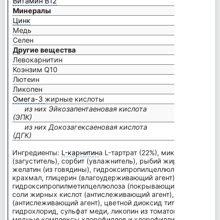
Витамин B12
Минералы
Цинк
Медь
Селен
Другие вещества
Левокарнитин
Коэнзим Q10
Лютеин
Ликопен
Омега-3
жирные кислоты
из них Эйкозапентаеновая кислота
(ЭПК)
из них Докозагексаеновая кислота
(ДГК)
Ингредиенты:
L-карнитин
а L-тартрат (22%), микрокристалл
(загуститель), сорбит (увлажнитель), рыбий жир (11%), аско
желатин (из говядины), гидроксипропилцеллюлоза (наполнит
крахмал, глицерин (влагоудерживающий агент), D-альфа-то
гидроксипропилметилцеллюлоза (покрывающий агент), суль
соли жирных кислот (антислеживающий агент), коэнзим Q10 
(антислеживающий агент), цветной диоксид титана (красите
гидрохлорид, сульфат меди, ликопин из томатов (лат. Solánum
медные комплексы хлорофиллов и хлорофиллинов (краситель