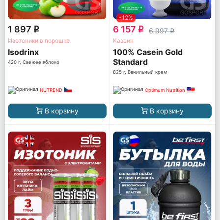
-12%
1 897
6 157
q
q
6 997
q
Изотоники в порошке
Казеин
Isodrinx
100% Casein Gold
Standard
420 г, Свежее яблоко
825 г, Ванильный крем
NUTREND
Optimum Nutrition
В корзину
В корзину