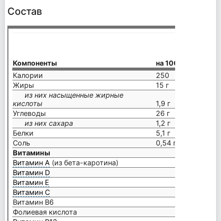
Состав
Компоненты
на 100 г
Калории
250
Жиры
15 г
из них насыщенные жирные
кислоты
1,9 г
Углеводы
26 г
из них сахара
1,2 г
Белки
5,1 г
Соль
0,54 г
Витамины
Витамин А
(из бета-каротина)
Витамин D
Витамин E
Витамин C
Витамин B6
Фолиевая кислота