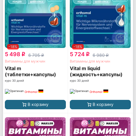
-18%
-18%
5 498
5 724
q
q
6 705
6 980
q
q
Витамины для мужчин
Витамины для мужчин
Vital m
Vital m liquid
(таблетки+капсулы)
(жидкость+капсулы)
курс 30 дней
курс 30 дней
Orthomol
Orthomol
В корзину
В корзину