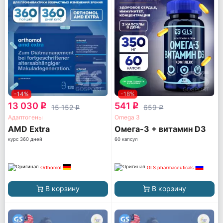
-14%
-18%
13 030
541
q
q
15 152
659
q
q
Адаптогены
Omega 3
AМD Extra
Омега-3 + витамин D3
курс 360 дней
60 капсул
Orthomol
GLS pharmaceuticals
В корзину
В корзину