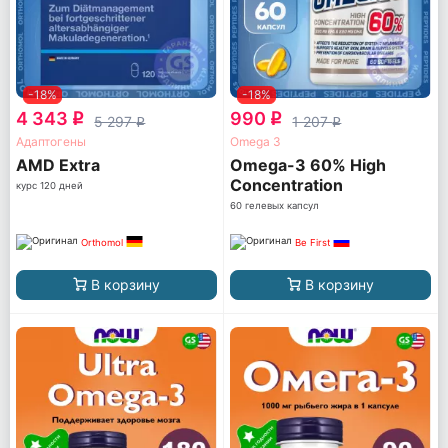
-18%
-18%
4 343
990
q
q
5 297
1 207
q
q
Адаптогены
Omega 3
AМD Extra
Omega-3 60% High
Concentration
курс 120 дней
60 гелевых капсул
Orthomol
Be First
В корзину
В корзину