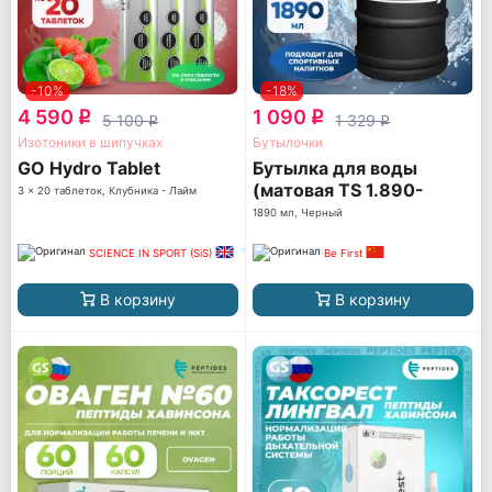
-10%
-18%
4 590
1 090
q
q
5 100
1 329
q
q
Изотоники в шипучках
Бутылочки
GO Hydro Tablet
Бутылка для воды
(матовая TS 1.890-
3 x 20 таблеток, Клубника - Лайм
FROST)
1890 мл, Черный
SCIENCE IN SPORT (SiS)
Be First
В корзину
В корзину