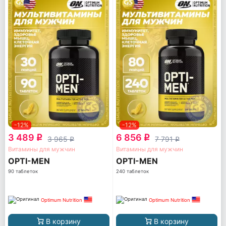
-12%
-12%
3 489
6 856
q
q
3 965
7 791
q
q
Витамины для мужчин
Витамины для мужчин
OPTI-MEN
OPTI-MEN
90 таблеток
240 таблеток
Optimum Nutrition
Optimum Nutrition
В корзину
В корзину