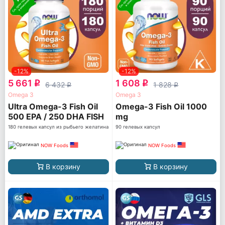
-12%
-12%
5 661
1 608
q
q
6 432
1 828
q
q
Omega 3
Omega 3
Ultra Omega-3 Fish Oil
Omega-3 Fish Oil 1000
500 EPA / 250 DHA FISH
mg
GELATIN
180 гелевых капсул из рыбьего желатина
90 гелевых капсул
NOW Foods
NOW Foods
В корзину
В корзину