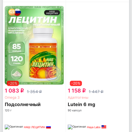
-20%
-20%
1 083
1 158
q
q
1 354
1 447
q
q
Omega 3
Адаптогены
Подсолнечный
Lutein 6 mg
120 г
90 капсул
НАШ ЛЕЦИТИН
Haya Labs