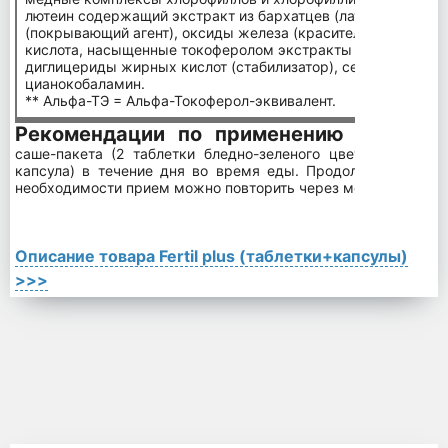
лютеин содержащий экстракт из бархатцев (лат. Tagétes eré
(покрывающий агент), оксиды железа (краситель), птероил
кислота, насыщенные токоферолом экстракты (антиокислите
диглицериды жирных кислот (стабилизатор), селенат натрия
цианокобаламин.
** Альфа-ТЭ = Альфа-Токоферол-эквивалент.
Рекомендации по применению
Взрослым п
саше-пакета (2 таблетки бледно-зеленого цвета, 1 табле
капсула) в течение дня во время еды. Продолжительность
необходимости прием можно повторить через месяц.
Описание товара Fertil plus (таблетки+капсулы)
>>>