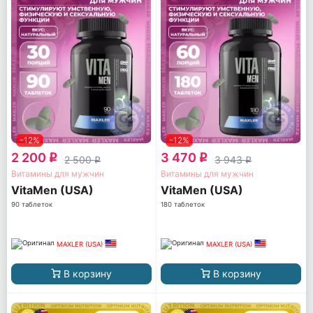
-12%
-12%
2 200
3 470
q
q
2 500
3 943
q
q
Витамины для мужчин
Витамины для мужчин
VitaMen (USA)
VitaMen (USA)
90 таблеток
180 таблеток
MAXLER (USA)
MAXLER (USA)
В корзину
В корзину