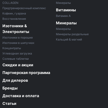
COLLAGEN
Минералы
Предтренировочный комплекс
Витамины
Кофеин, гуарана
Витамин A
Восстановление
Минералы
Изотоники &
Минералы
Электролиты
Минералы раздельные
Изотоники в порошке
Кальций & магний
Изотоники в шипучках
Концентраты
Углеводная загрузка
Солевые таблетки
Скидки и акции
Партнерская программа
Для дилеров
Бренды
Доставка и оплата
Статьи