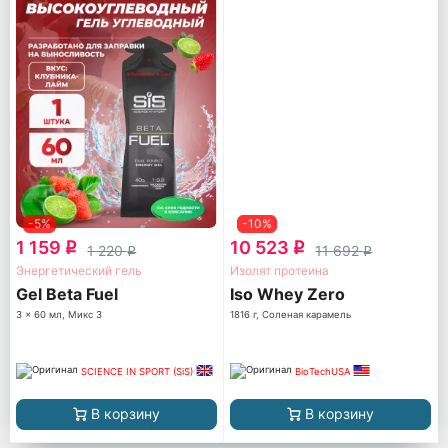
-5%
-10%
1 159
10 523
q
q
1 220
11 692
q
q
Энергетический гель
Изолят протеина
Gel Beta Fuel
Iso Whey Zero
3 x 60 мл, Микс 3
1816 г, Соленая карамель
SCIENCE IN SPORT (SiS)
BioTechUSA
В корзину
В корзину