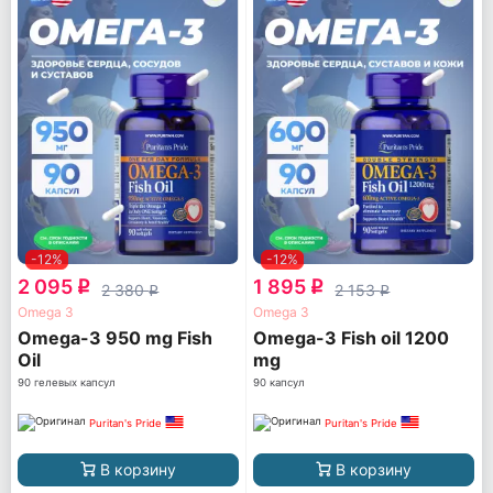
-12%
-12%
2 095
1 895
q
q
2 380
2 153
q
q
Omega 3
Omega 3
Omega-3 950 mg Fish
Omega-3 Fish oil 1200
Oil
mg
90 гелевых капсул
90 капсул
Puritan's Pride
Puritan's Pride
В корзину
В корзину