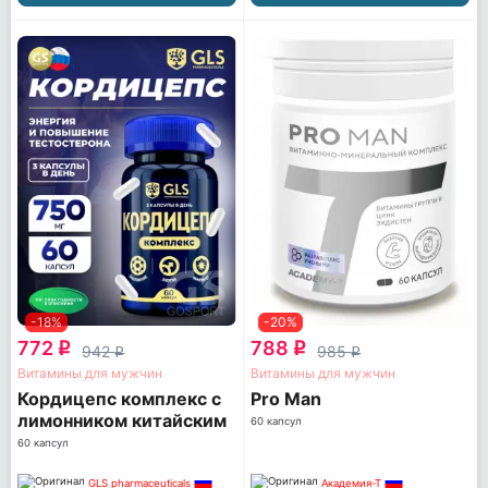
-18%
-20%
772
788
q
q
942
985
q
q
Витамины для мужчин
Витамины для мужчин
Кордицепс комплекс с
Pro Man
лимонником китайским
60 капсул
60 капсул
GLS pharmaceuticals
Академия-Т