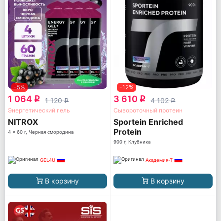
-5%
-12%
1 064
3 610
q
q
1 120
4 102
q
q
Энергетический гель
Сывороточный протеин
NITROX
Sportein Enriched
Protein
4 x 60 г, Черная смородина
900 г, Клубника
GEL4U
Академия-Т
В корзину
В корзину