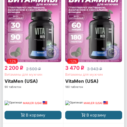
-12%
-12%
2 200
3 470
q
q
2 500
3 943
q
q
Витамины для мужчин
Витамины для мужчин
VitaMen (USA)
VitaMen (USA)
90 таблеток
180 таблеток
MAXLER (USA)
MAXLER (USA)
В корзину
В корзину