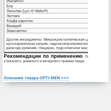
Инозитол
10 мг
Бор
2 мг
Ликопен (Lyc-O-Mato®)
500 м
Лютеин
500 м
Альфа каротин
140 м
Ванадий
100 м
Зеаксантин
28 мк
Другие ингредиенты: Микрокристаллическая целлюлоза, сте
кроскармеллоза натрия, гидроксипропилметилцеллюлоза (Г
диоксид кремния, глицерин, подсолнечное масло.
Рекомендации по применению
Принимайте по
утреннего, дневного и вечернего приема пищи.
Описание товара OPTI-MEN >>>