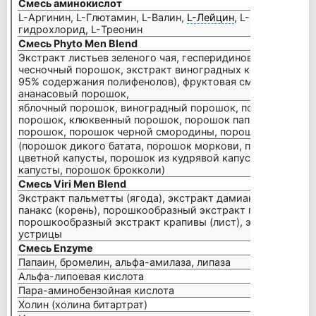
Смесь аминокислот
1 г
L-Аргинин, L-Глютамин, L-Валин,
L-Лейцин
, L-Изолейцин, 
гидрохлорид, L-Треонин
Смесь Phyto Men Blend
100 м
Экстракт листьев зеленого чая, гесперидиновый комплек
чесночный порошок, экстракт виноградных косточек (ст
95% содержания полифенолов), фруктовая смесь (апельс
ананасовый порошок,
яблочный порошок, виноградный порошок, порошок голу
порошок, клюквенный порошок, порошок папайи, порошок
порошок, порошок черной смородины, порошок плодов ки
(порошок дикого батата, порошок моркови, порошок шпи
цветной капусты, порошок из кудрявой капусты, порошо
капусты, порошок брокколи)
Смесь Viri Men Blend
50 мг
Экстракт пальметты (ягода), экстракт дамианы (лист), э
панакс (корень), порошкообразный экстракт гинкго билоба
порошкообразный экстракт крапивы (лист), экстракт тыкв
устрицы
Смесь Enzyme
Папаин, бромелин, альфа-амилаза, липаза
50 мг
Альфа-липоевая кислота
25 мг
Пара-аминобензойная кислота
10 мг
Холин (холина битартрат)
10 мг