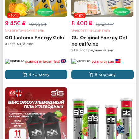
-10%
-18%
9 450
8 400
q
q
10 500
10 244
q
q
Энергетический гель
Энергетический гель
GO Isotonic Energy Gels
GU Original Energy Gel
no caffeine
30 x 60 мл, Ананас
24 x 32 г, Праздничный торт
SCIENCE IN SPORT (SiS)
GU Energy Labs
В корзину
В корзину