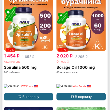
-12%
-12%
1 454
2 020
q
q
1 652
2 295
q
q
Адаптогены
Omega 3
Spirulina 500 mg
Borage Oil 1000 mg
200 таблеток
60 гелевых капсул
NOW Foods
NOW Foods
В корзину
В корзину