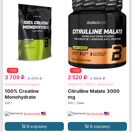
-12%
-12%
3 709
2 520
q
q
4 215
2 864
q
q
Креатин моногидрат
Arginine / AAKG / Цитрулин
100% Creatine
Citrulline Malate 3000
Monohydrate
mg
500 г
300 г, Лайм
BioTechUSA
BioTechUSA
В корзину
В корзину