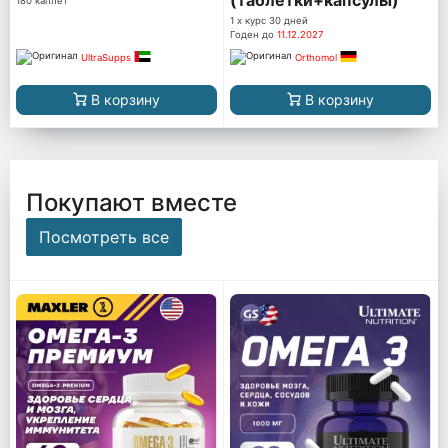
180 каплет
1 x курс 30 дней
Годен до
11.12.2027
UltraSupps
Orthomol
В корзину
В корзину
Покупают вместе
Посмотреть все