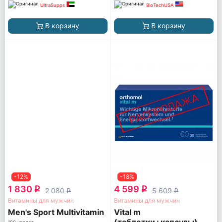
UltraSupps
BioTechUSA
В корзину
В корзину
-12%
-18%
1 830
4 599
q
q
2 080
5 609
q
q
Витамины для мужчин
Витамины для мужчин
Men's Sport Multivitamin
Vital m
(таблетки+капсулы)