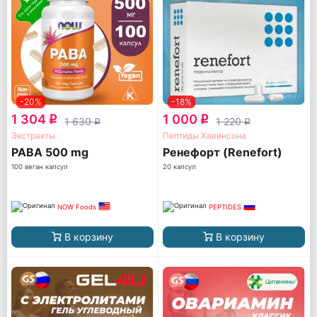
-20%
-18%
1 304
1 000
q
q
1 630
1 220
q
q
Экстракты
Пептиды Хавинсона
PABA 500 mg
Ренефорт (Renefort)
100 веган капсул
20 капсул
NOW Foods
PEPTIDES
В корзину
В корзину