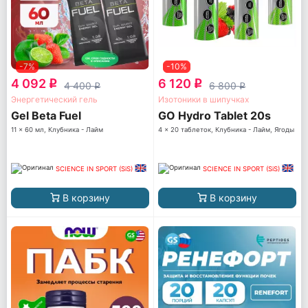
-7%
-10%
4 092
6 120
q
q
4 400
6 800
q
q
Энергетический гель
Изотоники в шипучках
Gel Beta Fuel
GO Hydro Tablet 20s
11 x 60 мл, Клубника - Лайм
4 x 20 таблеток, Клубника - Лайм, Ягоды
SCIENCE IN SPORT (SiS)
SCIENCE IN SPORT (SiS)
В корзину
В корзину