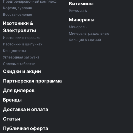
Предтренировочный комплекс
Витамины
Кофеин, гуарана
Витамин A
Восстановление
Минералы
Изотоники &
Минералы
Электролиты
Минералы раздельные
Изотоники в порошке
Кальций & магний
Изотоники в шипучках
Концентраты
Углеводная загрузка
Солевые таблетки
Скидки и акции
Партнерская программа
Для дилеров
Бренды
Доставка и оплата
Статьи
Публичная оферта