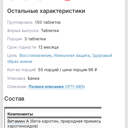
Остальные характеристики
Группировка
150 таблеток
Форма выпуска
Таблетки
Порция
3 таблетки
Срок годности
12 месяца
Цель
Восстановление
,
Иммунная защита
,
Здоровый
образ жизни
Кол-во порций
50 порций / цена порции 96
q
Упаковка
Банка
Описание
Полное описание
OPTI-MEN
Состав
Компоненты
на по
Витамин А
(бета каротин, природная примесь
каротиноидов)
3000 