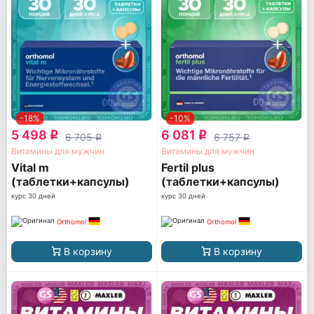
-18%
-10%
5 498
6 081
q
q
6 705
6 757
q
q
Витамины для мужчин
Витамины для мужчин
Vital m
Fertil plus
(таблетки+капсулы)
(таблетки+капсулы)
курс 30 дней
курс 30 дней
Orthomol
Orthomol
В корзину
В корзину