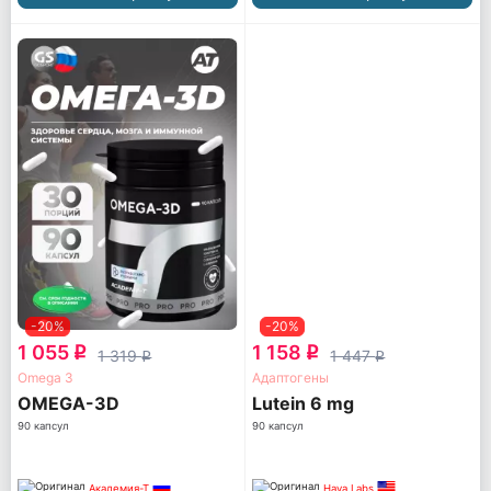
-20%
-20%
1 055
1 158
q
q
1 319
1 447
q
q
Omega 3
Адаптогены
OMEGA-3D
Lutein 6 mg
90 капсул
90 капсул
Академия-Т
Haya Labs