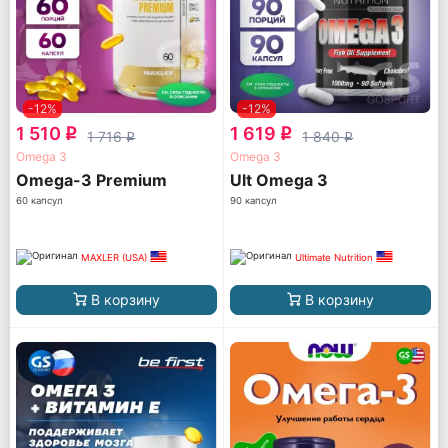
-12%
-12%
1 510
1 619
q
q
1 716
1 840
q
q
Omega 3
Omega 3
Omega-3 Premium
Ult Omega 3
60 капсул
90 капсул
MAXLER (USA)
Ultimate Nutrition
В корзину
В корзину