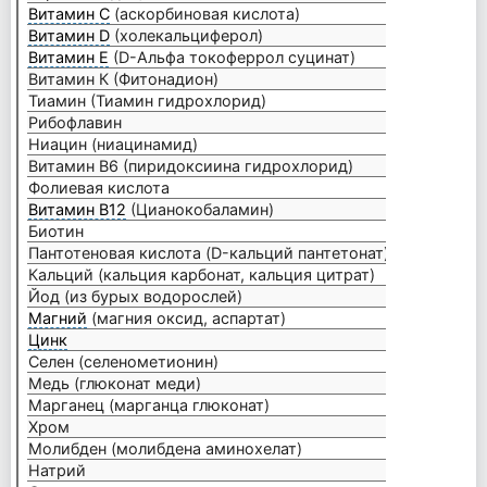
Витамин С
(аскорбиновая кислота)
300 м
Витамин D
(холекальциферол)
37,5 м
Витамин E
(D-Альфа токоферрол суцинат)
134 м
Витамин К (Фитонадион)
75 мк
Тиамин (Тиамин гидрохлорид)
75 мг
Рибофлавин
75 мг
Ниацин (ниацинамид)
75 мг
Витамин B6 (пиридоксиина гидрохлорид)
50 мг
Фолиевая кислота
600 м
Витамин B12
(Цианокобаламин)
100 м
Биотин
300 м
Пантотеновая кислота (D-кальций пантетонат)
75 мг
Кальций (кальция карбонат, кальция цитрат)
50 мг
Йод (из бурых водорослей)
150 м
Магний
(магния оксид, аспартат)
80 мг
Цинк
15 мг
Селен (селенометионин)
200 м
Медь (глюконат меди)
2 мг
Марганец (марганца глюконат)
2 мг
Хром
120 м
Молибден (молибдена аминохелат)
80 мк
Натрий
10 мг