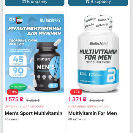
В корзину
В корзину
-18%
-12%
1 575
1 371
q
q
1 921
1 558
q
q
Витамины для мужчин
Витамины для мужчин
Men's Sport Multivitamin
Multivitamin For Men
90 каплет
60 таблеток