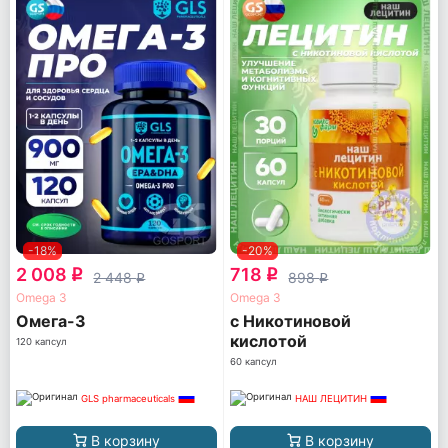
-18%
-20%
2 008
718
q
q
2 448
898
q
q
Omega 3
Omega 3
Омега-3
с Никотиновой
кислотой
120 капсул
60 капсул
GLS pharmaceuticals
НАШ ЛЕЦИТИН
В корзину
В корзину