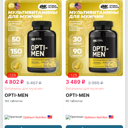
-12%
-12%
4 802
3 489
q
q
5 457
3 965
q
q
Витамины для мужчин
Витамины для мужчин
OPTI-MEN
OPTI-MEN
150 таблеток
90 таблеток
Optimum Nutrition
Optimum Nutrition