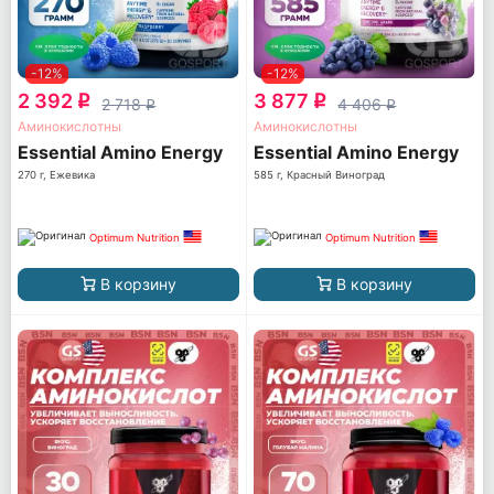
-12%
-12%
2 392
3 877
q
q
2 718
4 406
q
q
Аминокислотны
Аминокислотны
Essential Amino Energy
Essential Amino Energy
270 г, Ежевика
585 г, Красный Виноград
Optimum Nutrition
Optimum Nutrition
В корзину
В корзину