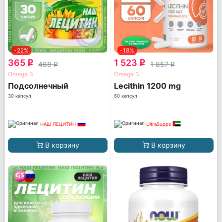
-22%
-18%
365
1 523
q
q
468
1 857
q
q
Omega 3
Omega 3
Подсолнечный
Lecithin 1200 mg
30 капсул
60 капсул
НАШ ЛЕЦИТИН
UltraSupps
В корзину
В корзину