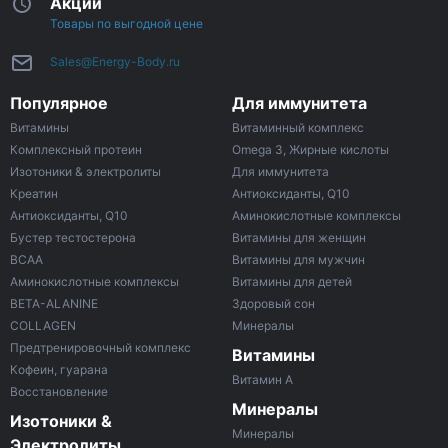
Акции
Товары по выгодной цене
Sales@Energy-Body.ru
Популярное
Для иммунитета
Витамины
Витаминный комплекс
Комплексный протеин
Omega 3, Жирные кислоты
Изотоники & электролиты
Для иммунитета
Креатин
Антиоксиданты, Q10
Антиоксиданты, Q10
Аминокислотные комплексы
Бустер тестостерона
Витамины для женщин
ВСАА
Витамины для мужчин
Аминокислотные комплексы
Витамины для детей
BETA-ALANINE
Здоровый сон
COLLAGEN
Минералы
Предтренировочный комплекс
Витамины
Кофеин, гуарана
Витамин A
Восстановление
Минералы
Изотоники &
Минералы
Электролиты