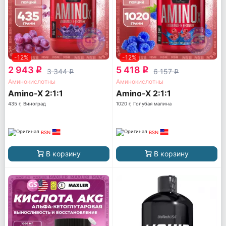
-12%
-12%
2 943
5 418
q
q
3 344
6 157
q
q
Аминокислотны
Аминокислотны
Amino-X 2:1:1
Amino-X 2:1:1
435 г, Виноград
1020 г, Голубая малина
BSN
BSN
В корзину
В корзину