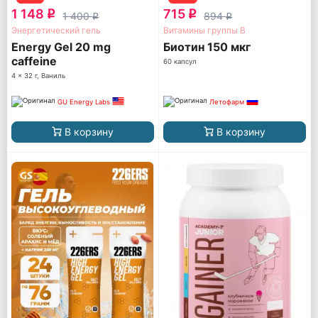
1 148
715
q
q
1 400
894
q
q
Энергетический гель
Витамины группы B
Energy Gel 20 mg
Биотин 150 мкг
caffeine
60 капсул
4 x 32 г, Ваниль
GU Energy Labs
Летофарм
В корзину
В корзину