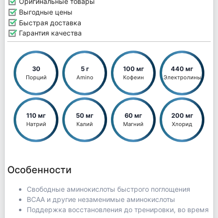
Оригинальные товары
Выгодные цены
Быстрая доставка
Гарантия качества
30
5 г
100 мг
440 мг
Порций
Amino
Кофеин
Электролины
110 мг
50 мг
60 мг
200 мг
Натрий
Калий
Магний
Хлорид
Особенности
Свободные аминокислоты быстрого поглощения
ВСАА и другие незаменимые аминокислоты
Поддержка восстановления до тренировки, во время