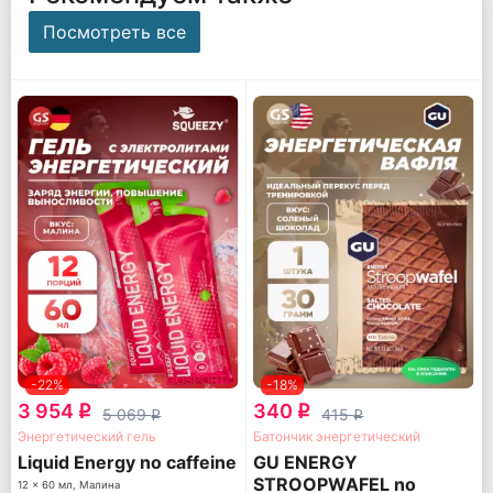
Посмотреть все
-22%
-18%
3 954
340
q
q
5 069
415
q
q
Энергетический гель
Батончик энергетический
Liquid Energy no caffeine
GU ENERGY
STROOPWAFEL no
12 x 60 мл, Малина