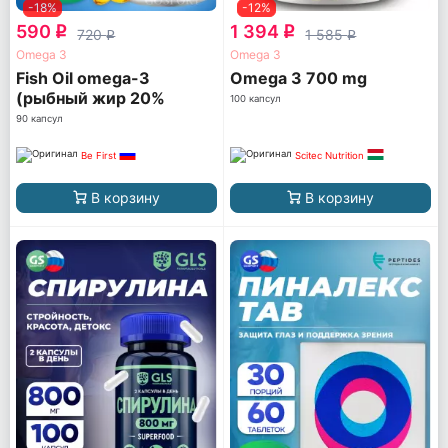
-18%
-12%
590
1 394
q
q
720
1 585
q
q
Omega 3
Omega 3
Fish Oil omega-3
Omega 3 700 mg
(рыбный жир 20%
100 капсул
ПНЖК)
90 капсул
Be First
Scitec Nutrition
В корзину
В корзину