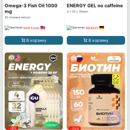
Omega-3 Fish Oil 1000
ENERGY GEL no caffeine
mg
3 x 33 г, Лимон
30 гелевых капсул
NOW Foods
SQUEEZY
В корзину
В корзину
-18%
-20%