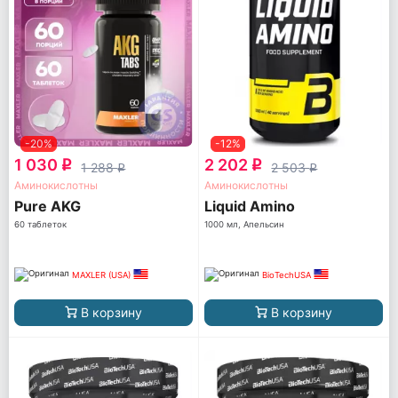
-20%
-12%
1 030
2 202
q
q
1 288
2 503
q
q
Аминокислотны
Аминокислотны
Pure AKG
Liquid Amino
60 таблеток
1000 мл, Апельсин
MAXLER (USA)
BioTechUSA
В корзину
В корзину