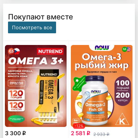
Покупают вместе
Посмотреть все
-12%
3 300
2 581
q
q
2 933
q