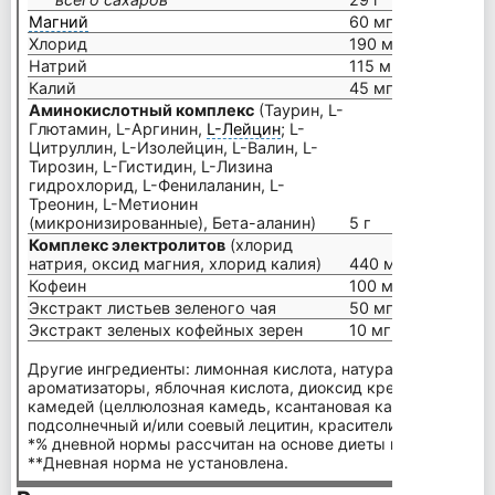
Магний
60 мг
Хлорид
190 мг
Натрий
115 мг
Калий
45 мг
Аминокислотный комплекс
(Таурин, L-
Глютамин, L-Аргинин,
L-Лейцин
; L-
Цитруллин, L-Изолейцин, L-Валин, L-
Тирозин, L-Гистидин, L-Лизина
гидрохлорид, L-Фенилаланин, L-
Треонин, L-Метионин
(микронизированные), Бета-аланин)
5 г
Комплекс электролитов
(хлорид
натрия, оксид магния, хлорид калия)
440 мг
Кофеин
100 мг
Экстракт листьев зеленого чая
50 мг
Экстракт зеленых кофейных зерен
10 мг
Другие ингредиенты: лимонная кислота, натуральные и иск
ароматизаторы, яблочная кислота, диоксид кремния, силика
камедей (целлюлозная камедь, ксантановая камедь, карраги
подсолнечный и/или соевый лецитин, красители. Содержит 
*% дневной нормы рассчитан на основе диеты в 2000 калор
**Дневная норма не установлена.