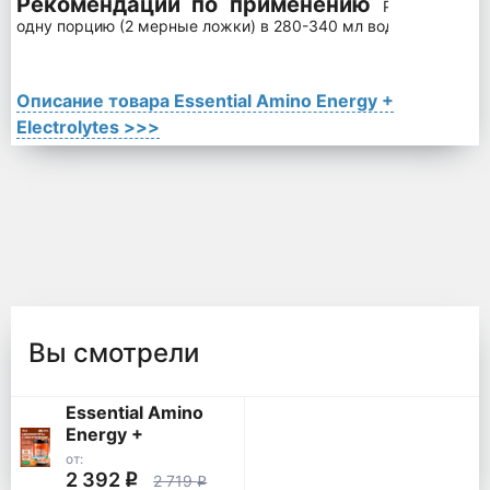
Рекомендации по применению
Размешать д
одну порцию (2 мерные ложки) в 280-340 мл воды комнатной
Описание товара Essential Amino Energy +
Electrolytes >>>
Вы смотрели
Essential Amino
Energy +
Electrolytes
от:
2 392
q
2 719
q