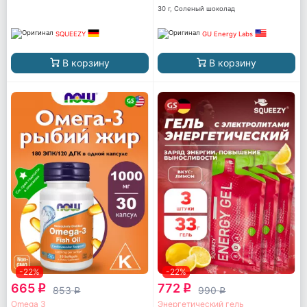
caffeine
30 г, Соленый шоколад
SQUEEZY
GU Energy Labs
В корзину
В корзину
-22%
-22%
665
772
q
q
853
990
q
q
Omega 3
Энергетический гель