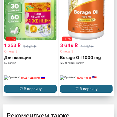
-12%
-12%
1 253
3 649
q
q
1 424
4 147
q
q
Omega 3
Omega 3
Для женщин
Borage Oil 1000 mg
60 капсул
120 гелевых капсул
НАШ ЛЕЦИТИН
NOW Foods
В корзину
В корзину
Рекомендуем также