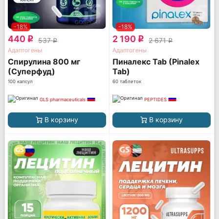
-18%
-18%
440
2 190
q
q
537
2 671
q
q
Адаптогены
Адаптогены
Спирулина 800 мг
Пиналекс Tab (Pinalex
(Суперфуд)
Tab)
100 капсул
60 таблеток
GLS pharmaceuticals
PEPTIDES
В корзину
В корзину