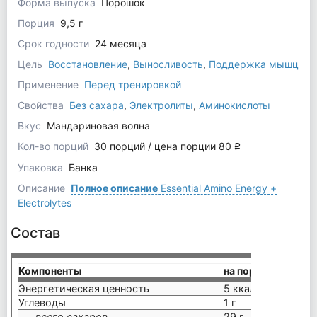
Форма выпуска
Порошок
Порция
9,5 г
Срок годности
24 месяца
Цель
Восстановление
,
Выносливость
,
Поддержка мышц
Применение
Перед тренировкой
Свойства
Без сахара
,
Электролиты
,
Аминокислоты
Вкус
Мандариновая волна
Кол-во порций
30 порций / цена порции 80
q
Упаковка
Банка
Описание
Полное описание
Essential Amino Energy +
Electrolytes
Состав
Компоненты
на порцию (9,5 г)
Энергетическая ценность
5 ккал
Углеводы
1 г
всего сахаров
29 г