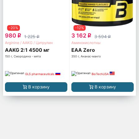
-20%
-12%
980
3 162
q
q
1 225
3 594
q
q
Arginine / AAKG / Цитрулин
Аминокислотны
AAKG 2:1 4500 мг
EAA Zero
150 г, Смородина - мята
350 г, Ананас-манго
GLS pharmaceuticals
BioTechUSA
В корзину
В корзину