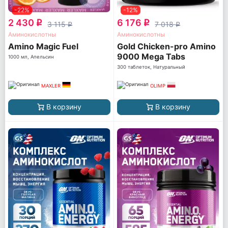
-22%
-12%
2 430
6 176
q
q
3 115
7 018
q
q
Аминокислотны
Аминокислотны
Amino Magic Fuel
Gold Chicken-pro Amino
9000 Mega Tabs
1000 мл, Апельсин
300 таблеток, Натуральный
MAXLER
OLIMP
В корзину
В корзину