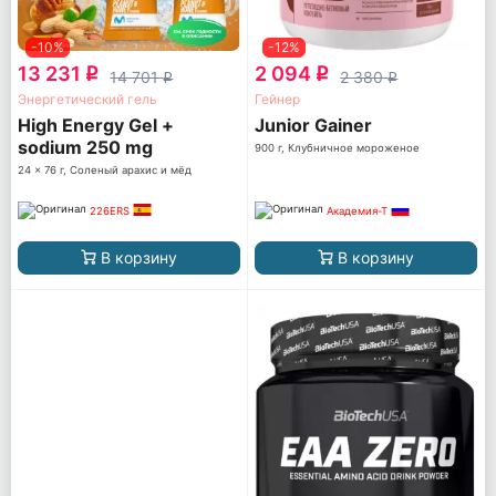
-10%
-12%
13 231
2 094
q
q
14 701
2 380
q
q
Энергетический гель
Гейнер
High Energy Gel +
Junior Gainer
sodium 250 mg
900 г, Клубничное мороженое
24 x 76 г, Соленый арахис и мёд
226ERS
Академия-Т
В корзину
В корзину