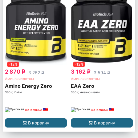
-12%
-12%
2 870
3 162
q
q
3 262
3 594
q
q
Аминокислотны
Аминокислотны
Amino Energy Zero
EAA Zero
360 г, Лайм
350 г, Ананас-манго
BioTechUSA
BioTechUSA
В корзину
В корзину