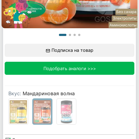
Без сахара
Электролиты
Аминокислоты
Подписка на товар
Подобрать аналоги >>>
Вкус:
Мандариновая волна