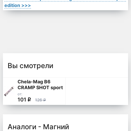
edition >>>
Вы смотрели
Chela-Mag B6
CRAMP SHOT sport
edition
от:
101
q
126
q
Аналоги - Магний