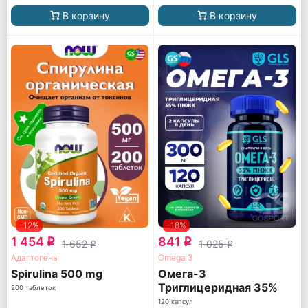
В корзину
В корзину
-12%
-18%
1 454
841
q
q
1 652
1 025
q
q
Адаптогены
Omega 3
Spirulina 500 mg
Омега-3
Триглицеридная 35%
200 таблеток
ПНЖК
120 капсул