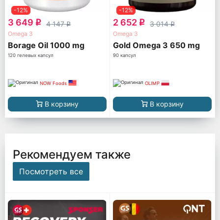
-12%
-12%
3 649
2 652
q
q
4 147
3 014
q
q
Omega 3
Omega 3
Borage Oil 1000 mg
Gold Omega 3 650 mg
120 гелевых капсул
90 капсул
NOW Foods
OLIMP
В корзину
В корзину
Рекомендуем также
Посмотреть все