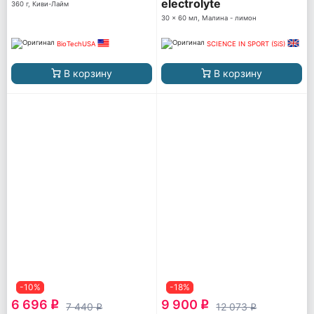
electrolyte
360 г, Киви-Лайм
30 x 60 мл, Малина - лимон
BioTechUSA
SCIENCE IN SPORT (SiS)
В корзину
В корзину
-10%
-18%
6 696
9 900
q
q
7 440
12 073
q
q