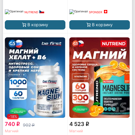
NUTREND
SPONSER
В корзину
В корзину
-18%
740
4 523
q
q
902
q
Магний
Магний