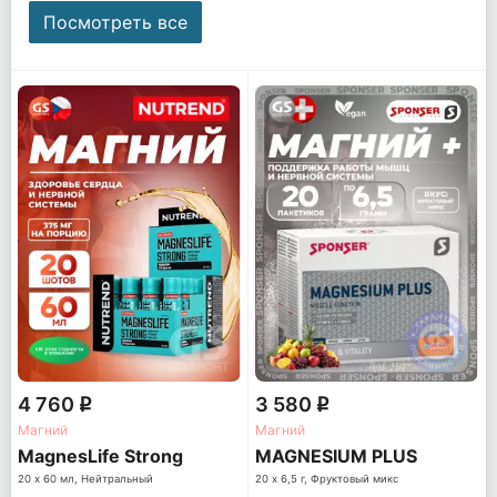
Посмотреть все
4 760
3 580
q
q
Магний
Магний
MagnesLife Strong
MAGNESIUM PLUS
20 х 60 мл, Нейтральный
20 х 6,5 г, Фруктовый микс