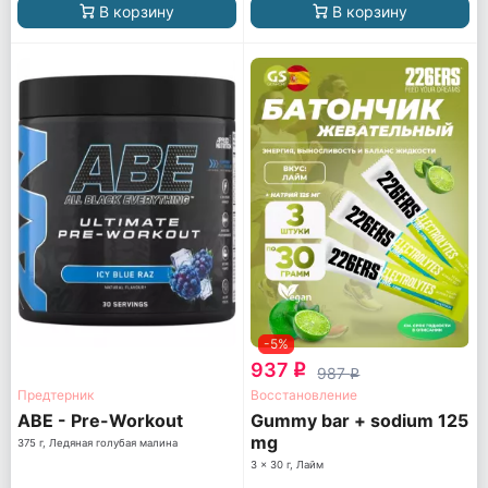
В корзину
В корзину
-5%
937
q
987
q
Предтерник
Восстановление
ABE - Pre-Workout
Gummy bar + sodium 125
mg
375 г, Ледяная голубая малина
3 x 30 г, Лайм