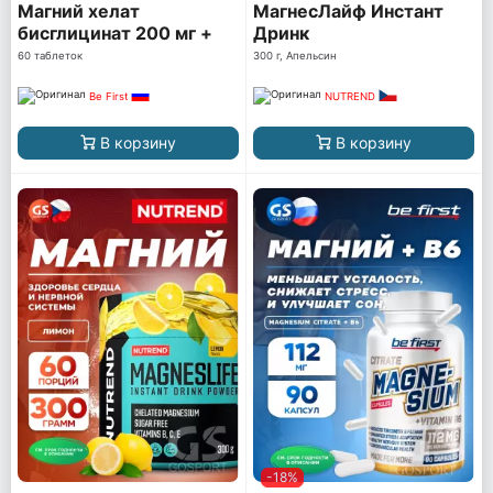
Магний хелат
МагнесЛайф Инстант
бисглицинат 200 мг +
Дринк
B6
60 таблеток
300 г, Апельсин
Be First
NUTREND
В корзину
В корзину
-18%