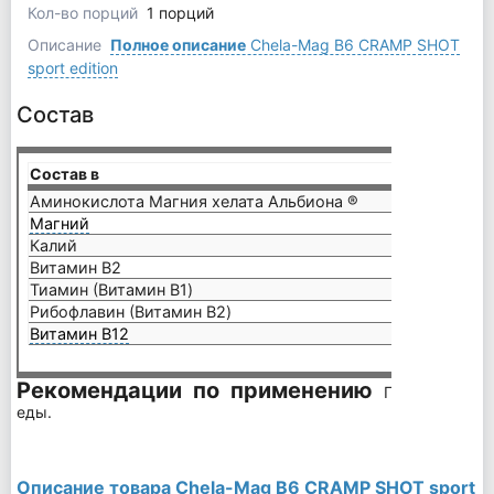
Кол-во порций
1 порций
Описание
Полное описание
Chela-Mag B6 CRAMP SHOT
sport edition
Состав
Состав в
1 ампу
Аминокислота Магния хелата Альбиона ®
2083 
Магний
300 м
Калий
300 м
Витамин B2
2.1 мг
Тиамин (Витамин B1)
1.65 м
Рибофлавин (Витамин B2)
2.1 мг
Витамин B12
3,75 
Рекомендации по применению
Принимайте п
еды.
Описание товара Chela-Mag B6 CRAMP SHOT sport