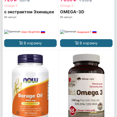
907
1 319
q
q
Omega 3
Omega 3
с экстрактом Эхинацеи
OMEGA-3D
60 капсул
90 капсул
НАШ ЛЕЦИТИН
Академия-Т
В корзину
В корзину