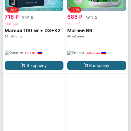
-20%
-20%
718
688
q
q
898
860
q
q
Магний
Магний
Магний 100 мг + D3+K2
Магний B6
60 таблеток
90 таблеток
LEKOLIKE
Амбрелла
В корзину
В корзину