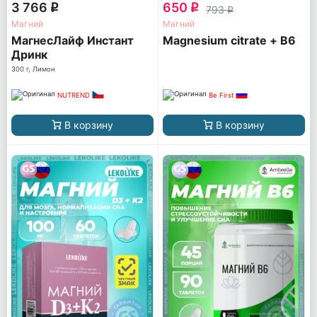
3 766
650
q
q
793
q
Магний
Магний
МагнесЛайф Инстант
Magnesium citrate + В6
Дринк
300 г, Лимон
NUTREND
Be First
В корзину
В корзину