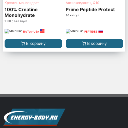
Креатин моногидрат
Антиоксиданты, Q10
100% Creatine
Prime Peptide Protect
Monohydrate
90 капсул
1000 г, Без вкуса
BioTechUSA
PEPTIDES
В корзину
В корзину