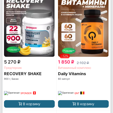
-12%
5 270
1 850
q
q
2 102
q
Предтерник
Витаминный комплекс
RECOVERY SHAKE
Daily Vitamins
900 г, Банан
60 капсул
SPONSER
QNT
В корзину
В корзину