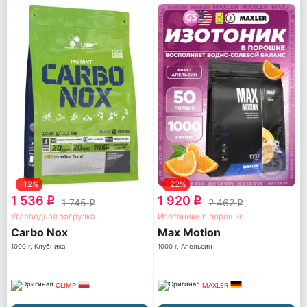
-12%
-22%
1 536
1 920
q
q
1 745
2 462
q
q
Углеводная загрузка
Изотоники в порошке
Carbo Nox
Max Motion
1000 г, Клубника
1000 г, Апельсин
OLIMP
MAXLER