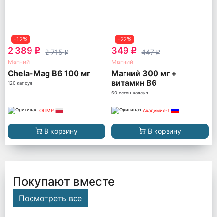
-12%
-22%
2 389
349
q
q
2 715
447
q
q
Магний
Магний
Chela-Mag B6 100 мг
Магний 300 мг +
витамин B6
120 капсул
60 веган капсул
OLIMP
Академия-Т
В корзину
В корзину
Покупают вместе
Посмотреть все