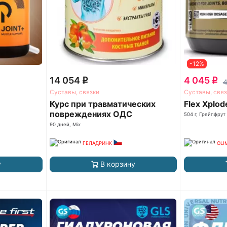
-12%
14 054
4 045
q
q
Суставы, связки
Суставы, связ
Курс при травматических
Flex Xplod
повреждениях ОДС
504 г, Грейпфрут
90 дней, Mix
ГЕЛАДРИНК
OLI
у
В корзину