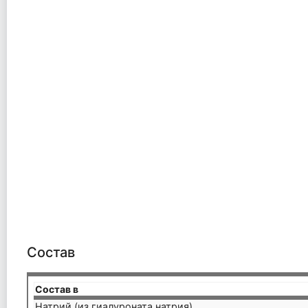
Состав
Состав в
Натрий (из гиалуроната натрия)