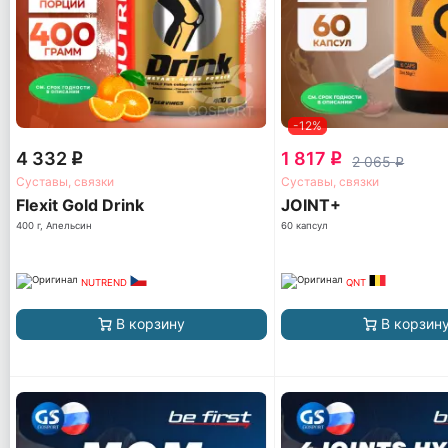
-12%
4 332
1 817
q
q
2 065
q
Суставы, связки
Суставы, связки
Flexit Gold Drink
JOINT+
400 г, Апельсин
60 капсул
NUTREND
QNT
В корзину
В корзин