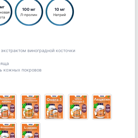
 мг
100 мг
10 мг
новая 
Л-пролин
Натрий
ота
и экстрактом виноградной косточки
ряща
ть кожных покровов