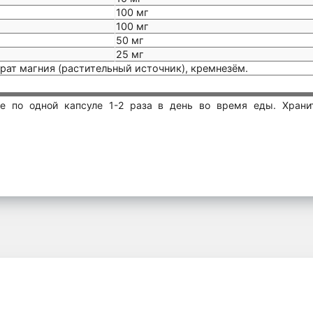
100 мг
100 мг
50 мг
25 мг
арат магния (растительный источник), кремнезём.
е по одной капсуле 1-2 раза в день во время еды. Храни