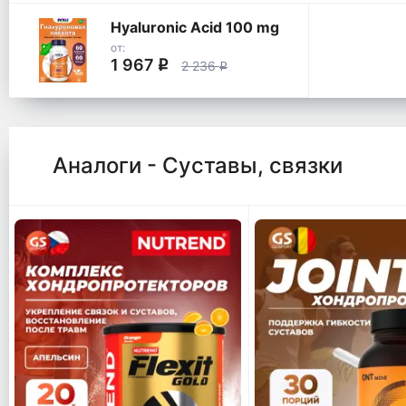
Hyaluronic Acid 100 mg
от:
1 967
q
2 236
q
Аналоги - Суставы, связки