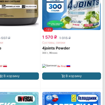
-18%
1 570
q
4 597
1 915
q
q
ки
Суставы, связки
e
4joints Powder
300 г, Яблоко
MP
Be First
В корзину
В корзину