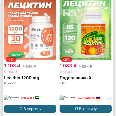
-18%
-20%
1 103
1 083
q
q
1 345
1 354
q
q
Omega 3
Omega 3
Lecithin 1200 mg
Подсолнечный
30 капсул
120 г
UltraSupps
НАШ ЛЕЦИТИН
В корзину
В корзину