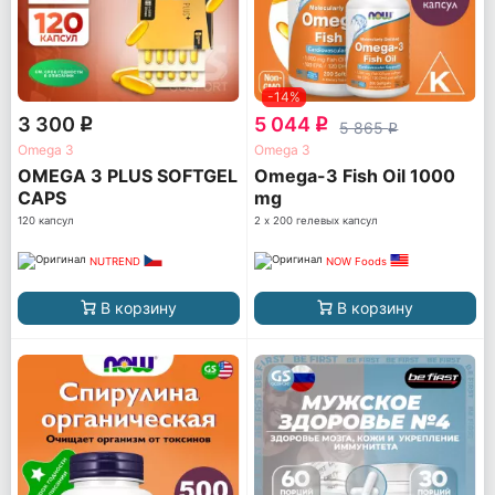
-14%
3 300
5 044
q
q
5 865
q
Omega 3
Omega 3
OMEGA 3 PLUS SOFTGEL
Omega-3 Fish Oil 1000
CAPS
mg
120 капсул
2 х 200 гелевых капсул
NUTREND
NOW Foods
В корзину
В корзину