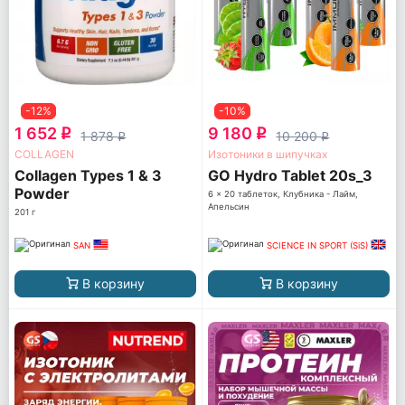
-12%
-10%
1 652
9 180
q
q
1 878
10 200
q
q
COLLAGEN
Изотоники в шипучках
Collagen Types 1 & 3
GO Hydro Tablet 20s_3
Powder
6 x 20 таблеток, Клубника - Лайм,
Апельсин
201 г
SAN
SCIENCE IN SPORT (SiS)
В корзину
В корзину