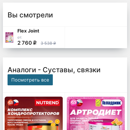
Вы смотрели
Flex Joint
от:
2 760
q
3 538
q
Аналоги - Суставы, связки
Посмотреть все