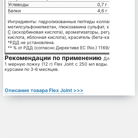
Углеводы
0,7 г
Белки
4,6 г
Ингредиенты: гидролизованные пептиды коллагена (говяжий
метилсульфонилметан, глюкозамина сульфат, хондроитина с
С
(аскорбиновая кислота), ароматизаторы, регуляторы кисл
кислота, яблочная кислота), краситель (бета-каротин), подс
*РДД не установлена.
** % от РДД (согласно Директиве ЕС (No.) 1169/2011).
Рекомендации по применению
Для получения 
1 мерную ложку (12 г) Flex Joint с 250 мл воды. Рекоменду
курсами по 3-6 месяцев.
Описание товара Flex Joint >>>