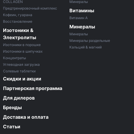
COLLAGEN
Минералы
Предтренировочный комплекс
Витамины
Кофеин, гуарана
Витамин A
Восстановление
Минералы
Изотоники &
Минералы
Электролиты
Минералы раздельные
Изотоники в порошке
Кальций & магний
Изотоники в шипучках
Концентраты
Углеводная загрузка
Солевые таблетки
Скидки и акции
Партнерская программа
Для дилеров
Бренды
Доставка и оплата
Статьи