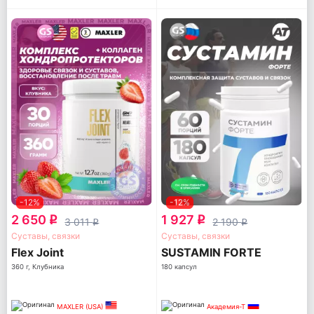
-12%
-12%
2 650
1 927
q
q
3 011
2 190
q
q
Суставы, связки
Суставы, связки
Flex Joint
SUSTAMIN FORTE
360 г, Клубника
180 капсул
MAXLER (USA)
Академия-Т