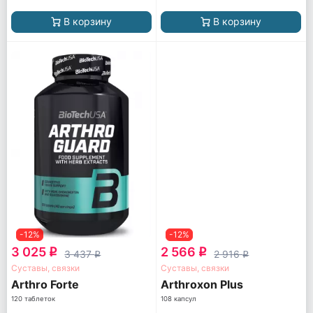
В корзину
В корзину
-12%
-12%
3 025
2 566
q
q
3 437
2 916
q
q
Суставы, связки
Суставы, связки
Arthro Forte
Arthroxon Plus
120 таблеток
108 капсул