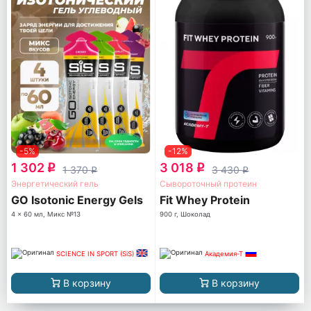
-5%
-12%
1 302
3 018
q
q
1 370
3 430
q
q
Энергетический гель
Сывороточный протеин
GO Isotonic Energy Gels
Fit Whey Protein
4 x 60 мл, Микс №13
900 г, Шоколад
SCIENCE IN SPORT (SiS)
Академия-Т
В корзину
В корзину