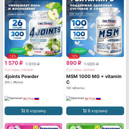
-18%
-18%
1 570
890
q
q
1 915
1 085
q
q
Суставы, связки
Суставы, связки
4joints Powder
MSM 1000 MG + vitamin
C
300 г, Яблоко
100 таблеток
Be First
Be First
В корзину
В корзину