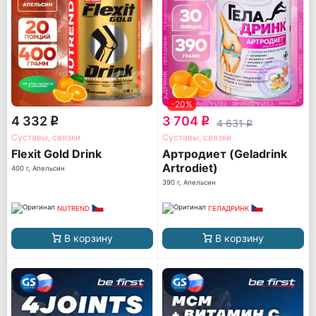
-20%
4 332
3 704
q
q
4 631
q
Суставы, связки
Суставы, связки
Flexit Gold Drink
Артродиет (Geladrink
Artrodiet)
400 г, Апельсин
390 г, Апельсин
NUTREND
ГЕЛАДРИНК
В корзину
В корзину