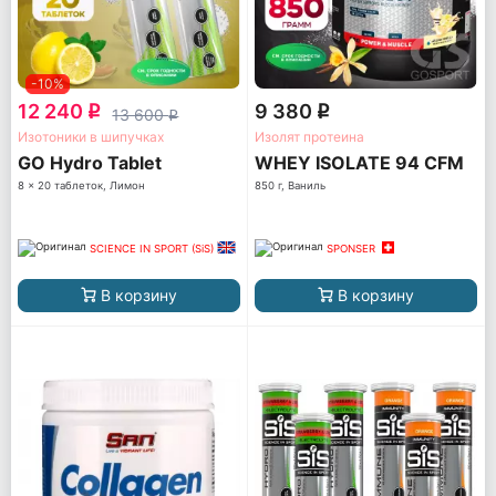
-10%
12 240
9 380
q
q
13 600
q
Изотоники в шипучках
Изолят протеина
GO Hydro Tablet
WHEY ISOLATE 94 CFM
8 x 20 таблеток, Лимон
850 г, Ваниль
SCIENCE IN SPORT (SiS)
SPONSER
В корзину
В корзину