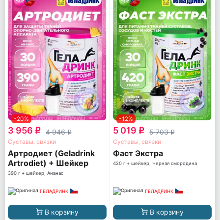
-20%
-12%
3 956
5 019
q
q
4 946
5 703
q
q
Суставы, связки
Суставы, связки
Артродиет (Geladrink
Фаст Экстра
Artrodiet) + Шейкер
420 г + шейкер, Черная смородина
390 г + шейкер, Ананас
ГЕЛАДРИНК
ГЕЛАДРИНК
В корзину
В корзину