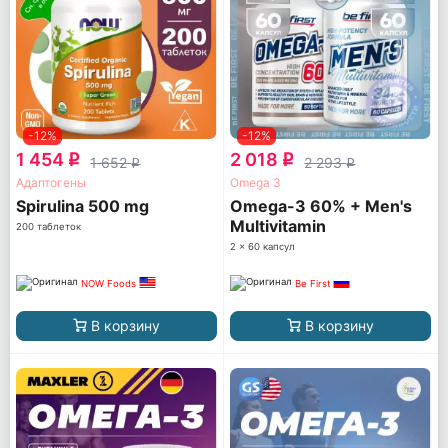
-12%
-12%
1 454
2 018
q
q
1 652
2 293
q
q
Адаптогены
Omega 3
Spirulina 500 mg
Omega-3 60% + Men's
Multivitamin
200 таблеток
2 x 60 капсул
NOW Foods
Be First
В корзину
В корзину