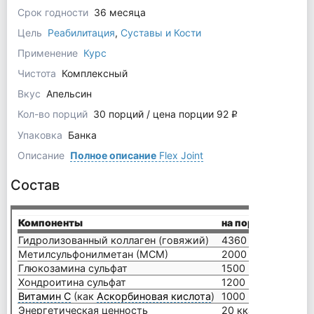
Срок годности
36 месяца
Цель
Реабилитация
,
Суставы и Кости
Применение
Курс
Чистота
Комплексный
Вкус
Апельсин
Кол-во порций
30 порций / цена порции 92
q
Упаковка
Банка
Описание
Полное описание
Flex Joint
Состав
Компоненты
на порцию (12 г)
Гидролизованный коллаген (говяжий)
4360 мг
Метилсульфонилметан (МСМ)
2000 мг
Глюкозамина сульфат
1500 мг
Хондроитина сульфат
1200 мг
Витамин C
(как
Аскорбиновая кислота
)
1000 мг
Энергетическая ценность
20 ккал