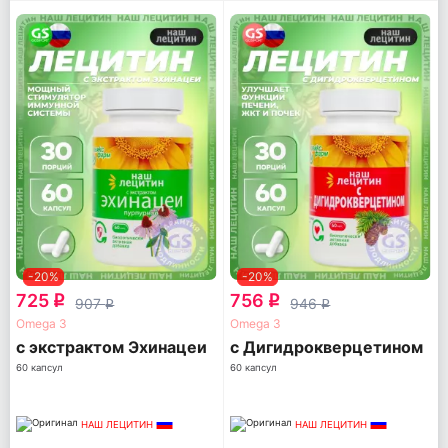
-20%
-20%
725
756
q
q
907
946
q
q
Omega 3
Omega 3
с экстрактом Эхинацеи
с Дигидрокверцетином
60 капсул
60 капсул
НАШ ЛЕЦИТИН
НАШ ЛЕЦИТИН