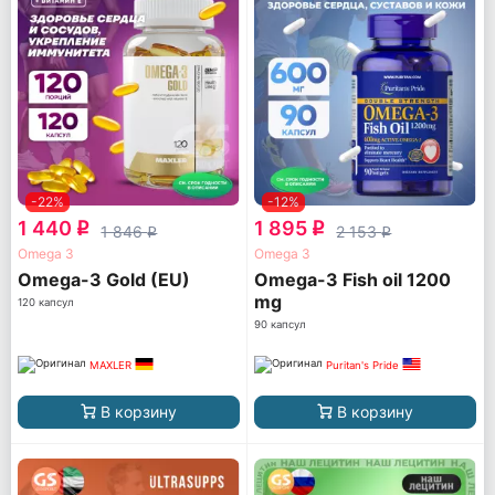
-22%
-12%
1 440
1 895
q
q
1 846
2 153
q
q
Omega 3
Omega 3
Omega-3 Gold (EU)
Omega-3 Fish oil 1200
mg
120 капсул
90 капсул
MAXLER
Puritan's Pride
В корзину
В корзину