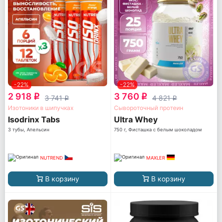
-22%
-22%
2 918
3 760
q
q
3 741
4 821
q
q
Изотоники в шипучках
Сывороточный протеин
Isodrinx Tabs
Ultra Whey
3 тубы, Апельсин
750 г, Фисташка с белым шоколадом
NUTREND
MAXLER
В корзину
В корзину