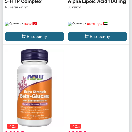
5-HTP Complex
Alpha Lipoic Acid 100 mg
120 веган капсул
30 капсул
Orzax
UltraSupps
В корзину
В корзину
-12%
-12%