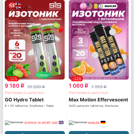
-10%
-22%
9 180
1 060
q
q
10 200
1 359
q
q
Изотоники в шипучках
Изотоники в шипучках
GO Hydro Tablet
Max Motion Effervescent
6 x 20 таблеток, Клубника - Лайм
3х20 шипучих таблеток, Апельсин
SCIENCE IN SPORT (SiS)
MAXLER