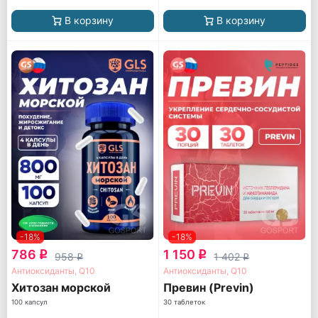
В корзину
В корзину
-18%
-18%
786
1 150
q
q
958
1 402
q
q
Антиоксиданты, Q10
Антиоксиданты, Q10
Хитозан морской
Превин (Previn)
100 капсул
30 таблеток