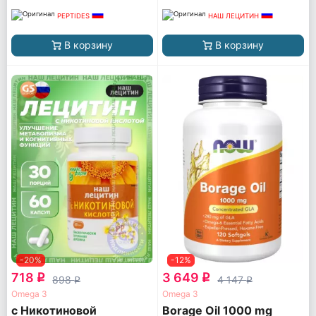
PEPTIDES
НАШ ЛЕЦИТИН
В корзину
В корзину
-20%
-12%
718
3 649
q
q
898
4 147
q
q
Omega 3
Omega 3
с Никотиновой
Borage Oil 1000 mg