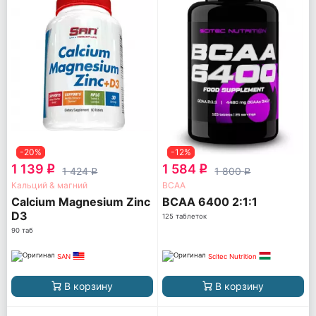
-20%
-12%
1 139
1 584
q
q
1 424
1 800
q
q
Кальций & магний
ВСАА
Calcium Magnesium Zinc
BCAA 6400 2:1:1
D3
125 таблеток
90 таб
SAN
Scitec Nutrition
В корзину
В корзину