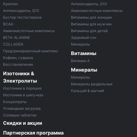
Креатин
Антиоксиданты, Q10
Антиоксиданты, Q10
Аминокислотные комплексы
Бустер тестостерона
Витамины для женщин
ВСАА
Витамины для мужчин
Аминокислотные комплексы
Витамины для детей
BETA-ALANINE
Здоровый сон
COLLAGEN
Минералы
Предтренировочный комплекс
Витамины
Кофеин, гуарана
Витамин A
Восстановление
Минералы
Изотоники &
Минералы
Электролиты
Минералы раздельные
Изотоники в порошке
Кальций & магний
Изотоники в шипучках
Концентраты
Углеводная загрузка
Солевые таблетки
Скидки и акции
Партнерская программа