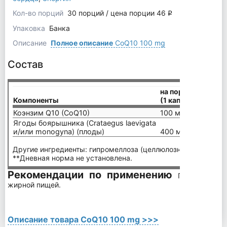
Кол-во порций
30 порций / цена порции 46
q
Упаковка
Банка
Описание
Полное описание
CoQ10 100 mg
Состав
на порцию
Компоненты
(1 капсула)
Коэнзим Q10 (CoQ10)
100 мг
Ягоды боярышника (Crataegus laevigata
и/или monogyna) (плоды)
400 мг
Другие ингредиенты: гипромеллоза (целлюлозная капсула).
**Дневная норма не установлена.
Рекомендации по применению
Принимать п
жирной пищей.
Описание товара CoQ10 100 mg >>>