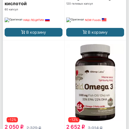
кислотой
120 гелевых капсул
60 капсул
НАШ ЛЕЦИТИН
NOW Foods
В корзину
В корзину
-12%
-12%
2 050
2 652
q
q
2 329
3 014
q
q