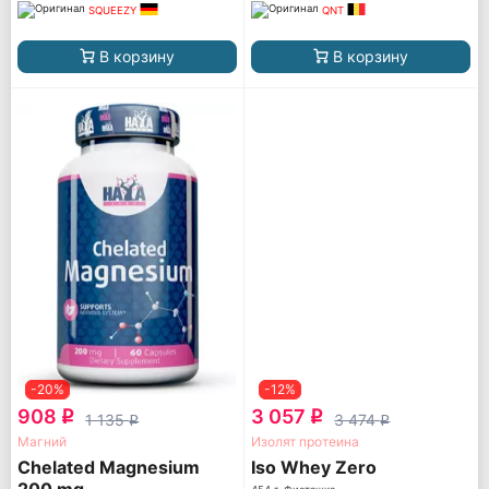
SQUEEZY
QNT
В корзину
В корзину
-20%
-12%
908
3 057
q
q
1 135
3 474
q
q
Магний
Изолят протеина
Chelated Magnesium
Iso Whey Zero
200 mg