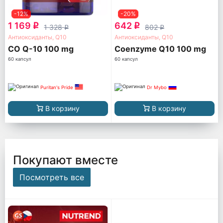
-12%
-20%
1 169
642
q
q
1 328
802
q
q
Антиоксиданты, Q10
Антиоксиданты, Q10
CO Q-10 100 mg
Coenzyme Q10 100 mg
60 капсул
60 капсул
Puritan's Pride
Dr Mybo
В корзину
В корзину
Покупают вместе
Посмотреть все