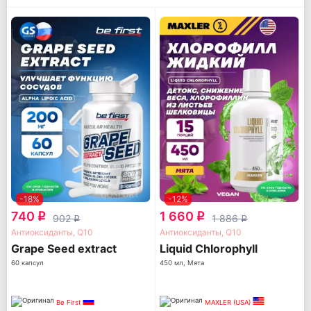
-18%
-12%
740
1 660
q
q
902
1 886
q
q
Антиоксиданты, Q10
Антиоксиданты, Q10
Grape Seed extract
Liquid Chlorophyll
60 капсул
450 мл, Мята
Be First
MAXLER (USA)