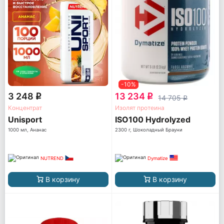
-10%
3 248
13 234
q
q
14 705
q
Концентрат
Изолят протеина
Unisport
ISO100 Hydrolyzed
1000 мл, Ананас
2300 г, Шоколадный Брауни
NUTREND
Dymatize
В корзину
В корзину