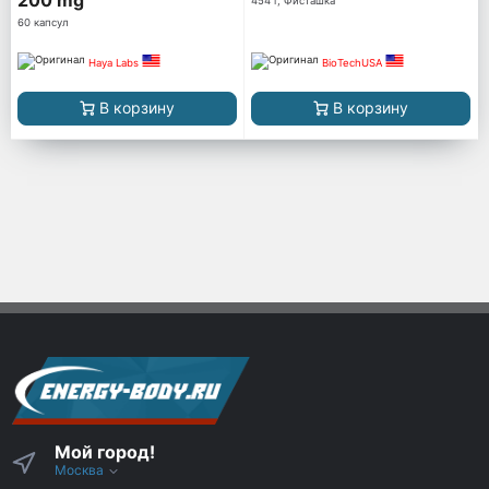
454 г, Фисташка
60 капсул
Haya Labs
BioTechUSA
В корзину
В корзину
Мой город!
Москва