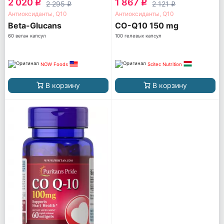
2 020
1 867
q
q
2 295
2 121
q
q
Антиоксиданты, Q10
Антиоксиданты, Q10
Beta-Glucans
CO-Q10 150 mg
60 веган капсул
100 гелевых капсул
NOW Foods
Scitec Nutrition
В корзину
В корзину