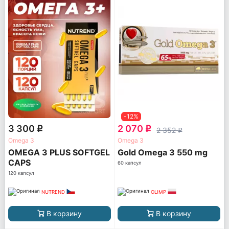
-12%
3 300
2 070
q
q
2 352
q
Omega 3
Omega 3
OMEGA 3 PLUS SOFTGEL
Gold Omega 3 550 mg
CAPS
60 капсул
120 капсул
NUTREND
OLIMP
В корзину
В корзину