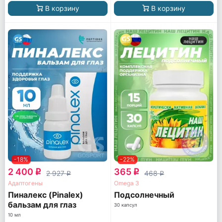
В корзину
В корзину
-18%
-22%
2 400
365
q
q
2 927
468
q
q
Адаптогены
Omega 3
Пиналекс (Pinalex)
Подсолнечный
бальзам для глаз
30 капсул
10 мл