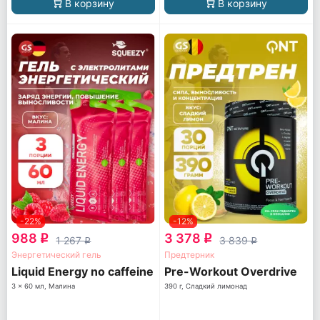
В корзину
В корзину
-22%
-12%
988
3 378
q
q
1 267
3 839
q
q
Энергетический гель
Предтерник
Liquid Energy no caffeine
Pre-Workout Overdrive
3 x 60 мл, Малина
390 г, Сладкий лимонад