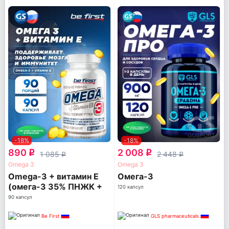
-18%
-18%
890
2 008
q
q
1 085
2 448
q
q
Omega 3
Omega 3
Omega-3 + витамин Е
Омега-3
(омега-3 35% ПНЖК +
120 капсул
витамин Е)
90 капсул
Be First
GLS pharmaceuticals