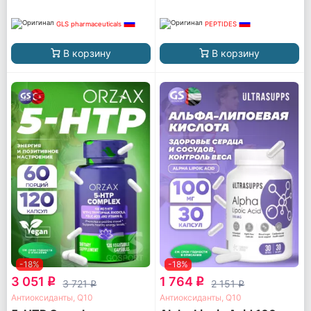
GLS pharmaceuticals
PEPTIDES
В корзину
В корзину
-18%
-18%
3 051
1 764
q
q
3 721
2 151
q
q
Антиоксиданты, Q10
Антиоксиданты, Q10