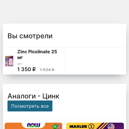
Вы смотрели
Zinc Picolinate 25
мг
от:
1 350
q
1 534
q
Аналоги - Цинк
Посмотреть все