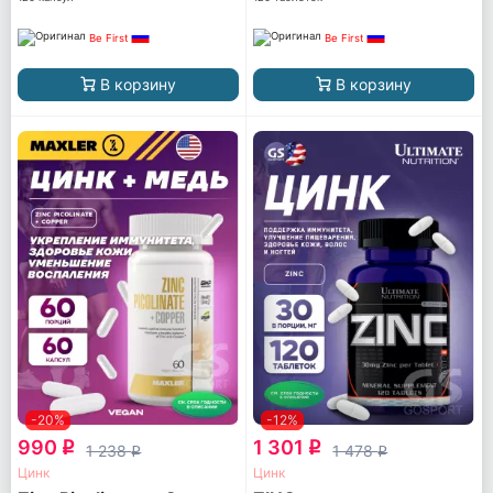
Be First
Be First
В корзину
В корзину
-20%
-12%
990
1 301
q
q
1 238
1 478
q
q
Цинк
Цинк