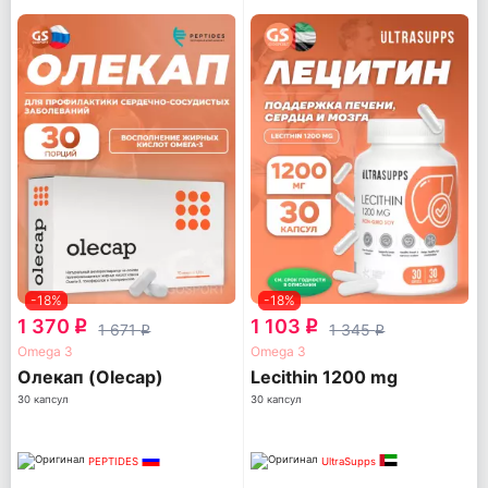
-18%
-18%
1 370
1 103
q
q
1 671
1 345
q
q
Omega 3
Omega 3
Олекап (Olecap)
Lecithin 1200 mg
30 капсул
30 капсул
PEPTIDES
UltraSupps