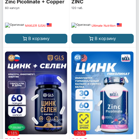
Zinc Picolinate + Copper
ZINC
60 капсул
120 таб.
MAXLER (USA)
Ultimate Nutrition
В корзину
В корзину
-18%
-20%