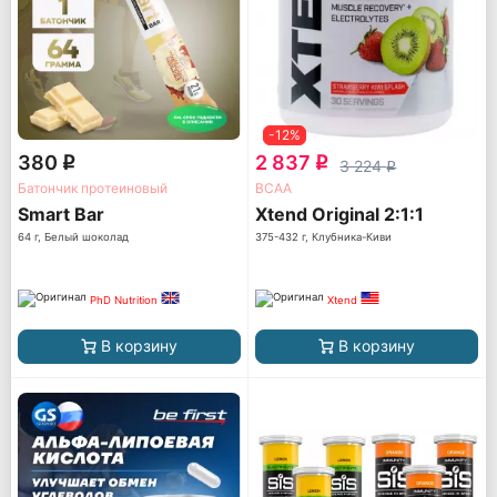
-12%
380
2 837
q
q
3 224
q
Батончик протеиновый
ВСАА
Smart Bar
Xtend Original 2:1:1
64 г, Белый шоколад
375-432 г, Клубника-Киви
PhD Nutrition
Xtend
В корзину
В корзину