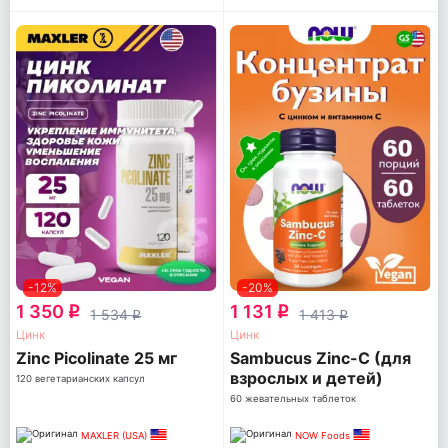
-12%
-20%
1 350
1 131
q
q
1 534
1 413
q
q
Цинк
Цинк
Zinc Picolinate 25 мг
Sambucus Zinc-C (для
взрослых и детей)
120 вегетарианских капсул
60 жевательных таблеток
MAXLER (USA)
NOW Foods