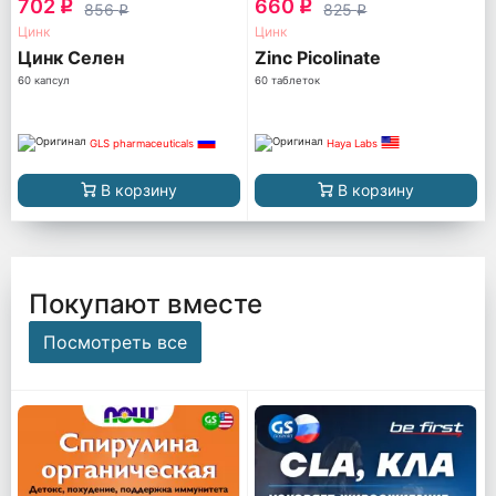
702
660
q
q
856
825
q
q
Цинк
Цинк
Цинк Селен
Zinc Picolinate
60 капсул
60 таблеток
GLS pharmaceuticals
Haya Labs
В корзину
В корзину
Покупают вместе
Посмотреть все