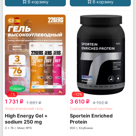
В корзину
В корзину
-7%
-12%
1 731
3 610
q
q
1 861
4 102
q
q
Энергетический гель
Сывороточный протеин
High Energy Gel +
Sportein Enriched
sodium 250 mg
Protein
3 x 76 г, Микс №15
900 г, Клубника