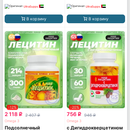
UltraSupps
UltraSupps
В корзину
В корзину
-12%
-20%
2 118
756
q
q
2 407
946
q
q
Omega 3
Omega 3
Подсолнечный
с Дигидрокверцетином