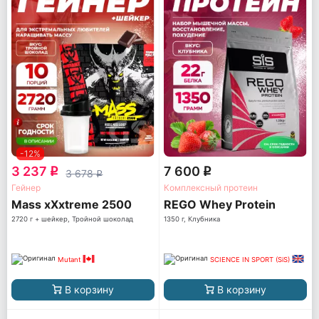
-12%
3 237
7 600
q
q
3 678
q
Гейнер
Комплексный протеин
Mass xXxtreme 2500
REGO Whey Protein
2720 г + шейкер, Тройной шоколад
1350 г, Клубника
Mutant
SCIENCE IN SPORT (SiS)
В корзину
В корзину