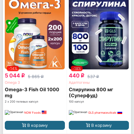
-14%
-18%
5 044
440
q
q
5 865
537
q
q
Omega 3
Адаптогены
Omega-3 Fish Oil 1000
Спирулина 800 мг
mg
(Суперфуд)
2 х 200 гелевых капсул
100 капсул
NOW Foods
GLS pharmaceuticals
В корзину
В корзину