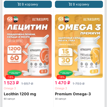
В корзину
В корзину
-18%
-18%
1 523
1 470
q
q
1 857
1 793
q
q
Omega 3
Omega 3
Lecithin 1200 mg
Premium Omega-3
60 капсул
30 капсул