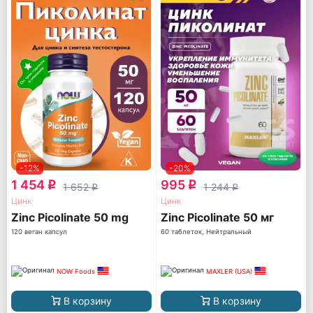
-12%
-20%
1 454
995
q
q
1 652
1 244
q
q
Цинк
Цинк
Zinc Picolinate 50 mg
Zinc Picolinate 50 мг
120 веган капсул
60 таблеток, Нейтральный
NOW Foods
MAXLER (USA)
В корзину
В корзину