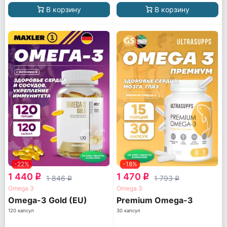
В корзину
В корзину
-22%
-18%
1 440
1 470
q
q
1 846
1 793
q
q
Omega 3
Omega 3
Omega-3 Gold (EU)
Premium Omega-3
120 капсул
30 капсул