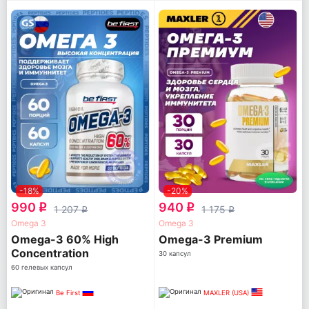
-18%
-20%
990
940
q
q
1 207
1 175
q
q
Omega 3
Omega 3
Omega-3 60% High
Omega-3 Premium
Concentration
30 капсул
60 гелевых капсул
Be First
MAXLER (USA)