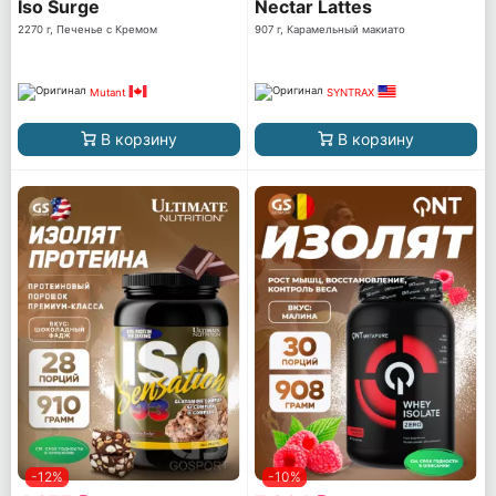
Iso Surge
Nectar Lattes
2270 г, Печенье с Кремом
907 г, Карамельный макиато
Mutant
SYNTRAX
В корзину
В корзину
-12%
-10%