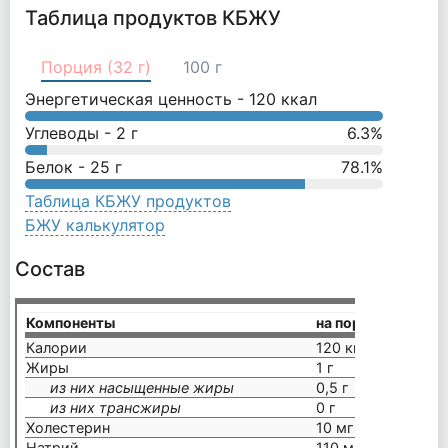
Таблица продуктов КБЖУ
Порция (32 г)
100 г
Энергетическая ценность -
120
ккал
Углеводы -
2
г
6.3
%
Белок -
25
г
78.1
%
Таблица КБЖУ продуктов
БЖУ калькулятор
Состав
Компоненты
на порцию (32 г)
Калории
120 ккал
Жиры
1 г
из них насыщенные жиры
0,5 г
из них трансжиры
0 г
Холестерин
10 мг
Натрий
110 мг