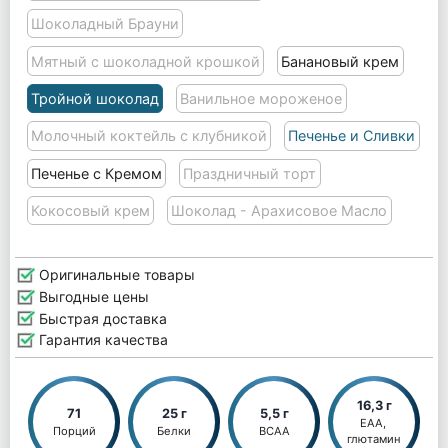
Шоколадный Брауни
Мятный с шоколадной крошкой
Банановый крем
Тройной шоколад
Ванильное мороженое
Молочный коктейль с клубникой
Печенье и Сливки
Печенье с Кремом
Праздничный торт
Кокосовый крем
Шоколад - Арахисовое Масло
Оригинальные товары
Выгодные цены
Быстрая доставка
Гарантия качества
16,3 г
71
25 г
5,5 г
EAA, 
Порций
Белки
BCAA
глютамин