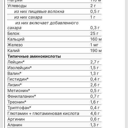
Углеводы
2 г
из них пищевые волокна
0,5 г
из них сахара
1 г
из них включает добавленного
сахара
0,3 г
Белок
25 г
Кальций
160 мг
Железо
1 мг
Калий
190 мг
Типичные аминокислоты
Лейцин*
2,7 г
Изолейцин*
1,5 г
Валин*
1,3 г
Гистидин*
0,4 г
Лизин*
2,6 г
Метионин*
0,5 г
Фенилаланин*
0,7 г
Треонин*
1,6 г
Триптофан*
0,4 г
Глютамин + глютаминовая кислота
4,6 г
Аргинин
0,6 г
Аланин
1,3 г