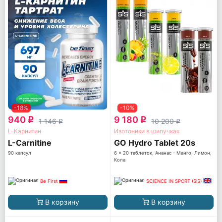
-18%
-10%
940
9 180
q
q
1 146
10 200
q
q
L-Карнитин
Изотоники в шипучках
L-Carnitine
GO Hydro Tablet 20s
90 капсул
6 x 20 таблеток, Ананас - Манго, Лимон,
Кола
Be First
SCIENCE IN SPORT (SiS)
В корзину
В корзину