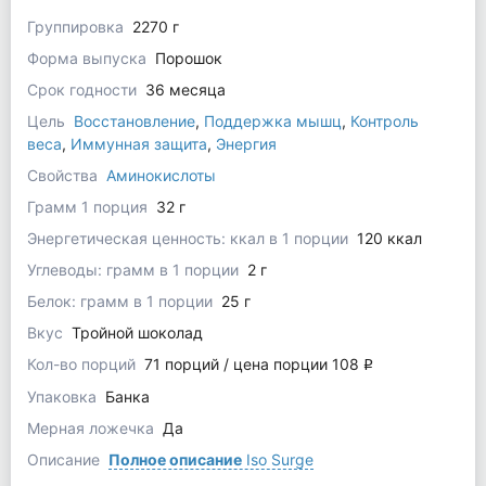
Группировка
2270 г
Форма выпуска
Порошок
Срок годности
36 месяца
Цель
Восстановление
,
Поддержка мышц
,
Контроль
веса
,
Иммунная защита
,
Энергия
Свойства
Аминокислоты
Грамм 1 порция
32 г
Энергетическая ценность: ккал в 1 порции
120 ккал
Углеводы: грамм в 1 порции
2 г
Белок: грамм в 1 порции
25 г
Вкус
Тройной шоколад
Кол-во порций
71 порций / цена порции 108
q
Упаковка
Банка
Мерная ложечка
Да
Описание
Полное описание
Iso Surge