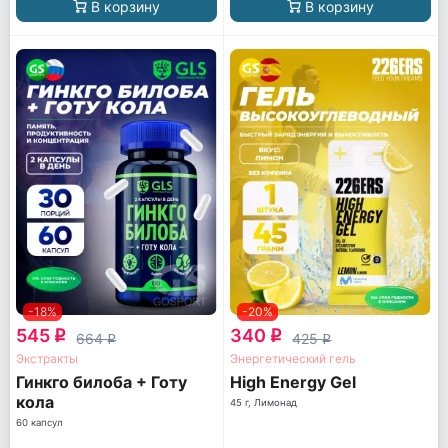
В корзину
В корзину
-18%
-20%
545
340
q
q
664
425
q
q
Экстракты
Энергетический гель
Гинкго билоба + Готу
High Energy Gel
кола
45 г, Лимонад
60 капсул