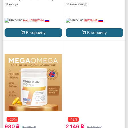
60 капсул
60 веган капсул
НАШ ЛЕЦИТИН
ВИТАМИР
В корзину
В корзину
-20%
-12%
980
2 146
q
q
1 225
2 438
q
q