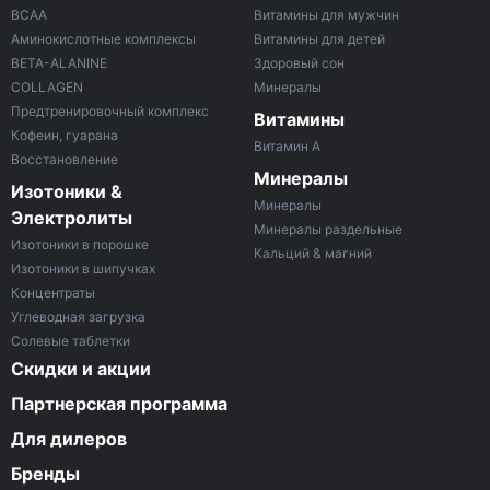
ВСАА
Витамины для мужчин
Аминокислотные комплексы
Витамины для детей
BETA-ALANINE
Здоровый сон
COLLAGEN
Минералы
Предтренировочный комплекс
Витамины
Кофеин, гуарана
Витамин A
Восстановление
Минералы
Изотоники &
Минералы
Электролиты
Минералы раздельные
Изотоники в порошке
Кальций & магний
Изотоники в шипучках
Концентраты
Углеводная загрузка
Солевые таблетки
Скидки и акции
Партнерская программа
Для дилеров
Бренды