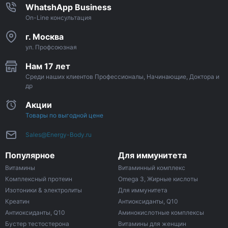
WhatshApp Business
On-Line консультация
г. Москва
ул. Профсоюзная
Нам 17 лет
Среди наших клиентов Профессионалы, Начинающие, Доктора и
др
Акции
Товары по выгодной цене
Sales@Energy-Body.ru
Популярное
Для иммунитета
Витамины
Витаминный комплекс
Комплексный протеин
Omega 3, Жирные кислоты
Изотоники & электролиты
Для иммунитета
Креатин
Антиоксиданты, Q10
Антиоксиданты, Q10
Аминокислотные комплексы
Бустер тестостерона
Витамины для женщин