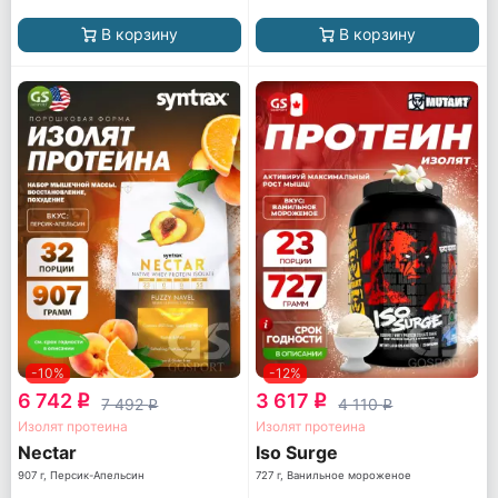
В корзину
В корзину
-10%
-12%
6 742
3 617
q
q
7 492
4 110
q
q
Изолят протеина
Изолят протеина
Nectar
Iso Surge
907 г, Персик-Апельсин
727 г, Ванильное мороженое