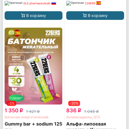
GLS pharmaceuticals
226ERS
В корзину
В корзину
-5%
-20%
1 350
836
q
q
1 421
1 045
q
q
Батончик энергетический
Антиоксиданты, Q10
Gummy bar + sodium 125
Альфа-липоевая