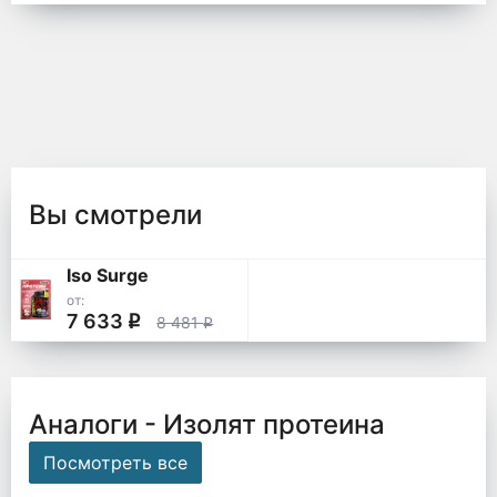
Вы смотрели
Iso Surge
от:
7 633
q
8 481
q
Аналоги - Изолят протеина
Посмотреть все