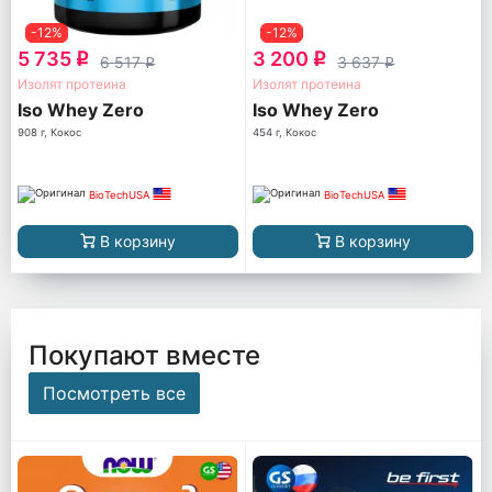
-12%
-12%
5 735
3 200
q
q
6 517
3 637
q
q
Изолят протеина
Изолят протеина
Iso Whey Zero
Iso Whey Zero
908 г, Кокос
454 г, Кокос
BioTechUSA
BioTechUSA
В корзину
В корзину
Покупают вместе
Посмотреть все