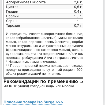
Аспарагиновая кислота
2,6 г
Цистеин
0,6 г
Глицин
0,4 г
Пролин
1,5 г
Серин
1 г
Тирозин
0,7 г
Ингредиенты: изолят сывороточного белка, гидролизат сыво
какао (обработанное щелочью), мини-шоколадная крошка (
масло, какао-порошок, соевый лецитин, сорбитантристеарат
менее натуральных и искусственных ароматизаторов, масл
(фракционированное кокосовое масло), соль, цитрат калия,
сукралоза, лецитин из подсолнечника и/или сои, диоксид кр
протеаза, ребаудиозид А (из экстракта листьев стевии).
* Незаменимые аминокислоты.
** Процент дневной нормы показывает, сколько питательны
продукта приходится на суточный рацион. 2000 калорий в 
общих рекомендаций по питанию.
Рекомендации по применению
Смешайте 1 м
мл (6-16 унций) холодной воды или молока.
Описание товара Iso Surge >>>