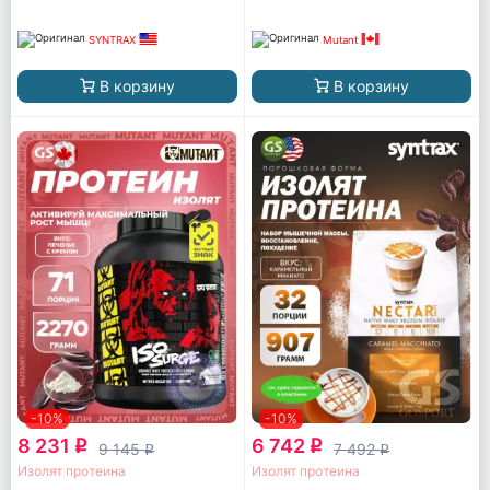
SYNTRAX
Mutant
В корзину
В корзину
-10%
-10%
8 231
6 742
q
q
9 145
7 492
q
q
Изолят протеина
Изолят протеина