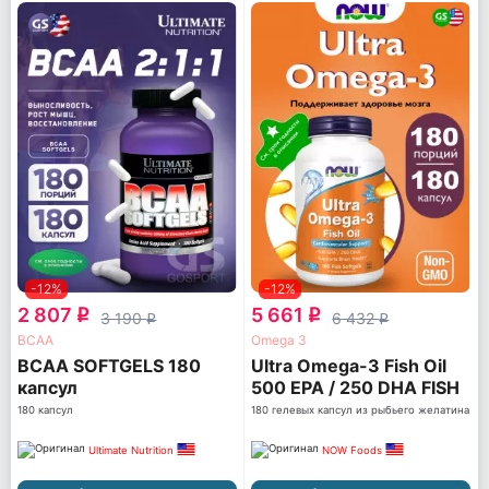
-12%
-12%
2 807
5 661
q
q
3 190
6 432
q
q
ВСАА
Omega 3
BCAA SOFTGELS 180
Ultra Omega-3 Fish Oil
капсул
500 EPA / 250 DHA FISH
GELATIN
180 капсул
180 гелевых капсул из рыбьего желатина
Ultimate Nutrition
NOW Foods