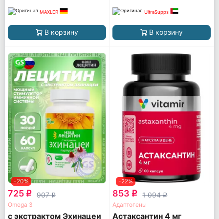
MAXLER
UltraSupps
В корзину
В корзину
-20%
-22%
725
853
q
q
907
1 094
q
q
Omega 3
Адаптогены
с экстрактом Эхинацеи
Астаксантин 4 мг