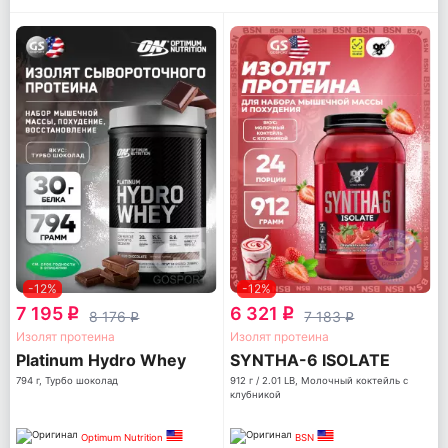
-12%
-12%
7 195
6 321
q
q
8 176
7 183
q
q
Изолят протеина
Изолят протеина
Platinum Hydro Whey
SYNTHA-6 ISOLATE
794 г, Турбо шоколад
912 г / 2.01 LB, Молочный коктейль с
клубникой
Optimum Nutrition
BSN