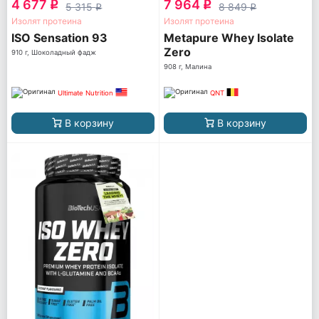
4 677
7 964
q
q
5 315
8 849
q
q
Изолят протеина
Изолят протеина
ISO Sensation 93
Metapure Whey Isolate
Zero
910 г, Шоколадный фадж
908 г, Малина
Ultimate Nutrition
QNT
В корзину
В корзину