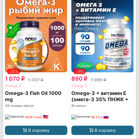
-20%
-18%
1 070
890
q
q
1 337
1 085
q
q
Omega 3
Omega 3
Omega-3 Fish Oil 1000
Omega-3 + витамин Е
mg
(омега-3 35% ПНЖК +
витамин Е)
100 гелевых капсул
90 капсул
NOW Foods
Be First
В корзину
В корзину