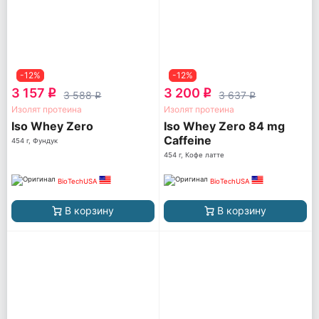
-12%
-12%
3 157
3 200
q
q
3 588
3 637
q
q
Изолят протеина
Изолят протеина
Iso Whey Zero
Iso Whey Zero 84 mg
Caffeine
454 г, Фундук
454 г, Кофе латте
BioTechUSA
BioTechUSA
В корзину
В корзину