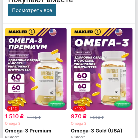
Посмотреть все
-12%
-20%
1 510
970
q
q
1 716
1 213
q
q
Omega 3
Omega 3
Omega-3 Premium
Omega-3 Gold (USA)
60 капсул
60 капсул