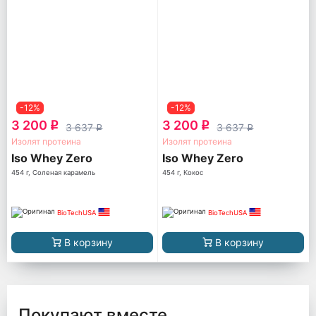
-12%
-12%
3 200
3 200
q
q
3 637
3 637
q
q
Изолят протеина
Изолят протеина
Iso Whey Zero
Iso Whey Zero
454 г, Соленая карамель
454 г, Кокос
BioTechUSA
BioTechUSA
В корзину
В корзину
Покупают вместе