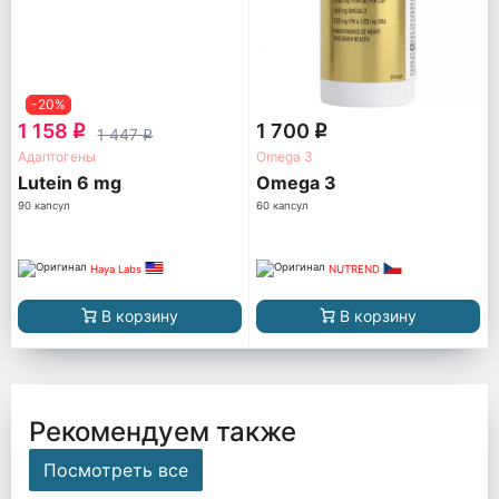
-20%
1 158
1 700
q
q
1 447
q
Адаптогены
Omega 3
Lutein 6 mg
Omega 3
90 капсул
60 капсул
Haya Labs
NUTREND
В корзину
В корзину
Рекомендуем также
Посмотреть все