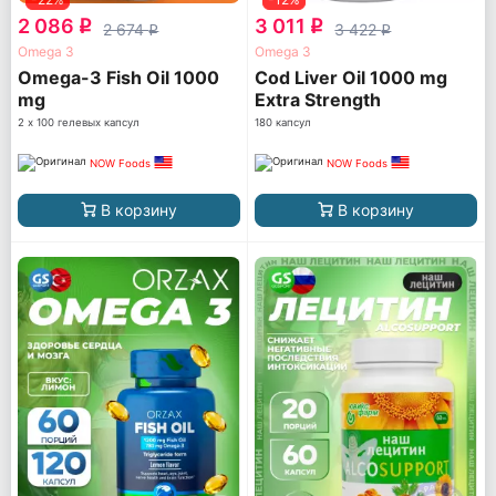
2 086
3 011
q
q
2 674
3 422
q
q
Omega 3
Omega 3
Omega-3 Fish Oil 1000
Cod Liver Oil 1000 mg
mg
Extra Strength
2 х 100 гелевых капсул
180 капсул
NOW Foods
NOW Foods
В корзину
В корзину