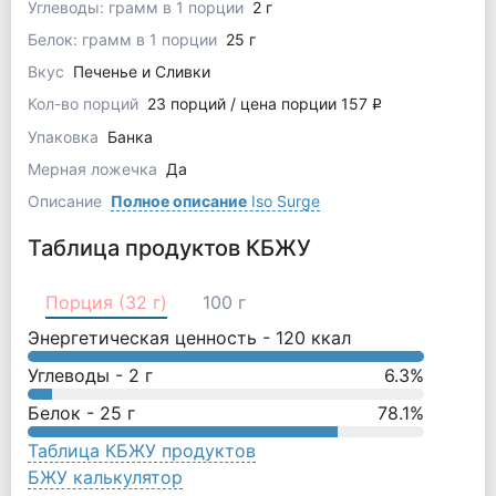
Углеводы: грамм в 1 порции
2 г
Белок: грамм в 1 порции
25 г
Вкус
Печенье и Сливки
Кол-во порций
23 порций / цена порции 157
q
Упаковка
Банка
Мерная ложечка
Да
Описание
Полное описание
Iso Surge
Таблица продуктов КБЖУ
Порция (32 г)
100 г
Энергетическая ценность -
120
ккал
Углеводы -
2
г
6.3
%
Белок -
25
г
78.1
%
Таблица КБЖУ продуктов
БЖУ калькулятор