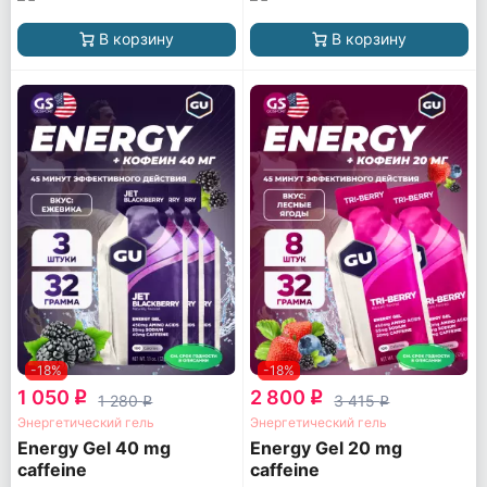
В корзину
В корзину
-18%
-18%
1 050
2 800
q
q
1 280
3 415
q
q
Энергетический гель
Энергетический гель
Energy Gel 40 mg
Energy Gel 20 mg
caffeine
caffeine