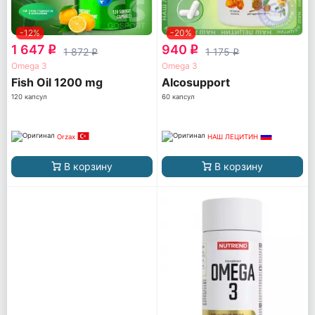
-12%
-20%
1 647
940
q
q
1 872
1 175
q
q
Omega 3
Omega 3
Fish Oil 1200 mg
Alcosupport
120 капсул
60 капсул
Orzax
НАШ ЛЕЦИТИН
В корзину
В корзину