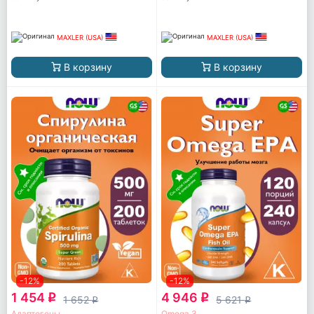
MAXLER (USA)
MAXLER (USA)
В корзину
В корзину
-12%
-12%
1 454
4 946
q
q
1 652
5 621
q
q
Адаптогены
Omega 3