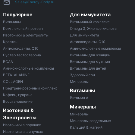
Sales@Energy-Body.ru
Популярное
Для иммунитета
Витамины
Витаминный комплекс
Комплексный протеин
Omega 3, Жирные кислоты
Изотоники & электролиты
Для иммунитета
Креатин
Антиоксиданты, Q10
Антиоксиданты, Q10
Аминокислотные комплексы
Бустер тестостерона
Витамины для женщин
ВСАА
Витамины для мужчин
Аминокислотные комплексы
Витамины для детей
BETA-ALANINE
Здоровый сон
COLLAGEN
Минералы
Предтренировочный комплекс
Витамины
Кофеин, гуарана
Витамин A
Восстановление
Минералы
Изотоники &
Минералы
Электролиты
Минералы раздельные
Изотоники в порошке
Кальций & магний
Изотоники в шипучках