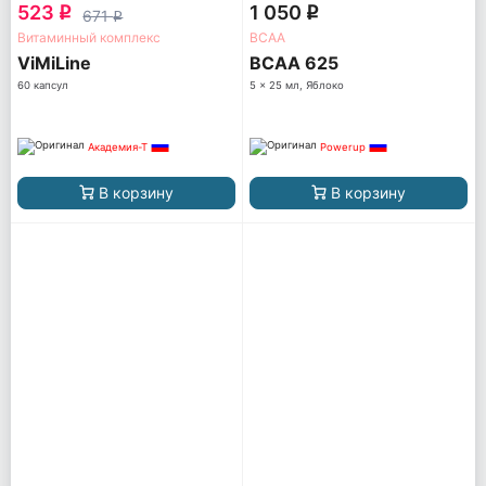
523
1 050
q
q
671
q
Витаминный комплекс
ВСАА
ViMiLine
BCAA 625
60 капсул
5 x 25 мл, Яблоко
Академия-Т
Powerup
В корзину
В корзину