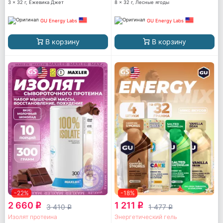
3 x 32 г, Ежевика Джет
8 x 32 г, Лесные ягоды
GU Energy Labs
GU Energy Labs
В корзину
В корзину
-22%
-18%
2 660
1 211
q
q
3 410
1 477
q
q
Изолят протеина
Энергетический гель