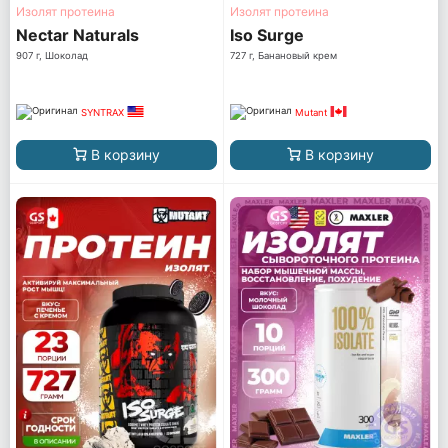
Изолят протеина
Изолят протеина
Nectar Naturals
Iso Surge
907 г, Шоколад
727 г, Банановый крем
SYNTRAX
Mutant
В корзину
В корзину