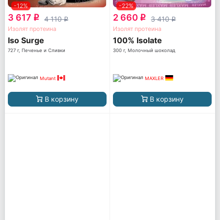
-12%
-22%
3 617
2 660
q
q
4 110
3 410
q
q
Изолят протеина
Изолят протеина
Iso Surge
100% Isolate
727 г, Печенье и Сливки
300 г, Молочный шоколад
Mutant
MAXLER
В корзину
В корзину