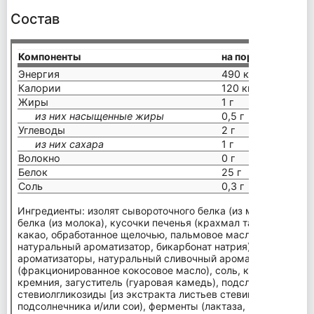
Состав
Компоненты
на порцию (32 г)
Энергия
490 кДж
Калории
120 ккал
Жиры
1 г
из них насыщенные жиры
0,5 г
Углеводы
2 г
из них сахара
1 г
Волокно
0 г
Белок
25 г
Соль
0,3 г
Ингредиенты: изолят сывороточного белка (из молока), гид
белка (из молока), кусочки печенья (крахмал тапиоки, рисо
какао, обработанное щелочью, пальмовое масло, соль, шок
натуральный ароматизатор, бикарбонат натрия), натуральн
ароматизаторы, натуральный сливочный ароматизатор, мас
(фракционированное кокосовое масло), соль, кислота (цитра
кремния, загуститель (гуаровая камедь), подсластители (су
стевиолгликозиды [из экстракта листьев стевии]), эмульгато
подсолнечника и/или сои), ферменты (лактаза, протеаза).