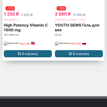
-12%
-18%
1 250
2 590
q
q
1 421
3 159
q
q
Витамин С
Для кожи вокруг глаз
High Potency Vitamin C
YOUTH GEMS Гель для
1000 mg
век
100 таблеток
30 мл
Haya Labs
PEPTIDES
В корзину
В корзину