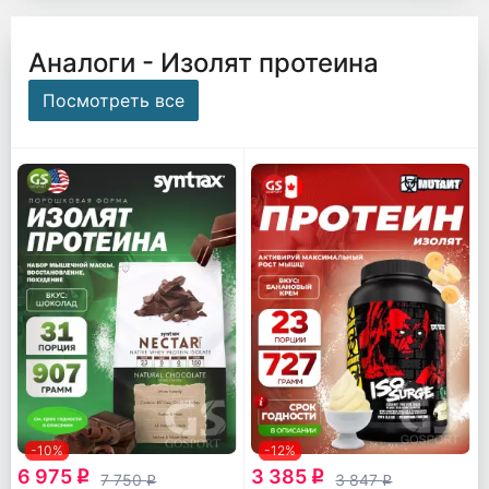
Аналоги - Изолят протеина
Посмотреть все
-10%
-12%
6 975
3 385
q
q
7 750
3 847
q
q