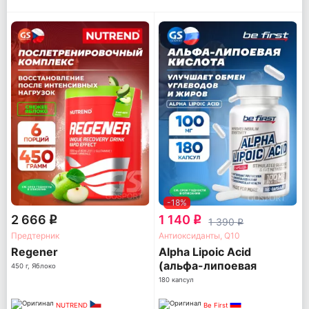
-18%
2 666
1 140
q
q
1 390
q
Предтерник
Антиоксиданты, Q10
Regener
Alpha Lipoic Acid
(альфа-липоевая
450 г, Яблоко
кислота)
180 капсул
NUTREND
Be First