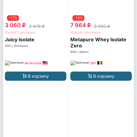
-12%
-12%
3 060
7 964
q
q
3 478
9 050
q
q
Изолят протеина
Изолят протеина
Juicy Isolate
Metapure Whey Isolate
Zero
500 г, Апельсин
908 г, Манго
BioTechUSA
QNT
В корзину
В корзину