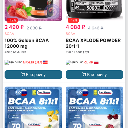
-12%
-12%
2 490
4 088
q
q
2 830
4 646
q
q
ВСАА
ВСАА
100% Golden BCAA
BCAA XPLODE POWDER
12000 mg
20:1:1
420 г, Клубника
500 г, Грейпфрут
MAXLER (USA)
OLIMP
В корзину
В корзину