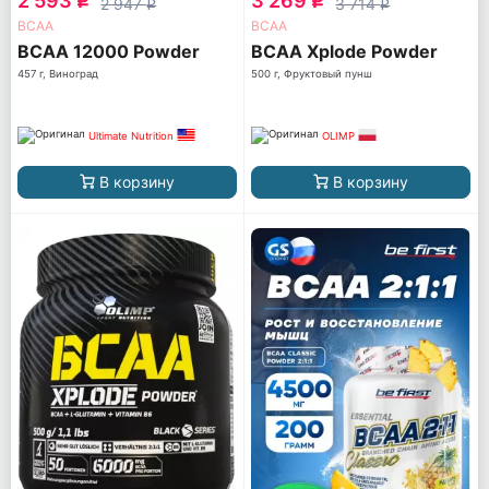
2 593
3 269
q
q
2 947
3 714
q
q
ВСАА
ВСАА
BCAA 12000 Powder
BCAA Xplode Powder
457 г, Виноград
500 г, Фруктовый пунш
Ultimate Nutrition
OLIMP
В корзину
В корзину