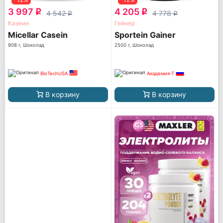
3 997
4 205
q
q
4 542
4 778
q
q
Казеин
Гейнер
Micellar Casein
Sportein Gainer
908 г, Шоколад
2500 г, Шоколад
BioTechUSA
Академия-Т
В корзину
В корзину