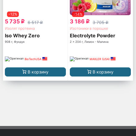
-12%
-14%
5 735
3 186
q
q
6 517
3 705
q
q
Изолят протеина
Изотоники в порошке
Iso Whey Zero
Electrolyte Powder
908 г, Фундук
2 x 204 г, Лимон - Малина
BioTechUSA
MAXLER (USA)
В корзину
В корзину