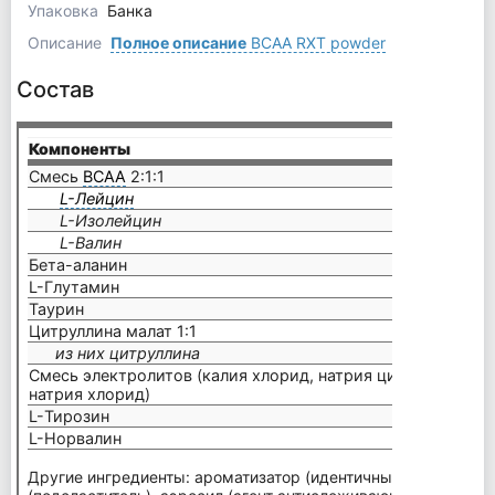
Упаковка
Банка
Описание
Полное описание
BCAA RXT powder
Состав
Компоненты
на пор
Смесь
BCAA
2:1:1
L-Лейцин
2500 
L-Изолейцин
1250 
L-Валин
1250 
Бета-аланин
1250 
L-Глутамин
1000 
Таурин
1000 
Цитруллина малат 1:1
1000 
из них цитруллина
500 м
Смесь электролитов (калия хлорид, натрия цитрат,
натрия хлорид)
830 м
L-Тирозин
500 м
L-Норвалин
300 м
Другие ингредиенты: ароматизатор (идентичный натурально