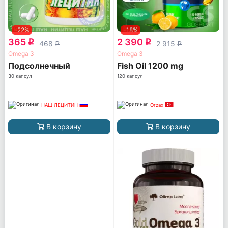
-22%
-18%
365
2 390
q
q
468
2 915
q
q
Omega 3
Omega 3
Подсолнечный
Fish Oil 1200 mg
30 капсул
120 капсул
НАШ ЛЕЦИТИН
Orzax
В корзину
В корзину