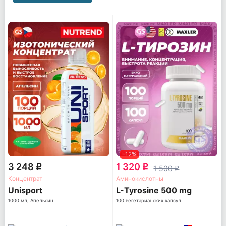
-12%
3 248
1 320
q
q
1 500
q
Концентрат
Аминокислотны
Unisport
L-Tyrosine 500 mg
1000 мл, Апельсин
100 вегетарианских капсул