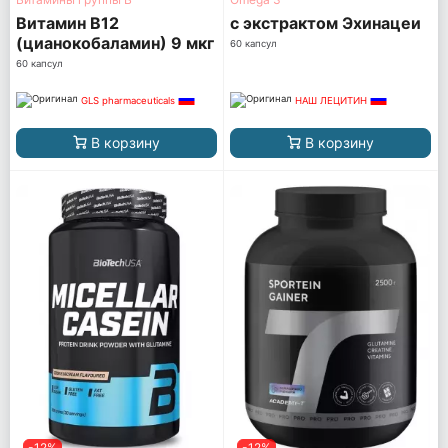
Витамин B12
с экстрактом Эхинацеи
(цианокобаламин) 9 мкг
60 капсул
60 капсул
GLS pharmaceuticals
НАШ ЛЕЦИТИН
В корзину
В корзину
-12%
-12%