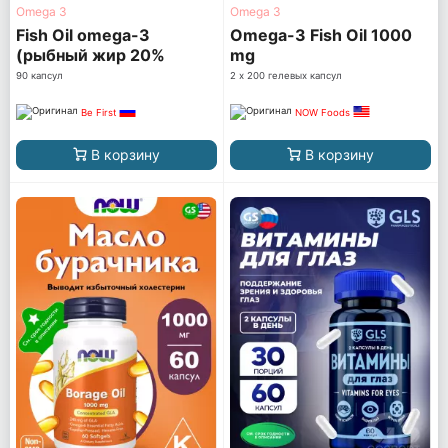
Omega 3
Omega 3
Fish Oil omega-3
Omega-3 Fish Oil 1000
(рыбный жир 20%
mg
ПНЖК)
90 капсул
2 х 200 гелевых капсул
Be First
NOW Foods
В корзину
В корзину