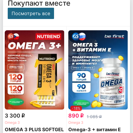
Покупают вместе
Посмотреть все
-18%
3 300
890
q
q
1 085
q
Omega 3
Omega 3
OMEGA 3 PLUS SOFTGEL
Omega-3 + витамин Е