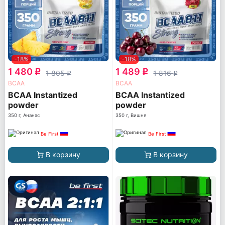
-18%
-18%
1 480
1 489
q
q
1 805
1 816
q
q
ВСАА
ВСАА
BCAA Instantized
BCAA Instantized
powder
powder
350 г, Ананас
350 г, Вишня
Be First
Be First
В корзину
В корзину