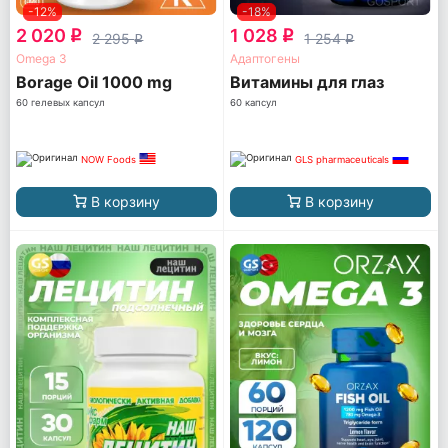
-12%
-18%
2 020
1 028
q
q
2 295
1 254
q
q
Omega 3
Адаптогены
Borage Oil 1000 mg
Витамины для глаз
60 гелевых капсул
60 капсул
NOW Foods
GLS pharmaceuticals
В корзину
В корзину