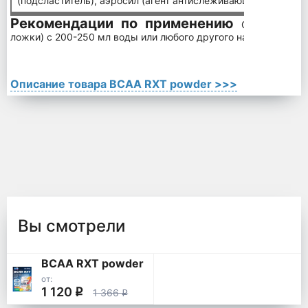
(подсластитель), аэросил (агент антислеживающий), пищево
Рекомендации по применению
Смешайте од
ложки) с 200-250 мл воды или любого другого напитка.
Описание товара BCAA RXT powder >>>
Вы смотрели
BCAA RXT powder
от:
1 120
q
1 366
q