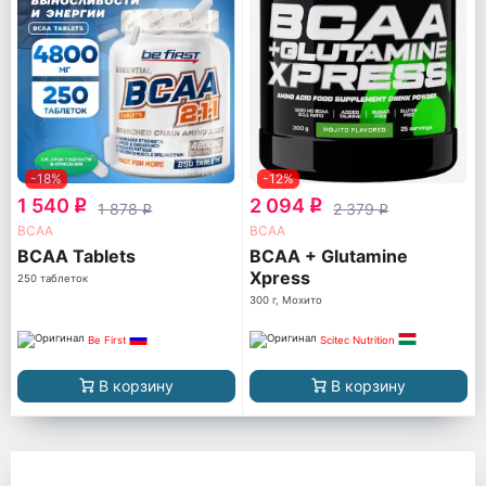
-18%
-12%
1 540
2 094
q
q
1 878
2 379
q
q
ВСАА
ВСАА
BCAA Tablets
BCAA + Glutamine
Xpress
250 таблеток
300 г, Мохито
Be First
Scitec Nutrition
В корзину
В корзину