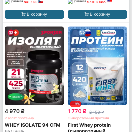
NUTREND
MAXLER (USA)
В корзину
В корзину
-18%
4 970
1 770
q
q
2 159
q
Изолят протеина
Сывороточный протеин
WHEY ISOLATE 94 CFM
First Whey protein
(сывороточный
425 г, Ваниль