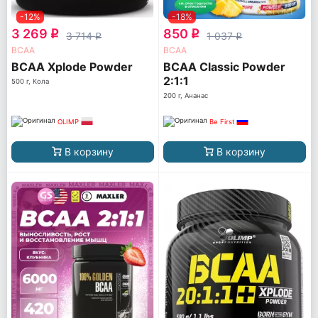
-12%
-18%
3 269
850
q
q
3 714
1 037
q
q
ВСАА
ВСАА
BCAA Xplode Powder
BCAA Classic Powder
2:1:1
500 г, Кола
200 г, Ананас
OLIMP
Be First
В корзину
В корзину