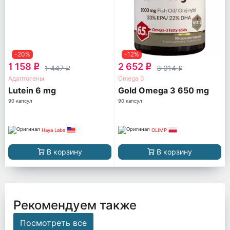
-20%
-12%
1 158
2 652
q
q
1 447
3 014
q
q
Адаптогены
Omega 3
Lutein 6 mg
Gold Omega 3 650 mg
90 капсул
90 капсул
Haya Labs
OLIMP
В корзину
В корзину
Рекомендуем также
Посмотреть все