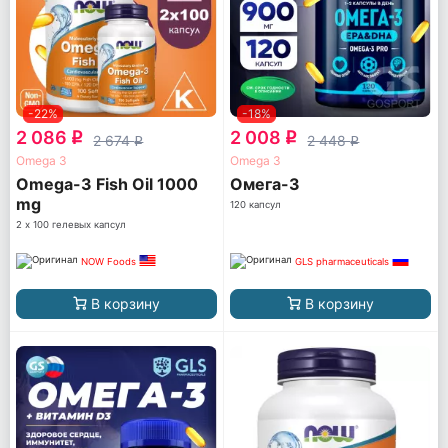
-22%
-18%
2 086
2 008
q
q
2 674
2 448
q
q
Omega 3
Omega 3
Omega-3 Fish Oil 1000
Омега-3
mg
120 капсул
2 х 100 гелевых капсул
NOW Foods
GLS pharmaceuticals
В корзину
В корзину