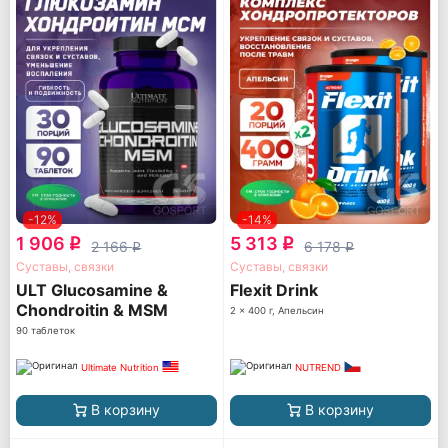
-12%
-14%
1 906
5 313
q
q
2 166
6 178
q
q
Суставы, связки
Суставы, связки
ULT Glucosamine &
Flexit Drink
Chondroitin & MSM
2 x 400 г, Апельсин
90 таблеток
Ultimate Nutrition
NUTREND
В корзину
В корзину