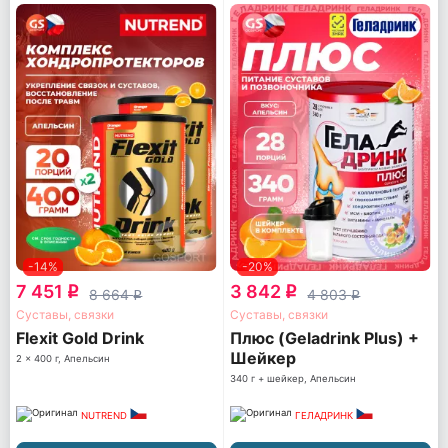
-14%
-20%
7 451
3 842
q
q
8 664
4 803
q
q
Суставы, связки
Суставы, связки
Flexit Gold Drink
Плюс (Geladrink Plus) +
Шейкер
2 x 400 г, Апельсин
340 г + шейкер, Апельсин
NUTREND
ГЕЛАДРИНК