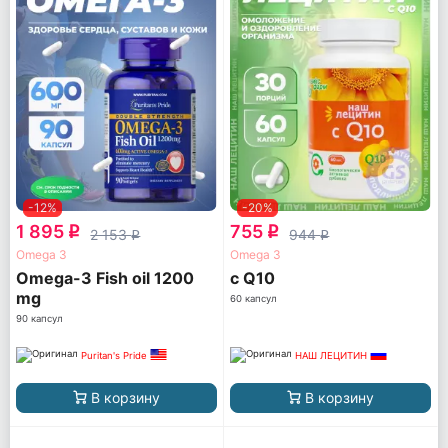
-12%
-20%
1 895
755
q
q
2 153
944
q
q
Omega 3
Omega 3
Omega-3 Fish oil 1200
с Q10
mg
60 капсул
90 капсул
Puritan's Pride
НАШ ЛЕЦИТИН
В корзину
В корзину