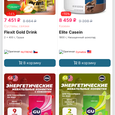
-14%
-10%
7 451
8 459
q
q
8 664
9 398
q
q
Суставы, связки
Казеин
Flexit Gold Drink
Elite Casein
2 x 400 г, Груша
1800 г, Насыщенный шоколад
NUTREND
Dymatize
В корзину
В корзину