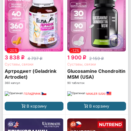
-20%
-12%
3 838
1 900
q
q
4 797
2 159
q
q
Суставы, связки
Суставы, связки
Артродиет (Geladrink
Glucosamine Chondroitin
Artrodiet)
MSM (USA)
360 капсул
90 таблеток
ГЕЛАДРИНК
MAXLER (USA)
В корзину
В корзину