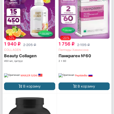
-12%
-20%
1 940
1 756
q
q
2 205
2 195
q
q
COLLAGEN
Пептиды Хавинсона
Beauty Collagen
Панкраген №60
450 мл, Цитрус
2 x 60
MAXLER (USA)
PeptideBio
В корзину
В корзину