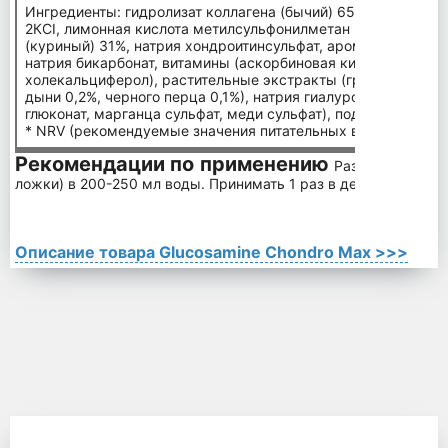
Ингредиенты: гидролизат коллагена (бычий) 65%, глюкозами
2КСI, лимонная кислота метилсульфонилметан (MSM), гидрол
(куриный) 31%, натрия хондроитинсульфат, ароматизаторы, 
натрия бикарбонат, витамины (аскорбиновая кислота, никот
холекальциферол), растительные экстракты (граната 0,3%, 
дыни 0,2%, черного перца 0,1%), натрия гиалуронат, микроэ
глюконат, марганца сульфат, меди сульфат), подсластитель 
* NRV (рекомендуемые значения питательных веществ).
Рекомендации по применению
Развести одну 
ложки) в 200-250 мл воды. Принимать 1 раз в день.
Описание товара Glucosamine Chondro Max >>>