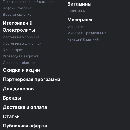
Предтренировочный комплекс
Витамины
Кофеин, гуарана
Витамин A
Восстановление
Минералы
Изотоники &
Минералы
Электролиты
Минералы раздельные
Изотоники в порошке
Кальций & магний
Изотоники в шипучках
Концентраты
Углеводная загрузка
Солевые таблетки
Скидки и акции
Партнерская программа
Для дилеров
Бренды
Доставка и оплата
Статьи
Публичная оферта