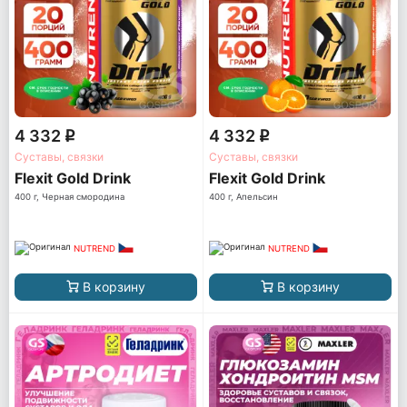
4 332
4 332
q
q
Суставы, связки
Суставы, связки
Flexit Gold Drink
Flexit Gold Drink
400 г, Черная смородина
400 г, Апельсин
NUTREND
NUTREND
В корзину
В корзину