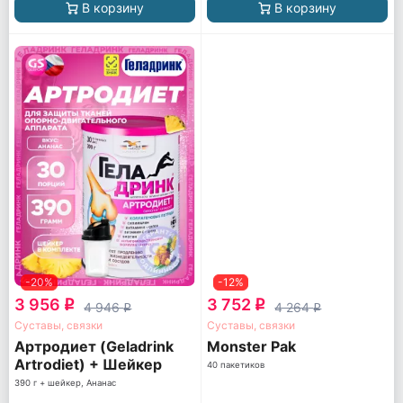
В корзину
В корзину
-20%
-12%
3 956
3 752
q
q
4 946
4 264
q
q
Суставы, связки
Суставы, связки
Артродиет (Geladrink
Monster Pak
Artrodiet) + Шейкер
40 пакетиков
390 г + шейкер, Ананас