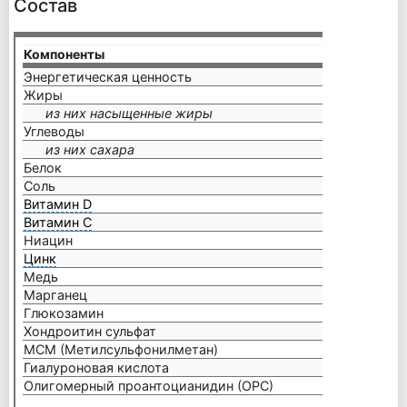
Состав
Компоненты
на пор
Энергетическая ценность
196 к
Жиры
0 г
из них насыщенные жиры
0 г
Углеводы
0,4 г
из них сахара
0 г
Белок
10 г
Соль
0,50 г
Витамин D
12 мк
Витамин С
160 м
Ниацин
8 мг 
Цинк
3 мг 
Медь
1 мг 
Марганец
2 мг 
Глюкозамин
750 м
Хондроитин сульфат
500 м
МСМ (Метилсульфонилметан)
1000 
Гиалуроновая кислота
50 мг
Олигомерный проантоцианидин (ОРС)
30 мг