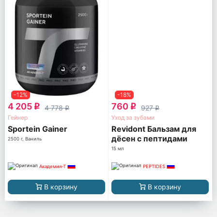
-12%
-18%
4 205
760
q
q
4 778
927
q
q
Гейнер
Уход за зубами
Sportein Gainer
Revidont Бальзам для
дёсен с пептидами
2500 г, Ваниль
15 мл
Академия-Т
PEPTIDES
В корзину
В корзину