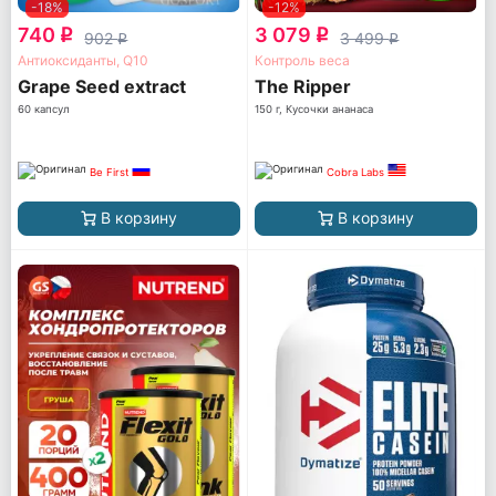
-18%
-12%
740
3 079
q
q
902
3 499
q
q
Антиоксиданты, Q10
Контроль веса
Grape Seed extract
The Ripper
60 капсул
150 г, Кусочки ананаса
Be First
Cobra Labs
В корзину
В корзину