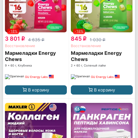
-18%
-18%
3 801
845
q
q
4 635
1 030
q
q
Восстановление
Восстановление
Мармеладки Energy
Мармеладки Energy
Chews
Chews
9 x 60 г, Клубника
2 x 60 г, Соленый лайм
GU Energy Labs
GU Energy Labs
В корзину
В корзину