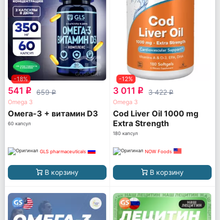
-18%
-12%
541
3 011
q
q
659
3 422
q
q
Omega 3
Omega 3
Омега-3 + витамин D3
Cod Liver Oil 1000 mg
Extra Strength
60 капсул
180 капсул
GLS pharmaceuticals
NOW Foods
В корзину
В корзину