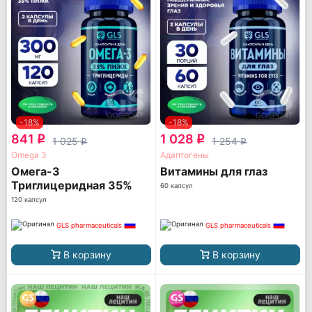
-18%
-18%
841
1 028
q
q
1 025
1 254
q
q
Omega 3
Адаптогены
Омега-3
Витамины для глаз
Триглицеридная 35%
60 капсул
ПНЖК
120 капсул
GLS pharmaceuticals
GLS pharmaceuticals
В корзину
В корзину