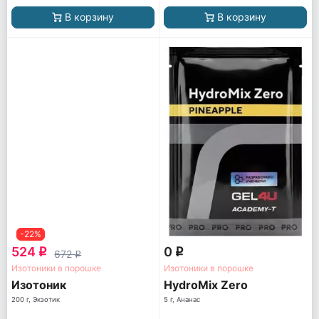
В корзину
В корзину
-22%
524
0
q
q
672
q
Изотоники в порошке
Изотоники в порошке
Изотоник
HydroMix Zero
200 г, Экзотик
5 г, Ананас