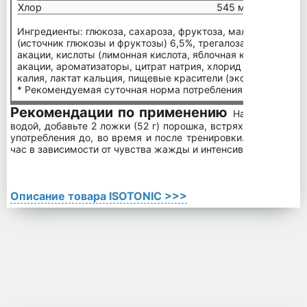
Хлор
545 мг (68%*)
Ингредиенты: глюкоза, сахароза, фруктоза, мальтодекстрин
(источник глюкозы и фруктозы) 6,5%, трегалоза (источник г
акации, кислоты (лимонная кислота, яблочная кислота), гид
акации, ароматизаторы, цитрат натрия, хлорид натрия, цитра
калия, лактат кальция, пищевые красители (экстракт папри
* Рекомендуемая суточная норма потребления питательных
Рекомендации по применению
Наполните бут
водой, добавьте 2 ложки (52 г) порошка, встряхните и насл
употребления до, во время и после тренировки. Пейте прим
час в зависимости от чувства жажды и интенсивности потоот
Описание товара ISOTONIC >>>