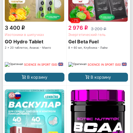
-7%
3 400
2 976
q
q
3 200
q
Изотоники в шипучках
Энергетический гель
GO Hydro Tablet
Gel Beta Fuel
2 x 20 таблеток, Ананас - Манго
8 x 60 мл, Клубника - Лайм
SCIENCE IN SPORT (SiS)
SCIENCE IN SPORT (SiS)
В корзину
В корзину