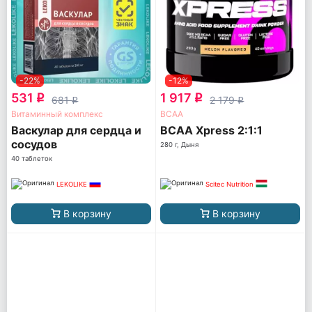
-22%
-12%
531
1 917
q
q
681
2 179
q
q
Витаминный комплекс
ВСАА
Васкулар для сердца и
BCAA Xpress 2:1:1
сосудов
280 г, Дыня
40 таблеток
LEKOLIKE
Scitec Nutrition
В корзину
В корзину