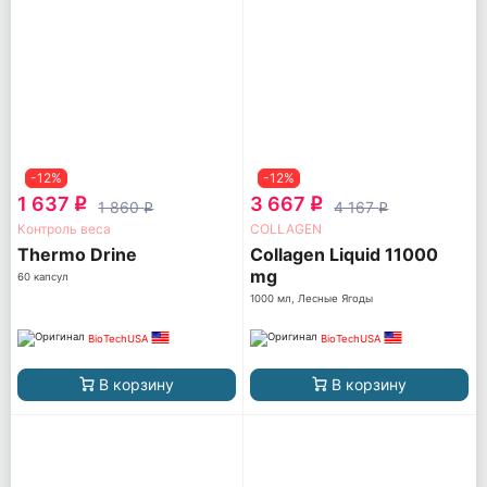
-12%
-12%
1 637
3 667
q
q
1 860
4 167
q
q
Контроль веса
COLLAGEN
Thermo Drine
Collagen Liquid 11000
mg
60 капсул
1000 мл, Лесные Ягоды
BioTechUSA
BioTechUSA
В корзину
В корзину