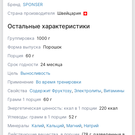
Бренд
SPONSER
Страна производителя
Швейцария
Остальные характеристики
Группировка
1000 г
Форма выпуска
Порошок
Порция
60 г
Срок годности
24 месяца
Цель
Выносливость
Применение
Во время тренировки
Свойства
Содержит Фруктозу
,
Электролиты
,
Витамины
Грамм 1 порция
60 г
Энергетическая ценность: ккал в 1 порции
220 ккал
Углеводы: грамм в 1 порции
52 г
Минералы
Калий
,
Кальций
,
Магний
,
Натрий
Действующие вещества, в порции
(78 г, разведенные в