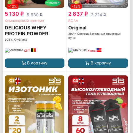
-12%
-12%
5 130
2 837
q
q
5 830
3 224
q
q
Комплексный протеин
ВСАА
DELICIOUS WHEY
Original
PROTEIN POWDER
390 г, Сногсшибательный фруктовый
пунш
908 г, Клубника
QNT
Xtend
В корзину
В корзину