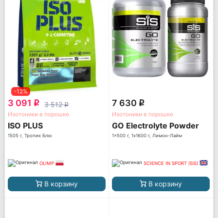
-12%
3 091
7 630
q
q
3 512
q
Изотоники в порошке
Изотоники в порошке
ISO PLUS
GO Electrolyte Powder
1505 г, Тропик Блю
1x500 г, 1x1600 г, Лимон-Лайм
OLIMP
SCIENCE IN SPORT (SiS)
В корзину
В корзину