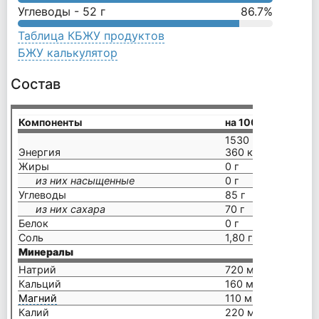
Углеводы -
52
г
86.7
%
Таблица КБЖУ продуктов
БЖУ калькулятор
Состав
Компоненты
на 100 г
1530 кДж /
Энергия
360 ккал
Жиры
0 г
из них насыщенные
0 г
Углеводы
85 г
из них сахара
70 г
Белок
0 г
Соль
1,80 г
Минералы
Натрий
720 мг (-)
Кальций
160 мг (20%*)
Магний
110 мг (29%*)
Калий
220 мг (11%*)