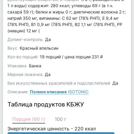
1 л воды) содержит: 280 ккал; углеводы 69 г (в т.ч.
сахарá 59 г); белки и жиры 0 г; диетические волокна 2 г;
натрий 350 мг, витамины: C 62 мг (78% РНП), Е 9,4 мг
(78% РНП), В1 0,9 мг (78% РНП), В2 1,1 мг (78% РНП), РР
(ниацин) 12 мг (
Допинг-контроль
Да
Вкус
Красный апельсин
Кол-во порций
19 порций / цена порции 231
q
Упаковка
Банка
Мерная ложечка
Да
Без искусственных красителей и подсластителей
Да
Описание
Полное описание
ISOTONIC
Таблица продуктов КБЖУ
Порция (60 г)
100 г
Энергетическая ценность -
220
ккал