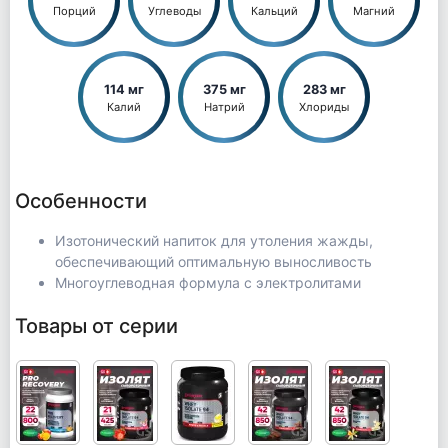
Порций
Углеводы
Кальций
Магний
114 мг
375 мг
283 мг
Калий
Натрий
Хлориды
Особенности
Изотонический напиток для утоления жажды,
обеспечивающий оптимальную выносливость
Многоуглеводная формула с электролитами
Товары от серии