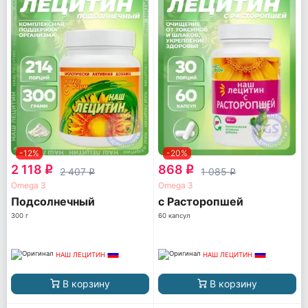
-12%
-20%
2 118
868
q
q
2 407
1 085
q
q
Omega 3
Omega 3
Подсолнечный
с Расторопшей
300 г
60 капсул
НАШ ЛЕЦИТИН
НАШ ЛЕЦИТИН
В корзину
В корзину