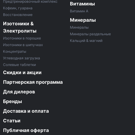
Предтренировочный комплекс
Витамины
Кофеин, гуарана
Витамин A
Восстановление
Минералы
Изотоники &
Минералы
Электролиты
Минералы раздельные
Изотоники в порошке
Кальций & магний
Изотоники в шипучках
Концентраты
Углеводная загрузка
Солевые таблетки
Скидки и акции
Партнерская программа
Для дилеров
Бренды
Доставка и оплата
Статьи
Публичная оферта