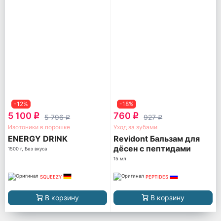
-12%
-18%
5 100
760
q
q
5 796
927
q
q
Изотоники в порошке
Уход за зубами
ENERGY DRINK
Revidont Бальзам для
дёсен с пептидами
1500 г, Без вкуса
15 мл
SQUEEZY
PEPTIDES
В корзину
В корзину