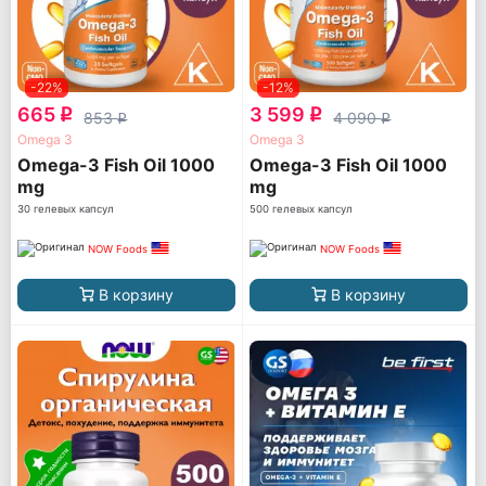
-22%
-12%
665
3 599
q
q
853
4 090
q
q
Omega 3
Omega 3
Omega-3 Fish Oil 1000
Omega-3 Fish Oil 1000
mg
mg
30 гелевых капсул
500 гелевых капсул
NOW Foods
NOW Foods
В корзину
В корзину