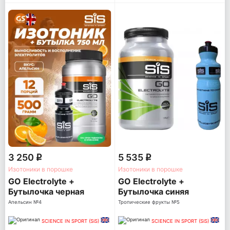
3 250
5 535
q
q
Изотоники в порошке
Изотоники в порошке
GO Electrolyte +
GO Electrolyte +
Бутылочка черная
Бутылочка синяя
Апельсин №4
Тропические фрукты №5
SCIENCE IN SPORT (SiS)
SCIENCE IN SPORT (SiS)