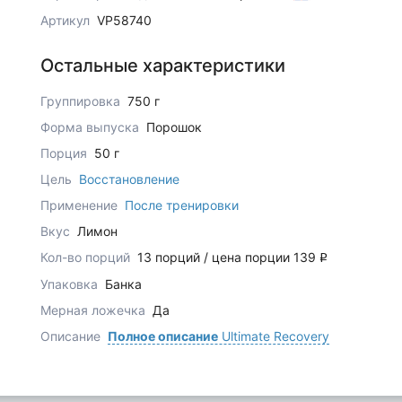
Артикул
VP58740
Остальные характеристики
Группировка
750 г
Форма выпуска
Порошок
Порция
50 г
Цель
Восстановление
Применение
После тренировки
Вкус
Лимон
Кол-во порций
13 порций / цена порции 139
q
Упаковка
Банка
Мерная ложечка
Да
Описание
Полное описание
Ultimate Recovery