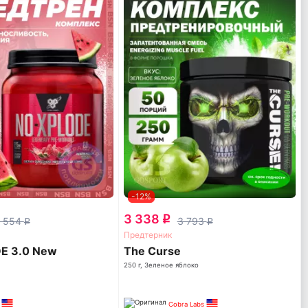
-12%
3 338
q
 554
3 793
q
q
Предтерник
E 3.0 New
The Curse
250 г, Зеленое яблоко
Cobra Labs