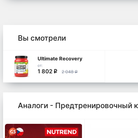
Вы смотрели
Ultimate Recovery
от:
1 802
q
2 048
q
Аналоги - Предтренировочный 