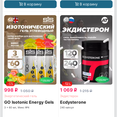
В корзину
В корзину
-5%
-12%
998
1 069
q
q
1 050
1 215
q
q
Энергетический гель
Экдистерон
GO Isotonic Energy Gels
Ecdysterone
3 x 60 мл, Микс №4
240 капсул