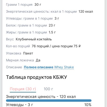
Грамм 1 порция
30 г
Энергетическая ценность: ккал в 1 порции
120 ккал
Углеводы: грамм в 1 порции
3 г
Белок: грамм в 1 порции
23 г
Жиры: грамм в 1 порции
1.5 г
Вкус
Клубничный коктейль
Кол-во порций
76 порций / цена порции 75
q
Упаковка
Пакет
Мерная ложечка
Да
Описание
Полное описание
Whey Shake
Таблица продуктов КБЖУ
Порция (30 г)
100 г
Энергетическая ценность -
120
ккал
Углеводы -
3
г
10
%