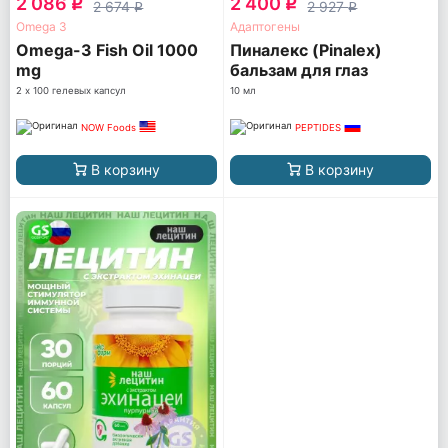
2 086
2 400
q
q
2 674
2 927
q
q
Omega 3
Адаптогены
Omega-3 Fish Oil 1000
Пиналекс (Pinalex)
mg
бальзам для глаз
2 х 100 гелевых капсул
10 мл
NOW Foods
PEPTIDES
В корзину
В корзину