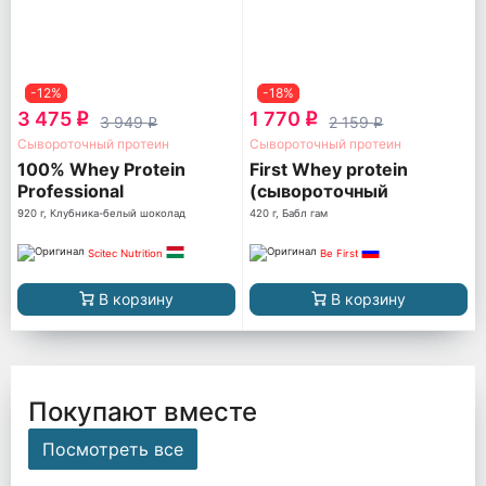
-12%
-18%
3 475
1 770
q
q
3 949
2 159
q
q
Сывороточный протеин
Сывороточный протеин
100% Whey Protein
First Whey protein
Professional
(сывороточный
протеин)
920 г, Клубника-белый шоколад
420 г, Бабл гам
Scitec Nutrition
Be First
В корзину
В корзину
Покупают вместе
Посмотреть все