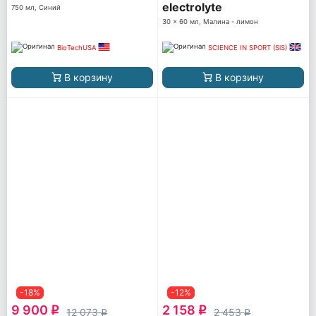
electrolyte
750 мл, Синий
30 x 60 мл, Малина - лимон
BioTechUSA
SCIENCE IN SPORT (SiS)
В корзину
В корзину
-18%
-12%
9 900
2 158
q
q
12 073
2 453
q
q