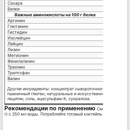
Сахара
1 г
Белки
23 г
Важные аминокислоты на 100 г белка
Аргинин
2,1 г
Глютамин
20,1 г
Гистидин
2,2 г
Изолейцин
5,7 г
Лейцин
10,5 г
Лизин
9,0 г
Метионин
1,9 г
Фенилаланин
З,5 г
Треонин
6,9 г
Триптофан
2,1 г
Валин
5,7 г
Другие ингредиенты: концентрат сывороточного белка, гид
пшеничный глютен, натуральные и искусственные ароматиз
лецитин, соль, ацесульфам-К, сукралоза.
Рекомендации по применению
Смешайте 1 мер
г) с 250 мл воды. Потребляйте готовый коктейль в любое врем