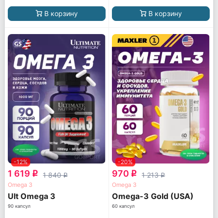
В корзину
В корзину
-12%
-20%
1 619
970
q
q
1 840
1 213
q
q
Omega 3
Omega 3
Ult Omega 3
Omega-3 Gold (USA)
90 капсул
60 капсул