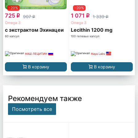
-20%
-20%
725
1 071
q
q
907
1 339
q
q
Omega 3
Omega 3
с экстрактом Эхинацеи
Lecithin 1200 mg
60 капсул
100 гелевых капсул
НАШ ЛЕЦИТИН
Haya Labs
В корзину
В корзину
Рекомендуем также
Посмотреть все