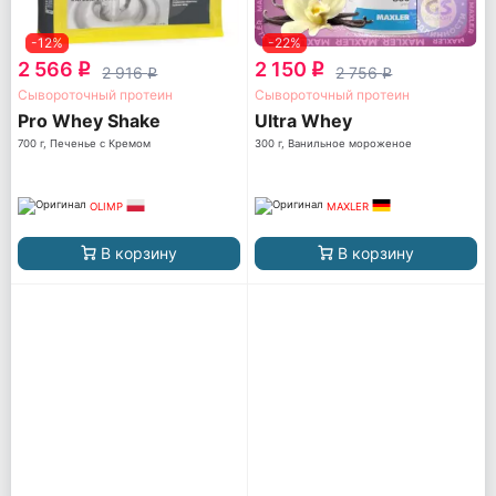
-12%
-22%
2 566
2 150
q
q
2 916
2 756
q
q
Сывороточный протеин
Сывороточный протеин
Pro Whey Shake
Ultra Whey
700 г, Печенье с Кремом
300 г, Ванильное мороженое
OLIMP
MAXLER
В корзину
В корзину