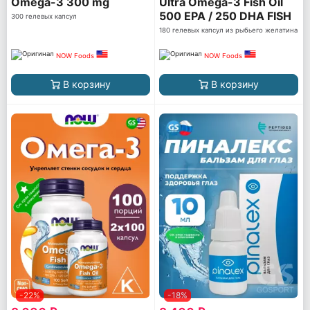
Omega-3 300 mg
Ultra Omega-3 Fish Oil
500 EPA / 250 DHA FISH
300 гелевых капсул
GELATIN
180 гелевых капсул из рыбьего желатина
NOW Foods
NOW Foods
В корзину
В корзину
-22%
-18%