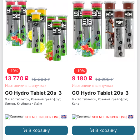
-10%
-10%
13 770
9 180
q
q
15 300
10 200
q
q
Изотоники в шипучках
Изотоники в шипучках
GO Hydro Tablet 20s_3
GO Hydro Tablet 20s_3
9 x 20 таблеток, Розовый грейпфрут,
6 x 20 таблеток, Розовый грейпфрут,
Лимон, Клубника - Лайм
Кола
SCIENCE IN SPORT (SiS)
SCIENCE IN SPORT (SiS)
В корзину
В корзину