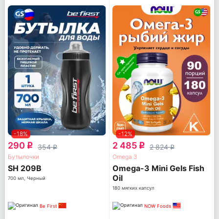
-18%
-12%
290
2 485
q
q
354
2 824
q
q
Бутылочки
Omega 3
SH 209B
Omega-3 Mini Gels Fish
Oil
700 мл, Черный
180 мягких капсул
Be First
NOW Foods