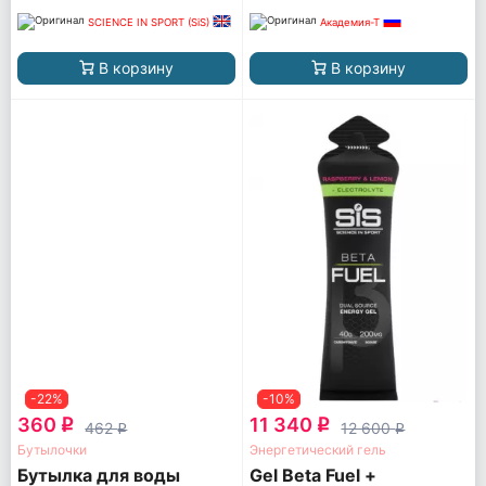
SCIENCE IN SPORT (SiS)
Академия-Т
В корзину
В корзину
-22%
-10%
360
11 340
q
q
462
12 600
q
q
Бутылочки
Энергетический гель
Бутылка для воды
Gel Beta Fuel +