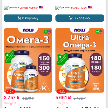
Ultimate Nutrition
MAXLER (USA)
В корзину
В корзину
-12%
-12%
3 757
5 661
q
q
4 270
6 432
q
q
Omega 3
Omega 3