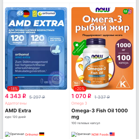
-18%
-20%
4 343
1 070
q
q
5 297
1 337
q
q
Адаптогены
Omega 3
AМD Extra
Omega-3 Fish Oil 1000
mg
курс 120 дней
100 гелевых капсул
Orthomol
NOW Foods