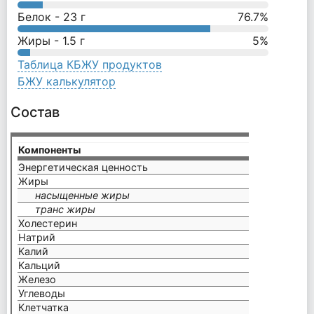
Белок -
23
г
76.7
%
Жиры -
1.5
г
5
%
Таблица КБЖУ продуктов
БЖУ калькулятор
Состав
Компоненты
на по
Энергетическая ценность
120 к
Жиры
1,5 г
насыщенные жиры
0,5 г
транс жиры
0 г
Холестерин
40 мг
Натрий
90 мг
Калий
140 м
Кальций
120 м
Железо
0,4 мг
Углеводы
3 г
Клетчатка
0 г