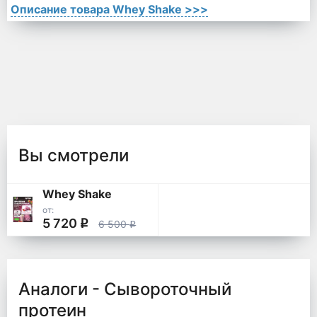
Описание товара Whey Shake >>>
Вы смотрели
Whey Shake
от:
5 720
q
6 500
q
Аналоги - Сывороточный
протеин