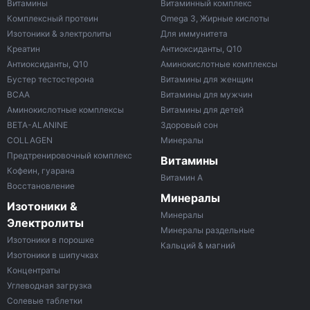
Витамины
Витаминный комплекс
Комплексный протеин
Omega 3, Жирные кислоты
Изотоники & электролиты
Для иммунитета
Креатин
Антиоксиданты, Q10
Антиоксиданты, Q10
Аминокислотные комплексы
Бустер тестостерона
Витамины для женщин
ВСАА
Витамины для мужчин
Аминокислотные комплексы
Витамины для детей
BETA-ALANINE
Здоровый сон
COLLAGEN
Минералы
Предтренировочный комплекс
Витамины
Кофеин, гуарана
Витамин A
Восстановление
Минералы
Изотоники &
Минералы
Электролиты
Минералы раздельные
Изотоники в порошке
Кальций & магний
Изотоники в шипучках
Концентраты
Углеводная загрузка
Солевые таблетки