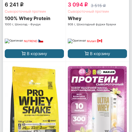
6 241
3 094
q
q
3 515
q
Сывороточный протеин
Сывороточный протеин
100% Whey Protein
Whey
1000 г, Шоколад - Фундук
908 г, Шоколадный фуджи брауни
NUTREND
Mutant
В корзину
В корзину