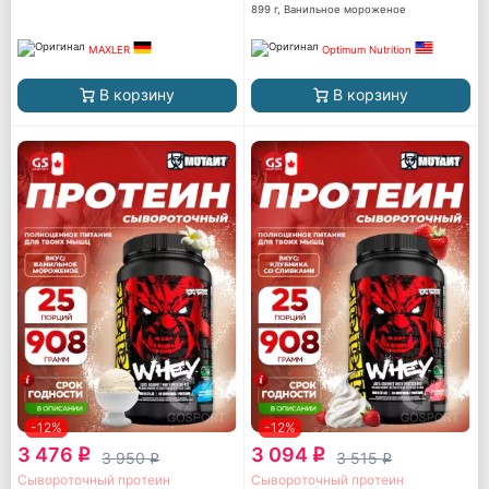
899 г, Ванильное мороженое
MAXLER
Optimum Nutrition
В корзину
В корзину
-12%
-12%
3 476
3 094
q
q
3 950
3 515
q
q
Сывороточный протеин
Сывороточный протеин