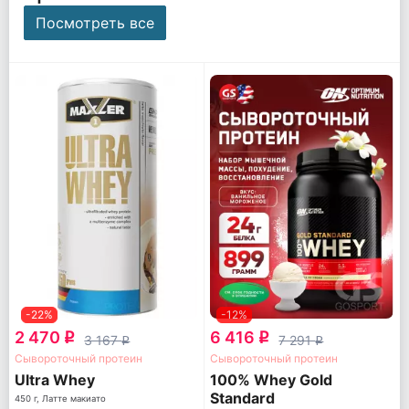
Посмотреть все
-22%
-12%
2 470
6 416
q
q
3 167
7 291
q
q
Сывороточный протеин
Сывороточный протеин
Ultra Whey
100% Whey Gold
Standard
450 г, Латте макиато