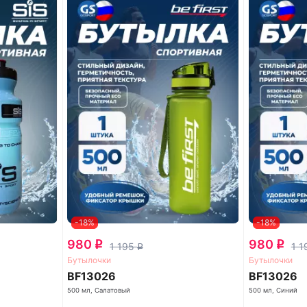
-18%
-18%
980
980
q
q
1 195
1 
q
Бутылочки
Бутылочки
BF13026
BF13026
500 мл, Салатовый
500 мл, Синий