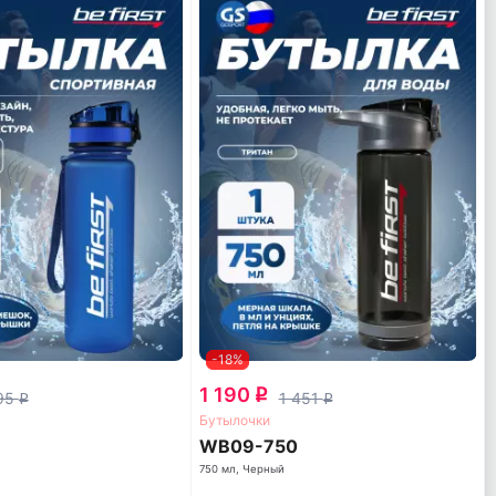
-18%
1 190
q
195
1 451
q
q
Бутылочки
WB09-750
750 мл, Черный