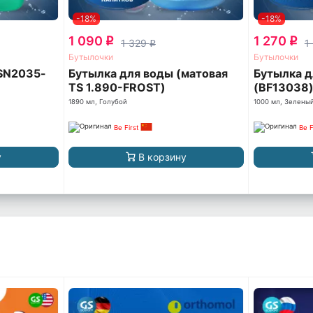
-18%
-18%
1 090
1 270
q
q
1 329
1
q
Бутылочки
Бутылочки
(SN2035-
Бутылка для воды (матовая
Бутылка 
TS 1.890-FROST)
(BF13038
1890 мл, Голубой
1000 мл, Зелены
Be First
Be F
у
В корзину