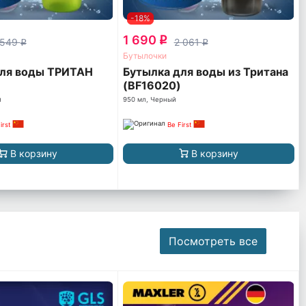
-18%
1 690
q
 549
2 061
q
q
Бутылочки
для воды ТРИТАН
Бутылка для воды из Тритана
)
(BF16020)
й
950 мл, Черный
irst
Be First
В корзину
В корзину
Посмотреть все