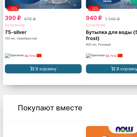
-18%
-18%
390
940
q
q
476
1 146
q
q
Бутылочки
Бутылочки
75-silver
Бутылка для воды 
frost)
750 мл, Серебристый
900 мл, Розовый
Be First
Be First
В корзину
В корзин
Покупают вместе