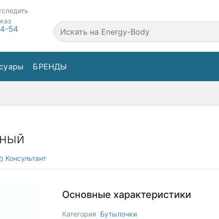
тследить
аказ
44-54
суары
БРЕНДЫ
рный
Консультант
Основные характеристики
Категория
Бутылочки