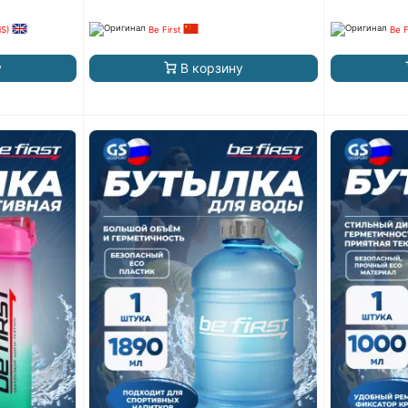
iS)
Be First
Be F
у
В корзину