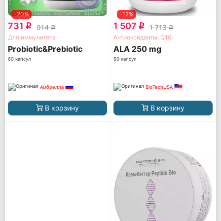
-20%
-12%
731
1 507
q
q
914
1 713
q
q
Для иммунитета
Антиоксиданты, Q10
Probiotic&Prebiotic
ALA 250 mg
60 капсул
50 капсул
Амбрелла
BioTechUSA
В корзину
В корзину