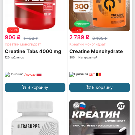
-20%
-12%
906
2 789
q
q
1 133
3 169
q
q
Креатин моногидрат
Креатин моногидрат
Creatine Tabs 4000 mg
Creatine Monohydrate
120 таблеток
300 г, Натуральный
ActivLab
QNT
В корзину
В корзину