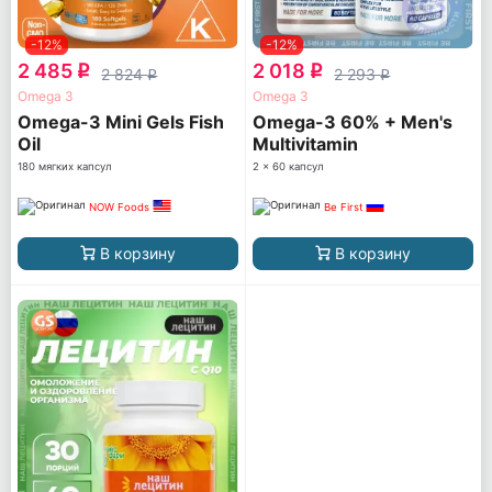
-12%
-12%
2 485
2 018
q
q
2 824
2 293
q
q
Omega 3
Omega 3
Omega-3 Mini Gels Fish
Omega-3 60% + Men's
Oil
Multivitamin
180 мягких капсул
2 x 60 капсул
NOW Foods
Be First
В корзину
В корзину