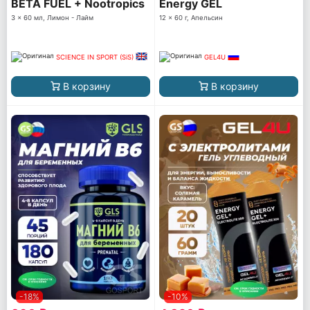
BETA FUEL + Nootropics
Energy GEL
3 x 60 мл, Лимон - Лайм
12 x 60 г, Апельсин
SCIENCE IN SPORT (SiS)
GEL4U
В корзину
В корзину
-18%
-10%