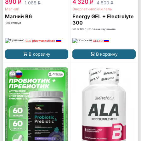
890
4 320
q
q
1 085
4 800
q
q
Магний
Энергетический гель
Магний В6
Energy GEL + Electrolyte
300
180 капсул
20 x 60 г, Соленая карамель
GLS pharmaceuticals
GEL4U
В корзину
В корзину