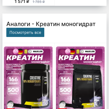
1 571
q
1 785
q
Аналоги - Креатин моногидрат
Посмотреть все