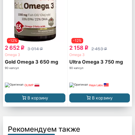
-12%
-12%
2 652
2 158
q
q
3 014
2 453
q
q
Omega 3
Omega 3
Gold Omega 3 650 mg
Ultra Omega 3 750 mg
90 капсул
90 капсул
OLIMP
Haya Labs
В корзину
В корзину
Рекомендуем также