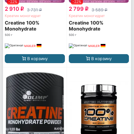
-22%
-22%
2 910
2 799
q
q
3 731
3 589
q
q
Креатин моногидрат
Креатин моногидрат
Creatine 100%
Creatine 100%
Monohydrate
Monohydrate
500 г
500 г
MAXLER
MAXLER
В корзину
В корзину