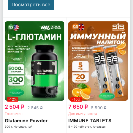
Посмотреть все
-12%
-10%
2 504
7 650
q
q
2 845
8 500
q
q
Глютамин
Для иммунитета
Glutamine Powder
IMMUNE TABLETS
300 г, Натуральный
5 x 20 таблеток, Апельсин