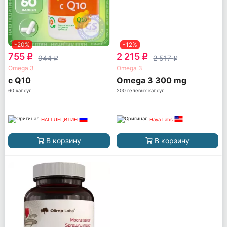
-20%
-12%
755
2 215
q
q
944
2 517
q
q
Omega 3
Omega 3
с Q10
Omega 3 300 mg
60 капсул
200 гелевых капсул
НАШ ЛЕЦИТИН
Haya Labs
В корзину
В корзину