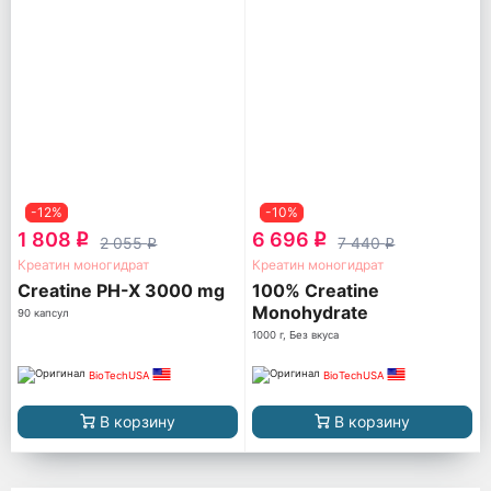
-12%
-10%
1 808
6 696
q
q
2 055
7 440
q
q
Креатин моногидрат
Креатин моногидрат
Creatine PH-X 3000 mg
100% Creatine
Monohydrate
90 капсул
1000 г, Без вкуса
BioTechUSA
BioTechUSA
В корзину
В корзину