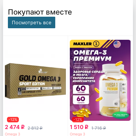
Покупают вместе
Посмотреть все
-12%
-12%
2 474
1 510
q
q
2 812
1 716
q
q
Omega 3
Omega 3