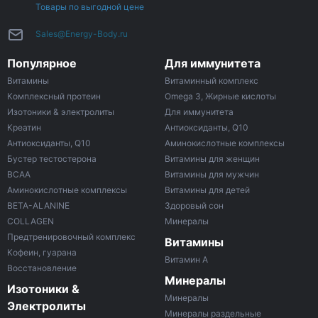
Товары по выгодной цене
Sales@Energy-Body.ru
Популярное
Для иммунитета
Витамины
Витаминный комплекс
Комплексный протеин
Omega 3, Жирные кислоты
Изотоники & электролиты
Для иммунитета
Креатин
Антиоксиданты, Q10
Антиоксиданты, Q10
Аминокислотные комплексы
Бустер тестостерона
Витамины для женщин
ВСАА
Витамины для мужчин
Аминокислотные комплексы
Витамины для детей
BETA-ALANINE
Здоровый сон
COLLAGEN
Минералы
Предтренировочный комплекс
Витамины
Кофеин, гуарана
Витамин A
Восстановление
Минералы
Изотоники &
Минералы
Электролиты
Минералы раздельные