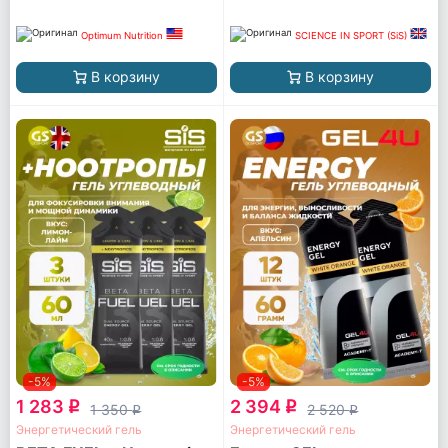
Optimum Nutrition
SCIENCE IN SPORT (SiS)
В корзину
В корзину
-5%
-5%
1 283
2 394
q
q
1 350
2 520
q
q
Энергетический гель
Энергетический гель