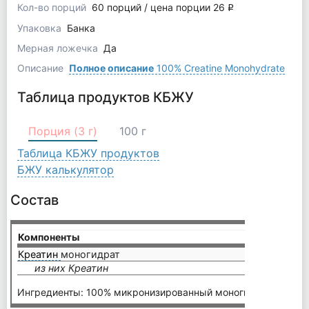
Кол-во порций
60 порций / цена порции 26
q
Упаковка
Банка
Мерная ложечка
Да
Описание
Полное описание
100% Creatine Monohydrate
Таблица продуктов КБЖУ
Порция (3 г)
100 г
Таблица КБЖУ продуктов
БЖУ калькулятор
Состав
Компоненты
на пор
Креатин
моногидрат
3400 
из них Креатин
3000 
Ингредиенты: 100% микронизированный моногидрат креати