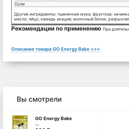
Соли
Другие ингредиенты: пшеничная мука; фруктоза; начинка
масло; яйцо; камедь акации; молочный белок; разрыхлите
Рекомендации по применению
При длительн
Описание товара GO Energy Bake >>>
Вы смотрели
GO Energy Bake
от: