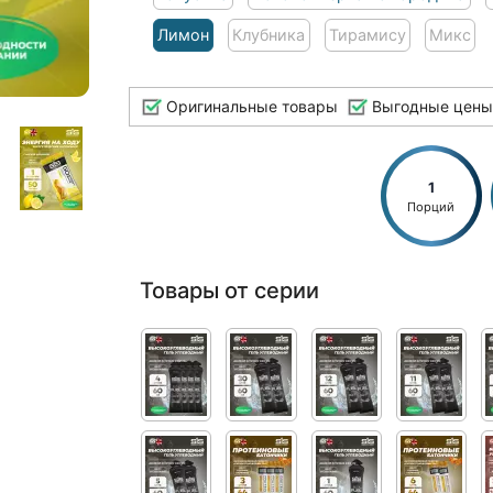
Лимон
Клубника
Тирамису
Микс
Оригинальные товары
Выгодные цены
1
Порций
Товары от серии