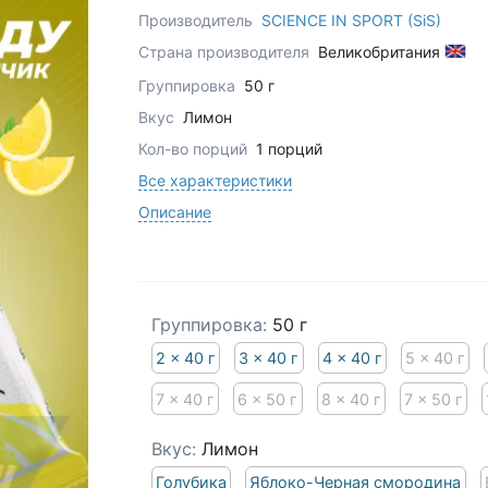
Производитель
SCIENCE IN SPORT (SiS)
Страна производителя
Великобритания
Группировка
50 г
Вкус
Лимон
Кол-во порций
1 порций
Все характеристики
Описание
Группировка:
50 г
2 x 40 г
3 x 40 г
4 x 40 г
5 x 40 г
7 x 40 г
6 x 50 г
8 x 40 г
7 x 50 г
Вкус:
Лимон
Голубика
Яблоко-Черная смородина