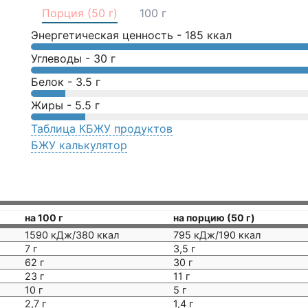
Порция (50 г)
100 г
Энергетическая ценность -
185
ккал
Углеводы -
30
г
Белок -
3.5
г
Жиры -
5.5
г
Таблица КБЖУ продуктов
БЖУ калькулятор
на 100 г
на порцию (50 г)
1590 кДж/380 ккал
795 кДж/190 ккал
7 г
3,5 г
62 г
30 г
23 г
11 г
10 г
5 г
2,7 г
1,4 г