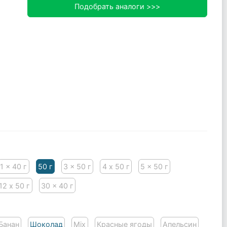
Подобрать аналоги >>>
1 x 40 г
50 г
3 x 50 г
4 х 50 г
5 x 50 г
12 х 50 г
30 x 40 г
Банан
Шоколад
Mix
Красные ягоды
Апельсин