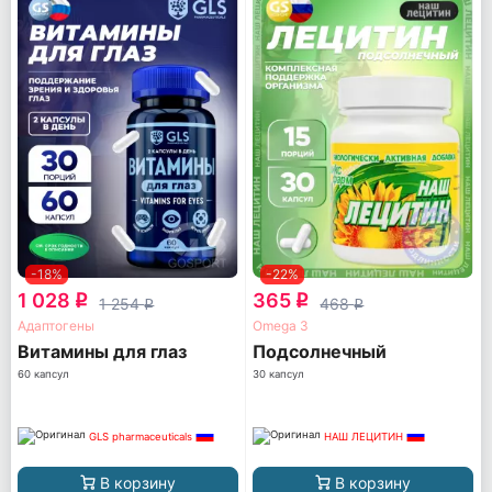
-18%
-22%
1 028
365
q
q
1 254
468
q
q
Адаптогены
Omega 3
Витамины для глаз
Подсолнечный
60 капсул
30 капсул
GLS pharmaceuticals
НАШ ЛЕЦИТИН
В корзину
В корзину