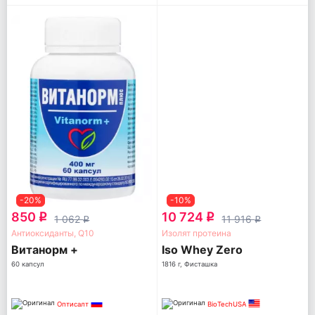
-20%
-10%
850
10 724
q
q
1 062
11 916
q
q
Антиоксиданты, Q10
Изолят протеина
Витанорм +
Iso Whey Zero
60 капсул
1816 г, Фисташка
Оптисалт
BioTechUSA