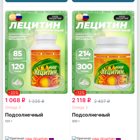
-20%
-12%
1 068
2 118
q
q
1 335
2 407
q
q
Omega 3
Omega 3
Подсолнечный
Подсолнечный
120 г
300 г
НАШ ЛЕЦИТИН
НАШ ЛЕЦИТИН