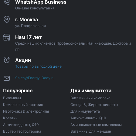
WhatshApp Business
On-Line консультация
г. Москва
ул. Профсоюзная
Нам 17 лет
Среди наших клиентов Профессионалы, Начинающие, Доктора и
др
Акции
Товары по выгодной цене
Sales@Energy-Body.ru
Популярное
Для иммунитета
Витамины
Витаминный комплекс
Комплексный протеин
Omega 3, Жирные кислоты
Изотоники & электролиты
Для иммунитета
Креатин
Антиоксиданты, Q10
Антиоксиданты, Q10
Аминокислотные комплексы
Бустер тестостерона
Витамины для женщин