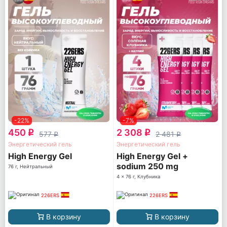
-22%
-7%
450
2 308
q
q
577
2 481
q
q
Энергетический гель
Энергетический гель
High Energy Gel
High Energy Gel +
sodium 250 mg
76 г, Нейтральный
4 x 76 г, Клубника
226ERS
226ERS
В корзину
В корзину