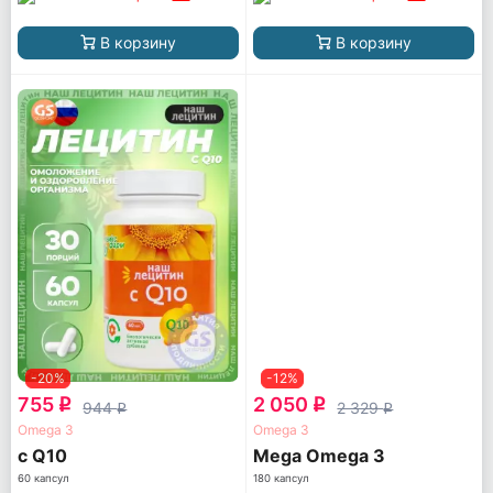
В корзину
В корзину
-20%
-12%
755
2 050
q
q
944
2 329
q
q
Omega 3
Omega 3
с Q10
Mega Omega 3
60 капсул
180 капсул