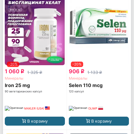
-20%
-20%
1 060
906
q
q
1 325
1 133
q
q
Минералы
Минералы
Iron 25 mg
Selen 110 mcg
90 вегетарианских капсул
120 капсул
MAXLER (USA)
OLIMP
В корзину
В корзину