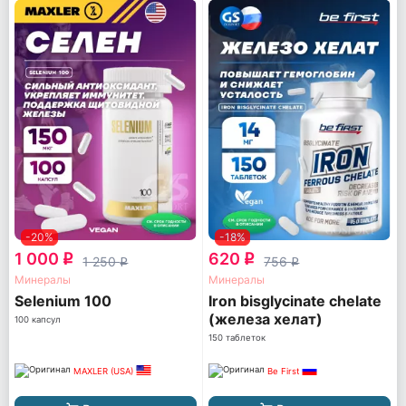
-20%
-18%
1 000
620
q
q
1 250
756
q
q
Минералы
Минералы
Selenium 100
Iron bisglycinate chelate
(железа хелат)
100 капсул
150 таблеток
MAXLER (USA)
Be First