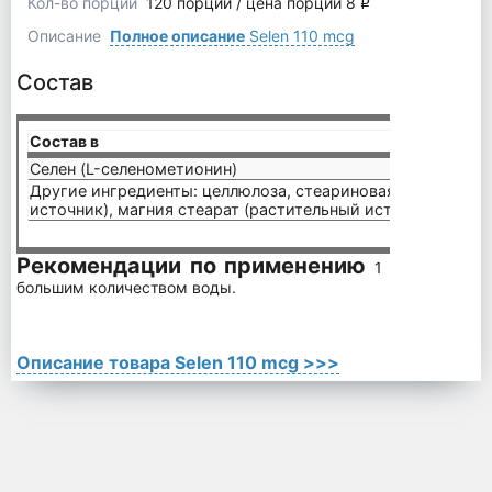
Кол-во порций
120 порций / цена порции 8
q
Описание
Полное описание
Selen 110 mcg
Состав
Состав в
1 капс
Селен (L-селенометионин)
110 м
Другие ингредиенты: целлюлоза, стеариновая кислота (р
источник), магния стеарат (растительный источник).
Рекомендации по применению
1 таблетка в 
большим количеством воды.
Описание товара Selen 110 mcg >>>