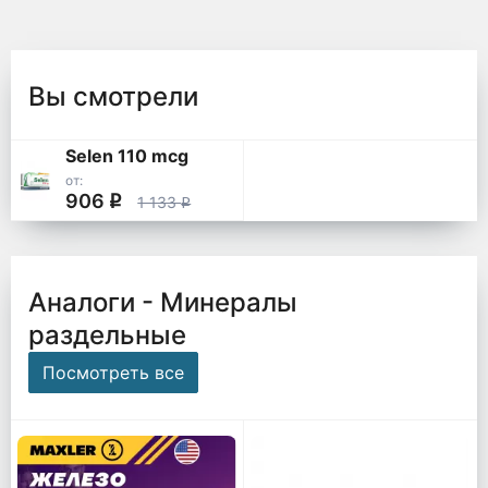
Вы смотрели
Selen 110 mcg
от:
906
q
1 133
q
Аналоги - Минералы
раздельные
Посмотреть все