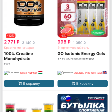
-12%
-5%
2 771
998
q
q
3 149
1 050
q
q
Креатин моногидрат
Энергетический гель
100% Creatine
GO Isotonic Energy Gels
Monohydrate
3 x 60 мл, Розовый грейпфрут
500 г
Scitec Nutrition
SCIENCE IN SPORT (SiS)
В корзину
В корзину