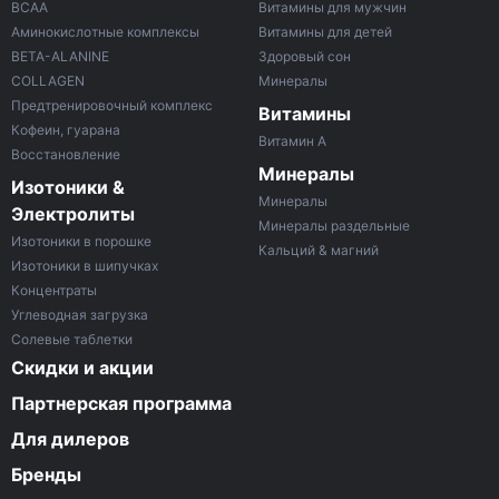
ВСАА
Витамины для мужчин
Аминокислотные комплексы
Витамины для детей
BETA-ALANINE
Здоровый сон
COLLAGEN
Минералы
Предтренировочный комплекс
Витамины
Кофеин, гуарана
Витамин A
Восстановление
Минералы
Изотоники &
Минералы
Электролиты
Минералы раздельные
Изотоники в порошке
Кальций & магний
Изотоники в шипучках
Концентраты
Углеводная загрузка
Солевые таблетки
Скидки и акции
Партнерская программа
Для дилеров
Бренды