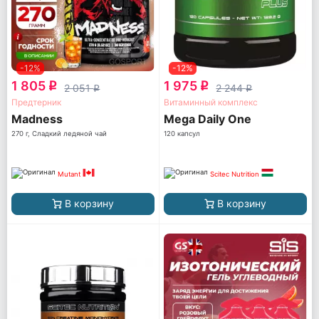
-12%
-12%
1 805
1 975
q
q
2 051
2 244
q
q
Предтерник
Витаминный комплекс
Madness
Mega Daily One
270 г, Сладкий ледяной чай
120 капсул
Mutant
Scitec Nutrition
В корзину
В корзину