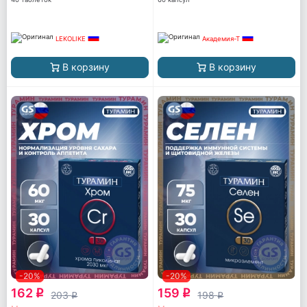
LEKOLIKE
Академия-Т
В корзину
В корзину
-20%
-20%
162
159
q
q
203
198
q
q