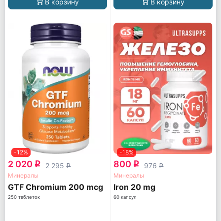
В корзину
В корзину
-12%
-18%
2 020
800
q
q
2 295
976
q
q
Минералы
Минералы
GTF Chromium 200 mcg
Iron 20 mg
250 таблеток
60 капсул