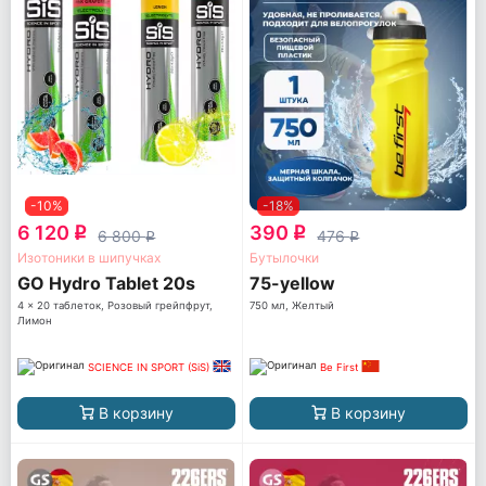
-10%
-18%
6 120
390
q
q
6 800
476
q
q
Изотоники в шипучках
Бутылочки
GO Hydro Tablet 20s
75-yellow
4 x 20 таблеток, Розовый грейпфрут,
750 мл, Желтый
Лимон
SCIENCE IN SPORT (SiS)
Be First
В корзину
В корзину