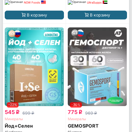
NOW Foods
UltraSupps
В корзину
В корзину
-22%
-20%
545
775
q
q
699
969
q
q
Минералы
Минералы
Йод+Селен
GEMOSPORT
40 таблеток
60 капсул