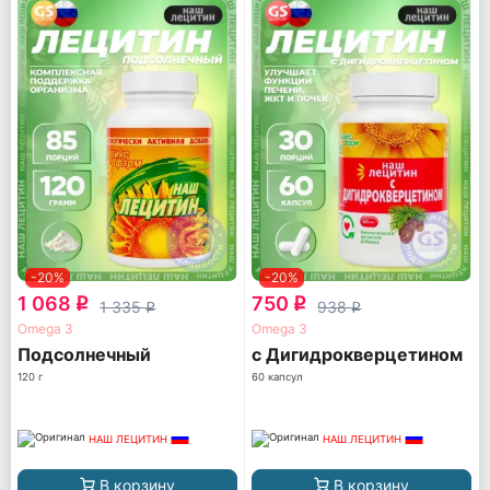
-20%
-20%
1 068
750
q
q
1 335
938
q
q
Omega 3
Omega 3
Подсолнечный
с Дигидрокверцетином
120 г
60 капсул
НАШ ЛЕЦИТИН
НАШ ЛЕЦИТИН
В корзину
В корзину