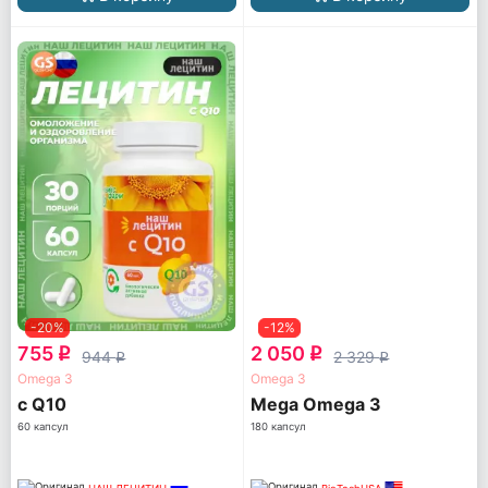
-20%
-12%
755
2 050
q
q
944
2 329
q
q
Omega 3
Omega 3
с Q10
Mega Omega 3
60 капсул
180 капсул