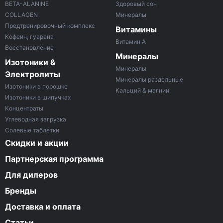
BETA-ALANINE
Здоровый сон
COLLAGEN
Минералы
Предтренировочный комплекс
Витамины
Кофеин, гуарана
Витамин A
Восстановление
Минералы
Изотоники &
Минералы
Электролиты
Минералы раздельные
Изотоники в порошке
Кальций & магний
Изотоники в шипучках
Концентраты
Углеводная загрузка
Солевые таблетки
Скидки и акции
Партнерская программа
Для дилеров
Бренды
Доставка и оплата
Статьи