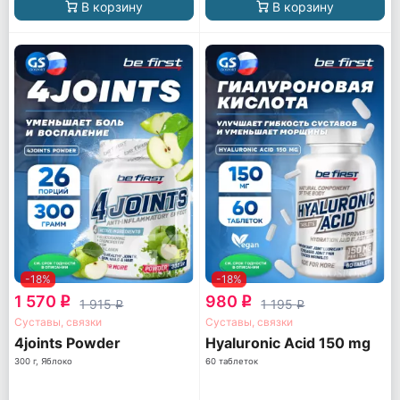
В корзину
В корзину
-18%
-18%
1 570
980
q
q
1 915
1 195
q
q
Суставы, связки
Суставы, связки
4joints Powder
Hyaluronic Acid 150 mg
300 г, Яблоко
60 таблеток