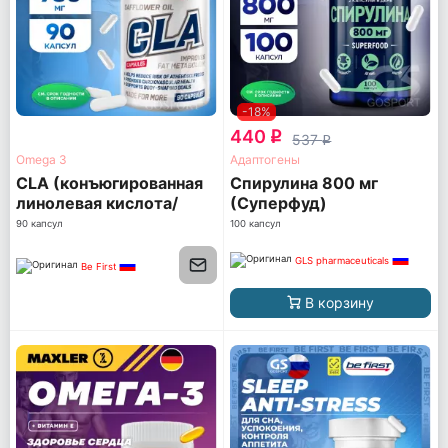
-18%
440
q
537
q
Omega 3
Адаптогены
CLA (конъюгированная
Спирулина 800 мг
линолевая кислота/
(Суперфуд)
КЛА/КЛК)
90 капсул
100 капсул
GLS pharmaceuticals
Be First
В корзину