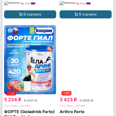
Be First
Be First
В корзину
В корзину
-12%
-12%
5 234
3 423
q
q
5 947
3 889
q
q
Суставы, связки
Суставы, связки
ФОРТЕ (Geladrink Forte)
Arthro Forte