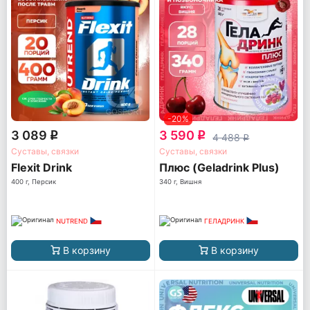
-20%
3 089
3 590
q
q
4 488
q
Суставы, связки
Суставы, связки
Flexit Drink
Плюс (Geladrink Plus)
400 г, Персик
340 г, Вишня
NUTREND
ГЕЛАДРИНК
В корзину
В корзину