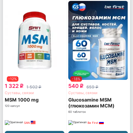
-12%
-18%
1 322
540
q
q
1 502
659
q
q
Суставы, связки
Суставы, связки
MSM 1000 mg
Glucosamine MSM
(глюкозамин МСМ)
120 капсул
60 таблеток
SAN
Be First