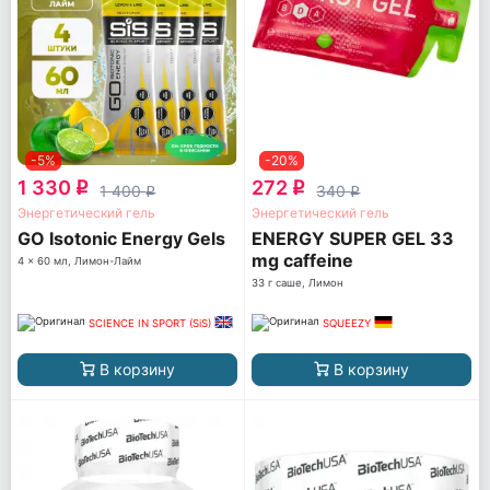
-5%
-20%
1 330
272
q
q
1 400
340
q
q
Энергетический гель
Энергетический гель
GO Isotonic Energy Gels
ENERGY SUPER GEL 33
mg caffeine
4 x 60 мл, Лимон-Лайм
33 г саше, Лимон
SCIENCE IN SPORT (SiS)
SQUEEZY
В корзину
В корзину