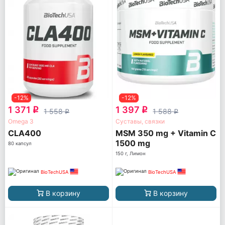
-12%
-12%
1 371
1 397
q
q
1 558
1 588
q
q
Omega 3
Суставы, связки
CLA400
MSM 350 mg + Vitamin C
1500 mg
80 капсул
150 г, Лимон
BioTechUSA
BioTechUSA
В корзину
В корзину