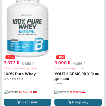
-10%
-18%
7 973
3 990
q
q
8 859
4 866
q
q
Сывороточный протеин
Для кожи вокруг глаз
100% Pure Whey
YOUTH GEMS PRO Гель
для век
2270 г, Без вкуса
200 мл
BioTechUSA
PEPTIDES
В корзину
В корзину