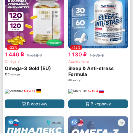
-22%
-18%
1 440
1 130
q
q
1 846
1 378
q
q
Omega 3
Адаптогены
Omega-3 Gold (EU)
Sleep & Anti-stress
Formula
120 капсул
60 капсул
MAXLER
Be First
В корзину
В корзину