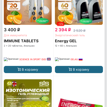
-5%
3 400
2 394
q
q
2 520
q
Для иммунитета
Энергетический гель
IMMUNE TABLETS
Energy GEL
2 x 20 таблеток, Апельсин
12 x 60 г, Апельсин
SCIENCE IN SPORT (SiS)
GEL4U
В корзину
В корзину