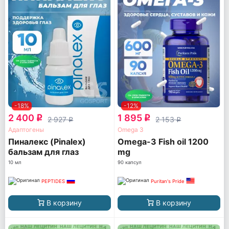
-18%
-12%
2 400
1 895
q
q
2 927
2 153
q
q
Адаптогены
Omega 3
Пиналекс (Pinalex)
Omega-3 Fish oil 1200
бальзам для глаз
mg
10 мл
90 капсул
PEPTIDES
Puritan's Pride
В корзину
В корзину