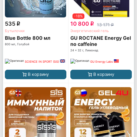
-18%
535
10 800
q
q
13 171
q
Бутылочки
Энергетический гель
Blue Bottle 800 мл
GU ROCTANE Energy Gel
no caffeine
800 мл, Голубой
24 x 32 г, Лимонад
SCIENCE IN SPORT (SiS)
GU Energy Labs
В корзину
В корзину