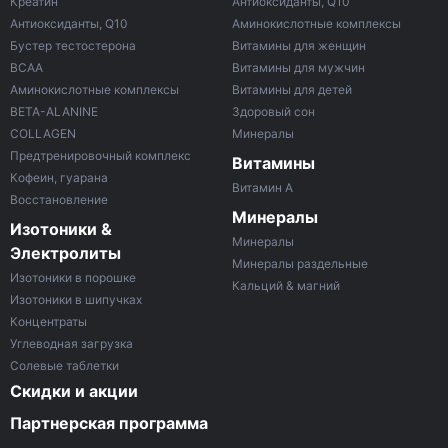
Креатин
Антиоксиданты, Q10
Антиоксиданты, Q10
Аминокислотные комплексы
Бустер тестостерона
Витамины для женщин
ВСАА
Витамины для мужчин
Аминокислотные комплексы
Витамины для детей
BETA-ALANINE
Здоровый сон
COLLAGEN
Минералы
Предтренировочный комплекс
Витамины
Кофеин, гуарана
Витамин A
Восстановление
Минералы
Изотоники &
Минералы
Электролиты
Минералы раздельные
Изотоники в порошке
Кальций & магний
Изотоники в шипучках
Концентраты
Углеводная загрузка
Солевые таблетки
Скидки и акции
Партнерская программа