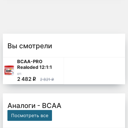
Вы смотрели
BCAA-PRO
Realoded 12:1:1
от:
2 482
q
2 821
q
Аналоги - ВСАА
Посмотреть все