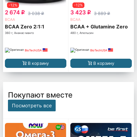
-12%
-12%
2 674
3 423
q
q
3 038
3 889
q
q
ВСАА
ВСАА
BCAA Zero 2:1:1
BCAA + Glutamine Zero
360 г, Ананас-манго
480 г, Апельсин
BioTechUSA
BioTechUSA
В корзину
В корзину
Покупают вместе
Посмотреть все