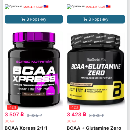
MAXLER (USA)
MAXLER (USA)
В корзину
В корзину
-12%
-12%
3 507
3 423
q
q
3 985
3 889
q
q
ВСАА
ВСАА
BCAA Xpress 2:1:1
BCAA + Glutamine Zero