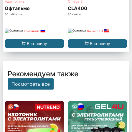
Адаптогены
Omega 3
Офтальмо
CLA400
30 таблеток
80 капсул
Компливит
BioTechUSA
В корзину
В корзину
Рекомендуем также
Посмотреть все