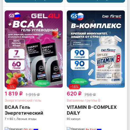
-5%
-18%
1 819
620
q
q
1 915
756
q
q
Энергетический гель
Витамины группы B
BCAA Гель
VITAMIN B-COMPLEX
Энергетический
DAILY
7 x 60 г, Лесные ягоды
90 капсул
GEL4U
Be First