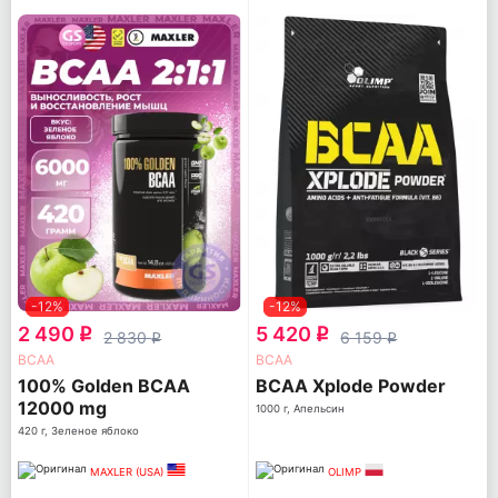
-12%
-12%
2 490
5 420
q
q
2 830
6 159
q
q
ВСАА
ВСАА
100% Golden BCAA
BCAA Xplode Powder
12000 mg
1000 г, Апельсин
420 г, Зеленое яблоко
MAXLER (USA)
OLIMP