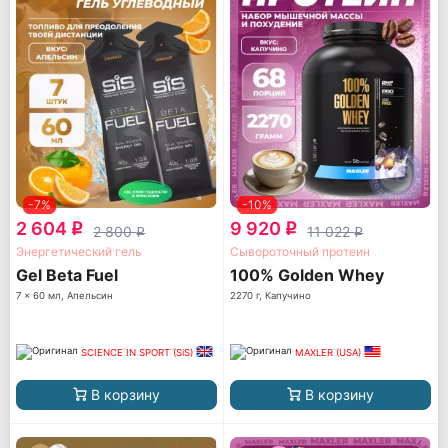
-7%
-10%
2 604
9 920
q
q
2 800
11 022
q
q
Энергетический гель
Сывороточный протеин
Gel Beta Fuel
100% Golden Whey
7 x 60 мл, Апельсин
2270 г, Капучино
SCIENCE IN SPORT (SiS)
MAXLER (USA)
В корзину
В корзину