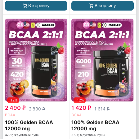
В корзину
В корзину
-12%
-12%
2 490
1 420
q
q
2 830
1 614
q
q
ВСАА
ВСАА
100% Golden BCAA
100% Golden BCAA
12000 mg
12000 mg
420 г, Фруктовый пунш
210 г, Фруктовый пунш