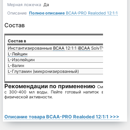
Мерная ложечка
Да
Описание
Полное описание
BCAA-PRO Realoded 12:1:1
Состав
Состав в
11,47 
Инстантизированные
ВСАА
12:1:1 i
BCAA
SolvTV
7,5 мг
L-Лейцин
6,3 г
L-Изолейцин
525 м
L-Валин
525 м
L-Глутамин (микронизированный)
2,5 г
Рекомендации по применению
Смешайте одну
с 300-400 мл воды. Пейте готовый напиток в течение и 
физической активности.
Описание товара BCAA-PRO Realoded 12:1:1 >>>