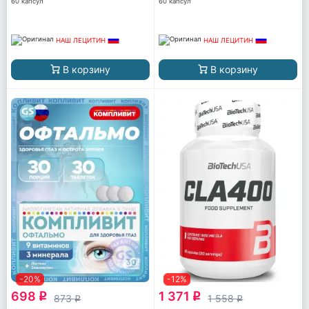
60 капсул
60 капсул
НАШ ЛЕЦИТИН
НАШ ЛЕЦИТИН
В корзину
В корзину
-20%
-12%
698
1 371
q
q
873
1 558
q
q