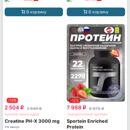
В корзину
В корзину
-12%
-10%
2 504
7 988
q
q
2 846
8 875
q
q
Креатин моногидрат
Сывороточный протеин
Creatine PH-X 3000 mg
Sportein Enriched
Protein
210 капсул