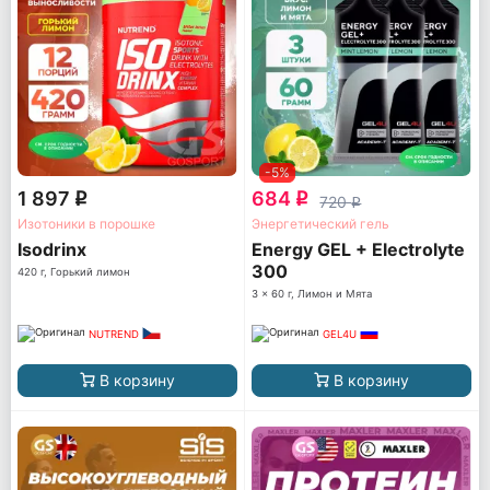
-5%
1 897
684
q
q
720
q
Изотоники в порошке
Энергетический гель
Isodrinx
Energy GEL + Electrolyte
300
420 г, Горький лимон
3 x 60 г, Лимон и Мята
NUTREND
GEL4U
В корзину
В корзину