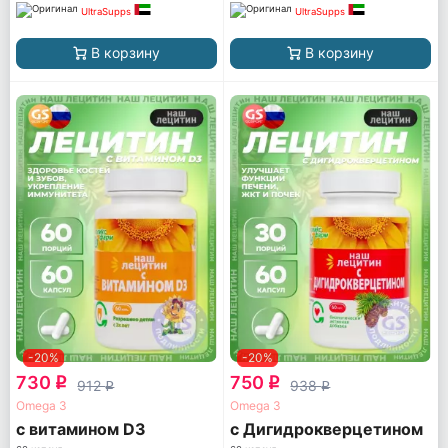
UltraSupps
UltraSupps
В корзину
В корзину
-20%
-20%
730
750
q
q
912
938
q
q
Omega 3
Omega 3
с витамином D3
с Дигидрокверцетином