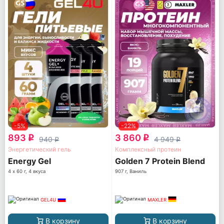
-5%
-22%
893
3 860
q
q
940
4 949
q
q
Энергетический гель
Комплексный протеин
Energy Gel
Golden 7 Protein Blend
4 х 60 г, 4 вкуса
907 г, Ваниль
GEL4U
MAXLER
В корзину
В корзину