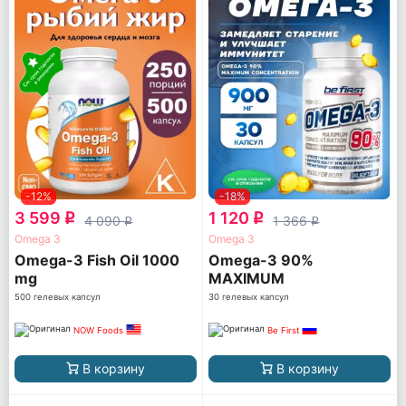
-12%
-18%
3 599
1 120
q
q
4 090
1 366
q
q
Omega 3
Omega 3
Omega-3 Fish Oil 1000
Omega-3 90%
mg
MAXIMUM
CONCENTRATION
500 гелевых капсул
30 гелевых капсул
NOW Foods
Be First
В корзину
В корзину