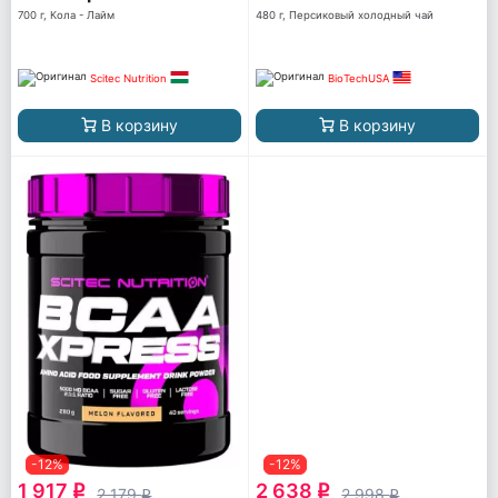
700 г, Кола - Лайм
480 г, Персиковый холодный чай
Scitec Nutrition
BioTechUSA
В корзину
В корзину
-12%
-12%
1 917
2 638
q
q
2 179
2 998
q
q