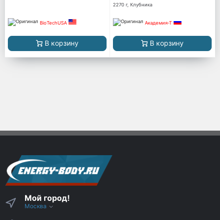
2270 г, Клубника
BioTechUSA
Академия-Т
В корзину
В корзину
Мой город!
Москва