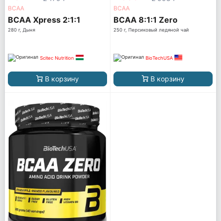
ВСАА
ВСАА
BCAA Xpress 2:1:1
BCAA 8:1:1 Zero
280 г, Дыня
250 г, Персиковый ледяной чай
Scitec Nutrition
BioTechUSA
В корзину
В корзину