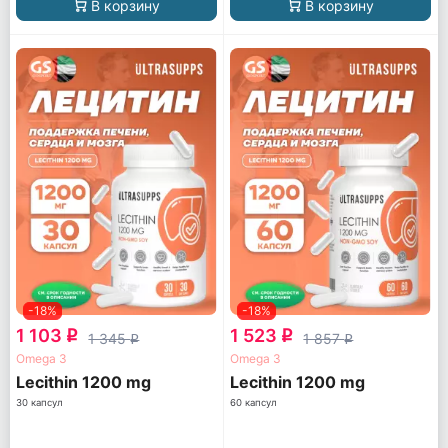
В корзину
В корзину
-18%
-18%
1 103
1 523
q
q
1 345
1 857
q
q
Omega 3
Omega 3
Lecithin 1200 mg
Lecithin 1200 mg
30 капсул
60 капсул