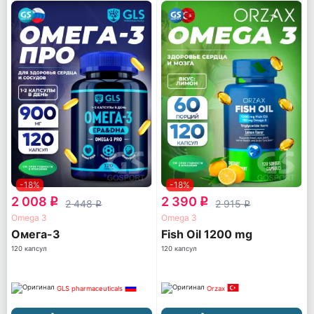
-18%
-18%
2 008
2 390
q
q
2 448
2 915
q
q
Omega 3
Omega 3
Омега-3
Fish Oil 1200 mg
120 капсул
120 капсул
GLS pharmaceuticals
Orzax