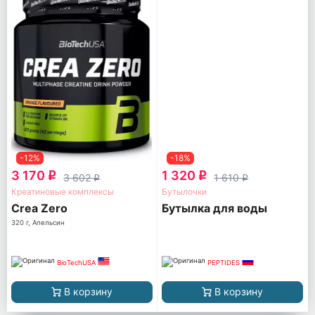
-12%
-18%
3 170
1 320
q
q
3 602
1 610
q
q
Креатиновые комплексы
Бутылочки
Crea Zero
Бутылка для воды
320 г, Апельсин
BioTechUSA
PEPTIDES
В корзину
В корзину