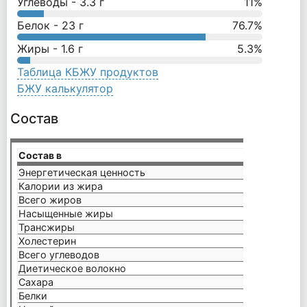
Углеводы -
3.3
г
11
%
Белок -
23
г
76.7
%
Жиры -
1.6
г
5.3
%
Таблица КБЖУ продуктов
БЖУ калькулятор
Состав
Состав в
30,24
Энергетическая ценность
120 к
Калории из жира
15 кк
Всего жиров
1.6 г
Насыщенные жиры
1 г
Трансжиры
0 г
Холестерин
45 мг
Всего углеводов
3.3 г
Диетическое волокно
0.5 г
Сахара
1 г
Белки
23 г