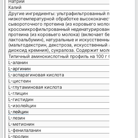
Натрий
60 мг
Калий
230 м
Другие ингредиенты: ультрафильтрованный подвергнуты
низкотемпературной обработке высококачественный кон
сывороточного протеина (из коровьего молока) (содерж
кроссмикрофильтрованный неденатурированный изолят 
протеина (из коровьего молока) (включает бета-лактогло
лактоальбумин), натуральные и искусственные ароматиз
(мальтодекстрин, декстроза, искусственный ароматизато
диоксид кремния), сукралоза. Содержит молоко и соевые
Типичный аминокислотный профиль на 100 г белка
L-аланин
3.71 г
L-аргинин
1.80 г
L-аспарагиновая кислота
8.11 г
L-цистеин
10.08 
L-глутаминовая кислота
15.79 
L-глицин
1.40 г
L-гистидин
1.50 г
L-изолейцин
4.70 г
L-лейцин
8.30 г
L-лезин
6.90 г
L-метионин
1.60 г
L-фенилаланин
2.60 г
L-пролин
4.20 г