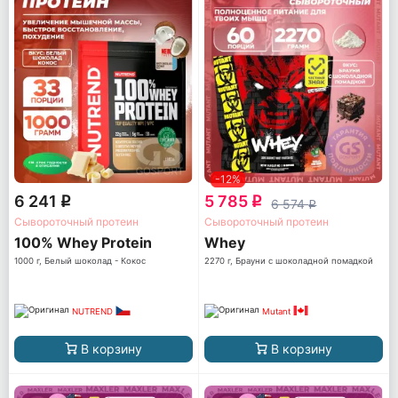
-12%
6 241
5 785
q
q
6 574
q
Сывороточный протеин
Сывороточный протеин
100% Whey Protein
Whey
1000 г, Белый шоколад - Кокос
2270 г, Брауни с шоколадной помадкой
NUTREND
Mutant
В корзину
В корзину