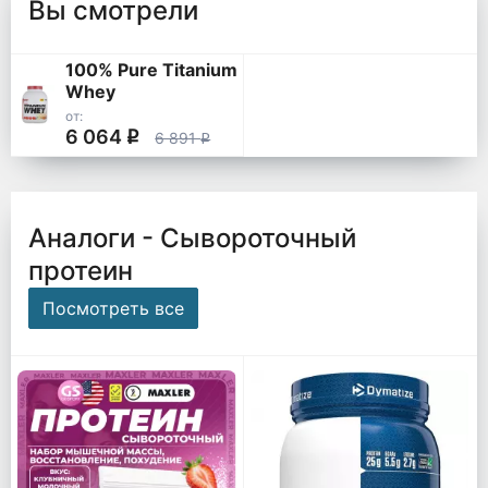
Вы смотрели
100% Pure Titanium
Whey
от:
6 064
q
6 891
q
Аналоги - Сывороточный
протеин
Посмотреть все