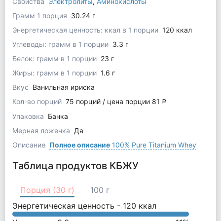
Свойства
Электролиты
,
Аминокислоты
Грамм 1 порция
30.24 г
Энергетическая ценность: ккал в 1 порции
120 ккал
Углеводы: грамм в 1 порции
3.3 г
Белок: грамм в 1 порции
23 г
Жиры: грамм в 1 порции
1.6 г
Вкус
Ванильная ириска
Кол-во порций
75 порций / цена порции 81
q
Упаковка
Банка
Мерная ложечка
Да
Описание
Полное описание
100% Pure Titanium Whey
Таблица продуктов КБЖУ
Порция (30 г)
100 г
Энергетическая ценность -
120
ккал