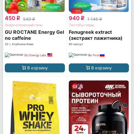
-18%
-18%
450
940
q
q
549
1 146
q
q
Энергетический гель
Тестобустеры
GU ROCTANE Energy Gel
Fenugreek extract
no caffeine
(экстракт пажитника)
32 г, Клубника-Киви
90 капсул
GU Energy Labs
Be First
В корзину
В корзину