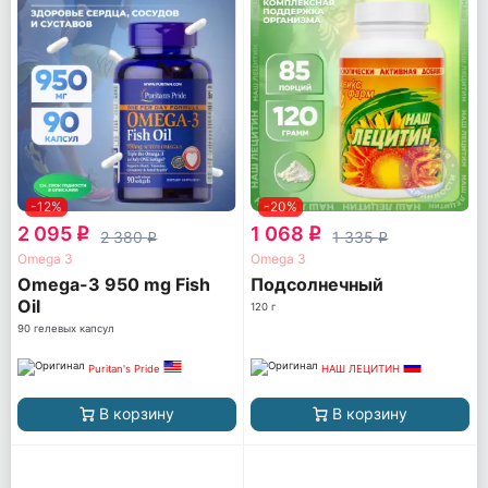
-12%
-20%
2 095
1 068
q
q
2 380
1 335
q
q
Omega 3
Omega 3
Omega-3 950 mg Fish
Подсолнечный
Oil
120 г
90 гелевых капсул
Puritan's Pride
НАШ ЛЕЦИТИН
В корзину
В корзину