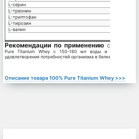
L-серин
3.60 г
L-треонин
4.91 г
L-триптофан
1.30 г
L-тирозин
2.30 г
L-валин
4.40 г
Рекомендации по применению
Смешайте од
Pure Titanium Whey с 150-180 мл воды и принимайте
удовлетворения потребностей организма в белке.
Описание товара 100% Pure Titanium Whey >>>