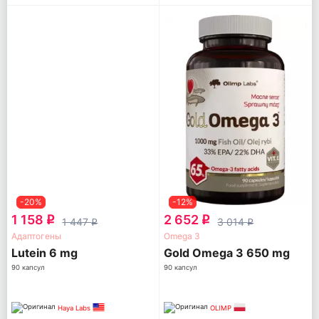
-20%
-12%
1 158
2 652
q
q
1 447
3 014
q
q
Адаптогены
Omega 3
Lutein 6 mg
Gold Omega 3 650 mg
90 капсул
90 капсул
Haya Labs
OLIMP