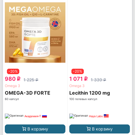
-20%
-20%
980
1 071
q
q
1 225
1 339
q
q
Omega 3
Omega 3
OMEGA-3D FORTE
Lecithin 1200 mg
60 капсул
100 гелевых капсул
Академия-Т
Haya Labs
В корзину
В корзину