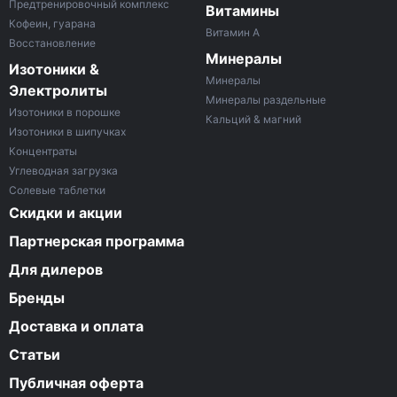
Предтренировочный комплекс
Витамины
Кофеин, гуарана
Витамин A
Восстановление
Минералы
Изотоники &
Минералы
Электролиты
Минералы раздельные
Изотоники в порошке
Кальций & магний
Изотоники в шипучках
Концентраты
Углеводная загрузка
Солевые таблетки
Скидки и акции
Партнерская программа
Для дилеров
Бренды
Доставка и оплата
Статьи
Публичная оферта