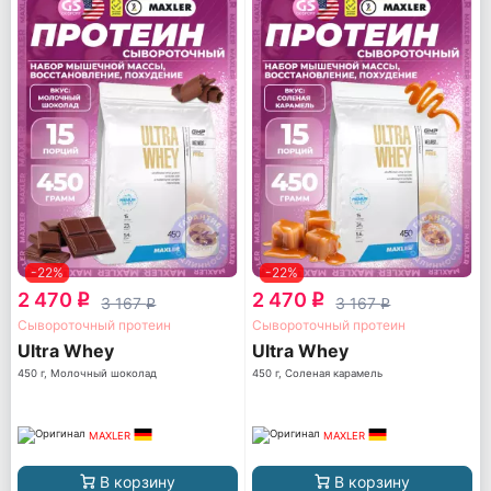
-22%
-22%
2 470
2 470
q
q
3 167
3 167
q
q
Сывороточный протеин
Сывороточный протеин
Ultra Whey
Ultra Whey
450 г, Молочный шоколад
450 г, Соленая карамель
MAXLER
MAXLER
В корзину
В корзину