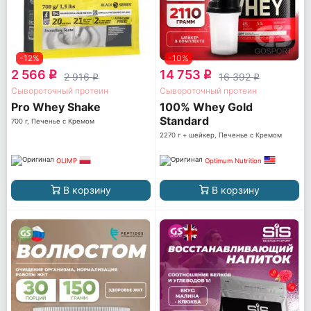
-12%
-10%
2 566
14 753
q
q
2 916
16 392
q
q
Сывороточный протеин
Сывороточный протеин
Pro Whey Shake
100% Whey Gold
Standard
700 г, Печенье с Кремом
2270 г + шейкер, Печенье с Кремом
OLIMP
Optimum Nutrition
В корзину
В корзину