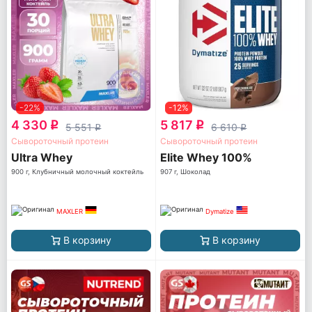
-22%
-12%
4 330
5 817
q
q
5 551
6 610
q
q
Сывороточный протеин
Сывороточный протеин
Ultra Whey
Elite Whey 100%
900 г, Клубничный молочный коктейль
907 г, Шоколад
MAXLER
Dymatize
В корзину
В корзину