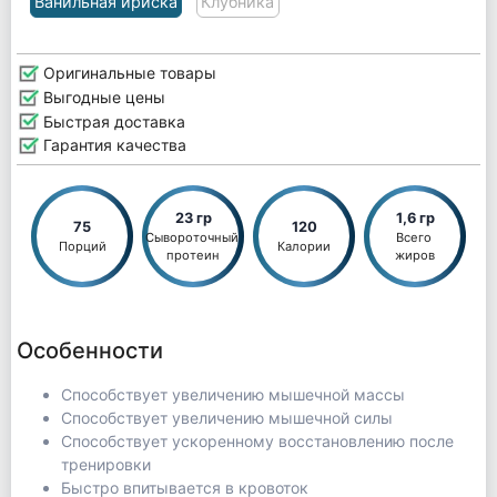
Ванильная ириска
Клубника
Оригинальные товары
Выгодные цены
Быстрая доставка
Гарантия качества
23 гр
1,6 гр
75
120
Сывороточный 
Всего 
Порций
Калории
протеин
жиров
Особенности
Способствует увеличению мышечной массы
Способствует увеличению мышечной силы
Способствует ускоренному восстановлению после
тренировки
Быстро впитывается в кровоток