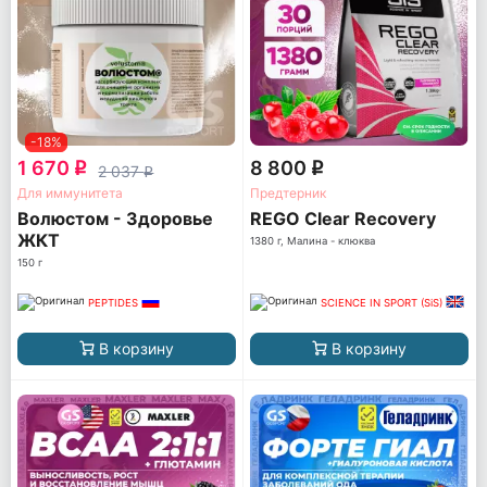
-18%
1 670
8 800
q
q
2 037
q
Для иммунитета
Предтерник
Волюстом - Здоровье
REGO Clear Recovery
ЖКТ
1380 г, Малина - клюква
150 г
PEPTIDES
SCIENCE IN SPORT (SiS)
В корзину
В корзину