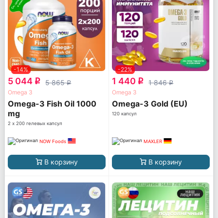
-14%
-22%
5 044
1 440
q
q
5 865
1 846
q
q
Omega 3
Omega 3
Omega-3 Fish Oil 1000
Omega-3 Gold (EU)
mg
120 капсул
2 х 200 гелевых капсул
NOW Foods
MAXLER
В корзину
В корзину