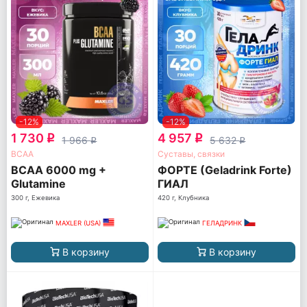
-12%
-12%
1 730
4 957
q
q
1 966
5 632
q
q
ВСАА
Суставы, связки
BCAA 6000 mg +
ФОРТЕ (Geladrink Forte)
Glutamine
ГИАЛ
300 г, Ежевика
420 г, Клубника
MAXLER (USA)
ГЕЛАДРИНК
В корзину
В корзину