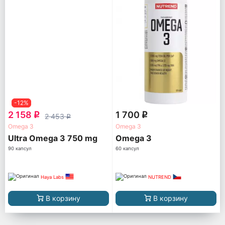
-12%
2 158
1 700
q
q
2 453
q
Omega 3
Omega 3
Ultra Omega 3 750 mg
Omega 3
90 капсул
60 капсул
Haya Labs
NUTREND
В корзину
В корзину