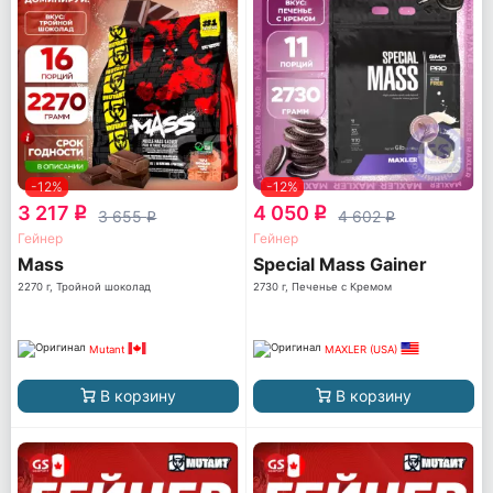
-12%
-12%
3 217
4 050
q
q
3 655
4 602
q
q
Гейнер
Гейнер
Mass
Special Mass Gainer
2270 г, Тройной шоколад
2730 г, Печенье с Кремом
Mutant
MAXLER (USA)
В корзину
В корзину