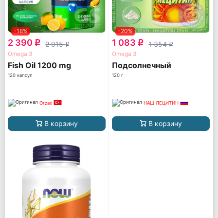
-18%
-20%
2 390
1 083
q
q
2 915
1 354
q
q
Omega 3
Omega 3
Fish Oil 1200 mg
Подсолнечный
120 капсул
120 г
Orzax
НАШ ЛЕЦИТИН
В корзину
В корзину