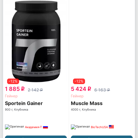
-12%
-12%
1 885
5 424
q
q
2 142
6 163
q
q
Гейнер
Гейнер
Sportein Gainer
Muscle Mass
900 г, Клубника
4000 г, Клубника
Академия-Т
BioTechUSA