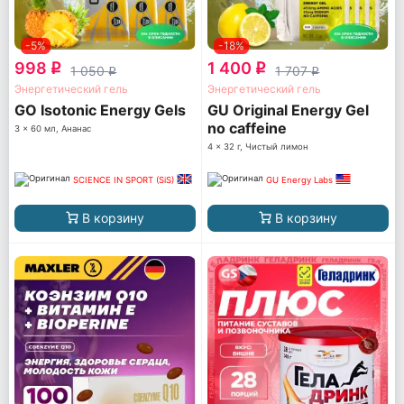
-5%
-18%
998
1 400
q
q
1 050
1 707
q
q
Энергетический гель
Энергетический гель
GO Isotonic Energy Gels
GU Original Energy Gel
no caffeine
3 x 60 мл, Ананас
4 x 32 г, Чистый лимон
SCIENCE IN SPORT (SiS)
GU Energy Labs
В корзину
В корзину