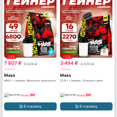
-10%
-12%
7 807
3 494
q
q
8 674
3 970
q
q
Гейнер
Гейнер
Mass
Mass
6800 г + шейкер, Ванильное мороженое
2270 г + шейкер, Печенье и крем
Mutant
Mutant
В корзину
В корзину