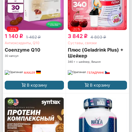
-22%
-20%
1 140
3 842
q
q
1 462
4 803
q
q
Антиоксиданты, Q10
Суставы, связки
Coenzyme Q10
Плюс (Geladrink Plus) +
Шейкер
30 капсул
340 г + шейкер, Вишня
MAXLER
ГЕЛАДРИНК
В корзину
В корзину