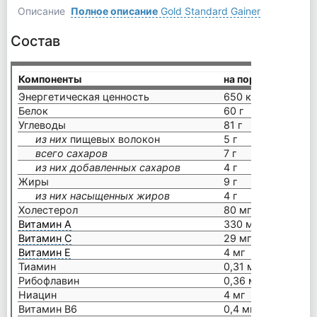
Описание
Полное описание
Gold Standard Gainer
Состав
Компоненты
на порцию (165 г)
Энергетическая ценность
650 ккал
Белок
60 г
Углеводы
81 г
из них
пищевых волокон
5 г
всего сахаров
7 г
из них добавленных сахаров
4 г
Жиры
9 г
из них насыщенных жиров
4 г
Холестерол
80 мг
Витамин А
330 мкг
Витамин С
29 мг
Витамин Е
4 мг
Тиамин
0,31 мг
Рибофлавин
0,36 мг
Ниацин
4 мг
Витамин В6
0,4 мг