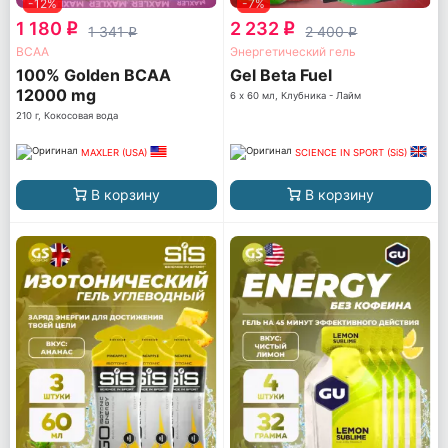
-12%
-7%
1 180
2 232
q
q
1 341
2 400
q
q
ВСАА
Энергетический гель
100% Golden BCAA
Gel Beta Fuel
12000 mg
6 х 60 мл, Клубника - Лайм
210 г, Кокосовая вода
MAXLER (USA)
SCIENCE IN SPORT (SiS)
В корзину
В корзину