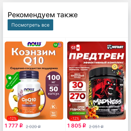
Рекомендуем также
Посмотреть все
-12%
-12%
1 777
1 805
q
q
2 020
2 051
q
q