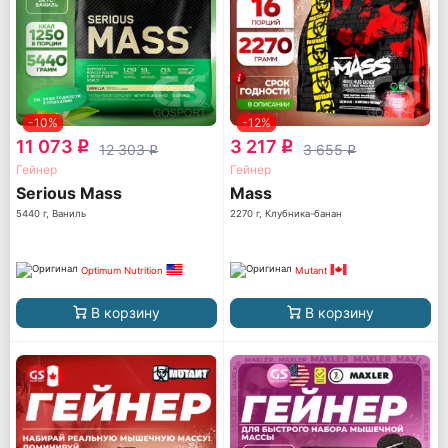
-10%
-12%
11 073
3 217
q
q
12 303
3 655
q
q
Гейнер
Гейнер
Serious Mass
Mass
5440 г, Ваниль
2270 г, Клубника-банан
Optimum Nutrition
Mutant
В корзину
В корзину