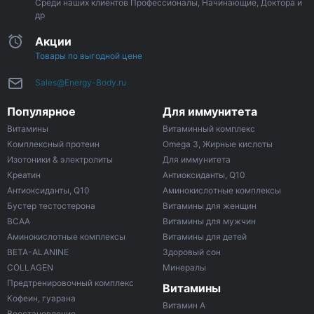
Среди наших клиентов Профессионалы, Начинающие, Доктора и
др
Акции
Товары по выгодной цене
Sales@Energy-Body.ru
Популярное
Для иммунитета
Витамины
Витаминный комплекс
Комплексный протеин
Omega 3, Жирные кислоты
Изотоники & электролиты
Для иммунитета
Креатин
Антиоксиданты, Q10
Антиоксиданты, Q10
Аминокислотные комплексы
Бустер тестостерона
Витамины для женщин
ВСАА
Витамины для мужчин
Аминокислотные комплексы
Витамины для детей
BETA-ALANINE
Здоровый сон
COLLAGEN
Минералы
Предтренировочный комплекс
Витамины
Кофеин, гуарана
Витамин A
Восстановление