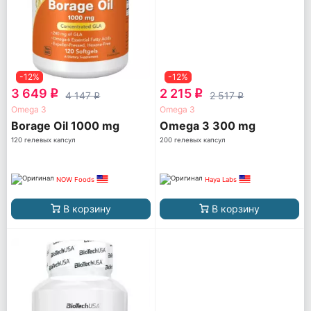
-12%
-12%
3 649
2 215
q
q
4 147
2 517
q
q
Omega 3
Omega 3
Borage Oil 1000 mg
Omega 3 300 mg
120 гелевых капсул
200 гелевых капсул
NOW Foods
Haya Labs
В корзину
В корзину