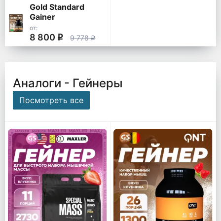
Gold Standard
Gainer
от:
8 800
q
9 778
q
Аналоги - Гейнеры
Посмотреть все