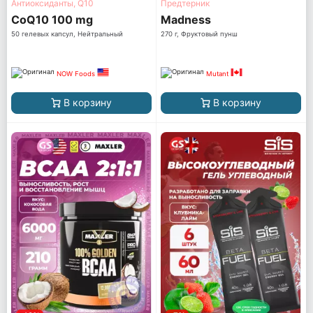
Антиоксиданты, Q10
Предтерник
CoQ10 100 mg
Madness
50 гелевых капсул, Нейтральный
270 г, Фруктовый пунш
NOW Foods
Mutant
В корзину
В корзину