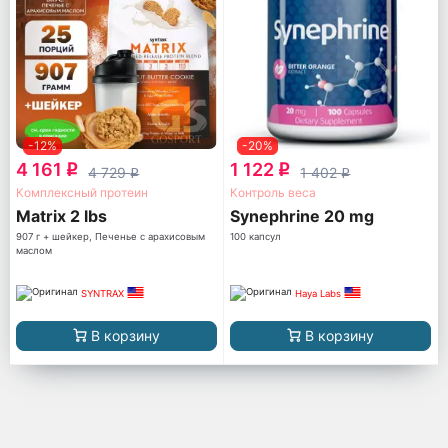
-12%
-20%
4 161
1 122
q
q
4 729
1 402
q
q
Комплексный протеин
Контроль веса
Matrix 2 lbs
Synephrine 20 mg
907 г + шейкер, Печенье с арахисовым
100 капсул
маслом
SYNTRAX
Haya Labs
В корзину
В корзину