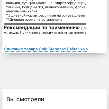
кальция, сульфат марганца, гидрохлорид пиридоксина, риб
тиамина, йодид калия, цианокобаламин, фолиевая кислота), 
ацесульфам калия.
*% дневной нормы рассчитан на основе диеты в 2000 калор
**Дневная норма не установлена.
Рекомендации по применению
Добавьте одну п
мл воды. Принимайте между основными приемами пищи и/или
Описание товара Gold Standard Gainer >>>
Вы смотрели