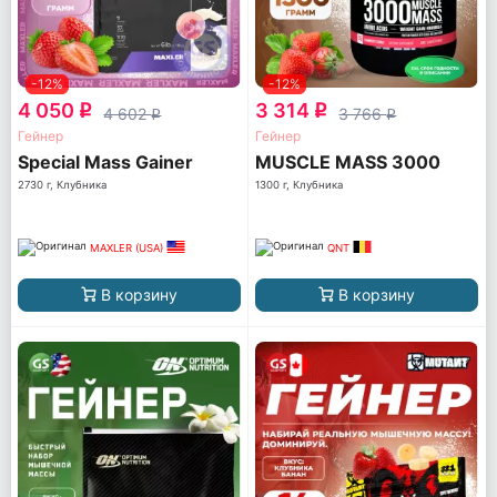
-12%
-12%
4 050
3 314
q
q
4 602
3 766
q
q
Гейнер
Гейнер
Special Mass Gainer
MUSCLE MASS 3000
2730 г, Клубника
1300 г, Клубника
MAXLER (USA)
QNT
В корзину
В корзину