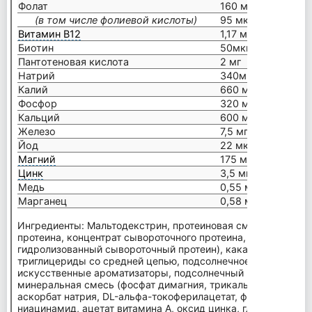
Фолат
160 мкг DFE
(в том числе фолиевой кислоты)
95 мкг
Витамин В12
1,17 мкг
Биотин
50мкг
Пантотеновая кислота
2 мг
Натрий
340мг
Калий
660 мг
Фосфор
320 мг
Кальций
600 мг
Железо
7,5 мг
Йод
22 мкг
Магний
175 мг
Цинк
3,5 мг
Медь
0,55 мг
Марганец
0,58 мг
Ингредиенты: Мальтодекстрин, протеиновая смесь (изолят 
протеина, концентрат сывороточного протеина,
казеина
т кал
гидролизованный сывороточный протеин), какао (щелочной 
триглицериды со средней цепью, подсолнечное масло, нату
искусственные ароматизаторы, подсолнечный и/или соевый 
минеральная смесь (фосфат димагния, трикальций фосфат, 
аскорбат натрия, DL-альфа-токоферилацетат, фумарат желез
ниацинамид, ацетат витамина А, оксид цинка, глюконат меди