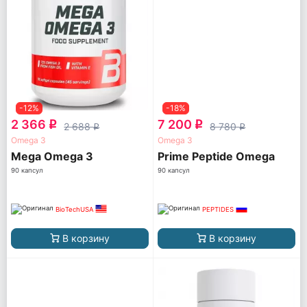
-12%
-18%
2 366
7 200
q
q
2 688
8 780
q
q
Omega 3
Omega 3
Mega Omega 3
Prime Peptide Omega
90 капсул
90 капсул
BioTechUSA
PEPTIDES
В корзину
В корзину