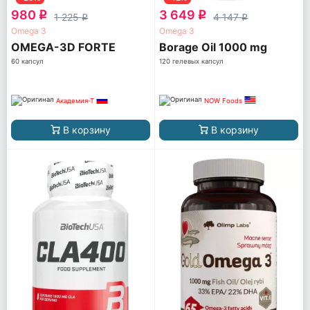
980
3 649
q
q
1 225
4 147
q
q
Omega 3
Omega 3
OMEGA-3D FORTE
Borage Oil 1000 mg
60 капсул
120 гелевых капсул
Академия-Т
NOW Foods
В корзину
В корзину