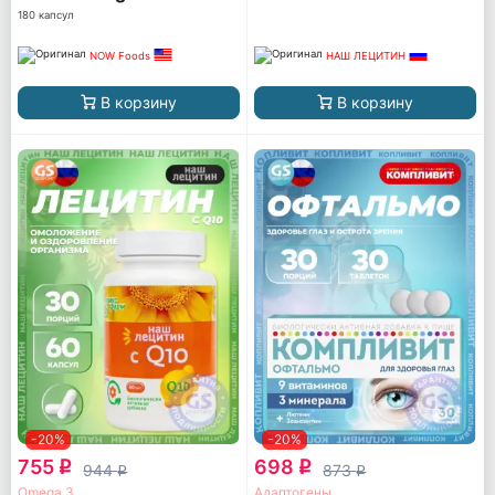
180 капсул
NOW Foods
НАШ ЛЕЦИТИН
В корзину
В корзину
-20%
-20%
755
698
q
q
944
873
q
q
Omega 3
Адаптогены