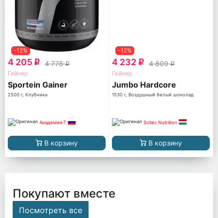
-12%
-12%
4 205
4 232
q
q
4 778
4 809
q
q
Гейнер
Гейнер
Sportein Gainer
Jumbo Hardcore
2500 г, Клубника
1530 г, Воздушный белый шоколад
Академия-Т
Scitec Nutrition
В корзину
В корзину
Покупают вместе
Посмотреть все