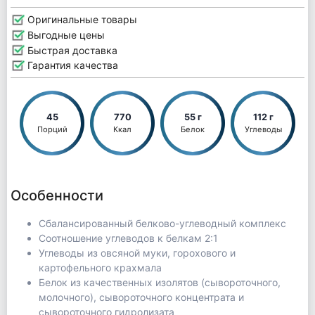
Оригинальные товары
Выгодные цены
Быстрая доставка
Гарантия качества
45
770
55 г
112 г
Порций
Ккал
Белок
Углеводы
Особенности
Сбалансированный белково-углеводный комплекс
Соотношение углеводов к белкам 2:1
Углеводы из овсяной муки, горохового и
картофельного крахмала
Белок из качественных изолятов (сывороточного,
молочного), сывороточного концентрата и
сывороточного гидролизата