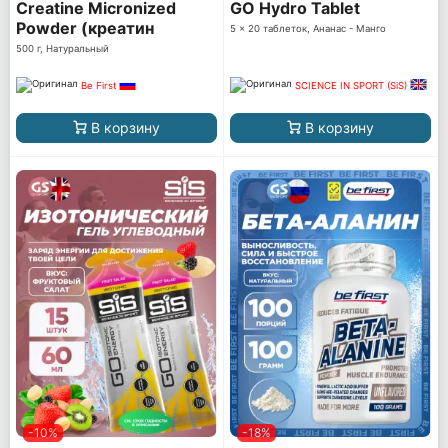
Creatine Micronized
GO Hydro Tablet
Powder (креатин
5 x 20 таблеток, Ананас - Манго
моногидрат)
500 г, Натуральный
Be First
SCIENCE IN SPORT (SiS)
В корзину
В корзину
-10%
-18%