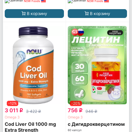
NOW Foods
NOW Foods
В корзину
В корзину
-12%
-20%
3 011
756
q
q
3 422
946
q
q
Omega 3
Omega 3
Cod Liver Oil 1000 mg
с Дигидрокверцетином
Extra Strength
60 капсул