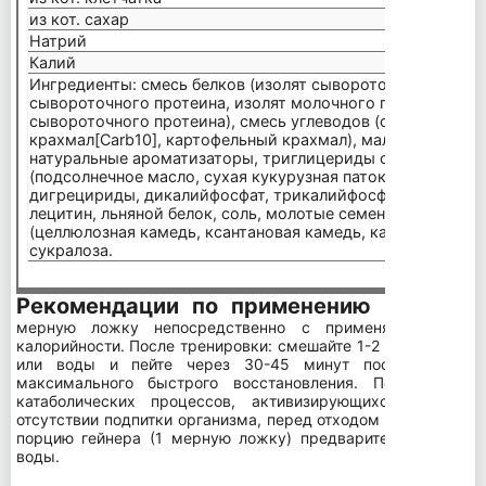
из кот. сахар
11 г
Натрий
620 м
Калий
600 м
Ингредиенты: смесь белков (изолят сывороточного проте
сывороточного протеина, изолят молочного протеина, ги
сывороточного протеина), смесь углеводов (овсяная мука
крахмал[Carb10], картофельный крахмал), мальтодекстрин
натуральные ароматизаторы, триглицериды средней цепи
(подсолнечное масло, сухая кукурузная патока,
казеина
т 
дигрецириды, дикалийфосфат, трикалийфосфат, соевый ле
лецитин, льняной белок, соль, молотые семена чиа, смесь
(целлюлозная камедь, ксантановая камедь, каррагинан), 
сукралоза.
Рекомендации по применению
Между прие
мерную ложку непосредственно с применяемой пищ
калорийности. После тренировки: смешайте 1-2 мерных лож
или воды и пейте через 30-45 минут после трениро
максимального быстрого восстановления. Перед сном
катаболических процессов, активизирующихся во вре
отсутствии подпитки организма, перед отходом ко сну за 45
порцию гейнера (1 мерную ложку) предварительно смеша
воды.