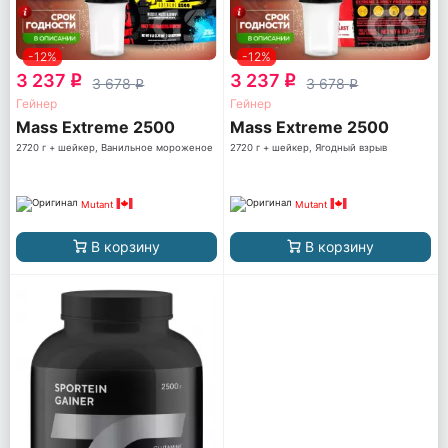
-12%
-12%
3 237
3 237
q
q
3 678
3 678
q
q
Гейнер
Гейнер
Mass Extreme 2500
Mass Extreme 2500
2720 г + шейкер, Ванильное мороженое
2720 г + шейкер, Ягодный взрыв
Mutant
Mutant
В корзину
В корзину