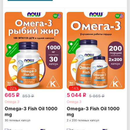
-22%
-14%
665
5 044
q
q
853
5 865
q
q
Omega 3
Omega 3
Omega-3 Fish Oil 1000
Omega-3 Fish Oil 1000
mg
mg
30 гелевых капсул
2 х 200 гелевых капсул