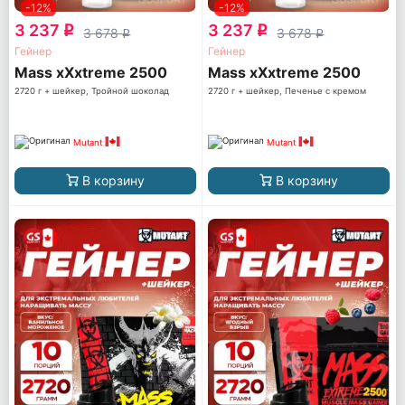
-12%
-12%
3 237
3 237
q
q
3 678
3 678
q
q
Гейнер
Гейнер
Mass xXxtreme 2500
Mass xXxtreme 2500
2720 г + шейкер, Тройной шоколад
2720 г + шейкер, Печенье с кремом
Mutant
Mutant
В корзину
В корзину