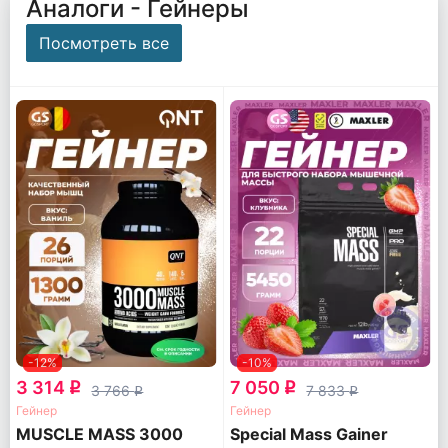
Аналоги - Гейнеры
Посмотреть все
-12%
-10%
3 314
7 050
q
q
3 766
7 833
q
q
Гейнер
Гейнер
MUSCLE MASS 3000
Special Mass Gainer