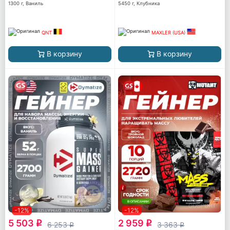
1300 г, Ваниль
5450 г, Клубника
QNT
MAXLER (USA)
В корзину
В корзину
-12%
-12%
5 503
2 959
q
q
6 253
3 363
q
q