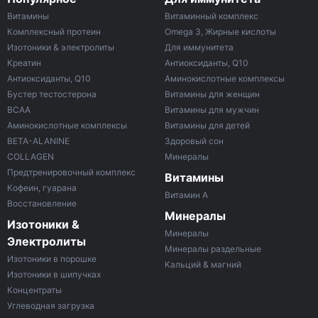
Витамины
Витаминный комплекс
Комплексный протеин
Omega 3, Жирные кислоты
Изотоники & электролиты
Для иммунитета
Креатин
Антиоксиданты, Q10
Антиоксиданты, Q10
Аминокислотные комплексы
Бустер тестостерона
Витамины для женщин
ВСАА
Витамины для мужчин
Аминокислотные комплексы
Витамины для детей
BETA-ALANINE
Здоровый сон
COLLAGEN
Минералы
Предтренировочный комплекс
Витамины
Кофеин, гуарана
Витамин A
Восстановление
Минералы
Изотоники &
Минералы
Электролиты
Минералы раздельные
Изотоники в порошке
Кальций & магний
Изотоники в шипучках
Концентраты
Углеводная загрузка