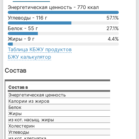
Энергетическая ценность -
770
ккал
Углеводы -
116
г
57.1
%
Белок -
55
г
27.1
%
Жиры -
9
г
4.4
%
Таблица КБЖУ продуктов
БЖУ калькулятор
Состав
Состав в
200 г
Энергетическая ценность
770 к
Калории из жиров
110 к
Белок
55 г
Жиры
12 г
из кот. насыщ. жиры
6 г
Холестерин
70 мг
Углеводы
112 г
из кот. клетчатка
4 г