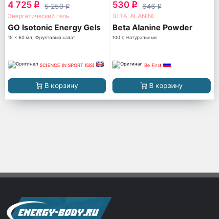
4 725
530
q
q
5 250
646
q
q
Энергетический гель
BETA-ALANINE
GO Isotonic Energy Gels
Beta Alanine Powder
15 x 60 мл, Фруктовый салат
100 г, Натуральный
SCIENCE IN SPORT (SiS)
Be First
В корзину
В корзину