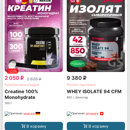
-22%
2 050
9 380
q
q
2 628
q
Креатин моногидрат
Изолят протеина
Creatine 100%
WHEY ISOLATE 94 CFM
Monohydrate
850 г, Шоколад
300 г
MAXLER
SPONSER
В корзину
В корзину