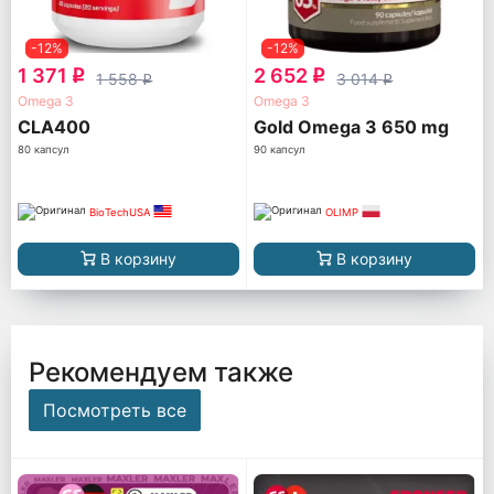
-12%
-12%
1 371
2 652
q
q
1 558
3 014
q
q
Omega 3
Omega 3
CLA400
Gold Omega 3 650 mg
80 капсул
90 капсул
BioTechUSA
OLIMP
В корзину
В корзину
Рекомендуем также
Посмотреть все