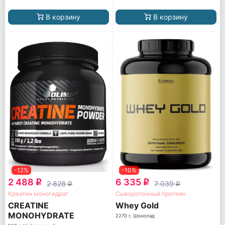
В корзину
В корзину
-12%
-10%
2 488
6 335
q
q
2 828
7 039
q
q
Креатин моногидрат
Сывороточный протеин
CREATINE
Whey Gold
MONOHYDRATE
2270 г, Шоколад