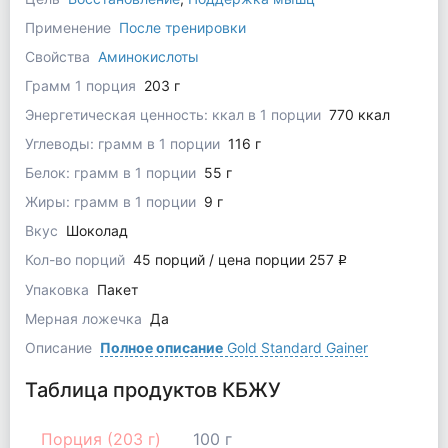
Применение
После тренировки
Свойства
Аминокислоты
Грамм 1 порция
203 г
Энергетическая ценность: ккал в 1 порции
770 ккал
Углеводы: грамм в 1 порции
116 г
Белок: грамм в 1 порции
55 г
Жиры: грамм в 1 порции
9 г
Вкус
Шоколад
Кол-во порций
45 порций / цена порции 257
q
Упаковка
Пакет
Мерная ложечка
Да
Описание
Полное описание
Gold Standard Gainer
Таблица продуктов КБЖУ
Порция (203 г)
100 г