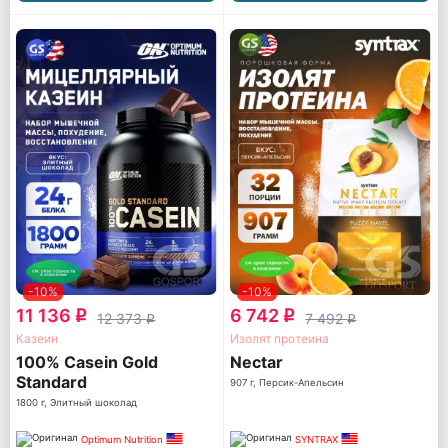
-10%
-10%
11 136
6 742
q
q
12 373
7 492
q
q
Казеин
Изолят протеина
100% Casein Gold
Nectar
Standard
907 г, Персик-Апельсин
1800 г, Элитный шоколад
Optimum Nutrition
SYNTRAX