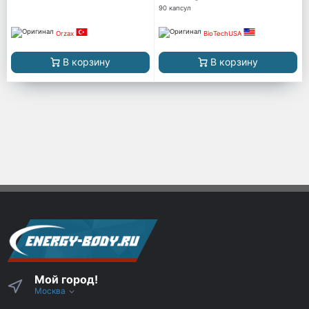
90 капсул
Orzax
BioTechUSA
В корзину
В корзину
Мой город!
Москва