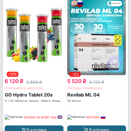
-10%
-18%
6 120
5 520
q
q
6 800
6 732
q
q
Изотоники в шипучках
Пептиды Хавинсона
GO Hydro Tablet 20s
Revilab ML 04
4 x 20 таблеток, Ананас - Манго, Ягоды
30 капсул
SCIENCE IN SPORT (SiS)
PEPTIDES
В корзину
В корзину