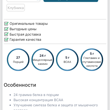
Клубника
Оригинальные товары
Выгодные цены
Быстрая доставка
Гарантия качества
5 г
24 г
27
5 г
Глютамин и 
Мицеллярный 
Порций
ВСАА
глутаминовая 
казеин
кислота
Особенности
24 грамма белка в порции
Высокая концентрация BCAA
Улучшение синтеза белка и защита от мышечного