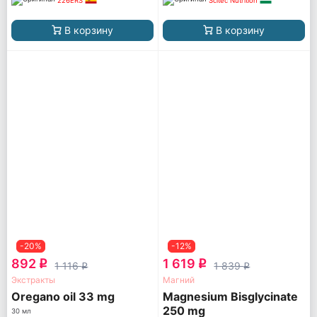
226ERS
Scitec Nutrition
В корзину
В корзину
-20%
-12%
892
1 619
q
q
1 116
1 839
q
q
Экстракты
Магний
Oregano oil 33 mg
Magnesium Bisglycinate
250 mg
30 мл