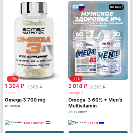
-12%
-12%
1 394
2 018
q
q
1 585
2 293
q
q
Omega 3
Omega 3
Omega 3 700 mg
Omega-3 60% + Men's
Multivitamin
100 капсул
2 x 60 капсул
Scitec Nutrition
Be First