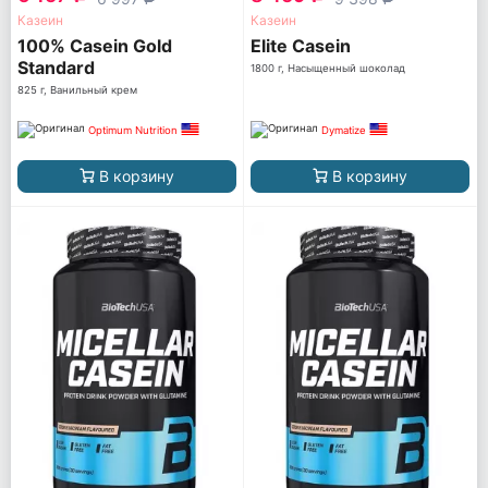
Казеин
Казеин
100% Casein Gold
Elite Casein
Standard
1800 г, Насыщенный шоколад
825 г, Ванильный крем
Optimum Nutrition
Dymatize
В корзину
В корзину