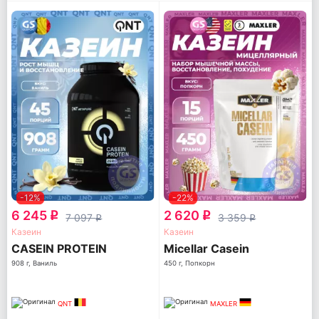
-12%
-22%
6 245
2 620
q
q
7 097
3 359
q
q
Казеин
Казеин
CASEIN PROTEIN
Micellar Casein
908 г, Ваниль
450 г, Попкорн
QNT
MAXLER