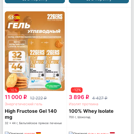
-10%
-12%
11 000
3 896
q
q
12 222
4 427
q
q
Энергетический гель
Изолят протеина
High Fructose Gel 140
100% Whey Isolate
mg
700 г, Шоколад
32 x 44 г, Бельгийское пряное печенье