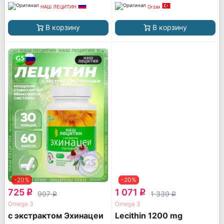
НАШ ЛЕЦИТИН
Orzax
В корзину
В корзину
-20%
-20%
725
1 071
q
q
907
1 339
q
q
Omega 3
Omega 3
с экстрактом Эхинацеи
Lecithin 1200 mg