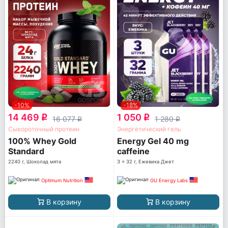
-10%
-18%
14 469
1 050
q
q
16 077
1 280
q
q
Сывороточный протеин
Энергетический гель
100% Whey Gold
Energy Gel 40 mg
Standard
caffeine
2240 г, Шоколад мята
3 x 32 г, Ежевика Джет
Optimum Nutrition
GU Energy Labs
В корзину
В корзину