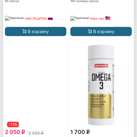
60 капсул
100 гелевых капсул
НАШ ЛЕЦИТИН
Haya Labs
В корзину
В корзину
-12%
2 050
1 700
q
q
2 329
q