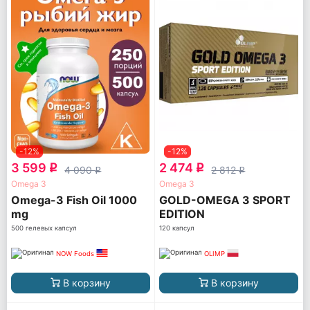
-12%
-12%
3 599
2 474
q
q
4 090
2 812
q
q
Omega 3
Omega 3
Omega-3 Fish Oil 1000
GOLD-OMEGA 3 SPORT
mg
EDITION
500 гелевых капсул
120 капсул
NOW Foods
OLIMP
В корзину
В корзину