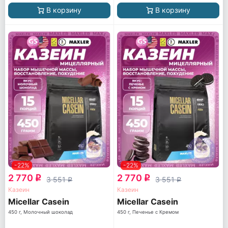
В корзину
В корзину
-22%
-22%
2 770
2 770
q
q
3 551
3 551
q
q
Казеин
Казеин
Micellar Casein
Micellar Casein
450 г, Молочный шоколад
450 г, Печенье с Кремом