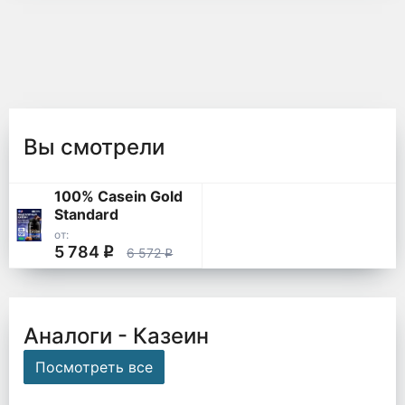
Вы смотрели
100% Casein Gold
Standard
от:
5 784
q
6 572
q
Аналоги - Казеин
Посмотреть все