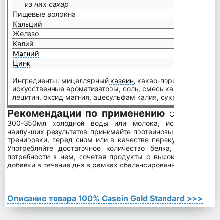
из них сахар
1 г
Пищевые волокна
1 г
Кальций
500 м
Железо
1,4 мг
Калий
200 м
Магний
85 мг
Цинк
11 мг
Ингредиенты: мицеллярный
казеин
, какао-порошок, натура
искусственные ароматизаторы, соль, смесь камедей, подсо
лецитин, оксид магния, ацесульфам калия, сукралоза, моног
Рекомендации по применению
Смешайте ме
300-350мл холодной воды или молока, используя шей
наилучших результатов принимайте протеиновый коктейль ч
тренировки, перед сном или в качестве перекуса в любое 
Употребляйте достаточное количество белка, чтобы удо
потребности в нем, сочетая продукты с высоким содержа
добавки в течение дня в рамках сбалансированного рациона 
Описание товара 100% Casein Gold Standard >>>