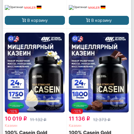
MAXLER
MAXLER
В корзину
В корзину
-10%
-10%
10 019
11 136
q
q
11 132
12 373
q
q
Казеин
Казеин
100% Casein Gold
100% Casein Gold