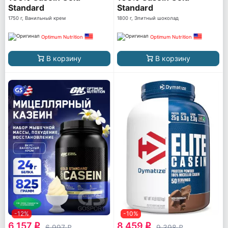
Standard
Standard
1750 г, Ванильный крем
1800 г, Элитный шоколад
Optimum Nutrition
Optimum Nutrition
В корзину
В корзину
-12%
-10%
6 157
8 459
q
q
6 997
9 398
q
q