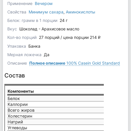
Применение
Вечером
Свойства
Минимум сахара
,
Аминокислоты
Белок: грамм в 1 порции
24 г
Вкус
Шоколад - Арахисовое масло
Кол-во порций
27 порций / цена порции 214
q
Упаковка
Банка
Мерная ложечка
Да
Описание
Полное описание
100% Casein Gold Standard
Состав
Компоненты
на пор
Белок
24 г
Каллории
120 к
Всего жиров
1 г
Холестерин
15 мг
Натрий
240 м
Углеводы
4 г