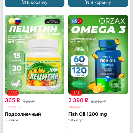
В корзину
В корзину
-22%
-18%
365
2 390
q
q
468
2 915
q
q
Omega 3
Omega 3
Подсолнечный
Fish Oil 1200 mg
30 капсул
120 капсул