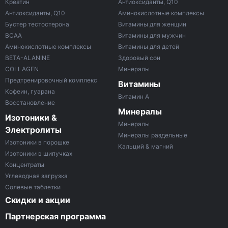
Креатин
Антиоксиданты, Q10
Антиоксиданты, Q10
Аминокислотные комплексы
Бустер тестостерона
Витамины для женщин
ВСАА
Витамины для мужчин
Аминокислотные комплексы
Витамины для детей
BETA-ALANINE
Здоровый сон
COLLAGEN
Минералы
Предтренировочный комплекс
Витамины
Кофеин, гуарана
Витамин A
Восстановление
Минералы
Изотоники &
Минералы
Электролиты
Минералы раздельные
Изотоники в порошке
Кальций & магний
Изотоники в шипучках
Концентраты
Углеводная загрузка
Солевые таблетки
Скидки и акции
Партнерская программа