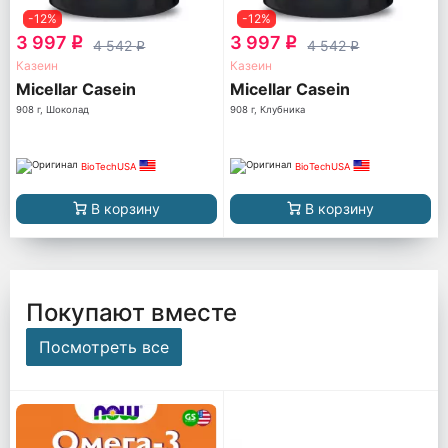
-12%
-12%
3 997
3 997
q
q
4 542
4 542
q
q
Казеин
Казеин
Micellar Casein
Micellar Casein
908 г, Шоколад
908 г, Клубника
BioTechUSA
BioTechUSA
В корзину
В корзину
Покупают вместе
Посмотреть все