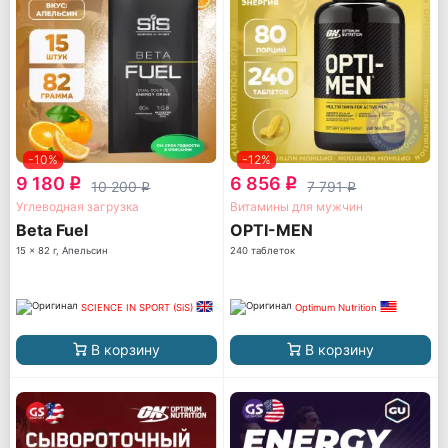
-10%
-12%
9 180
6 856
q
q
10 200
7 791
q
q
Углеводная загрузка
Витамины для мужчин
Beta Fuel
OPTI-MEN
15 x 82 г, Апельсин
240 таблеток
SCIENCE IN SPORT (SiS)
Optimum Nutrition
В корзину
В корзину