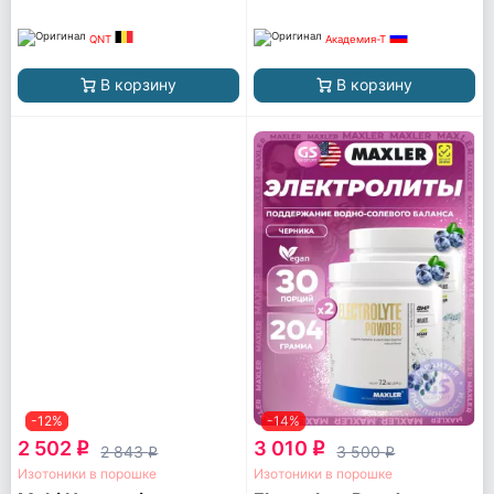
QNT
Академия-Т
В корзину
В корзину
-12%
-14%
2 502
3 010
q
q
2 843
3 500
q
q
Изотоники в порошке
Изотоники в порошке