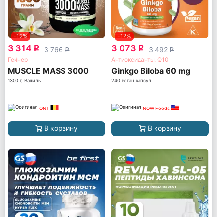
-12%
-12%
3 314
3 073
q
q
3 766
3 492
q
q
Гейнер
Антиоксиданты, Q10
MUSCLE MASS 3000
Ginkgo Biloba 60 mg
1300 г, Ваниль
240 веган капсул
QNT
NOW Foods
В корзину
В корзину