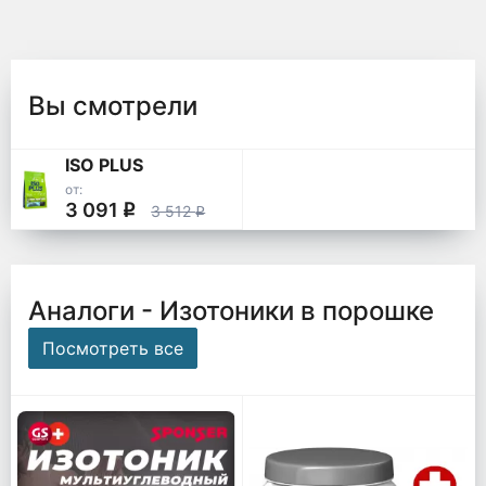
Вы смотрели
ISO PLUS
от:
3 091
q
3 512
q
Аналоги - Изотоники в порошке
Посмотреть все