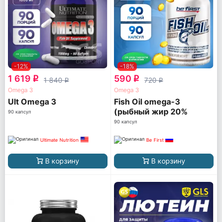
-12%
-18%
1 619
590
q
q
1 840
720
q
q
Omega 3
Omega 3
Ult Omega 3
Fish Oil omega-3
(рыбный жир 20%
90 капсул
ПНЖК)
90 капсул
Ultimate Nutrition
Be First
В корзину
В корзину