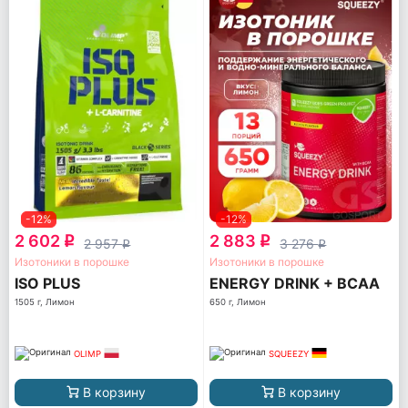
-12%
-12%
2 602
2 883
q
q
2 957
3 276
q
q
Изотоники в порошке
Изотоники в порошке
ISO PLUS
ENERGY DRINK + BCAA
1505 г, Лимон
650 г, Лимон
OLIMP
SQUEEZY
В корзину
В корзину