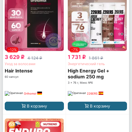
-12%
-7%
3 629
1 731
q
q
4 124
1 861
q
q
Уход за волосами
Энергетический гель
Hair Intense
High Energy Gel +
sodium 250 mg
60 капсул
3 x 76 г, Микс №6
Orthomol
226ERS
В корзину
В корзину