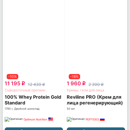
-10%
-18%
11 195
1 960
q
q
12 439
2 390
q
q
Сывороточный протеин
Кремы, гели для лица
100% Whey Protein Gold
Reviline PRO (Крем для
Standard
лица регенерирующий)
1790 г, Двойной шоколад
50 мл
Optimum Nutrition
PEPTIDES