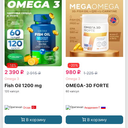
-18%
-20%
2 390
980
q
q
2 915
1 225
q
q
Omega 3
Omega 3
Fish Oil 1200 mg
OMEGA-3D FORTE
120 капсул
60 капсул
Orzax
Академия-Т
В корзину
В корзину