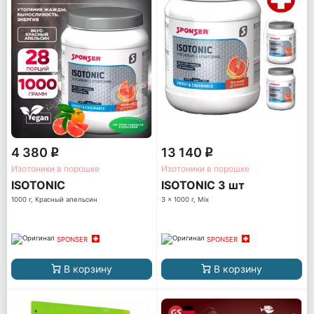
4 380
13 140
q
q
Изотоники в порошке
Изотоники в порошке
ISOTONIC
ISOTONIC 3 шт
1000 г, Красный апельсин
3 x 1000 г, Mix
SPONSER
SPONSER
В корзину
В корзину