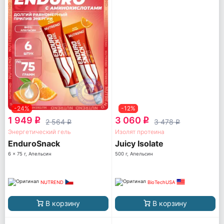
-24%
-12%
1 949
3 060
q
q
2 564
3 478
q
q
Энергетический гель
Изолят протеина
EnduroSnack
Juicy Isolate
6 x 75 г, Апельсин
500 г, Апельсин
NUTREND
BioTechUSA
В корзину
В корзину