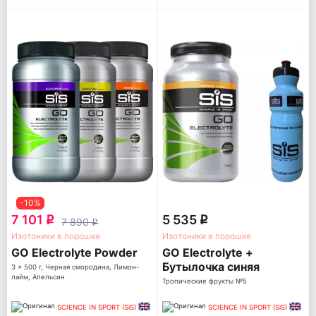
-10%
7 101
5 535
q
q
7 890
q
Изотоники в порошке
Изотоники в порошке
GO Electrolyte Powder
GO Electrolyte +
Бутылочка синяя
3 x 500 г, Черная смородина, Лимон-
лайм, Апельсин
Тропические фрукты №5
SCIENCE IN SPORT (SiS)
SCIENCE IN SPORT (SiS)