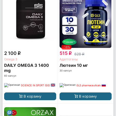
-18%
2 100
515
q
q
628
q
Omega 3
Адаптогены
DAILY OMEGA 3 1400
Лютеин 10 мг
mg
30 капсул
60 капсул
SCIENCE IN SPORT (SiS)
GLS pharmaceuticals
В корзину
В корзину