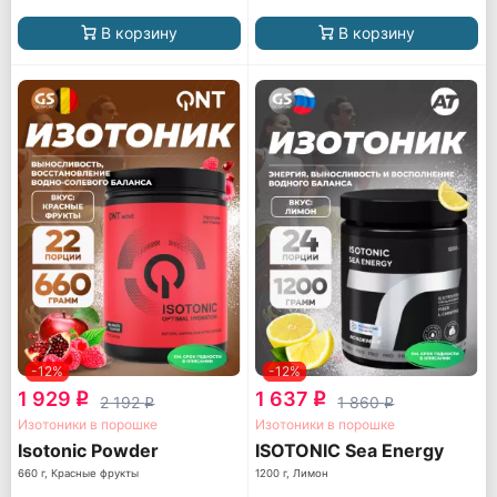
В корзину
В корзину
-12%
-12%
1 929
1 637
q
q
2 192
1 860
q
q
Изотоники в порошке
Изотоники в порошке
Isotonic Powder
ISOTONIC Sea Energy
660 г, Красные фрукты
1200 г, Лимон