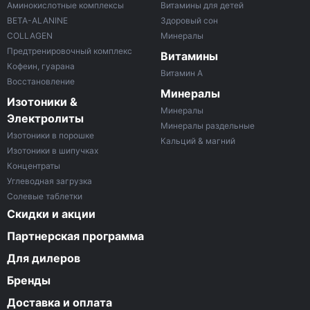
Аминокислотные комплексы
Витамины для детей
BETA-ALANINE
Здоровый сон
COLLAGEN
Минералы
Предтренировочный комплекс
Витамины
Кофеин, гуарана
Витамин A
Восстановление
Минералы
Изотоники &
Минералы
Электролиты
Минералы раздельные
Изотоники в порошке
Кальций & магний
Изотоники в шипучках
Концентраты
Углеводная загрузка
Солевые таблетки
Скидки и акции
Партнерская программа
Для дилеров
Бренды
Доставка и оплата