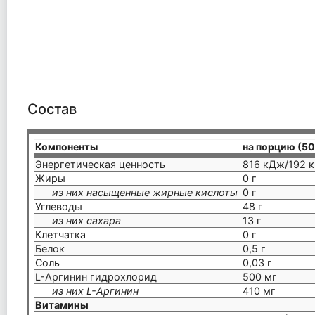
Состав
Компоненты
на порцию (50
Энергетическая ценность
816 кДж/192 к
Жиры
0 г
из них насыщенные жирные кислоты
0 г
Углеводы
48 г
из них сахара
13 г
Клетчатка
0 г
Белок
0,5 г
Соль
0,03 г
L-Аргинин гидрохлорид
500 мг
из них L-Аргинин
410 мг
Витамины