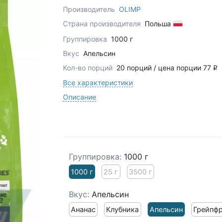
Производитель
OLIMP
Страна производителя
Польша
Группировка
1000 г
Вкус
Апельсин
Кол-во порций
20 порций / цена порции 77
q
Все характеристики
Описание
Группировка:
1000 г
1000 г
25 г
3500 г
Вкус:
Апельсин
Ананас
Клубника
Апельсин
Грейпф