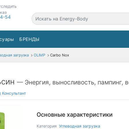
тследить
аказ
44-54
суары
БРЕНДЫ
водная загрузка
OLIMP
Carbo Nox
льсин
— Энергия, выносливость, пампинг, 
Консультант
Основные характеристики
Категория
Углеводная загрузка