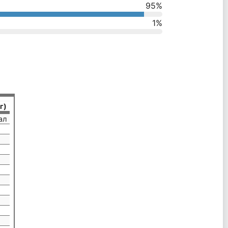
95
%
1
%
г)
ал