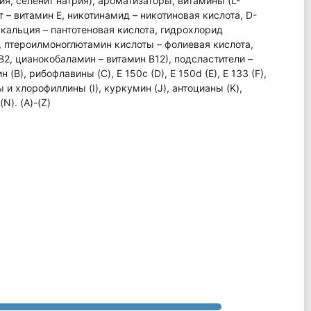
рия, селенит натрия), ароматизаторы, витамины (L-
 – витамин Е, никотинамид – никотиновая кислота, D-
т кальция – пантотеновая кислота, гидрохлорид
, птероилмоноглютамин кислоты – фолиевая кислота,
В2, цианокобаламин – витамин В12), подсластители –
(B), рибофлавины (C), E 150c (D), E 150d (E), E 133 (F),
 и хлорофиллины (I), куркумин (J), антоцианы (K),
N). (A)-(Z)