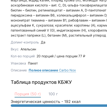
марганца, йодид калия, хлорид хрома (III), молибдат нат
аскорбиновая кислота – вит. С, DL-альфа-токоферилацетат
биотин – биотин, ретинилацетат – витамин А, D-пантотена
пиридоксина – витамин В6, холекальциферол – витамин D
мононитрат тиамина – витамин В1, рибофлавин – витамин 
ацесульфам К, сукралоза; красители: каротины (A), кармин 
патентованный синий V (G), индигокармин (H), хлорофиллы
экстракт паприки (L), бетанин (M), растительный углерод (
Допинг-контроль
Да
Вкус
Апельсин
Кол-во порций
20 порций / цена порции 77
q
Упаковка
Пакет
Описание
Полное описание
Carbo Nox
Таблица продуктов КБЖУ
Порция (50 г)
100 г
Энергетическая ценность -
192
ккал