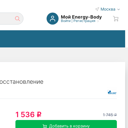
Москва
Мой Energy-Body
Войти
|
Регистрация
восстановление
1 536
q
1 745
q
Добавить в корзину