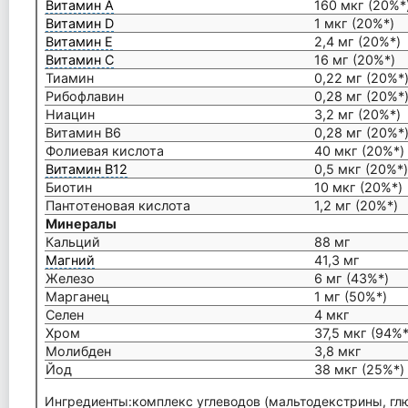
Витамин А
160 мкг (20%*
Витамин D
1 мкг (20%*)
Витамин Е
2,4 мг (20%*)
Витамин С
16 мг (20%*)
Тиамин
0,22 мг (20%*
Рибофлавин
0,28 мг (20%*
Ниацин
3,2 мг (20%*)
Витамин В6
0,28 мг (20%*
Фолиевая кислота
40 мкг (20%*)
Витамин В12
0,5 мкг (20%*
Биотин
10 мкг (20%*)
Пантотеновая кислота
1,2 мг (20%*)
Минералы
Кальций
88 мг
Магний
41,3 мг
Железо
6 мг (43%*)
Марганец
1 мг (50%*)
Селен
4 мкг
Хром
37,5 мкг (94%*
Молибден
3,8 мкг
Йод
38 мкг (25%*)
Ингредиенты:комплекс углеводов (мальтодекстрины, глю