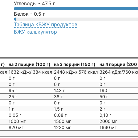
Углеводы -
47.5
г
Белок -
0.5
г
Таблица КБЖУ продуктов
БЖУ калькулятор
 г)
на 2 порции (100 г)
на 3 порции (150 г)
на 4 порции (200 
кал
1632 кДж/ 384 ккал
2448 кДж/ 576 ккал
3264 кДж/760 кк
0 г
0 г
0 г
0 г
0 г
0 г
95 г
143 г
190 г
25 г
38 г
50 г
0 г
0 г
0 г
1 г
1,5 г
2 г
0,05 г
0,08 г
0,10 г
1000 мг
1500 мг
2000 мг
820 мг
1230 мг
1640 мг