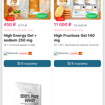
-22%
-10%
450
11 000
q
q
577
12 222
q
q
Энергетический гель
Энергетический гель
High Energy Gel +
High Fructose Gel 140
sodium 250 mg
mg
76 г, Соленый арахис и мёд
32 x 44 г, Бельгийское пряное печенье
226ERS
226ERS
В корзину
В корзину