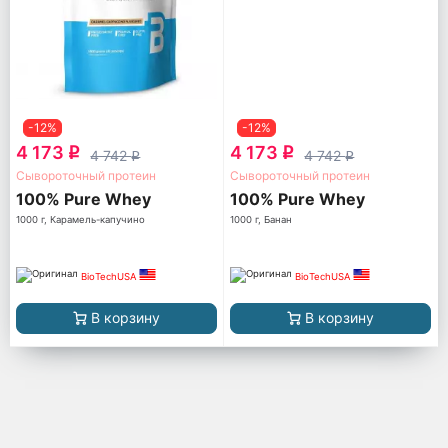
-12%
-12%
4 173
4 173
q
q
4 742
4 742
q
q
Сывороточный протеин
Сывороточный протеин
100% Pure Whey
100% Pure Whey
1000 г, Карамель-капучино
1000 г, Банан
BioTechUSA
BioTechUSA
В корзину
В корзину