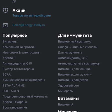
др
Акции
Товары по выгодной цене
Sales@Energy-Body.ru
Популярное
Для иммунитета
Витамины
Витаминный комплекс
Комплексный протеин
Omega 3, Жирные кислоты
Изотоники & электролиты
Для иммунитета
Креатин
Антиоксиданты, Q10
Антиоксиданты, Q10
Аминокислотные комплексы
Бустер тестостерона
Витамины для женщин
ВСАА
Витамины для мужчин
Аминокислотные комплексы
Витамины для детей
BETA-ALANINE
Здоровый сон
COLLAGEN
Минералы
Предтренировочный комплекс
Витамины
Кофеин, гуарана
Витамин A
Восстановление
Минералы