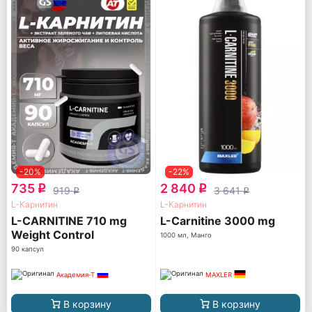
-20%
-22%
735
2 840
q
q
919
3 641
q
q
L-Карнитин
L-Карнитин
L-CARNITINE 710 mg
L-Carnitine 3000 mg
Weight Control
1000 мл, Манго
90 капсул
Академия-Т
MAXLER
В корзину
В корзину