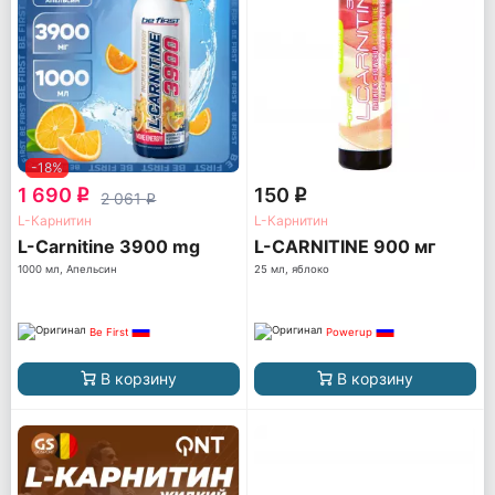
-18%
1 690
150
q
q
2 061
q
L-Карнитин
L-Карнитин
L-Carnitine 3900 mg
L-CARNITINE 900 мг
1000 мл, Апельсин
25 мл, яблоко
Be First
Powerup
В корзину
В корзину