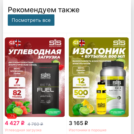
Рекомендуем также
Посмотреть все
-7%
4 427
3 165
q
q
4 760
q
Углеводная загрузка
Изотоники в порошке