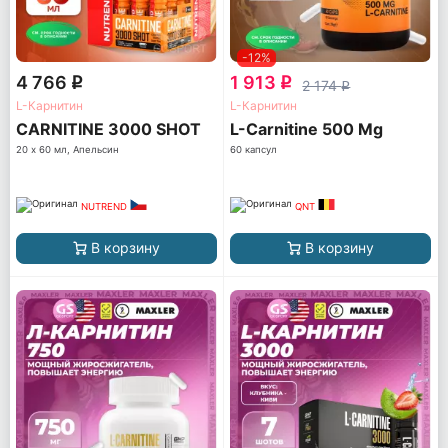
-12%
4 766
1 913
q
q
2 174
q
L-Карнитин
L-Карнитин
CARNITINE 3000 SHOT
L-Carnitine 500 Mg
20 х 60 мл, Апельсин
60 капсул
NUTREND
QNT
В корзину
В корзину