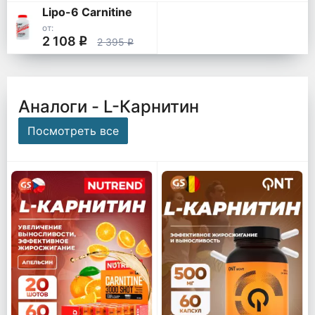
Lipo-6 Carnitine
от:
2 108
q
2 395
q
Аналоги - L-Карнитин
Посмотреть все