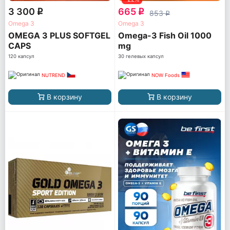
3 300
665
q
q
853
q
Omega 3
Omega 3
OMEGA 3 PLUS SOFTGEL
Omega-3 Fish Oil 1000
CAPS
mg
120 капсул
30 гелевых капсул
NUTREND
NOW Foods
В корзину
В корзину