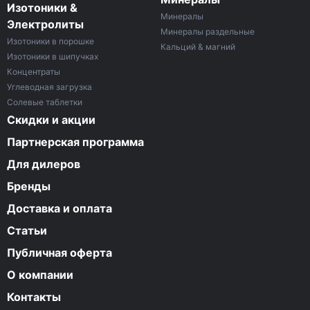
Изотоники &
Минералы
Электролиты
Минералы раздельные
Изотоники в порошке
Кальций & магний
Изотоники в шипучках
Концентраты
Углеводная загрузка
Солевые таблетки
Скидки и акции
Партнерская программа
Для дилеров
Бренды
Доставка и оплата
Статьи
Публичная оферта
О компании
Контакты