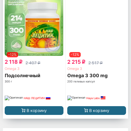
-12%
-12%
2 118
2 215
q
q
2 407
2 517
q
q
Omega 3
Omega 3
Подсолнечный
Omega 3 300 mg
300 г
200 гелевых капсул
НАШ ЛЕЦИТИН
Haya Labs
В корзину
В корзину