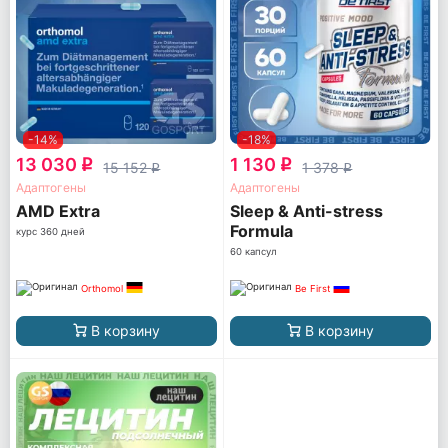
-14%
-18%
13 030
1 130
q
q
15 152
1 378
q
q
Адаптогены
Адаптогены
AМD Extra
Sleep & Anti-stress
Formula
курс 360 дней
60 капсул
Orthomol
Be First
В корзину
В корзину