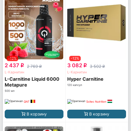
-12%
-12%
2 437
3 082
q
q
2 769
3 502
q
q
L-Карнитин
L-Карнитин
L-Carnitine Liquid 6000
Hyper Carnitine
Metapure
120 капсул
500 мл
QNT
Scitec Nutrition
В корзину
В корзину