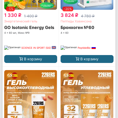
-5%
-20%
1 330
3 824
q
q
1 400
4 780
q
q
Энергетический гель
Пептиды Хавинсона
GO Isotonic Energy Gels
Бронхоген №60
4 x 60 мл, Микс №9
4 x 60
SCIENCE IN SPORT (SiS)
PeptideBio
В корзину
В корзину