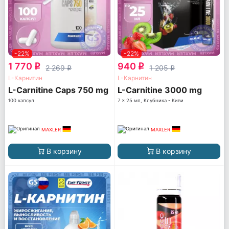
-22%
-22%
1 770
940
q
q
2 269
1 205
q
q
L-Карнитин
L-Карнитин
L-Carnitine Caps 750 mg
L-Carnitine 3000 mg
100 капсул
7 x 25 мл, Клубника - Киви
MAXLER
MAXLER
В корзину
В корзину