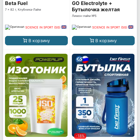
Beta Fuel
GO Electrolyte +
Бутылочка желтая
7 x 82 г, Клубника-Лайм
Лимон-лайм №5
SCIENCE IN SPORT (SiS)
SCIENCE IN SPORT (SiS)
В корзину
В корзину
-18%