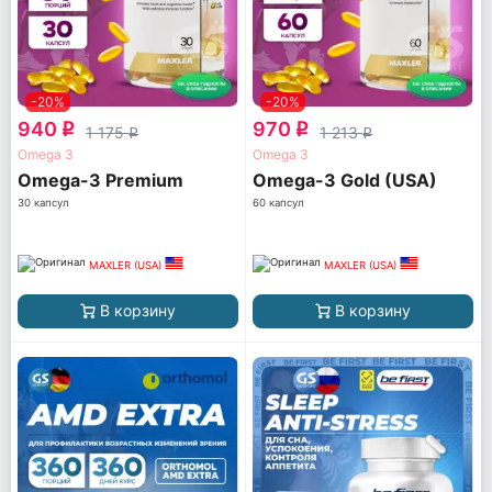
-20%
-20%
940
970
q
q
1 175
1 213
q
q
Omega 3
Omega 3
Omega-3 Premium
Omega-3 Gold (USA)
30 капсул
60 капсул
MAXLER (USA)
MAXLER (USA)
В корзину
В корзину