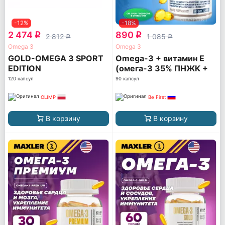
-12%
-18%
2 474
890
q
q
2 812
1 085
q
q
Omega 3
Omega 3
GOLD-OMEGA 3 SPORT
Omega-3 + витамин Е
EDITION
(омега-3 35% ПНЖК +
витамин Е)
120 капсул
90 капсул
OLIMP
Be First
В корзину
В корзину