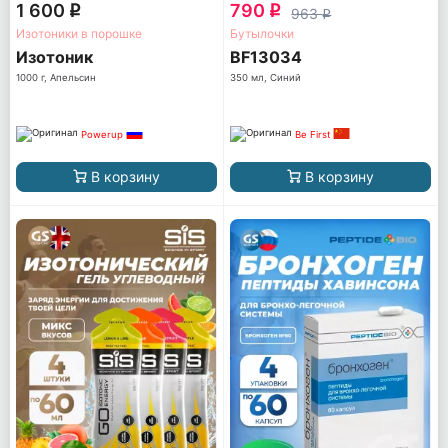
1 600
790
q
q
963
q
Изотоники в порошке
Бутылочки
Изотоник
BF13034
1000 г, Апельсин
350 мл, Синий
Powerup
Be First
В корзину
В корзину