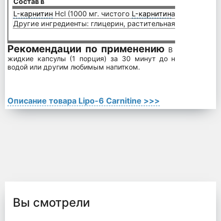
Состав в
2 кап
L-карнитин
Hcl (1000 мг. чистого
L-карнитин
а)
1310 
Другие ингредиенты: глицерин, растительная целлюлоза, 
Рекомендации по применению
В тренировочн
жидкие капсулы (1 порция) за 30 минут до начала тренир
водой или другим любимым напитком.
Описание товара Lipo-6 Carnitine >>>
Вы смотрели