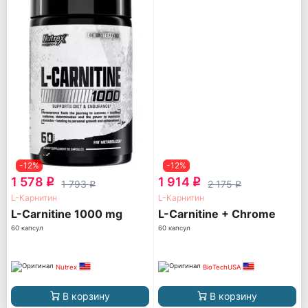
-12%
-12%
1 578
1 914
q
q
1 793
2 175
q
q
L-Карнитин
L-Карнитин
L-Carnitine 1000 mg
L-Carnitine + Chrome
60 капсул
60 капсул
Nutrex
BioTechUSA
В корзину
В корзину