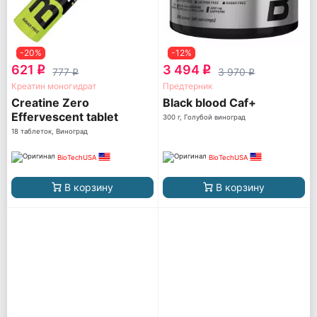
-20%
-12%
621
3 494
q
q
777
3 970
q
q
Креатин моногидрат
Предтерник
Creatine Zero
Black blood Caf+
Effervescent tablet
300 г, Голубой виноград
18 таблеток, Виноград
BioTechUSA
BioTechUSA
В корзину
В корзину