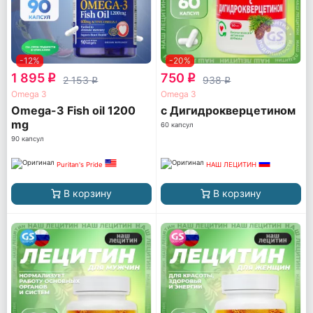
-12%
-20%
1 895
750
q
q
2 153
938
q
q
Omega 3
Omega 3
Omega-3 Fish oil 1200
с Дигидрокверцетином
mg
60 капсул
90 капсул
Puritan's Pride
НАШ ЛЕЦИТИН
В корзину
В корзину