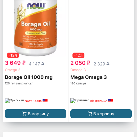
-12%
-12%
3 649
2 050
q
q
4 147
2 329
q
q
Omega 3
Omega 3
Borage Oil 1000 mg
Mega Omega 3
120 гелевых капсул
180 капсул
NOW Foods
BioTechUSA
В корзину
В корзину