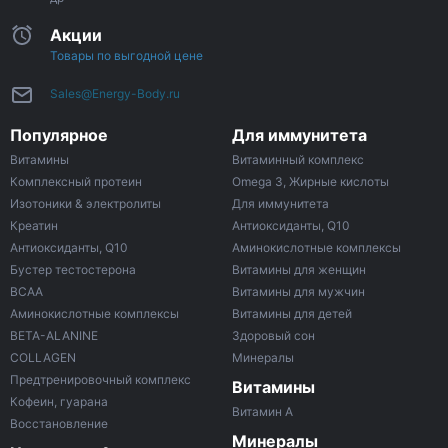
Акции
Товары по выгодной цене
Sales@Energy-Body.ru
Популярное
Для иммунитета
Витамины
Витаминный комплекс
Комплексный протеин
Omega 3, Жирные кислоты
Изотоники & электролиты
Для иммунитета
Креатин
Антиоксиданты, Q10
Антиоксиданты, Q10
Аминокислотные комплексы
Бустер тестостерона
Витамины для женщин
ВСАА
Витамины для мужчин
Аминокислотные комплексы
Витамины для детей
BETA-ALANINE
Здоровый сон
COLLAGEN
Минералы
Предтренировочный комплекс
Витамины
Кофеин, гуарана
Витамин A
Восстановление
Минералы