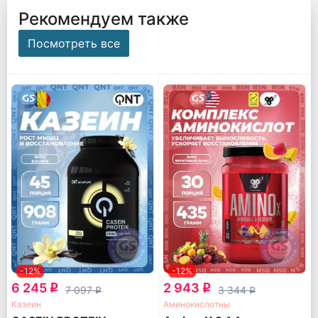
Рекомендуем также
Посмотреть все
-12%
-12%
6 245
2 943
q
q
7 097
3 344
q
q
Казеин
Аминокислотны