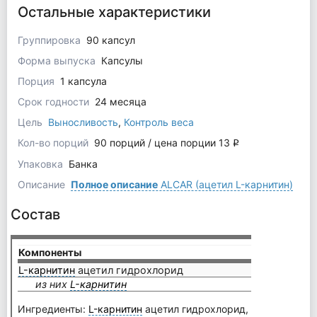
Остальные характеристики
Группировка
90 капсул
Форма выпуска
Капсулы
Порция
1 капсула
Срок годности
24 месяца
Цель
Выносливость
,
Контроль веса
Кол-во порций
90 порций / цена порции 13
q
Упаковка
Банка
Описание
Полное описание
ALCAR (ацетил L-карнитин)
Состав
Компоненты
на пор
L-карнитин
ацетил гидрохлорид
594 м
из них
L-карнитин
400 м
Ингредиенты:
L-карнитин
ацетил гидрохлорид, капсула (жел