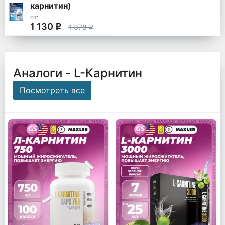
карнитин)
от:
1 130
q
1 378
q
Аналоги - L-Карнитин
Посмотреть все