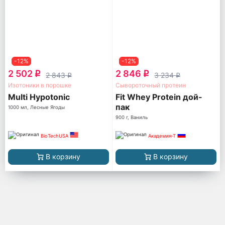
-12%
-12%
2 502
2 846
q
q
2 843
3 234
q
q
Изотоники в порошке
Сывороточный протеин
Multi Hypotonic
Fit Whey Protein дой-
пак
1000 мл, Лесные Ягоды
900 г, Ваниль
BioTechUSA
Академия-Т
В корзину
В корзину