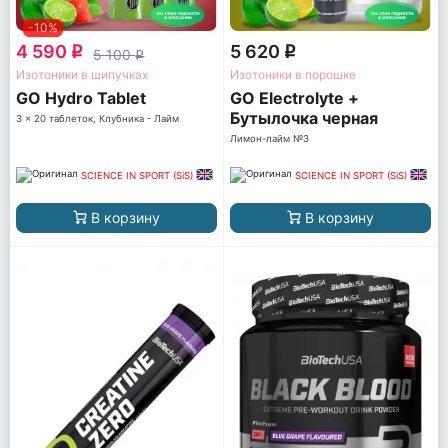
-10%
4 590
5 620
q
q
5 100
q
Изотоники в шипучках
Изотоники в порошке
GO Hydro Tablet
GO Electrolyte +
Бутылочка черная
3 x 20 таблеток, Клубника - Лайм
Лимон-лайм №3
SCIENCE IN SPORT (SiS)
SCIENCE IN SPORT (SiS)
В корзину
В корзину