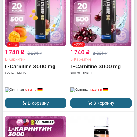
-22%
-22%
1 740
1 740
q
q
2 231
2 231
q
q
L-Карнитин
L-Карнитин
L-Carnitine 3000 mg
L-Carnitine 3000 mg
500 мл, Манго
500 мл, Вишня
MAXLER
MAXLER
В корзину
В корзину