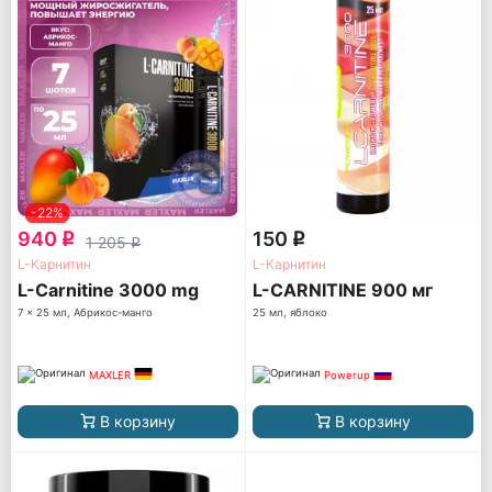
-22%
940
150
q
q
1 205
q
L-Карнитин
L-Карнитин
L-Carnitine 3000 mg
L-CARNITINE 900 мг
7 x 25 мл, Абрикос-манго
25 мл, яблоко
MAXLER
Powerup
В корзину
В корзину