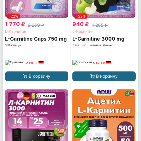
-22%
-22%
1 770
940
q
q
2 269
1 205
q
q
L-Карнитин
L-Карнитин
L-Carnitine Caps 750 mg
L-Carnitine 3000 mg
100 капсул
7 x 25 мл, Зеленое яблоко
MAXLER
MAXLER
В корзину
В корзину