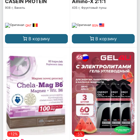
CASEIN PROTEIN
Amino-X 2:1:1
908 г, Ваниль
435 г, Фруктовый пунш
QNT
BSN
В корзину
В корзину
-12%
-5%