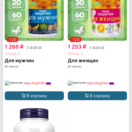
-12%
-12%
1 266
1 253
q
q
1 438
1 424
q
q
Omega 3
Omega 3
Для мужчин
Для женщин
60 капсул
60 капсул
НАШ ЛЕЦИТИН
НАШ ЛЕЦИТИН
В корзину
В корзину