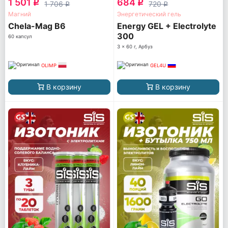
1 501
684
q
q
1 706
720
q
q
Магний
Энергетический гель
Chela-Mag B6
Energy GEL + Electrolyte
300
60 капсул
3 x 60 г, Арбуз
OLIMP
GEL4U
В корзину
В корзину