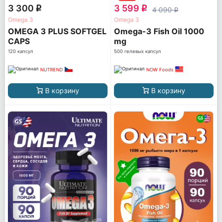
3 300
3 599
q
q
4 090
q
Omega 3
Omega 3
OMEGA 3 PLUS SOFTGEL
Omega-3 Fish Oil 1000
CAPS
mg
120 капсул
500 гелевых капсул
NUTREND
NOW Foods
В корзину
В корзину