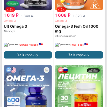
-12%
-12%
1 619
1 608
q
q
1 840
1 828
q
q
Omega 3
Omega 3
Ult Omega 3
Omega-3 Fish Oil 1000
mg
90 капсул
90 гелевых капсул
Ultimate Nutrition
NOW Foods
В корзину
В корзину