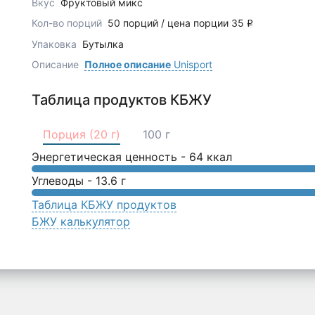
Вкус
Фруктовый микс
Кол-во порций
50 порций / цена порции 35
q
Упаковка
Бутылка
Описание
Полное описание
Unisport
Таблица продуктов КБЖУ
Порция (20 г)
100 г
Энергетическая ценность -
64
ккал
Углеводы -
13.6
г
Таблица КБЖУ продуктов
БЖУ калькулятор