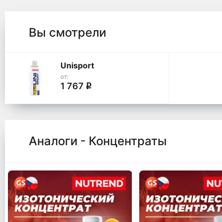
Вы смотрели
Unisport
от:
1 767
q
Аналоги - Концентраты