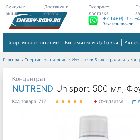
Скидки и
Доставка и
Экспресс
О
акции
оплата
доставка
з
+7 (499) 350-
Заказать звонок
Спортивное питание
Витамины и Добавки
Аксес
Главная
Спортивное питание
Изотоники & электролиты
Конц
Концентрат
NUTREND
Unisport 500 мл, Ф
Код товара: 717
Ожидается
К