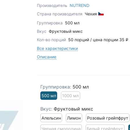
Производитель
NUTREND
Страна производителя
Чехия
Группировка
500 мл
Вкус
Фруктовый микс
Кол-во порций
50 порций / цена порции 35
q
Все характеристики
Описание
Группировка:
500 мл
500 мл
1000 мл
Вкус:
Фруктовый микс
Апельсин
Лимон
Розовый грейпфрут
Черная смородина
Белый грейпфрут