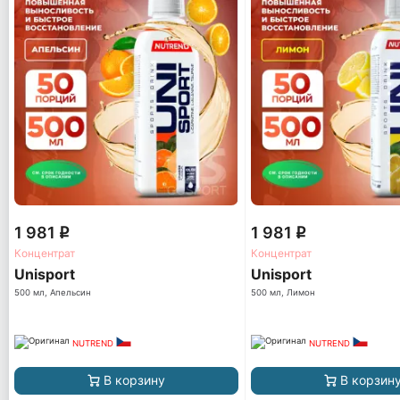
1 981
1 981
q
q
Концентрат
Концентрат
Unisport
Unisport
500 мл, Апельсин
500 мл, Лимон
NUTREND
NUTREND
В корзину
В корзин