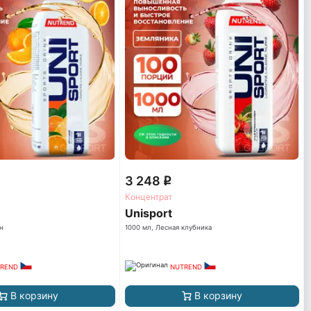
3 248
q
Концентрат
Unisport
н
1000 мл, Лесная клубника
REND
NUTREND
В корзину
В корзину