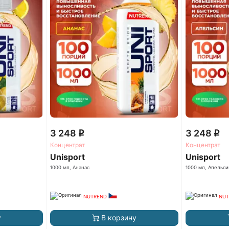
3 248
3 248
q
q
Концентрат
Концентрат
Unisport
Unisport
1000 мл, Ананас
1000 мл, Апельси
NUTREND
NUT
у
В корзину