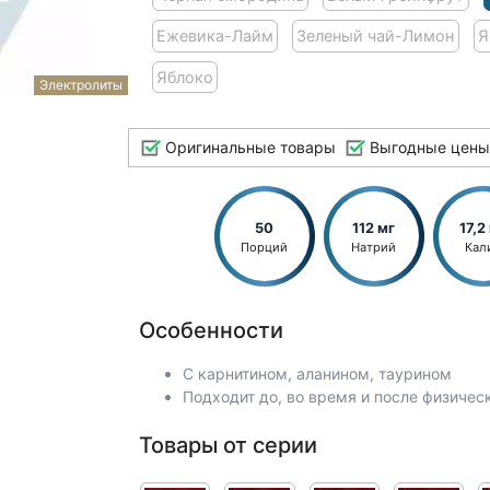
Ежевика-Лайм
Зеленый чай-Лимон
Я
Яблоко
Электролиты
Оригинальные товары
Выгодные цены
50
112 мг
17,2
Порций
Натрий
Кал
Особенности
С карнитином, аланином, таурином
Подходит до, во время и после физичес
Товары от серии