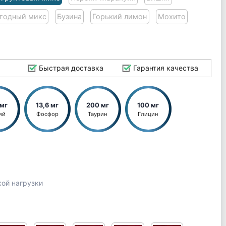
годный микс
Бузина
Горький лимон
Мохито
Быстрая доставка
Гарантия качества
 мг
13,6 мг
200 мг
100 мг
ий
Фосфор
Таурин
Глицин
кой нагрузки