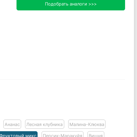
Подобрать аналоги >>>
Ананас
Лесная клубника
Малина-Клюква
Фруктовый микс
Персик-Маракуйя
Вишня