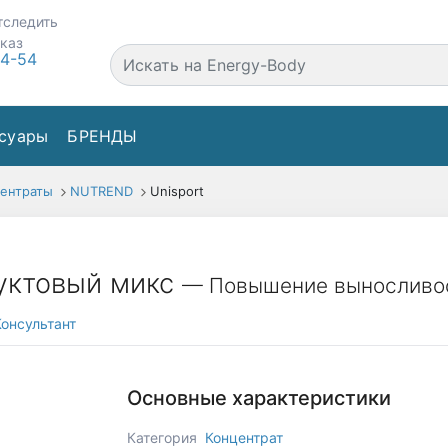
тследить
аказ
44-54
суары
БРЕНДЫ
ентраты
NUTREND
Unisport
руктовый микс
— Повышение выносливос
онсультант
Основные характеристики
Категория
Концентрат