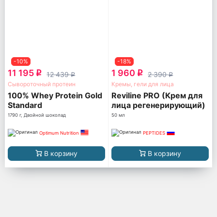
-10%
-18%
11 195
1 960
q
q
12 439
2 390
q
q
Сывороточный протеин
Кремы, гели для лица
100% Whey Protein Gold
Reviline PRO (Крем для
Standard
лица регенерирующий)
1790 г, Двойной шоколад
50 мл
Optimum Nutrition
PEPTIDES
В корзину
В корзину