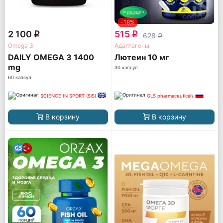
-18%
2 100
515
q
q
628
q
Omega 3
Адаптогены
DAILY OMEGA 3 1400
Лютеин 10 мг
mg
30 капсул
60 капсул
SCIENCE IN SPORT (SiS)
GLS pharmaceuticals
В корзину
В корзину