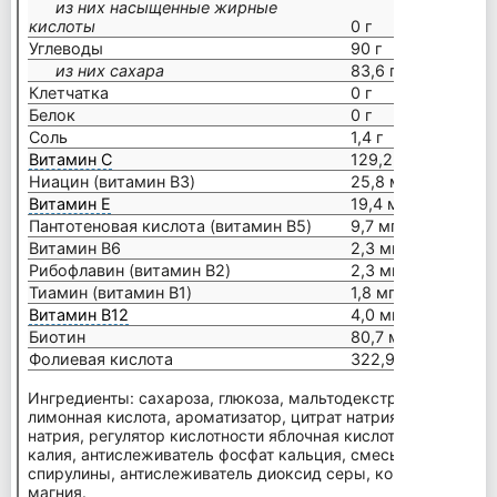
из них насыщенные жирные
кислоты
0 г
Углеводы
90 г
из них сахара
83,6 г
Клетчатка
0 г
Белок
0 г
Соль
1,4 г
Витамин С
129,2 мг
Ниацин (витамин B3)
25,8 мг
Витамин Е
19,4 мг
Пантотеновая кислота (витамин B5)
9,7 мг
Витамин В6
2,3 мг
Рибофлавин (витамин B2)
2,3 мг
Тиамин (витамин B1)
1,8 мг
Витамин В12
4,0 мкг
Биотин
80,7 мкг
Фолиевая кислота
322,9 мкг
Ингредиенты: сахароза, глюкоза, мальтодекстрин, регулято
лимонная кислота, ароматизатор, цитрат натрия, стабилизат
натрия, регулятор кислотности яблочная кислота, глюконат ка
калия, антислеживатель фосфат кальция, смесь концентрата
спирулины, антислеживатель диоксид серы, концентрат чер
магния.