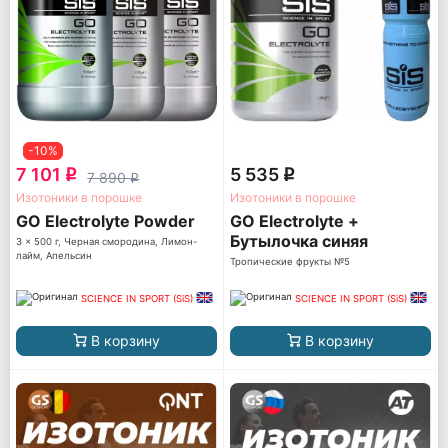
-10%
7 101
5 535
q
q
7 890
q
Изотоники в порошке
Изотоники в порошке
GO Electrolyte Powder
GO Electrolyte +
Бутылочка синяя
3 x 500 г, Черная смородина, Лимон-
лайм, Апельсин
Тропические фрукты №5
SCIENCE IN SPORT (SiS)
SCIENCE IN SPORT (SiS)
В корзину
В корзину