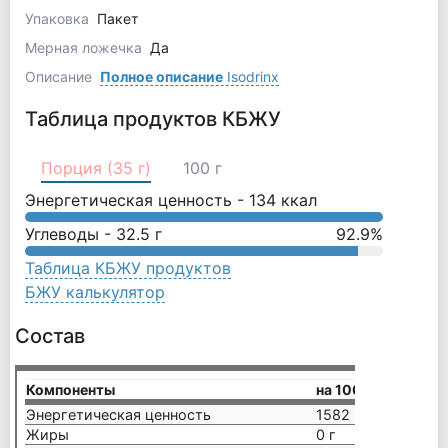
Упаковка
Пакет
Мерная ложечка
Да
Описание
Полное описание
Isodrinx
Таблица продуктов КБЖУ
Порция (35 г)
100 г
Энергетическая ценность -
134
ккал
Углеводы -
32.5
г
92.9
%
Таблица КБЖУ продуктов
БЖУ калькулятор
Состав
Компоненты
на 100 г
Энергетическая ценность
1582 кДж/372 кка
Жиры
0 г