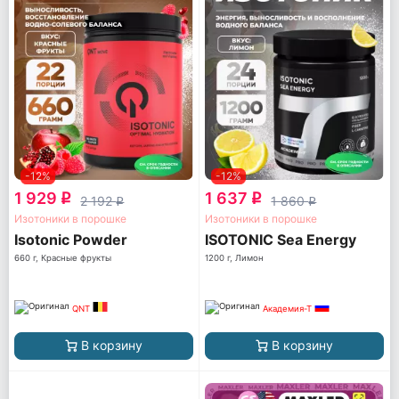
-12%
-12%
1 929
1 637
q
q
2 192
1 860
q
q
Изотоники в порошке
Изотоники в порошке
Isotonic Powder
ISOTONIC Sea Energy
660 г, Красные фрукты
1200 г, Лимон
QNT
Академия-Т
В корзину
В корзину