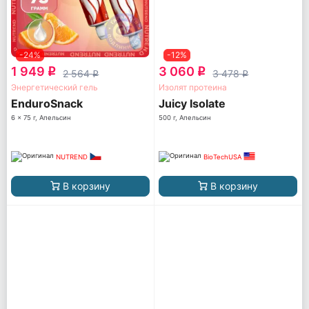
-24%
-12%
1 949
3 060
q
q
2 564
3 478
q
q
Энергетический гель
Изолят протеина
EnduroSnack
Juicy Isolate
6 x 75 г, Апельсин
500 г, Апельсин
NUTREND
BioTechUSA
В корзину
В корзину