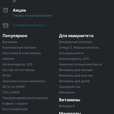
др
Акции
Товары по выгодной цене
Sales@Energy-Body.ru
Популярное
Для иммунитета
Витамины
Витаминный комплекс
Комплексный протеин
Omega 3, Жирные кислоты
Изотоники & электролиты
Для иммунитета
Креатин
Антиоксиданты, Q10
Антиоксиданты, Q10
Аминокислотные комплексы
Бустер тестостерона
Витамины для женщин
ВСАА
Витамины для мужчин
Аминокислотные комплексы
Витамины для детей
BETA-ALANINE
Здоровый сон
COLLAGEN
Минералы
Предтренировочный комплекс
Витамины
Кофеин, гуарана
Витамин A
Восстановление
Минералы