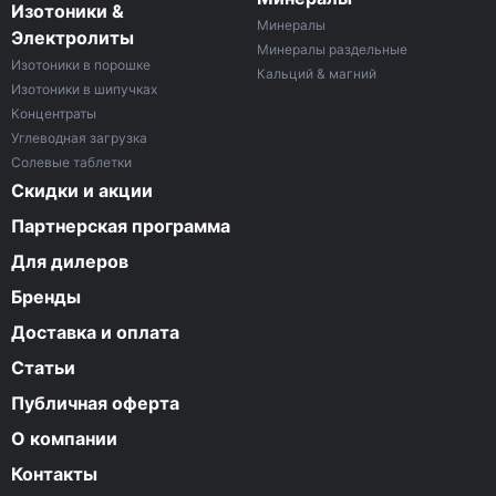
Изотоники &
Минералы
Электролиты
Минералы раздельные
Изотоники в порошке
Кальций & магний
Изотоники в шипучках
Концентраты
Углеводная загрузка
Солевые таблетки
Скидки и акции
Партнерская программа
Для дилеров
Бренды
Доставка и оплата
Статьи
Публичная оферта
О компании
Контакты