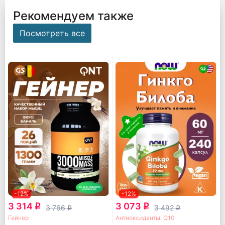
Рекомендуем также
Посмотреть все
-12%
-12%
3 314
3 073
q
q
3 766
3 492
q
q
Гейнер
Антиоксиданты, Q10