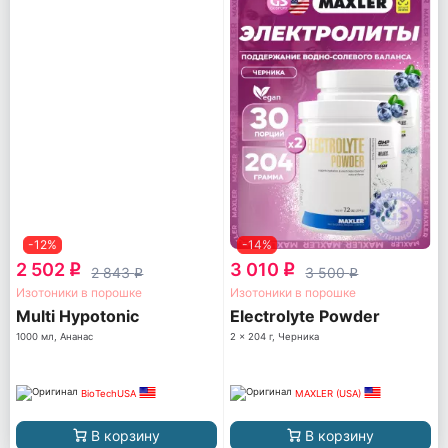
-12%
-14%
2 502
3 010
q
q
2 843
3 500
q
q
Изотоники в порошке
Изотоники в порошке
Multi Hypotonic
Electrolyte Powder
1000 мл, Ананас
2 x 204 г, Черника
BioTechUSA
MAXLER (USA)
В корзину
В корзину