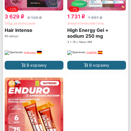
-12%
-7%
3 629
1 731
q
q
4 124
1 861
q
q
Уход за волосами
Энергетический гель
Hair Intense
High Energy Gel +
sodium 250 mg
60 капсул
3 x 76 г, Микс №6
Orthomol
226ERS
В корзину
В корзину