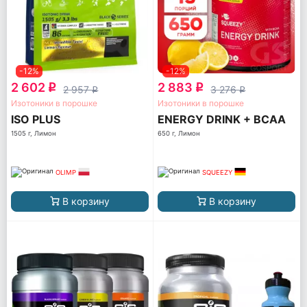
-12%
-12%
2 602
2 883
q
q
2 957
3 276
q
q
Изотоники в порошке
Изотоники в порошке
ISO PLUS
ENERGY DRINK + BCAA
1505 г, Лимон
650 г, Лимон
OLIMP
SQUEEZY
В корзину
В корзину