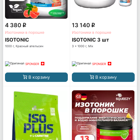
4 380
13 140
q
q
Изотоники в порошке
Изотоники в порошке
ISOTONIC
ISOTONIC 3 шт
1000 г, Красный апельсин
3 x 1000 г, Mix
SPONSER
SPONSER
В корзину
В корзину