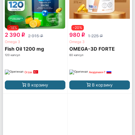
-18%
-20%
2 390
980
q
q
2 915
1 225
q
q
Omega 3
Omega 3
Fish Oil 1200 mg
OMEGA-3D FORTE
120 капсул
60 капсул
Orzax
Академия-Т
В корзину
В корзину