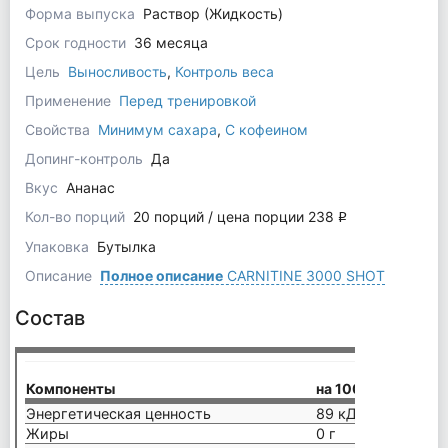
Форма выпуска
Раствор (Жидкость)
Срок годности
36 месяца
Цель
Выносливость
,
Контроль веса
Применение
Перед тренировкой
Свойства
Минимум сахара
,
С кофеином
Допинг-контроль
Да
Вкус
Ананас
Кол-во порций
20 порций / цена порции 238
q
Упаковка
Бутылка
Описание
Полное описание
CARNITINE 3000 SHOT
Состав
Компоненты
на 100 мл
Энергетическая ценность
89 кДж/21 ккал
Жиры
0 г