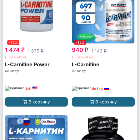
-12%
-18%
1 474
940
q
q
1 675
1 146
q
q
L-Карнитин
L-Карнитин
L-Carnitine Power
L-Carnitine
60 капсул
90 капсул
SAN
Be First
В корзину
В корзину