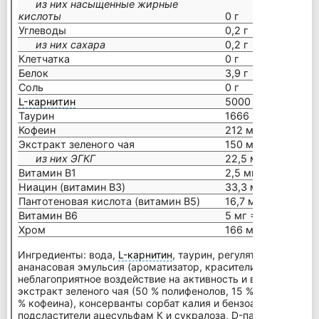
из них насыщенные жирные
кислоты
0 г
Углеводы
0,2 г
из них сахара
0,2 г
Клетчатка
0 г
Белок
3,9 г
Соль
0 г
L-карнитин
5000 мг
Таурин
1666 мг
Кофеин
212 мг
Экстракт зеленого чая
150 мг
из них ЭГКГ
22,5 мг
Витамин В1
2,5 мг = 227 %*
Ниацин (витамин B3)
33,3 мг = 208 %*
Пантотеновая кислота (витамин B5)
16,7 мг = 278 %*
Витамин В6
5 мг = 357 %*
Хром
166 мкг = 415 %*
Ингредиенты: вода,
L-карнитин
, таурин, регулятор кислотно
ананасовая эмульсия (ароматизатор, красители E 102 и E 11
неблагоприятное воздействие на активность и внимание у де
экстракт зеленого чая (50 % полифенолов, 15 % EGCG - эпиг
% кофеина), консерванты сорбат калия и бензоат натрия, ни
подсластители ацесульфам К и сукралоза, D-пантотенат кал