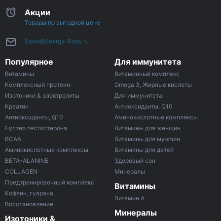
Акции
Товары по выгодной цене
Sales@Energy-Body.ru
Популярное
Для иммунитета
Витамины
Витаминный комплекс
Комплексный протеин
Omega 3, Жирные кислоты
Изотоники & электролиты
Для иммунитета
Креатин
Антиоксиданты, Q10
Антиоксиданты, Q10
Аминокислотные комплексы
Бустер тестостерона
Витамины для женщин
ВСАА
Витамины для мужчин
Аминокислотные комплексы
Витамины для детей
BETA-ALANINE
Здоровый сон
COLLAGEN
Минералы
Предтренировочный комплекс
Витамины
Кофеин, гуарана
Витамин A
Восстановление
Минералы
Изотоники &