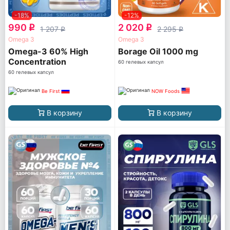
-18%
-12%
990
2 020
q
q
1 207
2 295
q
q
Omega 3
Omega 3
Omega-3 60% High
Borage Oil 1000 mg
Concentration
60 гелевых капсул
60 гелевых капсул
Be First
NOW Foods
В корзину
В корзину