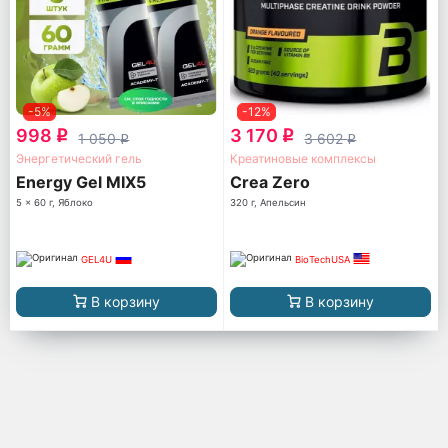
-5%
-12%
998
3 170
q
q
1 050
3 602
q
q
Энергетический гель
Креатиновые комплексы
Energy Gel MIX5
Crea Zero
5 x 60 г, Яблоко
320 г, Апельсин
GEL4U
BioTechUSA
В корзину
В корзину