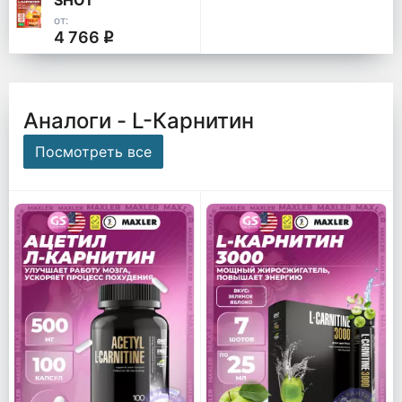
SHOT
от:
4 766
q
Аналоги - L-Карнитин
Посмотреть все