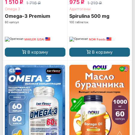
1 510
975
q
q
1 716
1 219
q
q
Omega 3
Адаптогены
Omega-3 Premium
Spirulina 500 mg
60 капсул
100 таблеток
MAXLER (USA)
NOW Foods
В корзину
В корзину