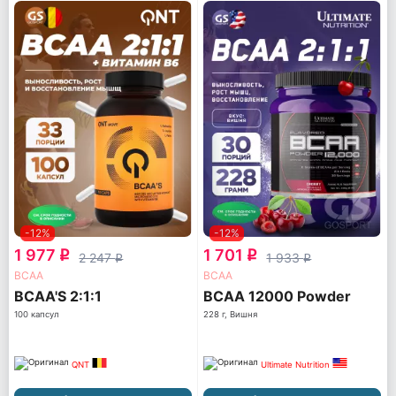
-12%
-12%
1 977
1 701
q
q
2 247
1 933
q
q
ВСАА
ВСАА
BCAA'S 2:1:1
BCAA 12000 Powder
100 капсул
228 г, Вишня
QNT
Ultimate Nutrition