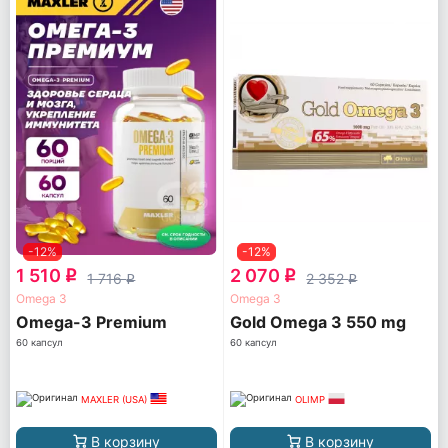
-12%
-12%
1 510
2 070
q
q
1 716
2 352
q
q
Omega 3
Omega 3
Omega-3 Premium
Gold Omega 3 550 mg
60 капсул
60 капсул
MAXLER (USA)
OLIMP
В корзину
В корзину