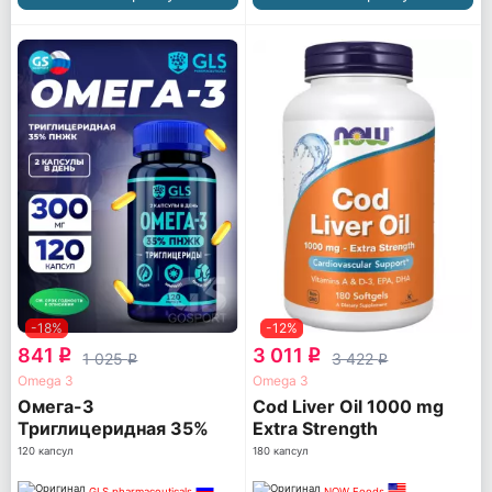
-18%
-12%
841
3 011
q
q
1 025
3 422
q
q
Omega 3
Omega 3
Омега-3
Cod Liver Oil 1000 mg
Триглицеридная 35%
Extra Strength
ПНЖК
120 капсул
180 капсул
GLS pharmaceuticals
NOW Foods