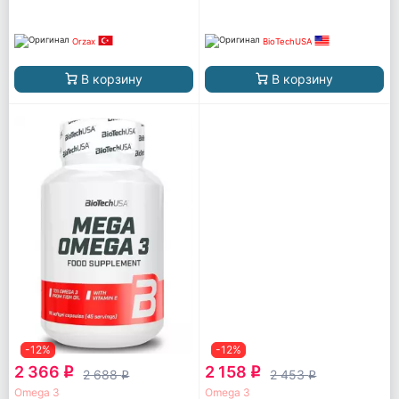
Orzax
BioTechUSA
В корзину
В корзину
-12%
-12%
2 366
2 158
q
q
2 688
2 453
q
q
Omega 3
Omega 3