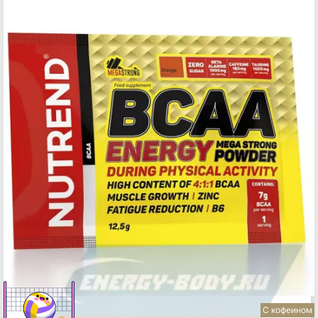
С кофеином