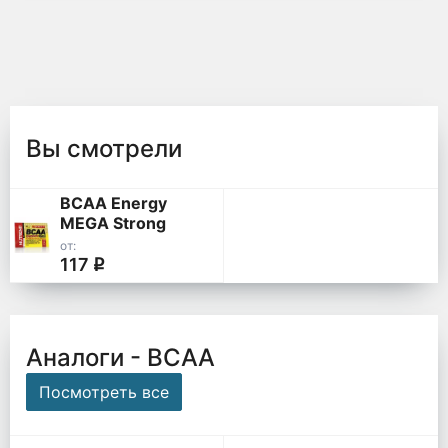
Вы смотрели
BCAA Energy
MEGA Strong
Power 4:1:1
от:
117
q
Аналоги - ВСАА
Посмотреть все