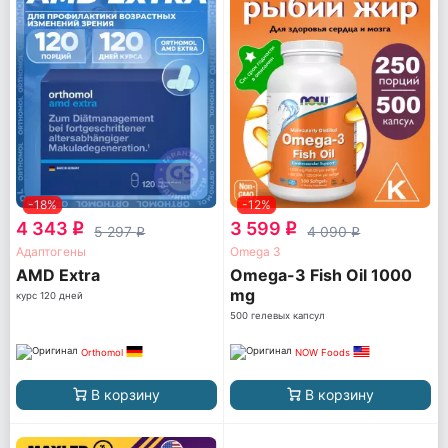
-18%
-12%
4 343
3 599
q
q
5 297
4 090
q
q
Адаптогены
Omega 3
AМD Extra
Omega-3 Fish Oil 1000
mg
курс 120 дней
500 гелевых капсул
Orthomol
NOW Foods
В корзину
В корзину