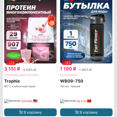
-12%
-18%
3 151
1 190
q
q
3 581
1 451
q
q
Комплексный протеин
Бутылочки
Trophix
WB09-750
907 г, Клубничный смузи
750 мл, Черный
SYNTRAX
Be First
В корзину
В корзину