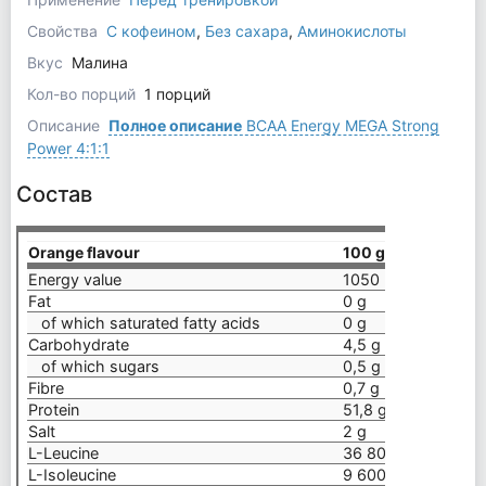
Свойства
С кофеином
,
Без сахара
,
Аминокислоты
Вкус
Малина
Кол-во порций
1 порций
Описание
Полное описание
BCAA Energy MEGA Strong
Power 4:1:1
Состав
Orange flavour
100 g
Energy value
1050 kJ/ 247 kcal
Fat
0 g
of which saturated fatty acids
0 g
Carbohydrate
4,5 g
of which sugars
0,5 g
Fibre
0,7 g
Protein
51,8 g
Salt
2 g
L-Leucine
36 800 mg
L-Isoleucine
9 600 mg