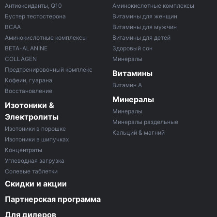
Антиоксиданты, Q10
Аминокислотные комплексы
Бустер тестостерона
Витамины для женщин
ВСАА
Витамины для мужчин
Аминокислотные комплексы
Витамины для детей
BETA-ALANINE
Здоровый сон
COLLAGEN
Минералы
Предтренировочный комплекс
Витамины
Кофеин, гуарана
Витамин A
Восстановление
Минералы
Изотоники &
Минералы
Электролиты
Минералы раздельные
Изотоники в порошке
Кальций & магний
Изотоники в шипучках
Концентраты
Углеводная загрузка
Солевые таблетки
Скидки и акции
Партнерская программа
Для дилеров