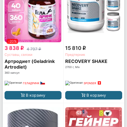
-20%
3 838
15 810
q
q
4 797
q
Суставы, связки
Предтерник
Артродиет (Geladrink
RECOVERY SHAKE
Artrodiet)
2700 г, Mix
360 капсул
ГЕЛАДРИНК
SPONSER
В корзину
В корзину