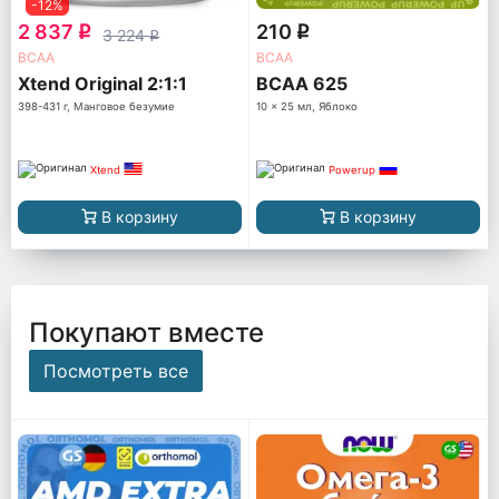
-12%
2 837
210
q
q
3 224
q
ВСАА
ВСАА
Xtend Original 2:1:1
BCAA 625
398-431 г, Манговое безумие
10 x 25 мл, Яблоко
Xtend
Powerup
В корзину
В корзину
Покупают вместе
Посмотреть все