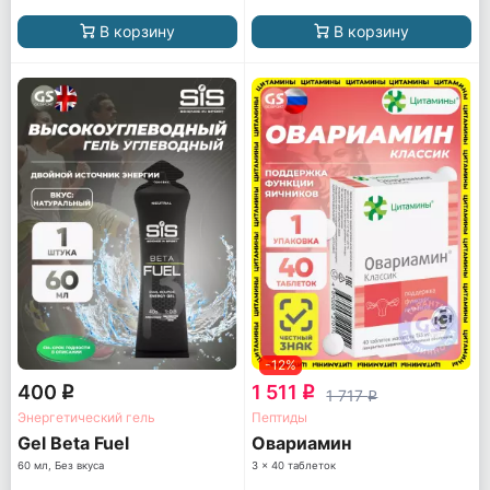
В корзину
В корзину
-12%
400
1 511
q
q
1 717
q
Энергетический гель
Пептиды
Gel Beta Fuel
Овариамин
60 мл, Без вкуса
3 x 40 таблеток