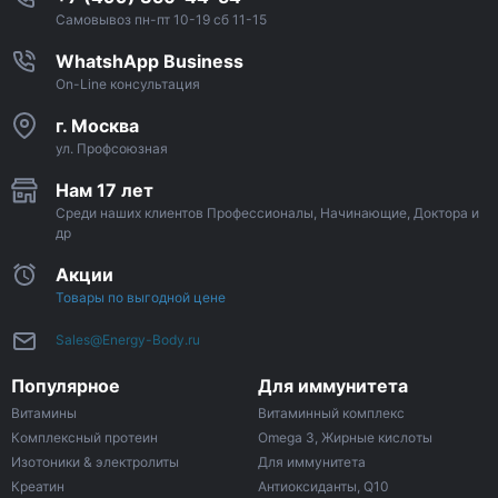
Самовывоз пн-пт 10-19 сб 11-15
WhatshApp Business
On-Line консультация
г. Москва
ул. Профсоюзная
Нам 17 лет
Среди наших клиентов Профессионалы, Начинающие, Доктора и
др
Акции
Товары по выгодной цене
Sales@Energy-Body.ru
Популярное
Для иммунитета
Витамины
Витаминный комплекс
Комплексный протеин
Omega 3, Жирные кислоты
Изотоники & электролиты
Для иммунитета
Креатин
Антиоксиданты, Q10