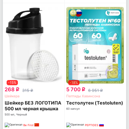
-15%
-18%
268
5 700
q
q
315
6 951
q
q
Шейкера
Пептиды Хавинсона
Шейкер БЕЗ ЛОГОТИПА
Тестолутен (Testoluten)
500 мл черная крышка
60 капсул
(TS 1255-BLACK-NL)
500 мл, Черный
Be First
PEPTIDES