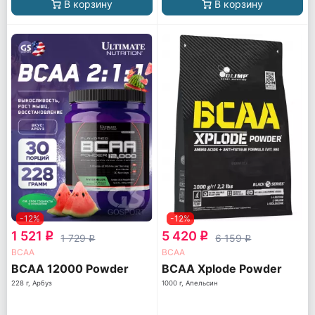
В корзину
В корзину
-12%
-12%
1 521
5 420
q
q
1 729
6 159
q
q
ВСАА
ВСАА
BCAA 12000 Powder
BCAA Xplode Powder
228 г, Арбуз
1000 г, Апельсин