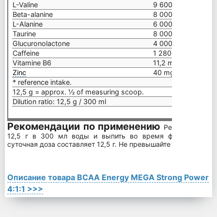
L-Valine
9 600 mg
Beta-alanine
8 000 mg
L-Alanine
6 000mg
Taurine
8 000mg
Glucuronolactone
4 000 mg
Caffeine
1 280 mg
Vitamine B6
11,2 mg = 800%*
Zinc
40 mg = 400%*
* reference intake.
12,5 g = approx. ½ of measuring scoop.
Dilution ratio: 12,5 g / 300 ml
Рекомендации по применению
Рекомендуемая
12,5 г в 300 мл воды и выпить во время физической н
суточная доза составляет 12,5 г. Не превышайте рекомендуе
Описание товара BCAA Energy MEGA Strong Power
4:1:1 >>>