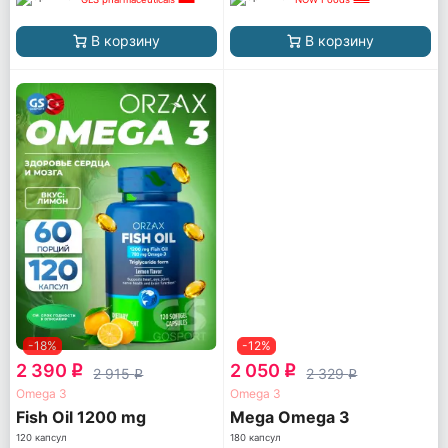
В корзину
В корзину
-18%
-12%
2 390
2 050
q
q
2 915
2 329
q
q
Omega 3
Omega 3
Fish Oil 1200 mg
Mega Omega 3
120 капсул
180 капсул