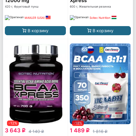
12000 mg
Xpress
420 г, Фруктовый пунш
600 г, Жевательная резинка
MAXLER (USA)
Scitec Nutrition
В корзину
В корзину
-12%
-18%
3 643
1 489
q
q
4 140
1 816
q
q