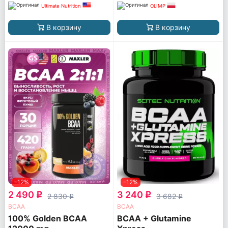
Ultimate Nutrition
OLIMP
В корзину
В корзину
-12%
-12%
2 490
3 240
q
q
2 830
3 682
q
q
ВСАА
ВСАА
100% Golden BCAA
BCAA + Glutamine