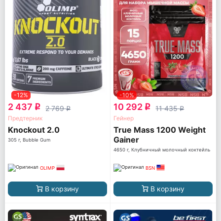
-12%
-10%
2 437
10 292
q
q
2 769
11 435
q
q
Предтерник
Гейнер
Knockout 2.0
True Mass 1200 Weight
Gainer
305 г, Bubble Gum
4650 г, Клубничный молочный коктейль
OLIMP
BSN
В корзину
В корзину