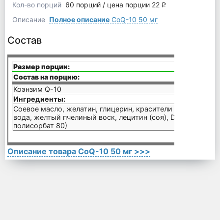
Кол-во порций
60 порций / цена порции 22
q
Описание
Полное описание
CoQ-10 50 мг
Состав
Размер порции:
1 капс
Состав на порцию:
Коэнзим Q-10
50 мг
Ингредиенты:
Соевое масло, желатин, глицерин, красители (диоксид ти
вода, желтый пчелиный воск, лецитин (соя), D-альфа токо
полисорбат 80)
Описание товара CoQ-10 50 мг >>>