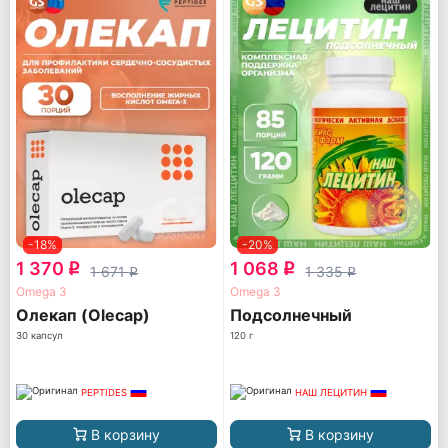
-18%
-20%
1 370
1 068
q
q
1 671
1 335
q
q
Omega 3
Omega 3
Олекап (Olecap)
Подсолнечный
30 капсул
120 г
PEPTIDES
НАШ ЛЕЦИТИН
В корзину
В корзину