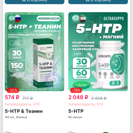
-20%
-18%
574
2 048
q
q
717
2 498
q
q
Антиоксиданты, Q10
Антиоксиданты, Q10
5-HTP & Теанин
5-HTP
150 мл, Малина
60 капсул