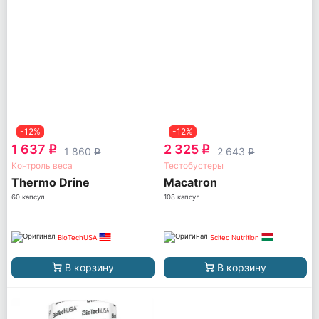
-12%
-12%
1 637
2 325
q
q
1 860
2 643
q
q
Контроль веса
Тестобустеры
Thermo Drine
Macatron
60 капсул
108 капсул
BioTechUSA
Scitec Nutrition
В корзину
В корзину