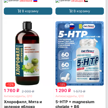
GREENSIDE
UltraSupps
В корзину
В корзину
-12%
-18%
1 760
1 290
q
q
2 000
1 573
q
q
Антиоксиданты, Q10
Антиоксиданты, Q10
Хлорофилл, Мята и
5-HTP + magnesium
зеленое яблоко
chelate + B6