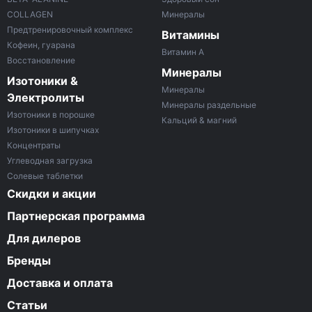
COLLAGEN
Минералы
Предтренировочный комплекс
Витамины
Кофеин, гуарана
Витамин A
Восстановление
Минералы
Изотоники &
Минералы
Электролиты
Минералы раздельные
Изотоники в порошке
Кальций & магний
Изотоники в шипучках
Концентраты
Углеводная загрузка
Солевые таблетки
Скидки и акции
Партнерская программа
Для дилеров
Бренды
Доставка и оплата
Статьи