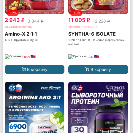
-12%
-10%
2 943
11 005
q
q
3 344
12 228
q
q
Аминокислотны
Изолят протеина
Amino-X 2:1:1
SYNTHA-6 ISOLATE
435 г, Фруктовый пунш
1820 г / 4.02 LB, Печенье с арахисовым
маслом
BSN
BSN
В корзину
В корзину