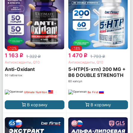
-12%
-18%
1 163
1 470
q
q
1 322
1 793
q
q
Антиоксиданты, Q10
Антиоксиданты, Q10
Anti-Oxidant
5-HTP(5-хтп) 200 MG +
B6 DOUBLE STRENGTH
50 таблеток
60 капсул
Ultimate Nutrition
Be First
В корзину
В корзину