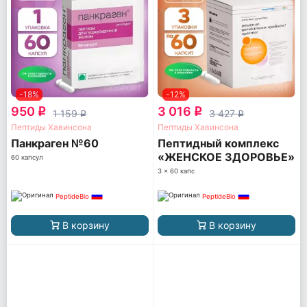
-18%
-12%
950
3 016
q
q
1 159
3 427
q
q
Пептиды Хавинсона
Пептиды Хавинсона
Панкраген №60
Пептидный комплекс
«ЖЕНСКОЕ ЗДОРОВЬЕ»
60 капсул
№180
3 x 60 капс
PeptideBio
PeptideBio
В корзину
В корзину