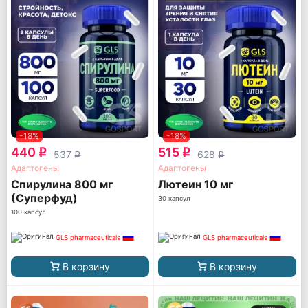
-18%
-18%
440
515
q
q
537
628
q
q
Адаптогены
Адаптогены
Спирулина 800 мг
Лютеин 10 мг
(Суперфуд)
30 капсул
100 капсул
GLS pharmaceuticals
GLS pharmaceuticals
В корзину
В корзину