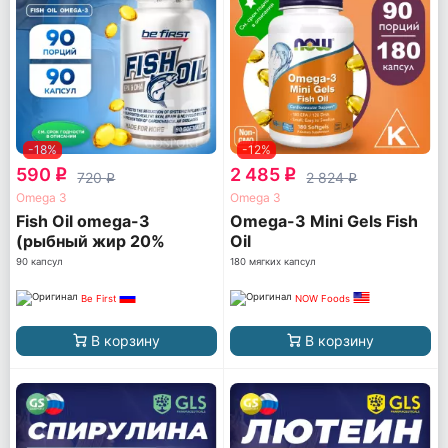
-18%
-12%
590
2 485
q
q
720
2 824
q
q
Omega 3
Omega 3
Fish Oil omega-3
Omega-3 Mini Gels Fish
(рыбный жир 20%
Oil
ПНЖК)
90 капсул
180 мягких капсул
Be First
NOW Foods
В корзину
В корзину