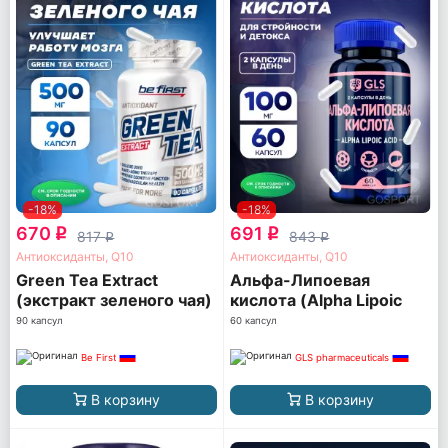
-18%
-18%
670
691
q
q
817
843
q
q
Антиоксиданты, Q10
Антиоксиданты, Q10
Green Tea Extract
Альфа-Липоевая
(экстракт зеленого чая)
кислота (Alpha Lipoic
acid) 100 мг
90 капсул
60 капсул
Be First
GLS pharmaceuticals
В корзину
В корзину