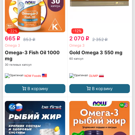
-22%
-12%
665
2 070
q
q
853
2 352
q
q
Omega 3
Omega 3
Omega-3 Fish Oil 1000
Gold Omega 3 550 mg
mg
60 капсул
30 гелевых капсул
NOW Foods
OLIMP
В корзину
В корзину