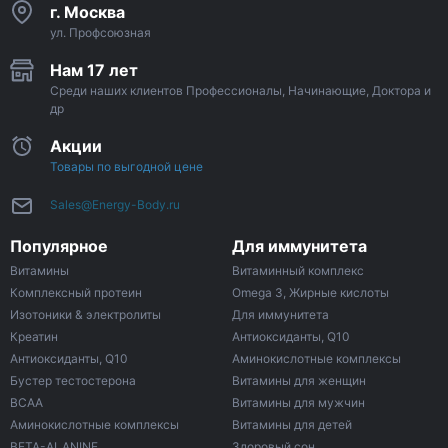
г. Москва
ул. Профсоюзная
Нам 17 лет
Среди наших клиентов Профессионалы, Начинающие, Доктора и
др
Акции
Товары по выгодной цене
Sales@Energy-Body.ru
Популярное
Для иммунитета
Витамины
Витаминный комплекс
Комплексный протеин
Omega 3, Жирные кислоты
Изотоники & электролиты
Для иммунитета
Креатин
Антиоксиданты, Q10
Антиоксиданты, Q10
Аминокислотные комплексы
Бустер тестостерона
Витамины для женщин
ВСАА
Витамины для мужчин
Аминокислотные комплексы
Витамины для детей
BETA-ALANINE
Здоровый сон