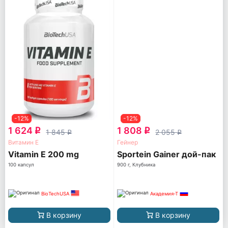
-12%
-12%
1 624
1 808
q
q
1 845
2 055
q
q
Витамин Е
Гейнер
Vitamin E 200 mg
Sportein Gainer дой-пак
100 капсул
900 г, Клубника
BioTechUSA
Академия-Т
В корзину
В корзину