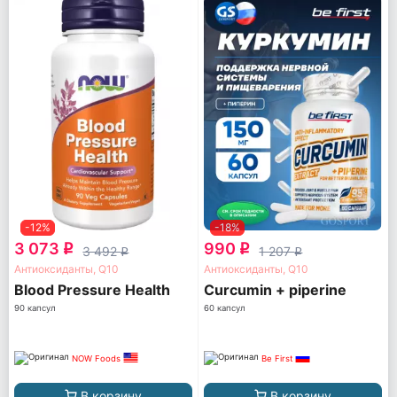
-12%
-18%
3 073
990
q
q
3 492
1 207
q
q
Антиоксиданты, Q10
Антиоксиданты, Q10
Blood Pressure Health
Curcumin + piperine
90 капсул
60 капсул
NOW Foods
Be First
В корзину
В корзину