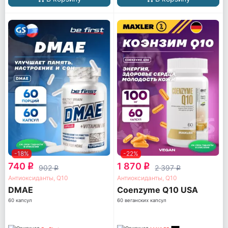
-18%
-22%
740
1 870
q
q
902
2 397
q
q
Антиоксиданты, Q10
Антиоксиданты, Q10
DMAE
Coenzyme Q10 USA
60 капсул
60 веганских капсул