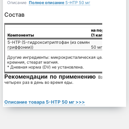
Описание
Полное описание
5-HTP 50 мг
Состав
на порцию
Компоненты
(1 капсула)
5-HTP (5-гидрокситриптофан (из семян
гриффонии))
50 мг
Другие ингредиенты: микрокристалическая целлюлоза, жел
кремния, стеарат магния.
* Дневная норма (DV) не установлена.
Рекомендации по применению
Взрослым прин
четырех раз в день во время еды.
Описание товара 5-HTP 50 мг >>>