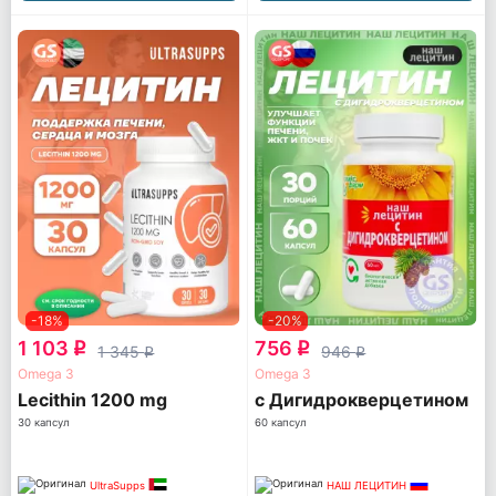
-18%
-20%
1 103
756
q
q
1 345
946
q
q
Omega 3
Omega 3
Lecithin 1200 mg
с Дигидрокверцетином
30 капсул
60 капсул
UltraSupps
НАШ ЛЕЦИТИН