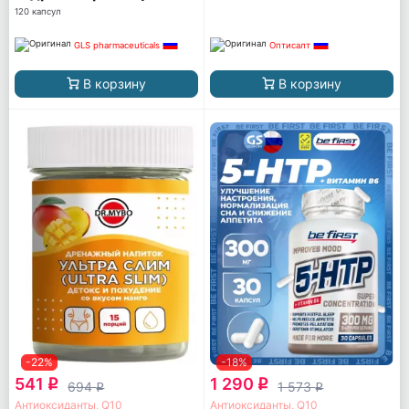
мг
120 капсул
GLS pharmaceuticals
Оптисалт
В корзину
В корзину
-22%
-18%
541
1 290
q
q
694
1 573
q
q
Антиоксиданты, Q10
Антиоксиданты, Q10