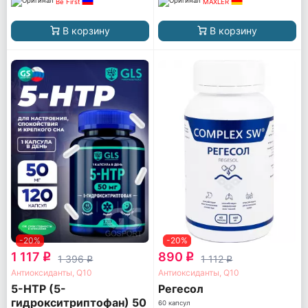
Be First
MAXLER
В корзину
В корзину
-20%
-20%
1 117
890
q
q
1 396
1 112
q
q
Антиоксиданты, Q10
Антиоксиданты, Q10
5-HTP (5-
Регесол
гидрокситриптофан) 50
60 капсул