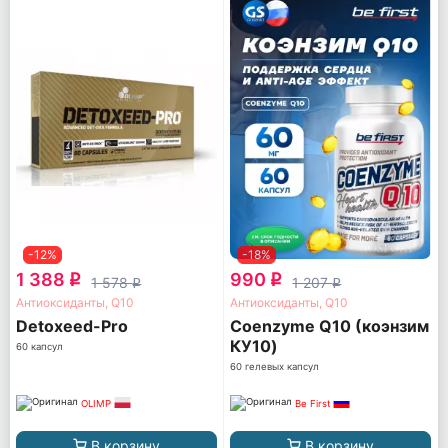
-12%
-18%
1 388
990
q
q
1 578
1 207
q
q
Антиоксиданты, Q10
Антиоксиданты, Q10
Detoxeed-Pro
Coenzyme Q10 (коэнзим
КУ10)
60 капсул
60 гелевых капсул
OLIMP
Be First
В корзину
В корзину