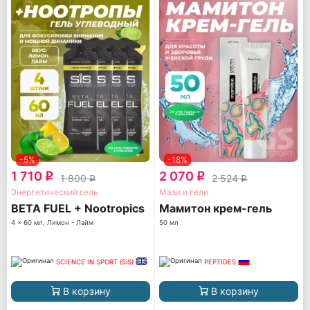
-5%
-18%
1 710
2 070
q
q
1 800
2 524
q
q
Энергетический гель
Мази и гели
BETA FUEL + Nootropics
Мамитон крем-гель
4 x 60 мл, Лимон - Лайм
50 мл
SCIENCE IN SPORT (SiS)
PEPTIDES
В корзину
В корзину