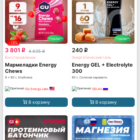
-18%
3 801
240
q
q
4 635
q
Восстановление
Энергетический гель
Мармеладки Energy
Energy GEL + Electrolyte
Chews
300
9 x 60 г, Клубника
60 г, Соленая карамель
GU Energy Labs
GEL4U
В корзину
В корзину