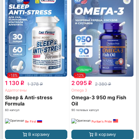
-18%
-12%
1 130
2 095
q
q
1 378
2 380
q
q
Адаптогены
Omega 3
Sleep & Anti-stress
Omega-3 950 mg Fish
Formula
Oil
60 капсул
90 гелевых капсул
Be First
Puritan's Pride
В корзину
В корзину