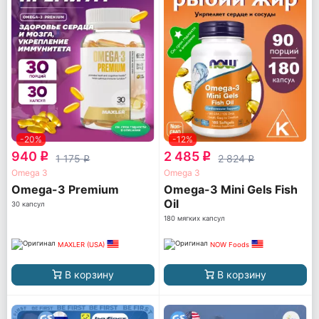
-20%
-12%
940
2 485
q
q
1 175
2 824
q
q
Omega 3
Omega 3
Omega-3 Premium
Omega-3 Mini Gels Fish
Oil
30 капсул
180 мягких капсул
MAXLER (USA)
NOW Foods
В корзину
В корзину