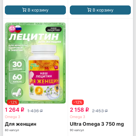
В корзину
В корзину
-12%
-12%
1 264
2 158
q
q
1 436
2 453
q
q
Omega 3
Omega 3
Для женщин
Ultra Omega 3 750 mg
60 капсул
90 капсул