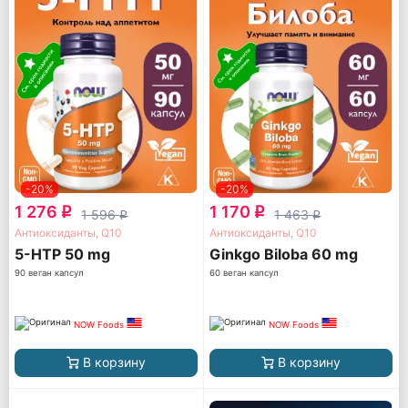
-20%
-20%
1 276
1 170
q
q
1 596
1 463
q
q
Антиоксиданты, Q10
Антиоксиданты, Q10
5-HTP 50 mg
Ginkgo Biloba 60 mg
90 веган капсул
60 веган капсул
NOW Foods
NOW Foods
В корзину
В корзину