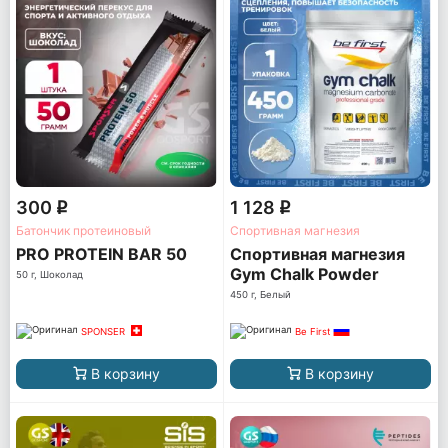
300
1 128
q
q
Батончик протеиновый
Спортивная магнезия
PRO PROTEIN BAR 50
Спортивная магнезия
Gym Chalk Powder
50 г, Шоколад
450 г, Белый
SPONSER
Be First
В корзину
В корзину