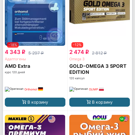
-18%
-12%
4 343
2 474
q
q
5 297
2 812
q
q
Адаптогены
Omega 3
AМD Extra
GOLD-OMEGA 3 SPORT
EDITION
курс 120 дней
120 капсул
Orthomol
OLIMP
В корзину
В корзину