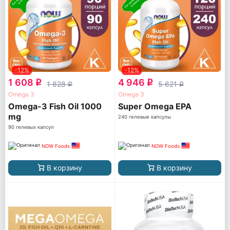
-12%
-12%
1 608
4 946
q
q
1 828
5 621
q
q
Omega 3
Omega 3
Omega-3 Fish Oil 1000
Super Omega EPA
mg
240 гелевые капсулы
90 гелевых капсул
NOW Foods
NOW Foods
В корзину
В корзину