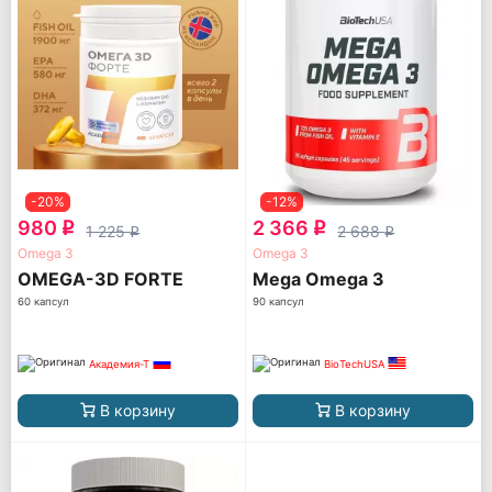
-20%
-12%
980
2 366
q
q
1 225
2 688
q
q
Omega 3
Omega 3
OMEGA-3D FORTE
Mega Omega 3
60 капсул
90 капсул
Академия-Т
BioTechUSA
В корзину
В корзину