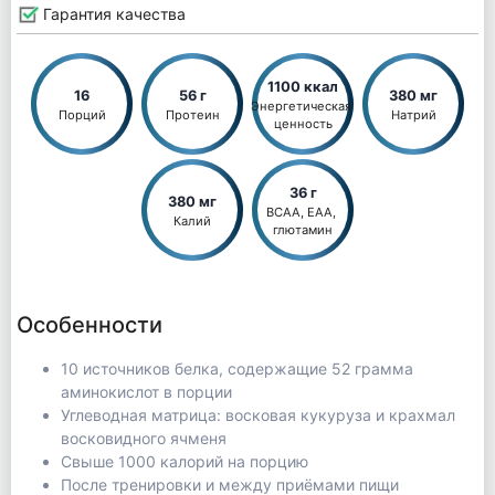
Гарантия качества
1100 ккал
16
56 г
380 мг
Энергетическая 
Порций
Протеин
Натрий
ценность
36 г
380 мг
BCAA, EAA, 
Калий
глютамин
Особенности
10 источников белка, содержащие 52 грамма
аминокислот в порции
Углеводная матрица: восковая кукуруза и крахмал
восковидного ячменя
Свыше 1000 калорий на порцию
После тренировки и между приёмами пищи