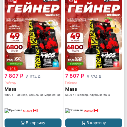
-10%
-10%
7 807
7 807
q
q
8 674
8 674
q
q
Гейнер
Гейнер
Mass
Mass
6800 г + шейкер, Ванильное мороженое
6800 г + шейкер, Клубника-банан
Mutant
Mutant
В корзину
В корзину