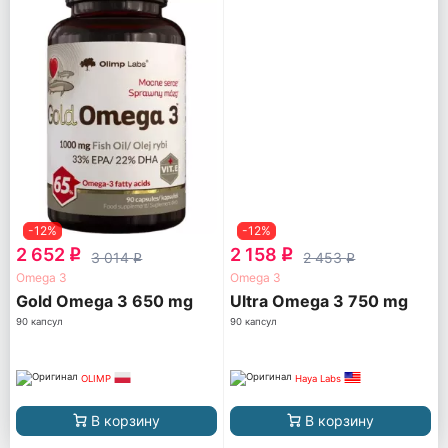
-12%
-12%
2 652
2 158
q
q
3 014
2 453
q
q
Omega 3
Omega 3
Gold Omega 3 650 mg
Ultra Omega 3 750 mg
90 капсул
90 капсул
OLIMP
Haya Labs
В корзину
В корзину