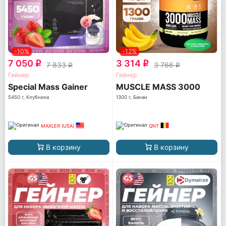
-10%
-12%
7 050
3 314
q
q
7 833
3 766
q
q
Гейнер
Гейнер
Special Mass Gainer
MUSCLE MASS 3000
5450 г, Клубника
1300 г, Банан
MAXLER (USA)
QNT
В корзину
В корзину