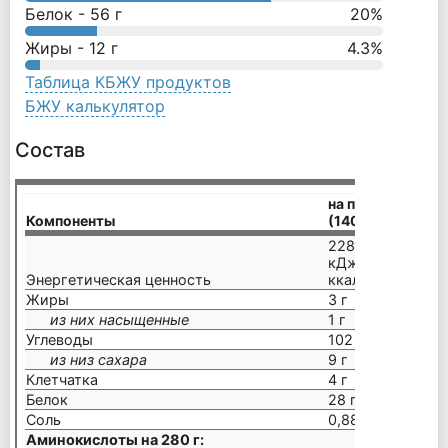
Белок -
56
г
20
%
Жиры -
12
г
4.3
%
Таблица КБЖУ продуктов
БЖУ калькулятор
Состав
на порцию
Компоненты
(140 г)
на 
2289
457
кДж/550
кДж
Энергетическая ценность
ккал
кка
Жиры
3 г
6 г
из них насыщенные
1 г
2 г
Углеводы
102 г
204
из низ сахара
9 г
18 
Клетчатка
4 г
8 г
Белок
28 г
56 
Соль
0,88 г
1,75
Аминокислоты на 280 г: