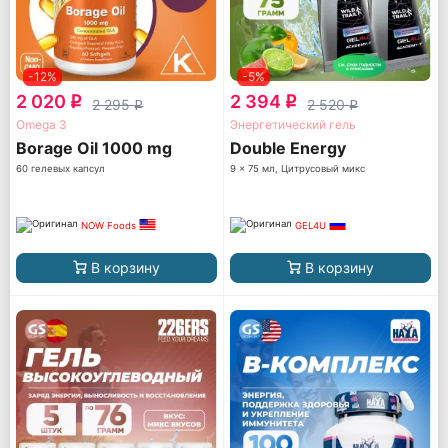
-12%
-5%
2 020
2 394
q
q
2 295
2 520
q
q
Omega 3
Энергетический гель
Borage Oil 1000 mg
Double Energy
60 гелевых капсул
9 x 75 мл, Цитрусовый микс
NOW Foods
GEL4U
В корзину
В корзину