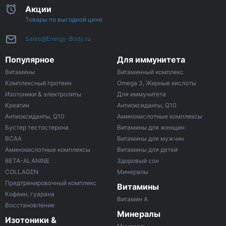
Акции
Товары по выгодной цене
Sales@Energy-Body.ru
Популярное
Для иммунитета
Витамины
Витаминный комплекс
Комплексный протеин
Omega 3, Жирные кислоты
Изотоники & электролиты
Для иммунитета
Креатин
Антиоксиданты, Q10
Антиоксиданты, Q10
Аминокислотные комплексы
Бустер тестостерона
Витамины для женщин
ВСАА
Витамины для мужчин
Аминокислотные комплексы
Витамины для детей
BETA-ALANINE
Здоровый сон
COLLAGEN
Минералы
Предтренировочный комплекс
Витамины
Кофеин, гуарана
Витамин A
Восстановление
Минералы
Изотоники &