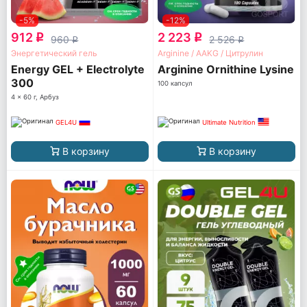
-5%
-12%
912
2 223
q
q
960
2 526
q
q
Энергетический гель
Arginine / AAKG / Цитрулин
Energy GEL + Electrolyte
Arginine Ornithine Lysine
300
100 капсул
4 x 60 г, Арбуз
GEL4U
Ultimate Nutrition
В корзину
В корзину