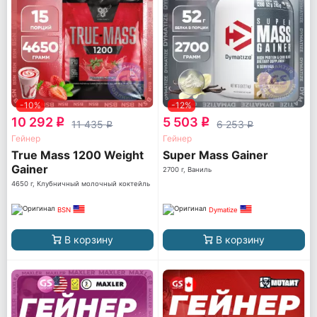
-10%
-12%
10 292
5 503
q
q
11 435
6 253
q
q
Гейнер
Гейнер
True Mass 1200 Weight
Super Mass Gainer
Gainer
2700 г, Ваниль
4650 г, Клубничный молочный коктейль
BSN
Dymatize
В корзину
В корзину