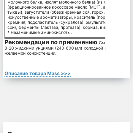
молочного белка, изолят молочного белка) (из молока), лип
(фракционированное кокосовое масло [MCT], авокадо, семе
тыквы), загустители (обезжиренная соя, горох, гуаровая ка
искусственные ароматизаторы, краситель (порошок красной
кремния, подсластитель (сукралоза), эмульгатор (лецитин и
сои), ферменты (лактаза, протеаза), корица, вишня.
* Незаменимые аминокислоты.
Рекомендации по применению
Смешайте в блен
8-20 жидкими унциями (240-600 мл) холодной воды, молока 
желаемой консистенции.
Описание товара Mass >>>