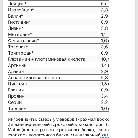
Лейцин*
6 г
Изолейцин*
3,3 г
Валин*
2,9 г
Гистидин*
0,9 г
Лизин*
5,8 г
Метионин*
1,1 г
Фенилаланин*
1,6 г
Треонин*
3,6 г
Триптофан*
0,9 г
Глютамин + глютаминовая кислота
10,4 г
Аргинин
1,4 г
Аланин
2,9 г
Аспарагиновая кислота
5,8 г
Цистеин
1,3 г
Глицин
0,9 г
Пролин
3,4 г
Серин
2,2 г
Тирозин
1,6 г
Ингредиенты: смесь углеводов (крахмал восковой кукурузы
ферментированный гороховый крахмал, рис, батат), Mutant 
Matrix (концентрат сывороточного белка, гидролизованный 
изолят сывороточного белка, мицеллярный
казеин
овый бело