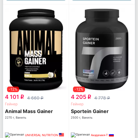
-12%
-12%
4 101
4 205
q
q
4 660
4 778
q
q
Гейнер
Гейнер
Animal Mass Gainer
Sportein Gainer
2270 г, Ваниль
2500 г, Ваниль
UNIVERSAL NUTRITION
Академия-Т