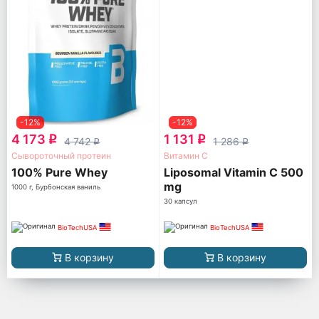
-12%
-12%
4 173
1 131
q
q
4 742
1 286
q
q
Сывороточный протеин
Витамин С
100% Pure Whey
Liposomal Vitamin C 500
mg
1000 г, Бурбонская ваниль
30 капсул
BioTechUSA
BioTechUSA
В корзину
В корзину