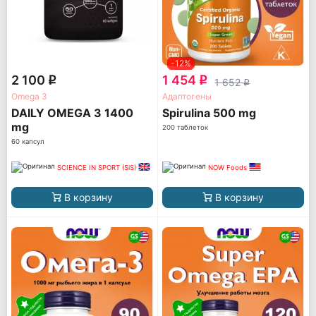
-12%
2 100
1 454
q
q
1 652
q
Omega 3
Адаптогены
DAILY OMEGA 3 1400
Spirulina 500 mg
mg
200 таблеток
60 капсул
SCIENCE IN SPORT (SiS)
NOW Foods
В корзину
В корзину