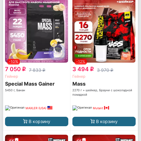
-10%
-12%
7 050
3 494
q
q
7 833
3 970
q
q
Гейнер
Гейнер
Special Mass Gainer
Mass
5450 г, Банан
2270 г + шейкер, Брауни с шоколадной
помадкой
MAXLER (USA)
Mutant
В корзину
В корзину