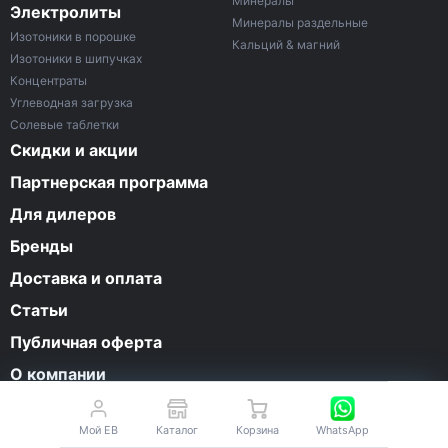
Минералы
Электролиты
Минералы раздельные
Изотоники в порошке
Кальций & магний
Изотоники в шипучках
Концентраты
Углеводная загрузка
Солевые таблетки
Скидки и акции
Партнерская программа
Для дилеров
Бренды
Доставка и оплата
Статьи
Публичная оферта
О компании
Контакты
Мой EB
Каталог
Корзина
WhatsApp
Личный кабинет