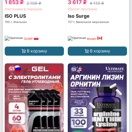
1 853
3 617
q
q
2 106
4 110
q
q
Изотоники в порошке
Изолят протеина
ISO PLUS
Iso Surge
700 г, Апельсин
727 г, Ванильное мороженое
OLIMP
Mutant
В корзину
В корзину