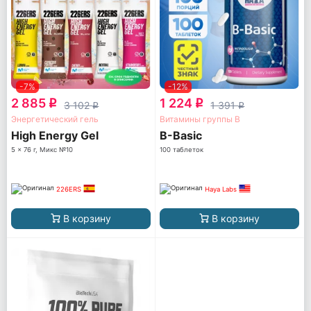
-7%
-12%
2 885
1 224
q
q
3 102
1 391
q
q
Энергетический гель
Витамины группы B
High Energy Gel
B-Basic
5 x 76 г, Микс №10
100 таблеток
226ERS
Haya Labs
В корзину
В корзину