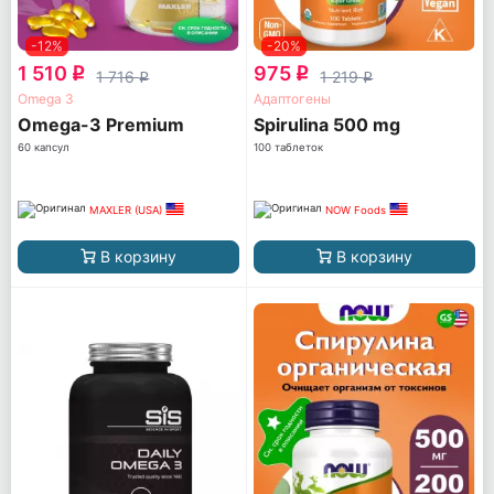
-12%
-20%
1 510
975
q
q
1 716
1 219
q
q
Omega 3
Адаптогены
Omega-3 Premium
Spirulina 500 mg
60 капсул
100 таблеток
MAXLER (USA)
NOW Foods
В корзину
В корзину